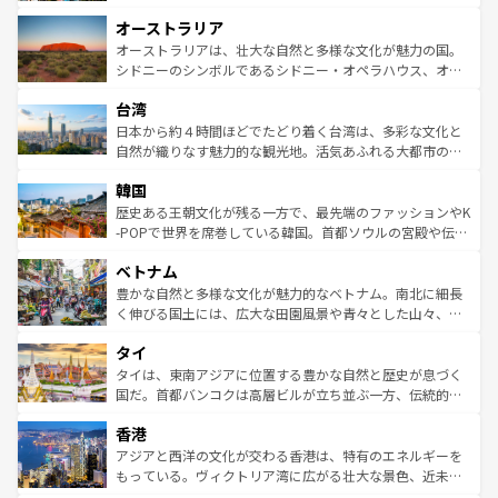
ストーン国立公園といった絶景が堪能できる。さらに、南
秘を感じたいなら、火山が生み出した壮大な景観を誇るハ
オーストラリア
部のニューオーリンズでは、音楽と美食が融合した独特の
ワイ島は見逃せない。また、定番の観光地といえばオアフ
文化が魅力。旅行者はアメリカの各地域で異なる魅力を楽
島だが、静かな自然を求めるならマウイ島やカウアイ島が
オーストラリアは、壮大な自然と多様な文化が魅力の国。
しみながら、その多様性と豊かな歴史を感じることができ
おすすめ。エメラルドグリーンに輝く海をはじめ、豊かな
シドニーのシンボルであるシドニー・オペラハウス、オー
るだろう。車でのロードトリップや列車の旅も、アメリカ
文化や歴史が息づいている。「アロハスピリット」と呼ば
ストラリア東海岸北部に広がる大サンゴ礁地帯グレートバ
ならではの贅沢な旅のスタイルだ。 なお、新着のアメリカ
台湾
れるおもてなしの心で訪れる人々を迎えてくれるハワイの
リアリーフや大陸中央部にそびえるウルル（エアーズロッ
情報は
コンテンツ一覧
を参照してほしい。
人々、おいしいローカルフードやハワイアンミュージッ
ク）、タスマニアの美しい原生林やケアンズの熱帯雨林な
日本から約４時間ほどでたどり着く台湾は、多彩な文化と
ク、伝統的なフラダンスなど、すべてがハワイの魅力を彩
ど、見どころがたくさん。また、カフェやワイン、オージ
自然が織りなす魅力的な観光地。活気あふれる大都市の台
っている。訪れるたびに新しい発見と感動が待っているハ
ービーフなどの食文化も豊かで、美味しいものであふれて
北やノスタルジックな町並みが人気な九份（ジォウフェ
ワイを、存分に味わってほしい。 なお、新着のハワイ情報
韓国
いる。アクティビティも充実しており、サーフィンやダイ
ン）、静ひつな山岳地帯である台湾東部など、都市の喧騒
は
コンテンツ一覧
を参照してほしい。
ビング、ハイキングなど、アウトドア好きにはたまらな
と山間の静けさが共存しており、訪れる人に新しい発見と
歴史ある王朝文化が残る一方で、最先端のファッションやK
い。オーストラリアの多彩な魅力を存分に味わいつくそ
驚きをもたらしてくれる。また、奥深い台湾の食文化も魅
-POPで世界を席巻している韓国。首都ソウルの宮殿や伝統
う。 なお、新着のオーストラリア情報は
コンテンツ一覧
を
力で、夜市などの屋台グルメから高級料理、ヘルシーで美
家屋が並ぶエリアでは韓国の歴史と文化に浸ることがで
参照してほしい。
ベトナム
容にもいいと評判のスイーツなど、バラエティ豊かな料理
き、地方に足を延ばせば四季折々の自然美を楽しむことが
が味わえる。 なお、新着の台湾情報は
コンテンツ一覧
を参
できる。そして、キムチや焼肉、絶品のストリートフード
豊かな自然と多様な文化が魅力的なベトナム。南北に細長
照してほしい。
まで、さまざまな韓国料理が待っている。夜には、韓国な
く伸びる国土には、広大な田園風景や青々とした山々、世
らではのナイトライフも堪能できる。あたたかいホスピタ
界遺産に登録された壮大な自然景観が点在し、都市部では
タイ
リティに包まれながら、韓国の多彩な魅力を心ゆくまで味
急速な発展と共に伝統が息づく。ハノイの古い町並みやホ
わってみてほしい。 なお、新着の韓国情報は
コンテンツ一
ーチミン市のフランス統治時代の建物も、独特の雰囲気を
タイは、東南アジアに位置する豊かな自然と歴史が息づく
覧
を参照してほしい。
醸し出している。また、バラエティの豊かさとおいしさで
国だ。首都バンコクは高層ビルが立ち並ぶ一方、伝統的な
世界中の食通を魅了してやまないベトナム料理も魅力のひ
寺院や市場がいたるところに点在し、古きよき文化と現代
香港
とつ。フォーやバインミー、ベトナムコーヒーなどは、ぜ
の活気が交差している。北部ではチェンマイなどの山岳地
ひ現地で味わいたい。どの地域を訪れてもあたたかい人々
帯で自然と触れ合い、南部ではプーケットやクラビの美し
アジアと西洋の文化が交わる香港は、特有のエネルギーを
が旅行者を迎えてくれるので、きっと忘れられない旅にな
いビーチでリゾート気分を楽しむことができる。タイ料理
もっている。ヴィクトリア湾に広がる壮大な景色、近未来
るはずだ。 なお、新着のベトナム情報は
コンテンツ一覧
を
は世界的に有名で、屋台から高級レストランまで味覚を刺
的なアートスポット、そして歴史と現代が融合した町並