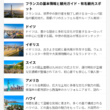
フランスの基本情報と観光ガイド・有名観光スポ
ませてくれるイタリアで、忘れられない旅をしてみよう！
文化が根付くこの国では、情熱的なフラメンコ、熱気あふ
なお、新着のイタリア情報は
コンテンツ一覧
を参照してほ
れる闘牛、そして美味しいタパスが生活の一部となってい
ット
しい。
る。首都マドリードの洗練された雰囲気や、バルセロナの
フランスは、世界中の旅行者を魅了し続けるヨーロッパ屈
アートに溢れた街角から、地方では古代ローマ遺跡や中世
指の観光地だ。首都パリのエッフェル塔やルーブル美術館
の城塞都市、穏やかなビーチリゾートまで多彩な表情を見
といった象徴的なスポットから、田舎町の古風な美しさま
せる。地方によって風土や気候が異なるスペインはその個
ドイツ
で、幅広い魅力が詰まっている。華麗な宮殿、歴史的な大
性で訪れる人を魅了する。 なお、新着のスペイン情報は
コ
聖堂、美しいビーチ、そして豊かな自然が、訪れる者を心
ドイツは、豊かな歴史と多彩な文化が交差するヨーロッパ
ンテンツ一覧
を参照してほしい。
から魅了する。また、フランスは美食の国としても知ら
の中心に位置する国。中世の街並みが残るロマンチック街
れ、フランス料理はユネスコ無形文化遺産にも登録されて
道から、未来を先取りするようなモダンな都市まで多様な
イギリス
いる。シャンパンの発祥地であるランス、プロヴァンスの
顔を持つこの国は、どこを歩いても飽きることがない。ベ
香り高いラベンダー畑など、多彩な楽しみ方が可能だ。さ
ルリンの文化的活気、バイエルン州のアルプスの絶景、そ
イギリスは、古きよき伝統と最先端が共存する国。ウェス
らに、パリ以外の地域にも魅力が溢れており、どの街角に
してライン川沿いのワイン畑といった風景は必見。ビール
トミンスター寺院や大英博物館のようなランドマーク、歴
も豊かな歴史と文化が息づいている。パリ以外の個性あふ
とソーセージを味わいながら地元の人と過ごす楽しい時間
史ある大学都市、美しい丘陵地帯や牧歌的な風景など、エ
れる地方に足を運ぶとそれぞれで全く異なる文化を体験で
スイス
は、お酒好きな人にはぜひ体験してほしい。 なお、新着の
リアごとに異なる魅力がある。また、優雅なアフタヌーン
きるだろう。 なお、新着のフランス情報は
コンテンツ一覧
ドイツ情報は
コンテンツ一覧
を参照してほしい。
ティー、ビール好きにはたまらない英国パブ、サッカー観
スイスの国土面積は九州ほどの広さだが、運行時刻が正確
を参照してほしい。
戦など、本場だからこそできる体験も豊富。イギリスを旅
な交通網が整備されており、初心者でも安心して個人旅行
して楽しみつくそう。 なお、新着のイギリス情報は
コンテ
を楽しめる。日本同様に時刻表どおりの旅が可能だ。中世
アメリカ
ンツ一覧
を参照してほしい。
の建物がそのまま残る町や、スイスならではのユニークな
博物館もあり、アルプス観光だけでなく町歩きも満喫する
アメリカ合衆国は、広大な土地と多様な文化が魅力の国。
ことができる。国民の所得が高いため物価も高いが、旅行
東海岸の都市部から西海岸のカリフォルニアまで、訪れる
者向けの交通パス提供のサービスもあり、うまく活用すれ
場所ごとに異なる風景と体験が待っている。ニューヨーク
ハワイ
ば市内交通費無料で観光を楽しむこともできる。 なお、新
のような巨大都市は、観光、ショッピング、エンターテイ
着のスイス情報は
コンテンツ一覧
を参照してほしい。
ンメントが詰まった刺激的なスポットだ。一方、アメリカ
年間を通じて温暖な気候に恵まれ、多くの島で構成される
西部には大自然が広がり、グランドキャニオンやイエロー
ハワイは、どの島も独自の魅力をもっている。大自然の神