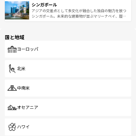
参照してほしい。
シンガポール
激する。気候は一年中温暖で、どの季節にも異なる楽しみ
み、どこを訪れても感動するはず。観光スポットが密集し
が待っている。親しみやすいタイの人々、仏教を中心とし
ており、効率よく見どころを回れるのも魅力。息をのむよ
アジアの交差点として多文化が融合した独自の魅力を放つ
た文化、そして多様な観光資源が、訪れる旅人を魅了し続
うな絶景から文化的な体験まで、香港を存分に楽しみ尽く
シンガポール。未来的な建築物が並ぶマリーナベイ、歴史
ける。 なお、新着のタイ情報は
コンテンツ一覧
を参照して
そう。 なお、新着の香港情報は
コンテンツ一覧
を参照して
と伝統を感じられるエスニックタウン、多数の緑豊かな公
ほしい。
ほしい。
園や自然保護区など、自然が調和した近代的な景観と文化
の多様性あふれるカラフルな町は、どこを歩いても新しい
国と地域
発見がある。さらに、治安のよさや充実した公共交通機関
も、旅行者にとっては魅力的なポイント。グルメも豊富
で、ホーカーズは地元の風情を楽しめる外せないスポット
ヨーロッパ
だ。訪れる人を飽きさせないシンガポールで、多様な魅力
を体感しよう。 なお、新着のシンガポール情報は
コンテン
ツ一覧
を参照してほしい。
北米
中南米
オセアニア
ハワイ