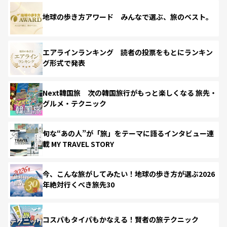
地球の歩き方アワード みんなで選ぶ、旅のベスト。
エアラインランキング 読者の投票をもとにランキン
グ形式で発表
Next韓国旅 次の韓国旅行がもっと楽しくなる 旅先・
グルメ・テクニック
旬な“あの人”が「旅」をテーマに語るインタビュー連
載 MY TRAVEL STORY
今、こんな旅がしてみたい！地球の歩き方が選ぶ2026
年絶対行くべき旅先30
コスパもタイパもかなえる！賢者の旅テクニック