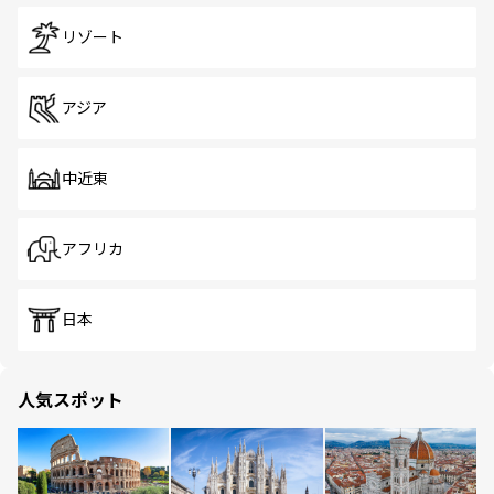
リゾート
アジア
中近東
アフリカ
日本
人気スポット