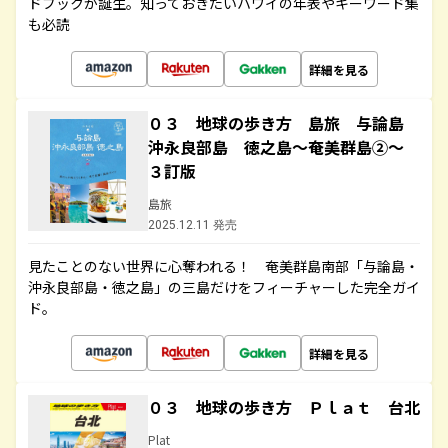
ドブックが誕生。知っておきたいハワイの年表やキーワード集
も必読
詳細を見る
０３ 地球の歩き方 島旅 与論島
沖永良部島 徳之島～奄美群島②～
３訂版
島旅
2025.12.11 発売
見たことのない世界に心奪われる！ 奄美群島南部「与論島・
沖永良部島・徳之島」の三島だけをフィーチャーした完全ガイ
ド。
詳細を見る
０３ 地球の歩き方 Ｐｌａｔ 台北
Plat