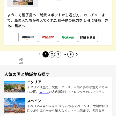
ようこそ種子島へ！絶景スポットから遊び方、カルチャーま
で、島の人たちが教えてくれた種子島の魅力を１冊に凝縮。さ
あ、島旅へ
詳細を見る
…
1
2
3
9
AD
AD
人気の国と地域から探す
イタリア
イタリアは歴史、文化、グルメ、自然と多彩な魅力にあふ
れた国。
ローマ
の古代遺跡やフィレンツェのルネッサンス
美術、ヴェネツィアの運河など、歴史あるスポットはもち
スペイン
ろん、トスカーナの美しい田園風景やアマルフィ海岸の絶
景など、自然景観も見逃せない。観光の合間には、本場の
イベリア半島のほぼ80％を占めるスペインは、太陽が降り
ピザやパスタなど、絶品のイタリア料理を堪能することも
注ぐ地中海沿岸から雄大なピレネー山脈まで、多彩な自然
できる。朝目覚めてから夜眠るまで、すべての瞬間を楽し
と文化が詰まったヨーロッパ屈指の旅行先だ。多様な地域