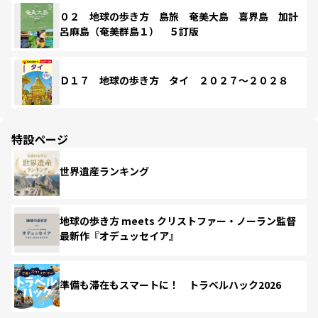
０２ 地球の歩き方 島旅 奄美大島 喜界島 加計
呂麻島（奄美群島１） ５訂版
Ｄ１７ 地球の歩き方 タイ ２０２７～２０２８
特設ページ
世界遺産ランキング
地球の歩き方 meets クリストファー・ノーラン監督
最新作『オデュッセイア』
準備も滞在もスマートに！ トラベルハック2026