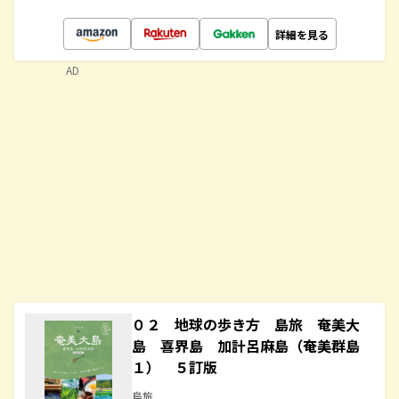
詳細を見る
AD
０２ 地球の歩き方 島旅 奄美大
島 喜界島 加計呂麻島（奄美群島
１） ５訂版
島旅