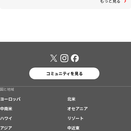
もっと見る
コミュニティを見る
国と地域
ヨーロッパ
北米
中南米
オセアニア
ハワイ
リゾート
アジア
中近東