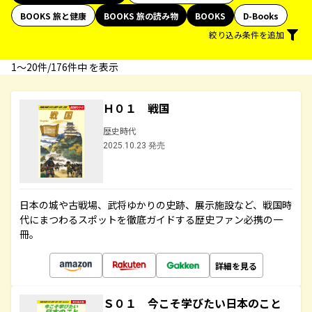
BOOKS 旅と健康
BOOKS 旅の読み物
BOOKS
D-Books
絞り込み条件を追加
1〜20件/176件中 を表示
Ｈ０１ 戦国
歴史時代
2025.10.23 発売
日本の城や古戦場、武将ゆかりの史跡、展示施設など、戦国時
代にまつわるスポットを徹底ガイドする歴史ファン必携の一
冊。
詳細を見る
Ｓ０１ 今こそ学びたい日本のこと