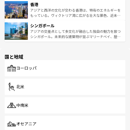
香港
とつ。フォーやバインミー、ベトナムコーヒーなどは、ぜ
の活気が交差している。北部ではチェンマイなどの山岳地
ひ現地で味わいたい。どの地域を訪れてもあたたかい人々
帯で自然と触れ合い、南部ではプーケットやクラビの美し
アジアと西洋の文化が交わる香港は、特有のエネルギーを
が旅行者を迎えてくれるので、きっと忘れられない旅にな
いビーチでリゾート気分を楽しむことができる。タイ料理
もっている。ヴィクトリア湾に広がる壮大な景色、近未来
るはずだ。 なお、新着のベトナム情報は
コンテンツ一覧
を
は世界的に有名で、屋台から高級レストランまで味覚を刺
的なアートスポット、そして歴史と現代が融合した町並
参照してほしい。
シンガポール
激する。気候は一年中温暖で、どの季節にも異なる楽しみ
み、どこを訪れても感動するはず。観光スポットが密集し
が待っている。親しみやすいタイの人々、仏教を中心とし
ており、効率よく見どころを回れるのも魅力。息をのむよ
アジアの交差点として多文化が融合した独自の魅力を放つ
た文化、そして多様な観光資源が、訪れる旅人を魅了し続
うな絶景から文化的な体験まで、香港を存分に楽しみ尽く
シンガポール。未来的な建築物が並ぶマリーナベイ、歴史
ける。 なお、新着のタイ情報は
コンテンツ一覧
を参照して
そう。 なお、新着の香港情報は
コンテンツ一覧
を参照して
と伝統を感じられるエスニックタウン、多数の緑豊かな公
ほしい。
ほしい。
園や自然保護区など、自然が調和した近代的な景観と文化
の多様性あふれるカラフルな町は、どこを歩いても新しい
国と地域
発見がある。さらに、治安のよさや充実した公共交通機関
も、旅行者にとっては魅力的なポイント。グルメも豊富
で、ホーカーズは地元の風情を楽しめる外せないスポット
ヨーロッパ
だ。訪れる人を飽きさせないシンガポールで、多様な魅力
を体感しよう。 なお、新着のシンガポール情報は
コンテン
ツ一覧
を参照してほしい。
北米
中南米
オセアニア