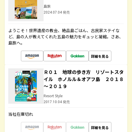
島旅
2024.07.04 発売
ようこそ！世界遺産の教会、絶品島ごはん、古民家ステイな
ど、島の人が教えてくれた五島の魅力をギュッと凝縮。さあ、
島旅へ。
詳細を見る
Ｒ０１ 地球の歩き方 リゾートスタ
イル ホノルル＆オアフ島 ２０１８
～２０１９
Resort Style
2017.10.04 発売
当社在庫切れ
詳細を見る