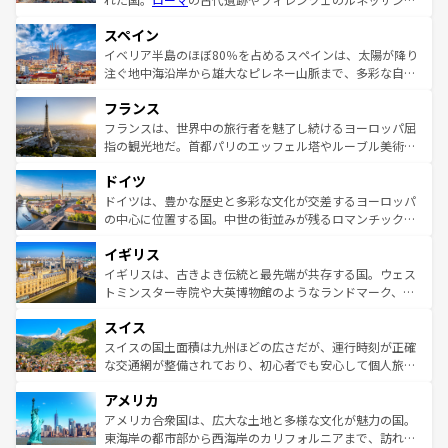
美術、ヴェネツィアの運河など、歴史あるスポットはもち
スペイン
ろん、トスカーナの美しい田園風景やアマルフィ海岸の絶
景など、自然景観も見逃せない。観光の合間には、本場の
イベリア半島のほぼ80％を占めるスペインは、太陽が降り
ピザやパスタなど、絶品のイタリア料理を堪能することも
注ぐ地中海沿岸から雄大なピレネー山脈まで、多彩な自然
できる。朝目覚めてから夜眠るまで、すべての瞬間を楽し
と文化が詰まったヨーロッパ屈指の旅行先だ。多様な地域
フランス
ませてくれるイタリアで、忘れられない旅をしてみよう！
文化が根付くこの国では、情熱的なフラメンコ、熱気あふ
なお、新着のイタリア情報は
コンテンツ一覧
を参照してほ
れる闘牛、そして美味しいタパスが生活の一部となってい
フランスは、世界中の旅行者を魅了し続けるヨーロッパ屈
しい。
る。首都マドリードの洗練された雰囲気や、バルセロナの
指の観光地だ。首都パリのエッフェル塔やルーブル美術館
アートに溢れた街角から、地方では古代ローマ遺跡や中世
といった象徴的なスポットから、田舎町の古風な美しさま
ドイツ
の城塞都市、穏やかなビーチリゾートまで多彩な表情を見
で、幅広い魅力が詰まっている。華麗な宮殿、歴史的な大
せる。地方によって風土や気候が異なるスペインはその個
聖堂、美しいビーチ、そして豊かな自然が、訪れる者を心
ドイツは、豊かな歴史と多彩な文化が交差するヨーロッパ
性で訪れる人を魅了する。 なお、新着のスペイン情報は
コ
から魅了する。また、フランスは美食の国としても知ら
の中心に位置する国。中世の街並みが残るロマンチック街
ンテンツ一覧
を参照してほしい。
れ、フランス料理はユネスコ無形文化遺産にも登録されて
道から、未来を先取りするようなモダンな都市まで多様な
イギリス
いる。シャンパンの発祥地であるランス、プロヴァンスの
顔を持つこの国は、どこを歩いても飽きることがない。ベ
香り高いラベンダー畑など、多彩な楽しみ方が可能だ。さ
ルリンの文化的活気、バイエルン州のアルプスの絶景、そ
イギリスは、古きよき伝統と最先端が共存する国。ウェス
らに、パリ以外の地域にも魅力が溢れており、どの街角に
してライン川沿いのワイン畑といった風景は必見。ビール
トミンスター寺院や大英博物館のようなランドマーク、歴
も豊かな歴史と文化が息づいている。パリ以外の個性あふ
とソーセージを味わいながら地元の人と過ごす楽しい時間
史ある大学都市、美しい丘陵地帯や牧歌的な風景など、エ
れる地方に足を運ぶとそれぞれで全く異なる文化を体験で
スイス
は、お酒好きな人にはぜひ体験してほしい。 なお、新着の
リアごとに異なる魅力がある。また、優雅なアフタヌーン
きるだろう。 なお、新着のフランス情報は
コンテンツ一覧
ドイツ情報は
コンテンツ一覧
を参照してほしい。
ティー、ビール好きにはたまらない英国パブ、サッカー観
スイスの国土面積は九州ほどの広さだが、運行時刻が正確
を参照してほしい。
戦など、本場だからこそできる体験も豊富。イギリスを旅
な交通網が整備されており、初心者でも安心して個人旅行
して楽しみつくそう。 なお、新着のイギリス情報は
コンテ
を楽しめる。日本同様に時刻表どおりの旅が可能だ。中世
アメリカ
ンツ一覧
を参照してほしい。
の建物がそのまま残る町や、スイスならではのユニークな
博物館もあり、アルプス観光だけでなく町歩きも満喫する
アメリカ合衆国は、広大な土地と多様な文化が魅力の国。
ことができる。国民の所得が高いため物価も高いが、旅行
東海岸の都市部から西海岸のカリフォルニアまで、訪れる