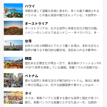
者向けの交通パス提供のサービスもあり、うまく活用すれ
場所ごとに異なる風景と体験が待っている。ニューヨーク
ハワイ
ば市内交通費無料で観光を楽しむこともできる。 なお、新
のような巨大都市は、観光、ショッピング、エンターテイ
着のスイス情報は
コンテンツ一覧
を参照してほしい。
ンメントが詰まった刺激的なスポットだ。一方、アメリカ
年間を通じて温暖な気候に恵まれ、多くの島で構成される
西部には大自然が広がり、グランドキャニオンやイエロー
ハワイは、どの島も独自の魅力をもっている。大自然の神
ストーン国立公園といった絶景が堪能できる。さらに、南
秘を感じたいなら、火山が生み出した壮大な景観を誇るハ
オーストラリア
部のニューオーリンズでは、音楽と美食が融合した独特の
ワイ島は見逃せない。また、定番の観光地といえばオアフ
文化が魅力。旅行者はアメリカの各地域で異なる魅力を楽
島だが、静かな自然を求めるならマウイ島やカウアイ島が
オーストラリアは、壮大な自然と多様な文化が魅力の国。
しみながら、その多様性と豊かな歴史を感じることができ
おすすめ。エメラルドグリーンに輝く海をはじめ、豊かな
シドニーのシンボルであるシドニー・オペラハウス、オー
るだろう。車でのロードトリップや列車の旅も、アメリカ
文化や歴史が息づいている。「アロハスピリット」と呼ば
ストラリア東海岸北部に広がる大サンゴ礁地帯グレートバ
ならではの贅沢な旅のスタイルだ。 なお、新着のアメリカ
台湾
れるおもてなしの心で訪れる人々を迎えてくれるハワイの
リアリーフや大陸中央部にそびえるウルル（エアーズロッ
情報は
コンテンツ一覧
を参照してほしい。
人々、おいしいローカルフードやハワイアンミュージッ
ク）、タスマニアの美しい原生林やケアンズの熱帯雨林な
日本から約４時間ほどでたどり着く台湾は、多彩な文化と
ク、伝統的なフラダンスなど、すべてがハワイの魅力を彩
ど、見どころがたくさん。また、カフェやワイン、オージ
自然が織りなす魅力的な観光地。活気あふれる大都市の台
っている。訪れるたびに新しい発見と感動が待っているハ
ービーフなどの食文化も豊かで、美味しいものであふれて
北やノスタルジックな町並みが人気な九份（ジォウフェ
ワイを、存分に味わってほしい。 なお、新着のハワイ情報
韓国
いる。アクティビティも充実しており、サーフィンやダイ
ン）、静ひつな山岳地帯である台湾東部など、都市の喧騒
は
コンテンツ一覧
を参照してほしい。
ビング、ハイキングなど、アウトドア好きにはたまらな
と山間の静けさが共存しており、訪れる人に新しい発見と
歴史ある王朝文化が残る一方で、最先端のファッションやK
い。オーストラリアの多彩な魅力を存分に味わいつくそ
驚きをもたらしてくれる。また、奥深い台湾の食文化も魅
-POPで世界を席巻している韓国。首都ソウルの宮殿や伝統
う。 なお、新着のオーストラリア情報は
コンテンツ一覧
を
力で、夜市などの屋台グルメから高級料理、ヘルシーで美
家屋が並ぶエリアでは韓国の歴史と文化に浸ることがで
参照してほしい。
ベトナム
容にもいいと評判のスイーツなど、バラエティ豊かな料理
き、地方に足を延ばせば四季折々の自然美を楽しむことが
が味わえる。 なお、新着の台湾情報は
コンテンツ一覧
を参
できる。そして、キムチや焼肉、絶品のストリートフード
豊かな自然と多様な文化が魅力的なベトナム。南北に細長
照してほしい。
まで、さまざまな韓国料理が待っている。夜には、韓国な
く伸びる国土には、広大な田園風景や青々とした山々、世
らではのナイトライフも堪能できる。あたたかいホスピタ
界遺産に登録された壮大な自然景観が点在し、都市部では
タイ
リティに包まれながら、韓国の多彩な魅力を心ゆくまで味
急速な発展と共に伝統が息づく。ハノイの古い町並みやホ
わってみてほしい。 なお、新着の韓国情報は
コンテンツ一
ーチミン市のフランス統治時代の建物も、独特の雰囲気を
タイは、東南アジアに位置する豊かな自然と歴史が息づく
覧
を参照してほしい。
醸し出している。また、バラエティの豊かさとおいしさで
国だ。首都バンコクは高層ビルが立ち並ぶ一方、伝統的な
世界中の食通を魅了してやまないベトナム料理も魅力のひ
寺院や市場がいたるところに点在し、古きよき文化と現代