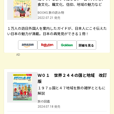
食文化、職文化、信仰、地域の魅力など
BOOKS 旅の読み物
2022.07.21 発売
１万人の訪日外国人を案内したガイドが、日本人にこそ伝えた
い日本の魅力が満載。日本の再発見ができる１冊！
詳細を見る
AD
Ｗ０１ 世界２４４の国と地域 改訂
版
１９７ヵ国と４７地域を旅の雑学とともに
解説
旅の図鑑
2024.07.18 発売