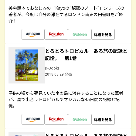
英会話本でおなじみの「Kayoの“秘密のノート”」シリーズの
著者が、今度は自分の滞在するロンドン南東の田舎町をご紹
介！
詳細を見る
とろとろトロピカル ある旅の記録と
記憶。 第1巻
D-Books
2018.03.29 発売
子供の頃から夢見ていた南の島に滞在することになった筆者
が、島で出合うトロピカルでマジカルな45日間の記録と記
憶。
詳細を見る
とろとろトロピカル ある旅の記録と