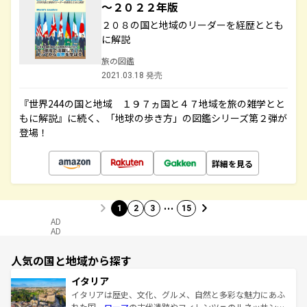
～２０２２年版
２０８の国と地域のリーダーを経歴ととも
に解説
旅の図鑑
2021.03.18 発売
『世界244の国と地域 １９７ヵ国と４７地域を旅の雑学とと
もに解説』に続く、「地球の歩き方」の図鑑シリーズ第２弾が
登場！
詳細を見る
…
1
2
3
15
AD
AD
人気の国と地域から探す
イタリア
イタリアは歴史、文化、グルメ、自然と多彩な魅力にあふ
れた国。
ローマ
の古代遺跡やフィレンツェのルネッサンス