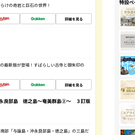
特設ペ
だらけの奇岩と巨石の世界！
詳細を見る
寺の最新版が登場！すばらしい古寺と御朱印の
詳細を見る
永良部島 徳之島～奄美群島②～ ３訂版
島南部「与論島・沖永良部島・徳之島」の三島だ