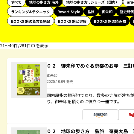
すべて
地球の歩き方 海外
地球の歩き方 Jシリーズ（国内）
aru
ランキング&テクニック
Resort Style
島旅
御朱印
歴史時代
BOOKS 旅の名言＆絶景
BOOKS 旅と健康
BOOKS 旅の読み物
21〜40件/281件中 を表示
０２ 御朱印でめぐる京都のお寺 三訂
御朱印
2025.10.09 発売
国内屈指の観光地であり、数多の寺院が建ち
り、御朱印を頂くのに役立つ一冊です。
０２ 地球の歩き方 島旅 奄美大島 