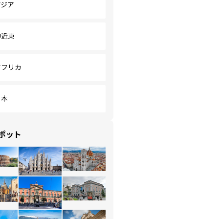
アジア
中近東
アフリカ
日本
ポット