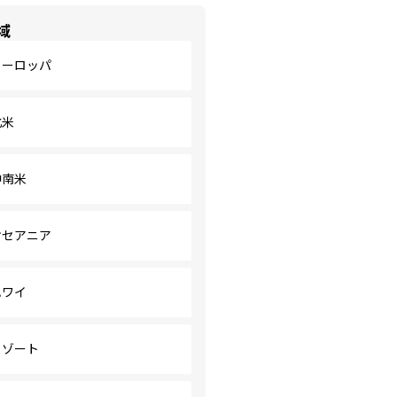
域
ヨーロッパ
北米
中南米
オセアニア
ハワイ
リゾート