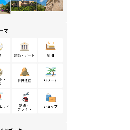
ーマ
食
建築・アート
宿泊
ト・
世界遺産
リゾート
戦
鉄道・
ビティ
ショップ
フライト