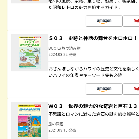
昭和の風景、家電、乗り物、駄菓子、喫茶店
た昭和レトロの魅力を旅するガイド。
Ｓ０３ 史跡と神話の舞台をホロホロ！
BOOKS 旅の読み物
2024.03.22 発売
おさんぽしながらハワイの歴史と文化を楽し
いハワイの年表やキーワード集も必読
Ｗ０３ 世界の魅力的な奇岩と巨石１
不思議とロマンに満ちた岩石の謎を旅の雑学
旅の図鑑
2021.03.18 発売