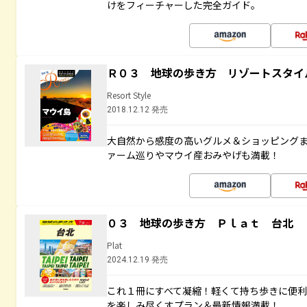
けをフィーチャーした完全ガイド。
Ｒ０３ 地球の歩き方 リゾートスタイ
Resort Style
2018.12.12 発売
大自然から感度の高いグルメ＆ショッピング
ァーム巡りやマウイ産おみやげも満載！
０３ 地球の歩き方 Ｐｌａｔ 台北
Plat
2024.12.19 発売
これ１冊にすべて凝縮！軽くて持ち歩きに便
を楽しみ尽くすプラン＆最新情報満載！