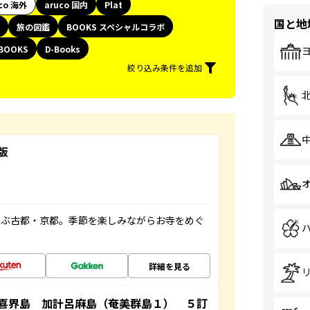
co 海外
aruco 国内
Plat
国と地
旅の図鑑
BOOKS スペシャルコラボ
BOOKS
D-Books
絞り込み条件を追加
版
並ぶ古都・京都。季節を楽しみながらお寺をめぐ
詳細を見る
喜界島 加計呂麻島（奄美群島１） ５訂