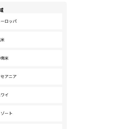
域
ヨーロッパ
北米
中南米
オセアニア
ハワイ
リゾート