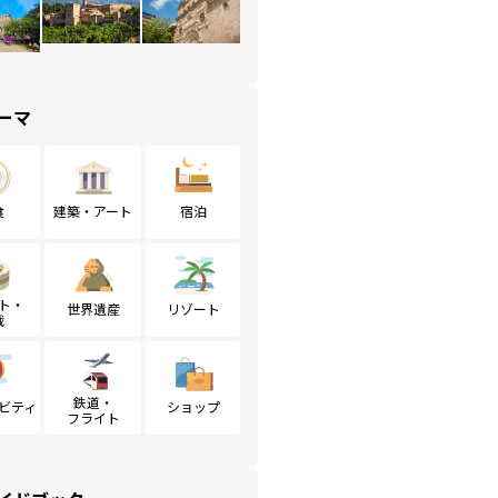
ーマ
食
建築・アート
宿泊
ト・
世界遺産
リゾート
戦
鉄道・
ビティ
ショップ
フライト