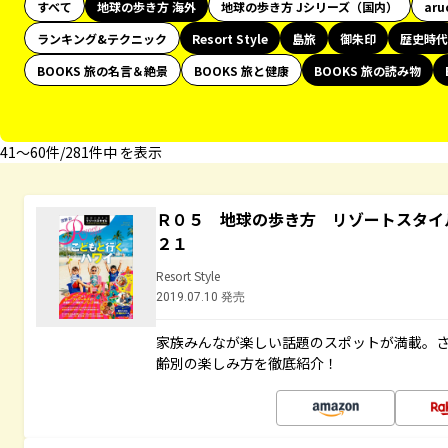
すべて
地球の歩き方 海外
地球の歩き方 Jシリーズ（国内）
aru
ランキング&テクニック
Resort Style
島旅
御朱印
歴史時代
BOOKS 旅の名言＆絶景
BOOKS 旅と健康
BOOKS 旅の読み物
41〜60件/281件中 を表示
Ｒ０５ 地球の歩き方 リゾートスタイ
２１
Resort Style
2019.07.10 発売
家族みんなが楽しい話題のスポットが満載。
齢別の楽しみ方を徹底紹介！