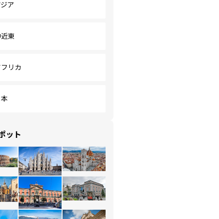
アジア
中近東
アフリカ
日本
ポット