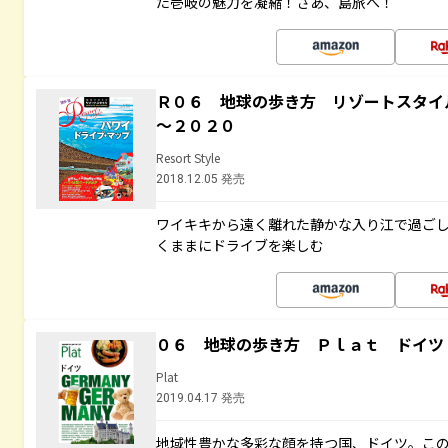
た壱岐の魅力を凝縮！さあ、島旅へ！
Ｒ０６ 地球の歩き方 リゾートスタイ
～２０２０
Resort Style
2018.12.05 発売
ワイキキから遠く離れた静かな入り江で過ご
くままにドライブを楽しむ
０６ 地球の歩き方 Ｐｌａｔ ドイツ
Plat
2019.04.17 発売
地域性豊かな多彩な顔を持つ国、ドイツ。こ