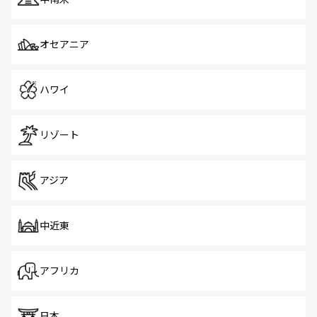
オセアニア
ハワイ
リゾート
アジア
中近東
アフリカ
日本