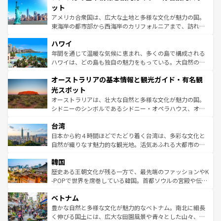
博物館もあり、アルプス観光だけでなく町歩きも満喫する
ット
ことができる。国民の所得が高いため物価も高いが、旅行
アメリカ合衆国は、広大な土地と多様な文化が魅力の国。
者向けの交通パス提供のサービスもあり、うまく活用すれ
東海岸の都市部から西海岸のカリフォルニアまで、訪れる
ば市内交通費無料で観光を楽しむこともできる。 なお、新
場所ごとに異なる風景と体験が待っている。ニューヨーク
着のスイス情報は
コンテンツ一覧
を参照してほしい。
ハワイ
のような巨大都市は、観光、ショッピング、エンターテイ
ンメントが詰まった刺激的なスポットだ。一方、アメリカ
年間を通じて温暖な気候に恵まれ、多くの島で構成される
西部には大自然が広がり、グランドキャニオンやイエロー
ハワイは、どの島も独自の魅力をもっている。大自然の神
ストーン国立公園といった絶景が堪能できる。さらに、南
秘を感じたいなら、火山が生み出した壮大な景観を誇るハ
オーストラリアの基本情報と観光ガイド・有名観
部のニューオーリンズでは、音楽と美食が融合した独特の
ワイ島は見逃せない。また、定番の観光地といえばオアフ
文化が魅力。旅行者はアメリカの各地域で異なる魅力を楽
島だが、静かな自然を求めるならマウイ島やカウアイ島が
光スポット
しみながら、その多様性と豊かな歴史を感じることができ
おすすめ。エメラルドグリーンに輝く海をはじめ、豊かな
オーストラリアは、壮大な自然と多様な文化が魅力の国。
るだろう。車でのロードトリップや列車の旅も、アメリカ
文化や歴史が息づいている。「アロハスピリット」と呼ば
シドニーのシンボルであるシドニー・オペラハウス、オー
ならではの贅沢な旅のスタイルだ。 なお、新着のアメリカ
れるおもてなしの心で訪れる人々を迎えてくれるハワイの
ストラリア東海岸北部に広がる大サンゴ礁地帯グレートバ
情報は
コンテンツ一覧
を参照してほしい。
人々、おいしいローカルフードやハワイアンミュージッ
台湾
リアリーフや大陸中央部にそびえるウルル（エアーズロッ
ク、伝統的なフラダンスなど、すべてがハワイの魅力を彩
ク）、タスマニアの美しい原生林やケアンズの熱帯雨林な
日本から約４時間ほどでたどり着く台湾は、多彩な文化と
っている。訪れるたびに新しい発見と感動が待っているハ
ど、見どころがたくさん。また、カフェやワイン、オージ
自然が織りなす魅力的な観光地。活気あふれる大都市の台
ワイを、存分に味わってほしい。 なお、新着のハワイ情報
ービーフなどの食文化も豊かで、美味しいものであふれて
北やノスタルジックな町並みが人気な九份（ジォウフェ
は
コンテンツ一覧
を参照してほしい。
韓国
いる。アクティビティも充実しており、サーフィンやダイ
ン）、静ひつな山岳地帯である台湾東部など、都市の喧騒
ビング、ハイキングなど、アウトドア好きにはたまらな
と山間の静けさが共存しており、訪れる人に新しい発見と
歴史ある王朝文化が残る一方で、最先端のファッションやK
い。オーストラリアの多彩な魅力を存分に味わいつくそ
驚きをもたらしてくれる。また、奥深い台湾の食文化も魅
-POPで世界を席巻している韓国。首都ソウルの宮殿や伝統
う。 なお、新着のオーストラリア情報は
コンテンツ一覧
を
力で、夜市などの屋台グルメから高級料理、ヘルシーで美
家屋が並ぶエリアでは韓国の歴史と文化に浸ることがで
参照してほしい。
ベトナム
容にもいいと評判のスイーツなど、バラエティ豊かな料理
き、地方に足を延ばせば四季折々の自然美を楽しむことが
が味わえる。 なお、新着の台湾情報は
コンテンツ一覧
を参
できる。そして、キムチや焼肉、絶品のストリートフード
豊かな自然と多様な文化が魅力的なベトナム。南北に細長
照してほしい。
まで、さまざまな韓国料理が待っている。夜には、韓国な
く伸びる国土には、広大な田園風景や青々とした山々、世