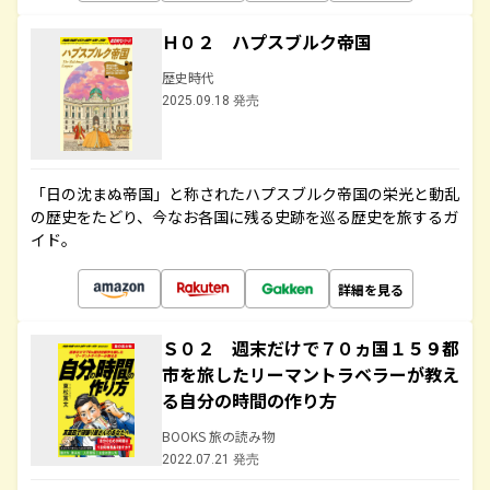
Ｈ０２ ハプスブルク帝国
歴史時代
2025.09.18 発売
「日の沈まぬ帝国」と称されたハプスブルク帝国の栄光と動乱
の歴史をたどり、今なお各国に残る史跡を巡る歴史を旅するガ
イド。
詳細を見る
Ｓ０２ 週末だけで７０ヵ国１５９都
市を旅したリーマントラベラーが教え
る自分の時間の作り方
BOOKS 旅の読み物
2022.07.21 発売