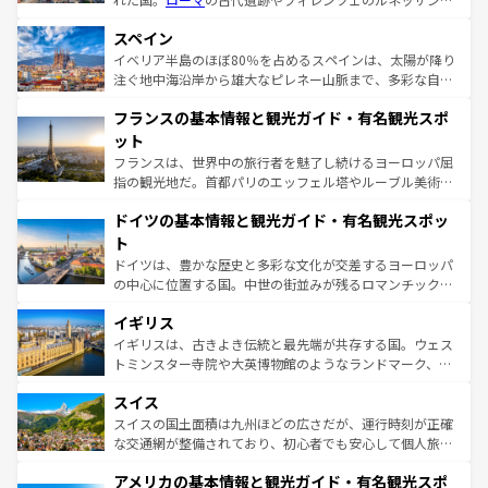
美術、ヴェネツィアの運河など、歴史あるスポットはもち
スペイン
ろん、トスカーナの美しい田園風景やアマルフィ海岸の絶
景など、自然景観も見逃せない。観光の合間には、本場の
イベリア半島のほぼ80％を占めるスペインは、太陽が降り
ピザやパスタなど、絶品のイタリア料理を堪能することも
注ぐ地中海沿岸から雄大なピレネー山脈まで、多彩な自然
できる。朝目覚めてから夜眠るまで、すべての瞬間を楽し
と文化が詰まったヨーロッパ屈指の旅行先だ。多様な地域
フランスの基本情報と観光ガイド・有名観光スポ
ませてくれるイタリアで、忘れられない旅をしてみよう！
文化が根付くこの国では、情熱的なフラメンコ、熱気あふ
なお、新着のイタリア情報は
コンテンツ一覧
を参照してほ
れる闘牛、そして美味しいタパスが生活の一部となってい
ット
しい。
る。首都マドリードの洗練された雰囲気や、バルセロナの
フランスは、世界中の旅行者を魅了し続けるヨーロッパ屈
アートに溢れた街角から、地方では古代ローマ遺跡や中世
指の観光地だ。首都パリのエッフェル塔やルーブル美術館
の城塞都市、穏やかなビーチリゾートまで多彩な表情を見
といった象徴的なスポットから、田舎町の古風な美しさま
せる。地方によって風土や気候が異なるスペインはその個
ドイツの基本情報と観光ガイド・有名観光スポッ
で、幅広い魅力が詰まっている。華麗な宮殿、歴史的な大
性で訪れる人を魅了する。 なお、新着のスペイン情報は
コ
聖堂、美しいビーチ、そして豊かな自然が、訪れる者を心
ト
ンテンツ一覧
を参照してほしい。
から魅了する。また、フランスは美食の国としても知ら
ドイツは、豊かな歴史と多彩な文化が交差するヨーロッパ
れ、フランス料理はユネスコ無形文化遺産にも登録されて
の中心に位置する国。中世の街並みが残るロマンチック街
いる。シャンパンの発祥地であるランス、プロヴァンスの
道から、未来を先取りするようなモダンな都市まで多様な
香り高いラベンダー畑など、多彩な楽しみ方が可能だ。さ
イギリス
顔を持つこの国は、どこを歩いても飽きることがない。ベ
らに、パリ以外の地域にも魅力が溢れており、どの街角に
ルリンの文化的活気、バイエルン州のアルプスの絶景、そ
イギリスは、古きよき伝統と最先端が共存する国。ウェス
も豊かな歴史と文化が息づいている。パリ以外の個性あふ
してライン川沿いのワイン畑といった風景は必見。ビール
トミンスター寺院や大英博物館のようなランドマーク、歴
れる地方に足を運ぶとそれぞれで全く異なる文化を体験で
とソーセージを味わいながら地元の人と過ごす楽しい時間
史ある大学都市、美しい丘陵地帯や牧歌的な風景など、エ
きるだろう。 なお、新着のフランス情報は
コンテンツ一覧
スイス
は、お酒好きな人にはぜひ体験してほしい。 なお、新着の
リアごとに異なる魅力がある。また、優雅なアフタヌーン
を参照してほしい。
ドイツ情報は
コンテンツ一覧
を参照してほしい。
ティー、ビール好きにはたまらない英国パブ、サッカー観
スイスの国土面積は九州ほどの広さだが、運行時刻が正確
戦など、本場だからこそできる体験も豊富。イギリスを旅
な交通網が整備されており、初心者でも安心して個人旅行
して楽しみつくそう。 なお、新着のイギリス情報は
コンテ
を楽しめる。日本同様に時刻表どおりの旅が可能だ。中世
アメリカの基本情報と観光ガイド・有名観光スポ
ンツ一覧
を参照してほしい。
の建物がそのまま残る町や、スイスならではのユニークな