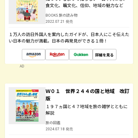
食文化、職文化、信仰、地域の魅力など
BOOKS 旅の読み物
2022.07.21 発売
１万人の訪日外国人を案内したガイドが、日本人にこそ伝えた
い日本の魅力が満載。日本の再発見ができる１冊！
詳細を見る
AD
Ｗ０１ 世界２４４の国と地域 改訂
版
１９７ヵ国と４７地域を旅の雑学とともに
解説
旅の図鑑
2024.07.18 発売