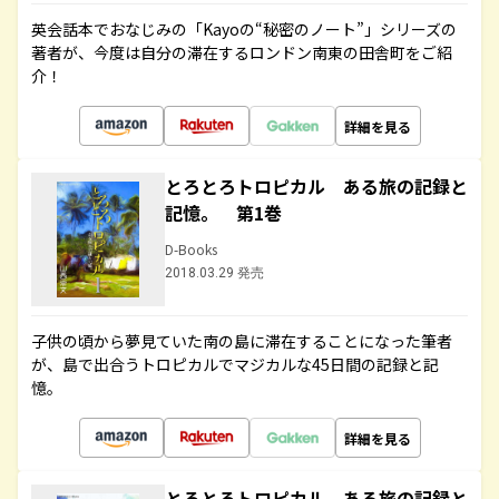
英会話本でおなじみの「Kayoの“秘密のノート”」シリーズの
著者が、今度は自分の滞在するロンドン南東の田舎町をご紹
介！
詳細を見る
とろとろトロピカル ある旅の記録と
記憶。 第1巻
D-Books
2018.03.29 発売
子供の頃から夢見ていた南の島に滞在することになった筆者
が、島で出合うトロピカルでマジカルな45日間の記録と記
憶。
詳細を見る
とろとろトロピカル ある旅の記録と