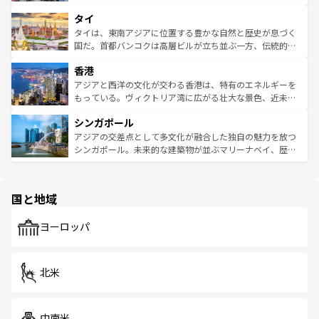
らではのナイトライフも堪能できる。あたたかいホスピタ
界遺産に登録された壮大な自然景観が点在し、都市部では
タイ
リティに包まれながら、韓国の多彩な魅力を心ゆくまで味
急速な発展と共に伝統が息づく。ハノイの古い町並みやホ
わってみてほしい。 なお、新着の韓国情報は
コンテンツ一
ーチミン市のフランス統治時代の建物も、独特の雰囲気を
タイは、東南アジアに位置する豊かな自然と歴史が息づく
覧
を参照してほしい。
醸し出している。また、バラエティの豊かさとおいしさで
国だ。首都バンコクは高層ビルが立ち並ぶ一方、伝統的な
世界中の食通を魅了してやまないベトナム料理も魅力のひ
寺院や市場がいたるところに点在し、古きよき文化と現代
香港
とつ。フォーやバインミー、ベトナムコーヒーなどは、ぜ
の活気が交差している。北部ではチェンマイなどの山岳地
ひ現地で味わいたい。どの地域を訪れてもあたたかい人々
帯で自然と触れ合い、南部ではプーケットやクラビの美し
アジアと西洋の文化が交わる香港は、特有のエネルギーを
が旅行者を迎えてくれるので、きっと忘れられない旅にな
いビーチでリゾート気分を楽しむことができる。タイ料理
もっている。ヴィクトリア湾に広がる壮大な景色、近未来
るはずだ。 なお、新着のベトナム情報は
コンテンツ一覧
を
は世界的に有名で、屋台から高級レストランまで味覚を刺
的なアートスポット、そして歴史と現代が融合した町並
参照してほしい。
シンガポール
激する。気候は一年中温暖で、どの季節にも異なる楽しみ
み、どこを訪れても感動するはず。観光スポットが密集し
が待っている。親しみやすいタイの人々、仏教を中心とし
ており、効率よく見どころを回れるのも魅力。息をのむよ
アジアの交差点として多文化が融合した独自の魅力を放つ
た文化、そして多様な観光資源が、訪れる旅人を魅了し続
うな絶景から文化的な体験まで、香港を存分に楽しみ尽く
シンガポール。未来的な建築物が並ぶマリーナベイ、歴史
ける。 なお、新着のタイ情報は
コンテンツ一覧
を参照して
そう。 なお、新着の香港情報は
コンテンツ一覧
を参照して
と伝統を感じられるエスニックタウン、多数の緑豊かな公
ほしい。
ほしい。
園や自然保護区など、自然が調和した近代的な景観と文化
の多様性あふれるカラフルな町は、どこを歩いても新しい
国と地域
発見がある。さらに、治安のよさや充実した公共交通機関
も、旅行者にとっては魅力的なポイント。グルメも豊富
で、ホーカーズは地元の風情を楽しめる外せないスポット
ヨーロッパ
だ。訪れる人を飽きさせないシンガポールで、多様な魅力
を体感しよう。 なお、新着のシンガポール情報は
コンテン
ツ一覧
を参照してほしい。
北米
中南米