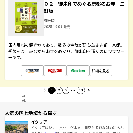
０２ 御朱印でめぐる京都のお寺 三
訂版
御朱印
2025.10.09 発売
国内屈指の観光地であり、数多の寺院が建ち並ぶ古都・京都。
季節を楽しみながらお寺をめぐり、御朱印を頂くのに役立つ一
冊です。
詳細を見る
…
1
2
3
13
AD
AD
人気の国と地域から探す
イタリア
イタリアは歴史、文化、グルメ、自然と多彩な魅力にあふ
れた国。
ローマ
の古代遺跡やフィレンツェのルネッサンス