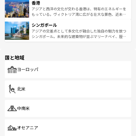
香港
とつ。フォーやバインミー、ベトナムコーヒーなどは、ぜ
の活気が交差している。北部ではチェンマイなどの山岳地
ひ現地で味わいたい。どの地域を訪れてもあたたかい人々
帯で自然と触れ合い、南部ではプーケットやクラビの美し
アジアと西洋の文化が交わる香港は、特有のエネルギーを
が旅行者を迎えてくれるので、きっと忘れられない旅にな
いビーチでリゾート気分を楽しむことができる。タイ料理
もっている。ヴィクトリア湾に広がる壮大な景色、近未来
るはずだ。 なお、新着のベトナム情報は
コンテンツ一覧
を
は世界的に有名で、屋台から高級レストランまで味覚を刺
的なアートスポット、そして歴史と現代が融合した町並
参照してほしい。
シンガポール
激する。気候は一年中温暖で、どの季節にも異なる楽しみ
み、どこを訪れても感動するはず。観光スポットが密集し
が待っている。親しみやすいタイの人々、仏教を中心とし
ており、効率よく見どころを回れるのも魅力。息をのむよ
アジアの交差点として多文化が融合した独自の魅力を放つ
た文化、そして多様な観光資源が、訪れる旅人を魅了し続
うな絶景から文化的な体験まで、香港を存分に楽しみ尽く
シンガポール。未来的な建築物が並ぶマリーナベイ、歴史
ける。 なお、新着のタイ情報は
コンテンツ一覧
を参照して
そう。 なお、新着の香港情報は
コンテンツ一覧
を参照して
と伝統を感じられるエスニックタウン、多数の緑豊かな公
ほしい。
ほしい。
園や自然保護区など、自然が調和した近代的な景観と文化
の多様性あふれるカラフルな町は、どこを歩いても新しい
国と地域
発見がある。さらに、治安のよさや充実した公共交通機関
も、旅行者にとっては魅力的なポイント。グルメも豊富
で、ホーカーズは地元の風情を楽しめる外せないスポット
ヨーロッパ
だ。訪れる人を飽きさせないシンガポールで、多様な魅力
を体感しよう。 なお、新着のシンガポール情報は
コンテン
ツ一覧
を参照してほしい。
北米
中南米
オセアニア