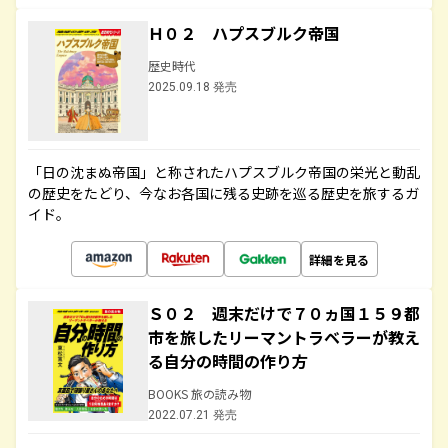
Ｈ０２ ハプスブルク帝国
歴史時代
2025.09.18 発売
「日の沈まぬ帝国」と称されたハプスブルク帝国の栄光と動乱
の歴史をたどり、今なお各国に残る史跡を巡る歴史を旅するガ
イド。
詳細を見る
Ｓ０２ 週末だけで７０ヵ国１５９都
市を旅したリーマントラベラーが教え
る自分の時間の作り方
BOOKS 旅の読み物
2022.07.21 発売