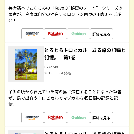
英会話本でおなじみの「Kayoの“秘密のノート”」シリーズの
著者が、今度は自分の滞在するロンドン南東の田舎町をご紹
介！
詳細を見る
とろとろトロピカル ある旅の記録と
記憶。 第1巻
D-Books
2018.03.29 発売
子供の頃から夢見ていた南の島に滞在することになった筆者
が、島で出合うトロピカルでマジカルな45日間の記録と記
憶。
詳細を見る
とろとろトロピカル ある旅の記録と