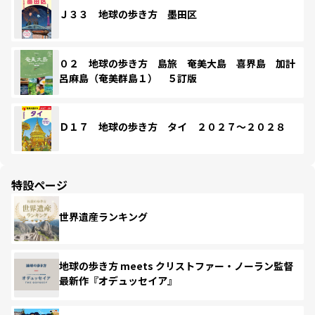
Ｊ３３ 地球の歩き方 墨田区
０２ 地球の歩き方 島旅 奄美大島 喜界島 加計
呂麻島（奄美群島１） ５訂版
Ｄ１７ 地球の歩き方 タイ ２０２７～２０２８
特設ページ
世界遺産ランキング
地球の歩き方 meets クリストファー・ノーラン監督
最新作『オデュッセイア』