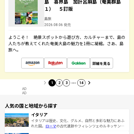
島 喜界島 加計呂麻島（奄美群島
１） ５訂版
島旅
2026.08.06 発売
ようこそ！ 絶景スポットから遊び方、カルチャーまで、島の
人たちが教えてくれた奄美大島の魅力を1冊に凝縮。さあ、島
旅へ。
詳細を見る
…
1
2
3
14
AD
AD
人気の国と地域から探す
イタリア
イタリアは歴史、文化、グルメ、自然と多彩な魅力にあふ
れた国。
ローマ
の古代遺跡やフィレンツェのルネッサンス
美術、ヴェネツィアの運河など、歴史あるスポットはもち