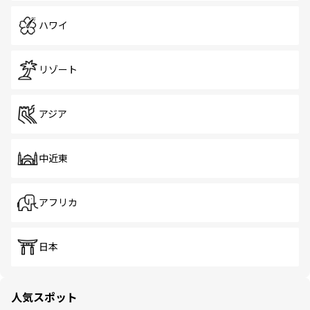
ハワイ
リゾート
アジア
中近東
アフリカ
日本
人気スポット