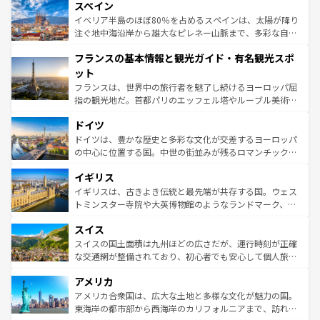
スペイン
ろん、トスカーナの美しい田園風景やアマルフィ海岸の絶
景など、自然景観も見逃せない。観光の合間には、本場の
イベリア半島のほぼ80％を占めるスペインは、太陽が降り
ピザやパスタなど、絶品のイタリア料理を堪能することも
注ぐ地中海沿岸から雄大なピレネー山脈まで、多彩な自然
できる。朝目覚めてから夜眠るまで、すべての瞬間を楽し
と文化が詰まったヨーロッパ屈指の旅行先だ。多様な地域
フランスの基本情報と観光ガイド・有名観光スポ
ませてくれるイタリアで、忘れられない旅をしてみよう！
文化が根付くこの国では、情熱的なフラメンコ、熱気あふ
なお、新着のイタリア情報は
コンテンツ一覧
を参照してほ
れる闘牛、そして美味しいタパスが生活の一部となってい
ット
しい。
る。首都マドリードの洗練された雰囲気や、バルセロナの
フランスは、世界中の旅行者を魅了し続けるヨーロッパ屈
アートに溢れた街角から、地方では古代ローマ遺跡や中世
指の観光地だ。首都パリのエッフェル塔やルーブル美術館
の城塞都市、穏やかなビーチリゾートまで多彩な表情を見
といった象徴的なスポットから、田舎町の古風な美しさま
せる。地方によって風土や気候が異なるスペインはその個
ドイツ
で、幅広い魅力が詰まっている。華麗な宮殿、歴史的な大
性で訪れる人を魅了する。 なお、新着のスペイン情報は
コ
聖堂、美しいビーチ、そして豊かな自然が、訪れる者を心
ドイツは、豊かな歴史と多彩な文化が交差するヨーロッパ
ンテンツ一覧
を参照してほしい。
から魅了する。また、フランスは美食の国としても知ら
の中心に位置する国。中世の街並みが残るロマンチック街
れ、フランス料理はユネスコ無形文化遺産にも登録されて
道から、未来を先取りするようなモダンな都市まで多様な
イギリス
いる。シャンパンの発祥地であるランス、プロヴァンスの
顔を持つこの国は、どこを歩いても飽きることがない。ベ
香り高いラベンダー畑など、多彩な楽しみ方が可能だ。さ
ルリンの文化的活気、バイエルン州のアルプスの絶景、そ
イギリスは、古きよき伝統と最先端が共存する国。ウェス
らに、パリ以外の地域にも魅力が溢れており、どの街角に
してライン川沿いのワイン畑といった風景は必見。ビール
トミンスター寺院や大英博物館のようなランドマーク、歴
も豊かな歴史と文化が息づいている。パリ以外の個性あふ
とソーセージを味わいながら地元の人と過ごす楽しい時間
史ある大学都市、美しい丘陵地帯や牧歌的な風景など、エ
れる地方に足を運ぶとそれぞれで全く異なる文化を体験で
スイス
は、お酒好きな人にはぜひ体験してほしい。 なお、新着の
リアごとに異なる魅力がある。また、優雅なアフタヌーン
きるだろう。 なお、新着のフランス情報は
コンテンツ一覧
ドイツ情報は
コンテンツ一覧
を参照してほしい。
ティー、ビール好きにはたまらない英国パブ、サッカー観
スイスの国土面積は九州ほどの広さだが、運行時刻が正確
を参照してほしい。
戦など、本場だからこそできる体験も豊富。イギリスを旅
な交通網が整備されており、初心者でも安心して個人旅行
して楽しみつくそう。 なお、新着のイギリス情報は
コンテ
を楽しめる。日本同様に時刻表どおりの旅が可能だ。中世
アメリカ
ンツ一覧
を参照してほしい。
の建物がそのまま残る町や、スイスならではのユニークな
博物館もあり、アルプス観光だけでなく町歩きも満喫する
アメリカ合衆国は、広大な土地と多様な文化が魅力の国。
ことができる。国民の所得が高いため物価も高いが、旅行
東海岸の都市部から西海岸のカリフォルニアまで、訪れる