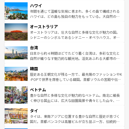
者向けの交通パス提供のサービスもあり、うまく活用すれ
場所ごとに異なる風景と体験が待っている。ニューヨーク
ハワイ
ば市内交通費無料で観光を楽しむこともできる。 なお、新
のような巨大都市は、観光、ショッピング、エンターテイ
着のスイス情報は
コンテンツ一覧
を参照してほしい。
ンメントが詰まった刺激的なスポットだ。一方、アメリカ
年間を通じて温暖な気候に恵まれ、多くの島で構成される
西部には大自然が広がり、グランドキャニオンやイエロー
ハワイは、どの島も独自の魅力をもっている。大自然の神
ストーン国立公園といった絶景が堪能できる。さらに、南
秘を感じたいなら、火山が生み出した壮大な景観を誇るハ
オーストラリア
部のニューオーリンズでは、音楽と美食が融合した独特の
ワイ島は見逃せない。また、定番の観光地といえばオアフ
文化が魅力。旅行者はアメリカの各地域で異なる魅力を楽
島だが、静かな自然を求めるならマウイ島やカウアイ島が
オーストラリアは、壮大な自然と多様な文化が魅力の国。
しみながら、その多様性と豊かな歴史を感じることができ
おすすめ。エメラルドグリーンに輝く海をはじめ、豊かな
シドニーのシンボルであるシドニー・オペラハウス、オー
るだろう。車でのロードトリップや列車の旅も、アメリカ
文化や歴史が息づいている。「アロハスピリット」と呼ば
ストラリア東海岸北部に広がる大サンゴ礁地帯グレートバ
ならではの贅沢な旅のスタイルだ。 なお、新着のアメリカ
台湾
れるおもてなしの心で訪れる人々を迎えてくれるハワイの
リアリーフや大陸中央部にそびえるウルル（エアーズロッ
情報は
コンテンツ一覧
を参照してほしい。
人々、おいしいローカルフードやハワイアンミュージッ
ク）、タスマニアの美しい原生林やケアンズの熱帯雨林な
日本から約４時間ほどでたどり着く台湾は、多彩な文化と
ク、伝統的なフラダンスなど、すべてがハワイの魅力を彩
ど、見どころがたくさん。また、カフェやワイン、オージ
自然が織りなす魅力的な観光地。活気あふれる大都市の台
っている。訪れるたびに新しい発見と感動が待っているハ
ービーフなどの食文化も豊かで、美味しいものであふれて
北やノスタルジックな町並みが人気な九份（ジォウフェ
ワイを、存分に味わってほしい。 なお、新着のハワイ情報
韓国
いる。アクティビティも充実しており、サーフィンやダイ
ン）、静ひつな山岳地帯である台湾東部など、都市の喧騒
は
コンテンツ一覧
を参照してほしい。
ビング、ハイキングなど、アウトドア好きにはたまらな
と山間の静けさが共存しており、訪れる人に新しい発見と
歴史ある王朝文化が残る一方で、最先端のファッションやK
い。オーストラリアの多彩な魅力を存分に味わいつくそ
驚きをもたらしてくれる。また、奥深い台湾の食文化も魅
-POPで世界を席巻している韓国。首都ソウルの宮殿や伝統
う。 なお、新着のオーストラリア情報は
コンテンツ一覧
を
力で、夜市などの屋台グルメから高級料理、ヘルシーで美
家屋が並ぶエリアでは韓国の歴史と文化に浸ることがで
参照してほしい。
ベトナム
容にもいいと評判のスイーツなど、バラエティ豊かな料理
き、地方に足を延ばせば四季折々の自然美を楽しむことが
が味わえる。 なお、新着の台湾情報は
コンテンツ一覧
を参
できる。そして、キムチや焼肉、絶品のストリートフード
豊かな自然と多様な文化が魅力的なベトナム。南北に細長
照してほしい。
まで、さまざまな韓国料理が待っている。夜には、韓国な
く伸びる国土には、広大な田園風景や青々とした山々、世
らではのナイトライフも堪能できる。あたたかいホスピタ
界遺産に登録された壮大な自然景観が点在し、都市部では
タイ
リティに包まれながら、韓国の多彩な魅力を心ゆくまで味
急速な発展と共に伝統が息づく。ハノイの古い町並みやホ
わってみてほしい。 なお、新着の韓国情報は
コンテンツ一
ーチミン市のフランス統治時代の建物も、独特の雰囲気を
タイは、東南アジアに位置する豊かな自然と歴史が息づく
覧
を参照してほしい。
醸し出している。また、バラエティの豊かさとおいしさで
国だ。首都バンコクは高層ビルが立ち並ぶ一方、伝統的な
世界中の食通を魅了してやまないベトナム料理も魅力のひ
寺院や市場がいたるところに点在し、古きよき文化と現代