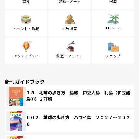
飲食
建築・アート
宿泊
イベント・観戦
世界遺産
リゾート
アクティビティ
鉄道・フライト
ショップ
新刊ガイドブック
１５ 地球の歩き方 島旅 伊豆大島 利島（伊豆諸
島①）３訂版
Ｃ０２ 地球の歩き方 ハワイ島 ２０２７～２０２
８