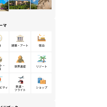
ーマ
食
建築・アート
宿泊
ト・
世界遺産
リゾート
戦
鉄道・
ビティ
ショップ
フライト