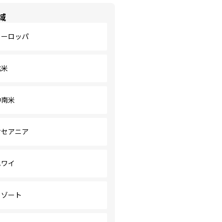
域
ヨーロッパ
北米
中南米
オセアニア
ハワイ
リゾート