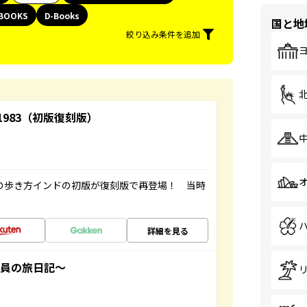
BOOKS
D-Books
国と地
絞り込み条件を追加
-1983（初版復刻版）
球の歩き方インドの初版が復刻版で再登場！ 当時
詳細を見る
社員の旅日記～