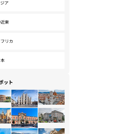
アジア
中近東
アフリカ
日本
ポット