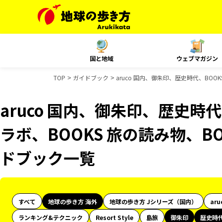
国と地域
ウェブマガジン
TOP
ガイドブック
aruco 国内、御朱印、歴史時代、BOOK
aruco 国内、御朱印、歴史時代
ラボ、BOOKS 旅の読み物、BO
ドブック一覧
すべて
地球の歩き方 海外
地球の歩き方 Jシリーズ（国内）
aru
ランキング&テクニック
Resort Style
島旅
御朱印
歴史時