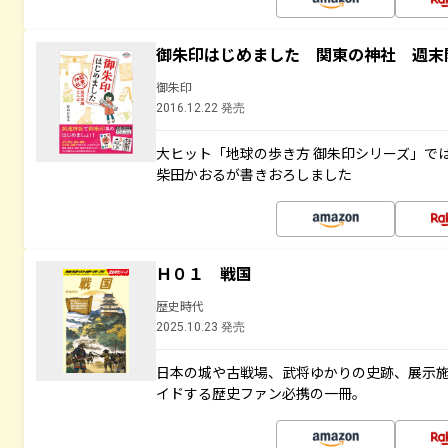
御朱印はじめました 関東の神社 週末
御朱印
2016.12.22 発売
大ヒット「地球の歩き方 御朱印シリーズ」で
柴田かおるが書きおろしました
Ｈ０１ 戦国
歴史時代
2025.10.23 発売
日本の城や古戦場、武将ゆかりの史跡、展示
イドする歴史ファン必携の一冊。