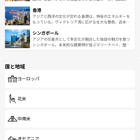
世界中の食通を魅了してやまないベトナム料理も魅力のひ
寺院や市場がいたるところに点在し、古きよき文化と現代
香港
とつ。フォーやバインミー、ベトナムコーヒーなどは、ぜ
の活気が交差している。北部ではチェンマイなどの山岳地
ひ現地で味わいたい。どの地域を訪れてもあたたかい人々
帯で自然と触れ合い、南部ではプーケットやクラビの美し
アジアと西洋の文化が交わる香港は、特有のエネルギーを
が旅行者を迎えてくれるので、きっと忘れられない旅にな
いビーチでリゾート気分を楽しむことができる。タイ料理
もっている。ヴィクトリア湾に広がる壮大な景色、近未来
るはずだ。 なお、新着のベトナム情報は
コンテンツ一覧
を
は世界的に有名で、屋台から高級レストランまで味覚を刺
的なアートスポット、そして歴史と現代が融合した町並
参照してほしい。
シンガポール
激する。気候は一年中温暖で、どの季節にも異なる楽しみ
み、どこを訪れても感動するはず。観光スポットが密集し
が待っている。親しみやすいタイの人々、仏教を中心とし
ており、効率よく見どころを回れるのも魅力。息をのむよ
アジアの交差点として多文化が融合した独自の魅力を放つ
た文化、そして多様な観光資源が、訪れる旅人を魅了し続
うな絶景から文化的な体験まで、香港を存分に楽しみ尽く
シンガポール。未来的な建築物が並ぶマリーナベイ、歴史
ける。 なお、新着のタイ情報は
コンテンツ一覧
を参照して
そう。 なお、新着の香港情報は
コンテンツ一覧
を参照して
と伝統を感じられるエスニックタウン、多数の緑豊かな公
ほしい。
ほしい。
園や自然保護区など、自然が調和した近代的な景観と文化
の多様性あふれるカラフルな町は、どこを歩いても新しい
国と地域
発見がある。さらに、治安のよさや充実した公共交通機関
も、旅行者にとっては魅力的なポイント。グルメも豊富
で、ホーカーズは地元の風情を楽しめる外せないスポット
ヨーロッパ
だ。訪れる人を飽きさせないシンガポールで、多様な魅力
を体感しよう。 なお、新着のシンガポール情報は
コンテン
ツ一覧
を参照してほしい。
北米
中南米
オセアニア