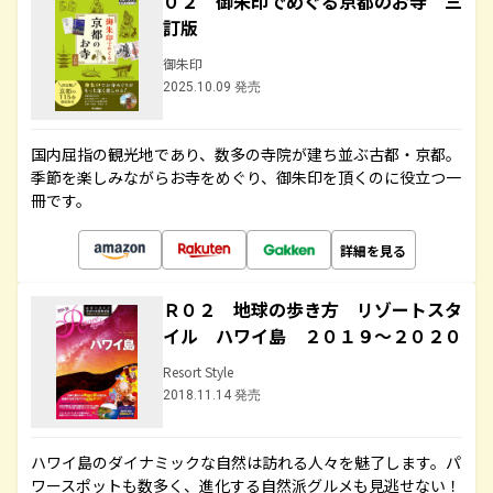
０２ 御朱印でめぐる京都のお寺 三
訂版
御朱印
2025.10.09 発売
国内屈指の観光地であり、数多の寺院が建ち並ぶ古都・京都。
季節を楽しみながらお寺をめぐり、御朱印を頂くのに役立つ一
冊です。
詳細を見る
Ｒ０２ 地球の歩き方 リゾートスタ
イル ハワイ島 ２０１９～２０２０
Resort Style
2018.11.14 発売
ハワイ島のダイナミックな自然は訪れる人々を魅了します。パ
ワースポットも数多く、進化する自然派グルメも見逃せない！