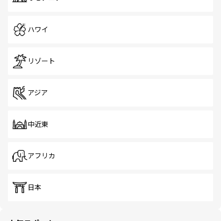
ハワイ
リゾート
アジア
中近東
アフリカ
日本