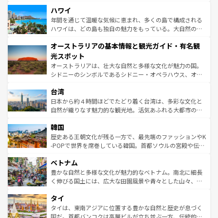
場所ごとに異なる風景と体験が待っている。ニューヨーク
着のスイス情報は
コンテンツ一覧
を参照してほしい。
ハワイ
のような巨大都市は、観光、ショッピング、エンターテイ
ンメントが詰まった刺激的なスポットだ。一方、アメリカ
年間を通じて温暖な気候に恵まれ、多くの島で構成される
西部には大自然が広がり、グランドキャニオンやイエロー
ハワイは、どの島も独自の魅力をもっている。大自然の神
ストーン国立公園といった絶景が堪能できる。さらに、南
秘を感じたいなら、火山が生み出した壮大な景観を誇るハ
オーストラリアの基本情報と観光ガイド・有名観
部のニューオーリンズでは、音楽と美食が融合した独特の
ワイ島は見逃せない。また、定番の観光地といえばオアフ
文化が魅力。旅行者はアメリカの各地域で異なる魅力を楽
島だが、静かな自然を求めるならマウイ島やカウアイ島が
光スポット
しみながら、その多様性と豊かな歴史を感じることができ
おすすめ。エメラルドグリーンに輝く海をはじめ、豊かな
オーストラリアは、壮大な自然と多様な文化が魅力の国。
るだろう。車でのロードトリップや列車の旅も、アメリカ
文化や歴史が息づいている。「アロハスピリット」と呼ば
シドニーのシンボルであるシドニー・オペラハウス、オー
ならではの贅沢な旅のスタイルだ。 なお、新着のアメリカ
れるおもてなしの心で訪れる人々を迎えてくれるハワイの
ストラリア東海岸北部に広がる大サンゴ礁地帯グレートバ
情報は
コンテンツ一覧
を参照してほしい。
人々、おいしいローカルフードやハワイアンミュージッ
台湾
リアリーフや大陸中央部にそびえるウルル（エアーズロッ
ク、伝統的なフラダンスなど、すべてがハワイの魅力を彩
ク）、タスマニアの美しい原生林やケアンズの熱帯雨林な
日本から約４時間ほどでたどり着く台湾は、多彩な文化と
っている。訪れるたびに新しい発見と感動が待っているハ
ど、見どころがたくさん。また、カフェやワイン、オージ
自然が織りなす魅力的な観光地。活気あふれる大都市の台
ワイを、存分に味わってほしい。 なお、新着のハワイ情報
ービーフなどの食文化も豊かで、美味しいものであふれて
北やノスタルジックな町並みが人気な九份（ジォウフェ
は
コンテンツ一覧
を参照してほしい。
韓国
いる。アクティビティも充実しており、サーフィンやダイ
ン）、静ひつな山岳地帯である台湾東部など、都市の喧騒
ビング、ハイキングなど、アウトドア好きにはたまらな
と山間の静けさが共存しており、訪れる人に新しい発見と
歴史ある王朝文化が残る一方で、最先端のファッションやK
い。オーストラリアの多彩な魅力を存分に味わいつくそ
驚きをもたらしてくれる。また、奥深い台湾の食文化も魅
-POPで世界を席巻している韓国。首都ソウルの宮殿や伝統
う。 なお、新着のオーストラリア情報は
コンテンツ一覧
を
力で、夜市などの屋台グルメから高級料理、ヘルシーで美
家屋が並ぶエリアでは韓国の歴史と文化に浸ることがで
参照してほしい。
ベトナム
容にもいいと評判のスイーツなど、バラエティ豊かな料理
き、地方に足を延ばせば四季折々の自然美を楽しむことが
が味わえる。 なお、新着の台湾情報は
コンテンツ一覧
を参
できる。そして、キムチや焼肉、絶品のストリートフード
豊かな自然と多様な文化が魅力的なベトナム。南北に細長
照してほしい。
まで、さまざまな韓国料理が待っている。夜には、韓国な
く伸びる国土には、広大な田園風景や青々とした山々、世
らではのナイトライフも堪能できる。あたたかいホスピタ
界遺産に登録された壮大な自然景観が点在し、都市部では
タイ
リティに包まれながら、韓国の多彩な魅力を心ゆくまで味
急速な発展と共に伝統が息づく。ハノイの古い町並みやホ
わってみてほしい。 なお、新着の韓国情報は
コンテンツ一
ーチミン市のフランス統治時代の建物も、独特の雰囲気を
タイは、東南アジアに位置する豊かな自然と歴史が息づく
覧
を参照してほしい。
醸し出している。また、バラエティの豊かさとおいしさで
国だ。首都バンコクは高層ビルが立ち並ぶ一方、伝統的な