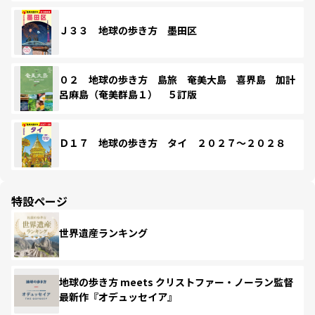
Ｊ３３ 地球の歩き方 墨田区
０２ 地球の歩き方 島旅 奄美大島 喜界島 加計
呂麻島（奄美群島１） ５訂版
Ｄ１７ 地球の歩き方 タイ ２０２７～２０２８
特設ページ
世界遺産ランキング
地球の歩き方 meets クリストファー・ノーラン監督
最新作『オデュッセイア』