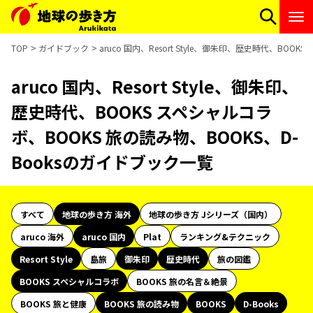
TOP
ガイドブック
aruco 国内、Resort Style、御朱印、歴史時代、BO
aruco 国内、Resort Style、御朱印、
歴史時代、BOOKS スペシャルコラ
ボ、BOOKS 旅の読み物、BOOKS、D-
Booksのガイドブック一覧
すべて
地球の歩き方 海外
地球の歩き方 Jシリーズ（国内）
aruco 海外
aruco 国内
Plat
ランキング&テクニック
Resort Style
島旅
御朱印
歴史時代
旅の図鑑
BOOKS スペシャルコラボ
BOOKS 旅の名言＆絶景
BOOKS 旅と健康
BOOKS 旅の読み物
BOOKS
D-Books