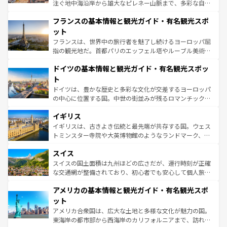
できる。朝目覚めてから夜眠るまで、すべての瞬間を楽し
注ぐ地中海沿岸から雄大なピレネー山脈まで、多彩な自然
ませてくれるイタリアで、忘れられない旅をしてみよう！
と文化が詰まったヨーロッパ屈指の旅行先だ。多様な地域
なお、新着のイタリア情報は
コンテンツ一覧
を参照してほ
フランスの基本情報と観光ガイド・有名観光スポ
文化が根付くこの国では、情熱的なフラメンコ、熱気あふ
しい。
れる闘牛、そして美味しいタパスが生活の一部となってい
ット
る。首都マドリードの洗練された雰囲気や、バルセロナの
フランスは、世界中の旅行者を魅了し続けるヨーロッパ屈
アートに溢れた街角から、地方では古代ローマ遺跡や中世
指の観光地だ。首都パリのエッフェル塔やルーブル美術館
の城塞都市、穏やかなビーチリゾートまで多彩な表情を見
といった象徴的なスポットから、田舎町の古風な美しさま
せる。地方によって風土や気候が異なるスペインはその個
ドイツの基本情報と観光ガイド・有名観光スポッ
で、幅広い魅力が詰まっている。華麗な宮殿、歴史的な大
性で訪れる人を魅了する。 なお、新着のスペイン情報は
コ
聖堂、美しいビーチ、そして豊かな自然が、訪れる者を心
ト
ンテンツ一覧
を参照してほしい。
から魅了する。また、フランスは美食の国としても知ら
ドイツは、豊かな歴史と多彩な文化が交差するヨーロッパ
れ、フランス料理はユネスコ無形文化遺産にも登録されて
の中心に位置する国。中世の街並みが残るロマンチック街
いる。シャンパンの発祥地であるランス、プロヴァンスの
道から、未来を先取りするようなモダンな都市まで多様な
香り高いラベンダー畑など、多彩な楽しみ方が可能だ。さ
イギリス
顔を持つこの国は、どこを歩いても飽きることがない。ベ
らに、パリ以外の地域にも魅力が溢れており、どの街角に
ルリンの文化的活気、バイエルン州のアルプスの絶景、そ
イギリスは、古きよき伝統と最先端が共存する国。ウェス
も豊かな歴史と文化が息づいている。パリ以外の個性あふ
してライン川沿いのワイン畑といった風景は必見。ビール
トミンスター寺院や大英博物館のようなランドマーク、歴
れる地方に足を運ぶとそれぞれで全く異なる文化を体験で
とソーセージを味わいながら地元の人と過ごす楽しい時間
史ある大学都市、美しい丘陵地帯や牧歌的な風景など、エ
きるだろう。 なお、新着のフランス情報は
コンテンツ一覧
スイス
は、お酒好きな人にはぜひ体験してほしい。 なお、新着の
リアごとに異なる魅力がある。また、優雅なアフタヌーン
を参照してほしい。
ドイツ情報は
コンテンツ一覧
を参照してほしい。
ティー、ビール好きにはたまらない英国パブ、サッカー観
スイスの国土面積は九州ほどの広さだが、運行時刻が正確
戦など、本場だからこそできる体験も豊富。イギリスを旅
な交通網が整備されており、初心者でも安心して個人旅行
して楽しみつくそう。 なお、新着のイギリス情報は
コンテ
を楽しめる。日本同様に時刻表どおりの旅が可能だ。中世
アメリカの基本情報と観光ガイド・有名観光スポ
ンツ一覧
を参照してほしい。
の建物がそのまま残る町や、スイスならではのユニークな
博物館もあり、アルプス観光だけでなく町歩きも満喫する
ット
ことができる。国民の所得が高いため物価も高いが、旅行
アメリカ合衆国は、広大な土地と多様な文化が魅力の国。
者向けの交通パス提供のサービスもあり、うまく活用すれ
東海岸の都市部から西海岸のカリフォルニアまで、訪れる
ば市内交通費無料で観光を楽しむこともできる。 なお、新