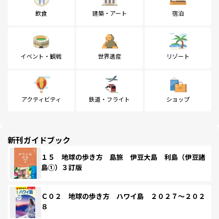
飲食
建築・アート
宿泊
イベント・観戦
世界遺産
リゾート
アクティビティ
鉄道・フライト
ショップ
新刊ガイドブック
１５ 地球の歩き方 島旅 伊豆大島 利島（伊豆諸
島①）３訂版
Ｃ０２ 地球の歩き方 ハワイ島 ２０２７～２０２
８