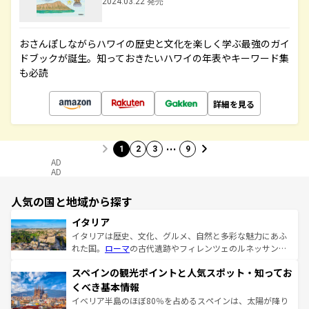
2024.03.22 発売
おさんぽしながらハワイの歴史と文化を楽しく学ぶ最強のガイ
ドブックが誕生。知っておきたいハワイの年表やキーワード集
も必読
詳細を見る
…
1
2
3
9
AD
AD
人気の国と地域から探す
イタリア
イタリアは歴史、文化、グルメ、自然と多彩な魅力にあふ
れた国。
ローマ
の古代遺跡やフィレンツェのルネッサンス
美術、ヴェネツィアの運河など、歴史あるスポットはもち
スペインの観光ポイントと人気スポット・知ってお
ろん、トスカーナの美しい田園風景やアマルフィ海岸の絶
景など、自然景観も見逃せない。観光の合間には、本場の
くべき基本情報
ピザやパスタなど、絶品のイタリア料理を堪能することも
イベリア半島のほぼ80％を占めるスペインは、太陽が降り