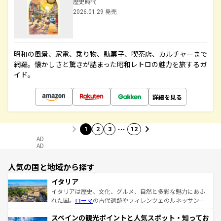
歴史時代
2026.01.29 発売
昭和の風景、家電、乗り物、駄菓子、喫茶店、カルチャーまで
網羅。懐かしさと驚きが詰まった昭和レトロの魅力を旅するガ
イド。
詳細を見る
…
1
2
3
12
AD
AD
人気の国と地域から探す
イタリア
イタリアは歴史、文化、グルメ、自然と多彩な魅力にあふ
れた国。
ローマ
の古代遺跡やフィレンツェのルネッサンス
美術、ヴェネツィアの運河など、歴史あるスポットはもち
スペインの観光ポイントと人気スポット・知ってお
ろん、トスカーナの美しい田園風景やアマルフィ海岸の絶