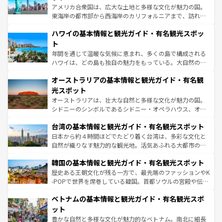
ことができる。国民の所得が高いため物価も高いが、旅行
アメリカ合衆国は、広大な土地と多様な文化が魅力の国。
者向けの交通パス提供のサービスもあり、うまく活用すれ
東海岸の都市部から西海岸のカリフォルニアまで、訪れる
ば市内交通費無料で観光を楽しむこともできる。 なお、新
場所ごとに異なる風景と体験が待っている。ニューヨーク
着のスイス情報は
コンテンツ一覧
を参照してほしい。
ハワイの基本情報と観光ガイド・有名観光スポッ
のような巨大都市は、観光、ショッピング、エンターテイ
ンメントが詰まった刺激的なスポットだ。一方、アメリカ
ト
西部には大自然が広がり、グランドキャニオンやイエロー
年間を通じて温暖な気候に恵まれ、多くの島で構成される
ストーン国立公園といった絶景が堪能できる。さらに、南
ハワイは、どの島も独自の魅力をもっている。大自然の神
部のニューオーリンズでは、音楽と美食が融合した独特の
秘を感じたいなら、火山が生み出した壮大な景観を誇るハ
文化が魅力。旅行者はアメリカの各地域で異なる魅力を楽
オーストラリアの基本情報と観光ガイド・有名観
ワイ島は見逃せない。また、定番の観光地といえばオアフ
しみながら、その多様性と豊かな歴史を感じることができ
島だが、静かな自然を求めるならマウイ島やカウアイ島が
光スポット
るだろう。車でのロードトリップや列車の旅も、アメリカ
おすすめ。エメラルドグリーンに輝く海をはじめ、豊かな
オーストラリアは、壮大な自然と多様な文化が魅力の国。
ならではの贅沢な旅のスタイルだ。 なお、新着のアメリカ
文化や歴史が息づいている。「アロハスピリット」と呼ば
シドニーのシンボルであるシドニー・オペラハウス、オー
情報は
コンテンツ一覧
を参照してほしい。
れるおもてなしの心で訪れる人々を迎えてくれるハワイの
ストラリア東海岸北部に広がる大サンゴ礁地帯グレートバ
人々、おいしいローカルフードやハワイアンミュージッ
台湾の基本情報と観光ガイド・有名観光スポット
リアリーフや大陸中央部にそびえるウルル（エアーズロッ
ク、伝統的なフラダンスなど、すべてがハワイの魅力を彩
ク）、タスマニアの美しい原生林やケアンズの熱帯雨林な
日本から約４時間ほどでたどり着く台湾は、多彩な文化と
っている。訪れるたびに新しい発見と感動が待っているハ
ど、見どころがたくさん。また、カフェやワイン、オージ
自然が織りなす魅力的な観光地。活気あふれる大都市の台
ワイを、存分に味わってほしい。 なお、新着のハワイ情報
ービーフなどの食文化も豊かで、美味しいものであふれて
北やノスタルジックな町並みが人気な九份（ジォウフェ
は
コンテンツ一覧
を参照してほしい。
韓国の基本情報と観光ガイド・有名観光スポット
いる。アクティビティも充実しており、サーフィンやダイ
ン）、静ひつな山岳地帯である台湾東部など、都市の喧騒
ビング、ハイキングなど、アウトドア好きにはたまらな
と山間の静けさが共存しており、訪れる人に新しい発見と
歴史ある王朝文化が残る一方で、最先端のファッションやK
い。オーストラリアの多彩な魅力を存分に味わいつくそ
驚きをもたらしてくれる。また、奥深い台湾の食文化も魅
-POPで世界を席巻している韓国。首都ソウルの宮殿や伝統
う。 なお、新着のオーストラリア情報は
コンテンツ一覧
を
力で、夜市などの屋台グルメから高級料理、ヘルシーで美
家屋が並ぶエリアでは韓国の歴史と文化に浸ることがで
参照してほしい。
ベトナムの基本情報と観光ガイド・有名観光スポ
容にもいいと評判のスイーツなど、バラエティ豊かな料理
き、地方に足を延ばせば四季折々の自然美を楽しむことが
が味わえる。 なお、新着の台湾情報は
コンテンツ一覧
を参
できる。そして、キムチや焼肉、絶品のストリートフード
ット
照してほしい。
まで、さまざまな韓国料理が待っている。夜には、韓国な
豊かな自然と多様な文化が魅力的なベトナム。南北に細長