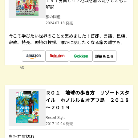
１９７ヵ国と４７地域を旅の雑学とともに
解説
旅の図鑑
2024.07.18 発売
今こそ学びたい世界のことを集めました！首都、言語、民族、
宗教、特長、現地の挨拶、誰かに話したくなる旅の雑学も。
詳細を見る
AD
Ｒ０１ 地球の歩き方 リゾートスタ
イル ホノルル＆オアフ島 ２０１８
～２０１９
Resort Style
2017.10.04 発売
当社在庫切れ