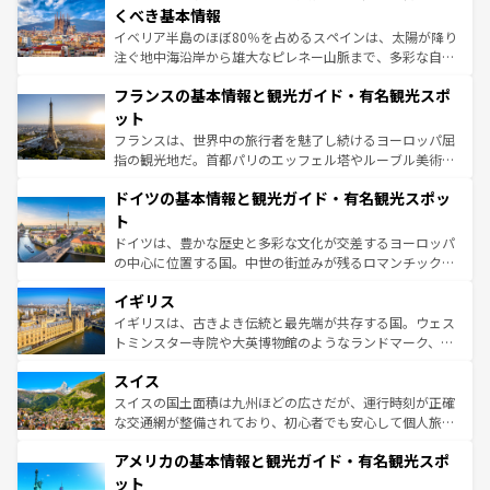
景など、自然景観も見逃せない。観光の合間には、本場の
くべき基本情報
ピザやパスタなど、絶品のイタリア料理を堪能することも
イベリア半島のほぼ80％を占めるスペインは、太陽が降り
できる。朝目覚めてから夜眠るまで、すべての瞬間を楽し
注ぐ地中海沿岸から雄大なピレネー山脈まで、多彩な自然
ませてくれるイタリアで、忘れられない旅をしてみよう！
と文化が詰まったヨーロッパ屈指の旅行先だ。多様な地域
なお、新着のイタリア情報は
コンテンツ一覧
を参照してほ
フランスの基本情報と観光ガイド・有名観光スポ
文化が根付くこの国では、情熱的なフラメンコ、熱気あふ
しい。
れる闘牛、そして美味しいタパスが生活の一部となってい
ット
る。首都マドリードの洗練された雰囲気や、バルセロナの
フランスは、世界中の旅行者を魅了し続けるヨーロッパ屈
アートに溢れた街角から、地方では古代ローマ遺跡や中世
指の観光地だ。首都パリのエッフェル塔やルーブル美術館
の城塞都市、穏やかなビーチリゾートまで多彩な表情を見
といった象徴的なスポットから、田舎町の古風な美しさま
せる。地方によって風土や気候が異なるスペインはその個
ドイツの基本情報と観光ガイド・有名観光スポッ
で、幅広い魅力が詰まっている。華麗な宮殿、歴史的な大
性で訪れる人を魅了する。 なお、新着のスペイン情報は
コ
聖堂、美しいビーチ、そして豊かな自然が、訪れる者を心
ト
ンテンツ一覧
を参照してほしい。
から魅了する。また、フランスは美食の国としても知ら
ドイツは、豊かな歴史と多彩な文化が交差するヨーロッパ
れ、フランス料理はユネスコ無形文化遺産にも登録されて
の中心に位置する国。中世の街並みが残るロマンチック街
いる。シャンパンの発祥地であるランス、プロヴァンスの
道から、未来を先取りするようなモダンな都市まで多様な
香り高いラベンダー畑など、多彩な楽しみ方が可能だ。さ
イギリス
顔を持つこの国は、どこを歩いても飽きることがない。ベ
らに、パリ以外の地域にも魅力が溢れており、どの街角に
ルリンの文化的活気、バイエルン州のアルプスの絶景、そ
イギリスは、古きよき伝統と最先端が共存する国。ウェス
も豊かな歴史と文化が息づいている。パリ以外の個性あふ
してライン川沿いのワイン畑といった風景は必見。ビール
トミンスター寺院や大英博物館のようなランドマーク、歴
れる地方に足を運ぶとそれぞれで全く異なる文化を体験で
とソーセージを味わいながら地元の人と過ごす楽しい時間
史ある大学都市、美しい丘陵地帯や牧歌的な風景など、エ
きるだろう。 なお、新着のフランス情報は
コンテンツ一覧
スイス
は、お酒好きな人にはぜひ体験してほしい。 なお、新着の
リアごとに異なる魅力がある。また、優雅なアフタヌーン
を参照してほしい。
ドイツ情報は
コンテンツ一覧
を参照してほしい。
ティー、ビール好きにはたまらない英国パブ、サッカー観
スイスの国土面積は九州ほどの広さだが、運行時刻が正確
戦など、本場だからこそできる体験も豊富。イギリスを旅
な交通網が整備されており、初心者でも安心して個人旅行
して楽しみつくそう。 なお、新着のイギリス情報は
コンテ
を楽しめる。日本同様に時刻表どおりの旅が可能だ。中世
アメリカの基本情報と観光ガイド・有名観光スポ
ンツ一覧
を参照してほしい。
の建物がそのまま残る町や、スイスならではのユニークな
博物館もあり、アルプス観光だけでなく町歩きも満喫する
ット