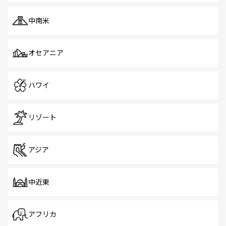
中南米
オセアニア
ハワイ
リゾート
アジア
中近東
アフリカ