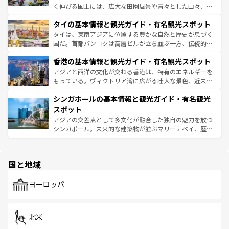
らではのナイトライフも堪能できる。あたたかいホスピタ
く伸びる国土には、広大な田園風景や青々とした山々、世
リティに包まれながら、韓国の多彩な魅力を心ゆくまで味
界遺産に登録された壮大な自然景観が点在し、都市部では
わってみてほしい。 なお、新着の韓国情報は
コンテンツ一
タイの基本情報と観光ガイド・有名観光スポット
急速な発展と共に伝統が息づく。ハノイの古い町並みやホ
覧
を参照してほしい。
ーチミン市のフランス統治時代の建物も、独特の雰囲気を
タイは、東南アジアに位置する豊かな自然と歴史が息づく
醸し出している。また、バラエティの豊かさとおいしさで
国だ。首都バンコクは高層ビルが立ち並ぶ一方、伝統的な
世界中の食通を魅了してやまないベトナム料理も魅力のひ
寺院や市場がいたるところに点在し、古きよき文化と現代
香港の基本情報と観光ガイド・有名観光スポット
とつ。フォーやバインミー、ベトナムコーヒーなどは、ぜ
の活気が交差している。北部ではチェンマイなどの山岳地
ひ現地で味わいたい。どの地域を訪れてもあたたかい人々
帯で自然と触れ合い、南部ではプーケットやクラビの美し
アジアと西洋の文化が交わる香港は、特有のエネルギーを
が旅行者を迎えてくれるので、きっと忘れられない旅にな
いビーチでリゾート気分を楽しむことができる。タイ料理
もっている。ヴィクトリア湾に広がる壮大な景色、近未来
るはずだ。 なお、新着のベトナム情報は
コンテンツ一覧
を
は世界的に有名で、屋台から高級レストランまで味覚を刺
的なアートスポット、そして歴史と現代が融合した町並
参照してほしい。
シンガポールの基本情報と観光ガイド・有名観光
激する。気候は一年中温暖で、どの季節にも異なる楽しみ
み、どこを訪れても感動するはず。観光スポットが密集し
が待っている。親しみやすいタイの人々、仏教を中心とし
ており、効率よく見どころを回れるのも魅力。息をのむよ
スポット
た文化、そして多様な観光資源が、訪れる旅人を魅了し続
うな絶景から文化的な体験まで、香港を存分に楽しみ尽く
アジアの交差点として多文化が融合した独自の魅力を放つ
ける。 なお、新着のタイ情報は
コンテンツ一覧
を参照して
そう。 なお、新着の香港情報は
コンテンツ一覧
を参照して
シンガポール。未来的な建築物が並ぶマリーナベイ、歴史
ほしい。
ほしい。
と伝統を感じられるエスニックタウン、多数の緑豊かな公
園や自然保護区など、自然が調和した近代的な景観と文化
の多様性あふれるカラフルな町は、どこを歩いても新しい
国と地域
発見がある。さらに、治安のよさや充実した公共交通機関
も、旅行者にとっては魅力的なポイント。グルメも豊富
で、ホーカーズは地元の風情を楽しめる外せないスポット
ヨーロッパ
だ。訪れる人を飽きさせないシンガポールで、多様な魅力
を体感しよう。 なお、新着のシンガポール情報は
コンテン
ツ一覧
を参照してほしい。
北米