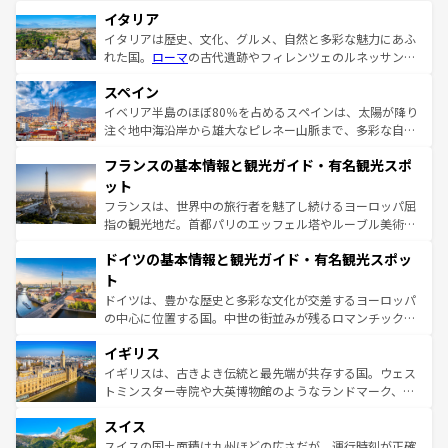
イタリア
イタリアは歴史、文化、グルメ、自然と多彩な魅力にあふ
れた国。
ローマ
の古代遺跡やフィレンツェのルネッサンス
美術、ヴェネツィアの運河など、歴史あるスポットはもち
スペイン
ろん、トスカーナの美しい田園風景やアマルフィ海岸の絶
景など、自然景観も見逃せない。観光の合間には、本場の
イベリア半島のほぼ80％を占めるスペインは、太陽が降り
ピザやパスタなど、絶品のイタリア料理を堪能することも
注ぐ地中海沿岸から雄大なピレネー山脈まで、多彩な自然
できる。朝目覚めてから夜眠るまで、すべての瞬間を楽し
と文化が詰まったヨーロッパ屈指の旅行先だ。多様な地域
フランスの基本情報と観光ガイド・有名観光スポ
ませてくれるイタリアで、忘れられない旅をしてみよう！
文化が根付くこの国では、情熱的なフラメンコ、熱気あふ
なお、新着のイタリア情報は
コンテンツ一覧
を参照してほ
れる闘牛、そして美味しいタパスが生活の一部となってい
ット
しい。
る。首都マドリードの洗練された雰囲気や、バルセロナの
フランスは、世界中の旅行者を魅了し続けるヨーロッパ屈
アートに溢れた街角から、地方では古代ローマ遺跡や中世
指の観光地だ。首都パリのエッフェル塔やルーブル美術館
の城塞都市、穏やかなビーチリゾートまで多彩な表情を見
といった象徴的なスポットから、田舎町の古風な美しさま
せる。地方によって風土や気候が異なるスペインはその個
ドイツの基本情報と観光ガイド・有名観光スポッ
で、幅広い魅力が詰まっている。華麗な宮殿、歴史的な大
性で訪れる人を魅了する。 なお、新着のスペイン情報は
コ
聖堂、美しいビーチ、そして豊かな自然が、訪れる者を心
ト
ンテンツ一覧
を参照してほしい。
から魅了する。また、フランスは美食の国としても知ら
ドイツは、豊かな歴史と多彩な文化が交差するヨーロッパ
れ、フランス料理はユネスコ無形文化遺産にも登録されて
の中心に位置する国。中世の街並みが残るロマンチック街
いる。シャンパンの発祥地であるランス、プロヴァンスの
道から、未来を先取りするようなモダンな都市まで多様な
香り高いラベンダー畑など、多彩な楽しみ方が可能だ。さ
イギリス
顔を持つこの国は、どこを歩いても飽きることがない。ベ
らに、パリ以外の地域にも魅力が溢れており、どの街角に
ルリンの文化的活気、バイエルン州のアルプスの絶景、そ
イギリスは、古きよき伝統と最先端が共存する国。ウェス
も豊かな歴史と文化が息づいている。パリ以外の個性あふ
してライン川沿いのワイン畑といった風景は必見。ビール
トミンスター寺院や大英博物館のようなランドマーク、歴
れる地方に足を運ぶとそれぞれで全く異なる文化を体験で
とソーセージを味わいながら地元の人と過ごす楽しい時間
史ある大学都市、美しい丘陵地帯や牧歌的な風景など、エ
きるだろう。 なお、新着のフランス情報は
コンテンツ一覧
スイス
は、お酒好きな人にはぜひ体験してほしい。 なお、新着の
リアごとに異なる魅力がある。また、優雅なアフタヌーン
を参照してほしい。
ドイツ情報は
コンテンツ一覧
を参照してほしい。
ティー、ビール好きにはたまらない英国パブ、サッカー観
スイスの国土面積は九州ほどの広さだが、運行時刻が正確