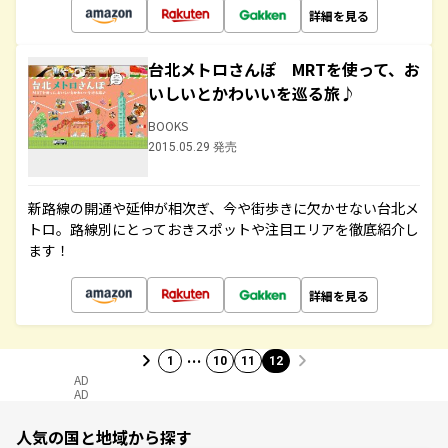
詳細を見る
台北メトロさんぽ MRTを使って、お
いしいとかわいいを巡る旅♪
BOOKS
2015.05.29 発売
新路線の開通や延伸が相次ぎ、今や街歩きに欠かせない台北メ
トロ。路線別にとっておきスポットや注目エリアを徹底紹介し
ます！
詳細を見る
…
1
10
11
12
AD
AD
人気の国と地域から探す