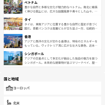
参照してほしい。
ベトナム
容にもいいと評判のスイーツなど、バラエティ豊かな料理
き、地方に足を延ばせば四季折々の自然美を楽しむことが
が味わえる。 なお、新着の台湾情報は
コンテンツ一覧
を参
できる。そして、キムチや焼肉、絶品のストリートフード
豊かな自然と多様な文化が魅力的なベトナム。南北に細長
照してほしい。
まで、さまざまな韓国料理が待っている。夜には、韓国な
く伸びる国土には、広大な田園風景や青々とした山々、世
らではのナイトライフも堪能できる。あたたかいホスピタ
界遺産に登録された壮大な自然景観が点在し、都市部では
タイ
リティに包まれながら、韓国の多彩な魅力を心ゆくまで味
急速な発展と共に伝統が息づく。ハノイの古い町並みやホ
わってみてほしい。 なお、新着の韓国情報は
コンテンツ一
ーチミン市のフランス統治時代の建物も、独特の雰囲気を
タイは、東南アジアに位置する豊かな自然と歴史が息づく
覧
を参照してほしい。
醸し出している。また、バラエティの豊かさとおいしさで
国だ。首都バンコクは高層ビルが立ち並ぶ一方、伝統的な
世界中の食通を魅了してやまないベトナム料理も魅力のひ
寺院や市場がいたるところに点在し、古きよき文化と現代
香港
とつ。フォーやバインミー、ベトナムコーヒーなどは、ぜ
の活気が交差している。北部ではチェンマイなどの山岳地
ひ現地で味わいたい。どの地域を訪れてもあたたかい人々
帯で自然と触れ合い、南部ではプーケットやクラビの美し
アジアと西洋の文化が交わる香港は、特有のエネルギーを
が旅行者を迎えてくれるので、きっと忘れられない旅にな
いビーチでリゾート気分を楽しむことができる。タイ料理
もっている。ヴィクトリア湾に広がる壮大な景色、近未来
るはずだ。 なお、新着のベトナム情報は
コンテンツ一覧
を
は世界的に有名で、屋台から高級レストランまで味覚を刺
的なアートスポット、そして歴史と現代が融合した町並
参照してほしい。
シンガポール
激する。気候は一年中温暖で、どの季節にも異なる楽しみ
み、どこを訪れても感動するはず。観光スポットが密集し
が待っている。親しみやすいタイの人々、仏教を中心とし
ており、効率よく見どころを回れるのも魅力。息をのむよ
アジアの交差点として多文化が融合した独自の魅力を放つ
た文化、そして多様な観光資源が、訪れる旅人を魅了し続
うな絶景から文化的な体験まで、香港を存分に楽しみ尽く
シンガポール。未来的な建築物が並ぶマリーナベイ、歴史
ける。 なお、新着のタイ情報は
コンテンツ一覧
を参照して
そう。 なお、新着の香港情報は
コンテンツ一覧
を参照して
と伝統を感じられるエスニックタウン、多数の緑豊かな公
ほしい。
ほしい。
園や自然保護区など、自然が調和した近代的な景観と文化
の多様性あふれるカラフルな町は、どこを歩いても新しい
国と地域
発見がある。さらに、治安のよさや充実した公共交通機関
も、旅行者にとっては魅力的なポイント。グルメも豊富
で、ホーカーズは地元の風情を楽しめる外せないスポット
ヨーロッパ
だ。訪れる人を飽きさせないシンガポールで、多様な魅力
を体感しよう。 なお、新着のシンガポール情報は
コンテン
ツ一覧
を参照してほしい。
北米