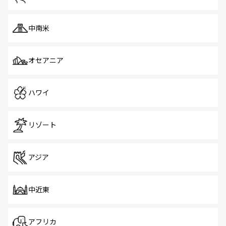
中南米
オセアニア
ハワイ
リゾート
アジア
中近東
アフリカ