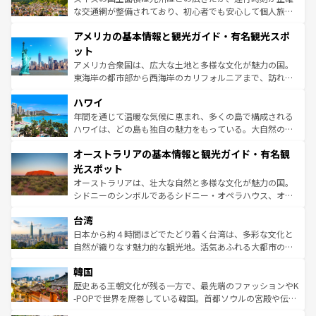
戦など、本場だからこそできる体験も豊富。イギリスを旅
な交通網が整備されており、初心者でも安心して個人旅行
して楽しみつくそう。 なお、新着のイギリス情報は
コンテ
を楽しめる。日本同様に時刻表どおりの旅が可能だ。中世
アメリカの基本情報と観光ガイド・有名観光スポ
ンツ一覧
を参照してほしい。
の建物がそのまま残る町や、スイスならではのユニークな
博物館もあり、アルプス観光だけでなく町歩きも満喫する
ット
ことができる。国民の所得が高いため物価も高いが、旅行
アメリカ合衆国は、広大な土地と多様な文化が魅力の国。
者向けの交通パス提供のサービスもあり、うまく活用すれ
東海岸の都市部から西海岸のカリフォルニアまで、訪れる
ば市内交通費無料で観光を楽しむこともできる。 なお、新
場所ごとに異なる風景と体験が待っている。ニューヨーク
着のスイス情報は
コンテンツ一覧
を参照してほしい。
ハワイ
のような巨大都市は、観光、ショッピング、エンターテイ
ンメントが詰まった刺激的なスポットだ。一方、アメリカ
年間を通じて温暖な気候に恵まれ、多くの島で構成される
西部には大自然が広がり、グランドキャニオンやイエロー
ハワイは、どの島も独自の魅力をもっている。大自然の神
ストーン国立公園といった絶景が堪能できる。さらに、南
秘を感じたいなら、火山が生み出した壮大な景観を誇るハ
オーストラリアの基本情報と観光ガイド・有名観
部のニューオーリンズでは、音楽と美食が融合した独特の
ワイ島は見逃せない。また、定番の観光地といえばオアフ
文化が魅力。旅行者はアメリカの各地域で異なる魅力を楽
島だが、静かな自然を求めるならマウイ島やカウアイ島が
光スポット
しみながら、その多様性と豊かな歴史を感じることができ
おすすめ。エメラルドグリーンに輝く海をはじめ、豊かな
オーストラリアは、壮大な自然と多様な文化が魅力の国。
るだろう。車でのロードトリップや列車の旅も、アメリカ
文化や歴史が息づいている。「アロハスピリット」と呼ば
シドニーのシンボルであるシドニー・オペラハウス、オー
ならではの贅沢な旅のスタイルだ。 なお、新着のアメリカ
れるおもてなしの心で訪れる人々を迎えてくれるハワイの
ストラリア東海岸北部に広がる大サンゴ礁地帯グレートバ
情報は
コンテンツ一覧
を参照してほしい。
人々、おいしいローカルフードやハワイアンミュージッ
台湾
リアリーフや大陸中央部にそびえるウルル（エアーズロッ
ク、伝統的なフラダンスなど、すべてがハワイの魅力を彩
ク）、タスマニアの美しい原生林やケアンズの熱帯雨林な
日本から約４時間ほどでたどり着く台湾は、多彩な文化と
っている。訪れるたびに新しい発見と感動が待っているハ
ど、見どころがたくさん。また、カフェやワイン、オージ
自然が織りなす魅力的な観光地。活気あふれる大都市の台
ワイを、存分に味わってほしい。 なお、新着のハワイ情報
ービーフなどの食文化も豊かで、美味しいものであふれて
北やノスタルジックな町並みが人気な九份（ジォウフェ
は
コンテンツ一覧
を参照してほしい。
韓国
いる。アクティビティも充実しており、サーフィンやダイ
ン）、静ひつな山岳地帯である台湾東部など、都市の喧騒
ビング、ハイキングなど、アウトドア好きにはたまらな
と山間の静けさが共存しており、訪れる人に新しい発見と
歴史ある王朝文化が残る一方で、最先端のファッションやK
い。オーストラリアの多彩な魅力を存分に味わいつくそ
驚きをもたらしてくれる。また、奥深い台湾の食文化も魅
-POPで世界を席巻している韓国。首都ソウルの宮殿や伝統
う。 なお、新着のオーストラリア情報は
コンテンツ一覧
を
力で、夜市などの屋台グルメから高級料理、ヘルシーで美
家屋が並ぶエリアでは韓国の歴史と文化に浸ることがで