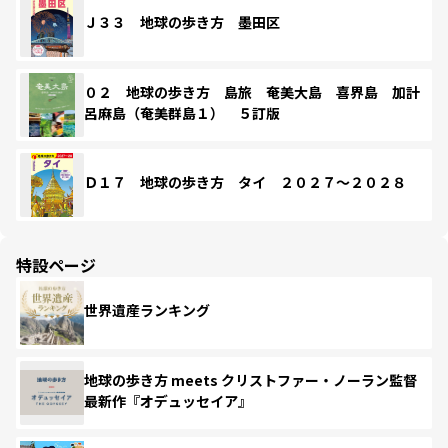
Ｊ３３ 地球の歩き方 墨田区
０２ 地球の歩き方 島旅 奄美大島 喜界島 加計
呂麻島（奄美群島１） ５訂版
Ｄ１７ 地球の歩き方 タイ ２０２７～２０２８
特設ページ
世界遺産ランキング
地球の歩き方 meets クリストファー・ノーラン監督
最新作『オデュッセイア』