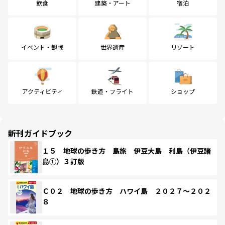
飲食
建築・アート
宿泊
イベント・観戦
世界遺産
リゾート
アクティビティ
鉄道・フライト
ショップ
新刊ガイドブック
１５ 地球の歩き方 島旅 伊豆大島 利島（伊豆諸
島①）３訂版
Ｃ０２ 地球の歩き方 ハワイ島 ２０２７～２０２
８