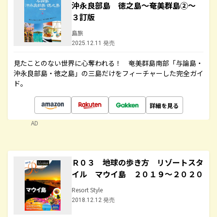
沖永良部島 徳之島～奄美群島②～
３訂版
島旅
2025.12.11 発売
見たことのない世界に心奪われる！ 奄美群島南部「与論島・
沖永良部島・徳之島」の三島だけをフィーチャーした完全ガイ
ド。
詳細を見る
AD
Ｒ０３ 地球の歩き方 リゾートスタ
イル マウイ島 ２０１９～２０２０
Resort Style
2018.12.12 発売