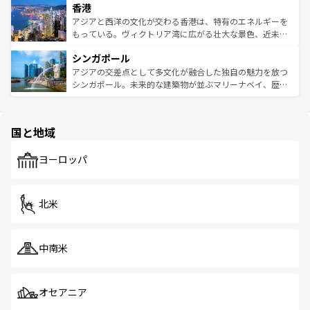
香港
とつ。フォーやバインミー、ベトナムコーヒーなどは、ぜ
の活気が交差している。北部ではチェンマイなどの山岳地
ひ現地で味わいたい。どの地域を訪れてもあたたかい人々
帯で自然と触れ合い、南部ではプーケットやクラビの美し
アジアと西洋の文化が交わる香港は、特有のエネルギーを
が旅行者を迎えてくれるので、きっと忘れられない旅にな
いビーチでリゾート気分を楽しむことができる。タイ料理
もっている。ヴィクトリア湾に広がる壮大な景色、近未来
るはずだ。 なお、新着のベトナム情報は
コンテンツ一覧
を
は世界的に有名で、屋台から高級レストランまで味覚を刺
的なアートスポット、そして歴史と現代が融合した町並
参照してほしい。
シンガポール
激する。気候は一年中温暖で、どの季節にも異なる楽しみ
み、どこを訪れても感動するはず。観光スポットが密集し
が待っている。親しみやすいタイの人々、仏教を中心とし
ており、効率よく見どころを回れるのも魅力。息をのむよ
アジアの交差点として多文化が融合した独自の魅力を放つ
た文化、そして多様な観光資源が、訪れる旅人を魅了し続
うな絶景から文化的な体験まで、香港を存分に楽しみ尽く
シンガポール。未来的な建築物が並ぶマリーナベイ、歴史
ける。 なお、新着のタイ情報は
コンテンツ一覧
を参照して
そう。 なお、新着の香港情報は
コンテンツ一覧
を参照して
と伝統を感じられるエスニックタウン、多数の緑豊かな公
ほしい。
ほしい。
園や自然保護区など、自然が調和した近代的な景観と文化
の多様性あふれるカラフルな町は、どこを歩いても新しい
国と地域
発見がある。さらに、治安のよさや充実した公共交通機関
も、旅行者にとっては魅力的なポイント。グルメも豊富
で、ホーカーズは地元の風情を楽しめる外せないスポット
ヨーロッパ
だ。訪れる人を飽きさせないシンガポールで、多様な魅力
を体感しよう。 なお、新着のシンガポール情報は
コンテン
ツ一覧
を参照してほしい。
北米
中南米
オセアニア