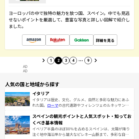
ヨーロッパの中で独特の魅力を放つ国、スペイン。中でも見逃
せないポイントを厳選して、豊富な写真と詳しい図解で紹介し
ました。
詳細を見る
…
1
2
3
4
9
AD
AD
人気の国と地域から探す
イタリア
イタリアは歴史、文化、グルメ、自然と多彩な魅力にあふ
れた国。
ローマ
の古代遺跡やフィレンツェのルネッサンス
美術、ヴェネツィアの運河など、歴史あるスポットはもち
スペインの観光ポイントと人気スポット・知ってお
ろん、トスカーナの美しい田園風景やアマルフィ海岸の絶
景など、自然景観も見逃せない。観光の合間には、本場の
くべき基本情報
ピザやパスタなど、絶品のイタリア料理を堪能することも
イベリア半島のほぼ80％を占めるスペインは、太陽が降り
できる。朝目覚めてから夜眠るまで、すべての瞬間を楽し
注ぐ地中海沿岸から雄大なピレネー山脈まで、多彩な自然
ませてくれるイタリアで、忘れられない旅をしてみよう！