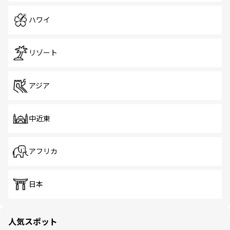
ハワイ
リゾート
アジア
中近東
アフリカ
日本
人気スポット