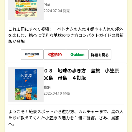
Plat
2024.07.04 発売
これ１冊にすべて凝縮！ ベトナムの人気４都市＋人気の郊外
を楽しむ、携帯に便利な地球の歩き方コンパクトガイドの最新
版が登場
詳細を見る
０８ 地球の歩き方 島旅 小笠原
父島 母島 ４訂版
島旅
2025.04.10 発売
ようこそ！絶景スポットから遊び方、カルチャーまで、島の人
たちが教えてくれた小笠原の魅力を１冊に凝縮。さあ、島旅
へ。