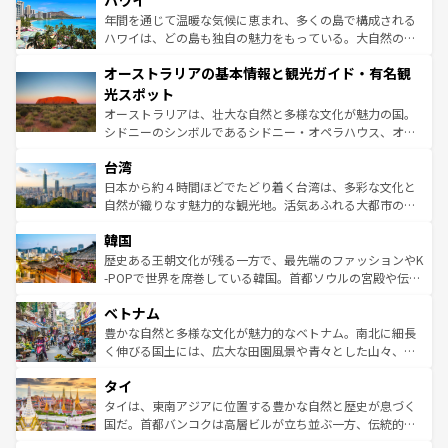
ハワイ
のような巨大都市は、観光、ショッピング、エンターテイ
ンメントが詰まった刺激的なスポットだ。一方、アメリカ
年間を通じて温暖な気候に恵まれ、多くの島で構成される
西部には大自然が広がり、グランドキャニオンやイエロー
ハワイは、どの島も独自の魅力をもっている。大自然の神
ストーン国立公園といった絶景が堪能できる。さらに、南
秘を感じたいなら、火山が生み出した壮大な景観を誇るハ
オーストラリアの基本情報と観光ガイド・有名観
部のニューオーリンズでは、音楽と美食が融合した独特の
ワイ島は見逃せない。また、定番の観光地といえばオアフ
文化が魅力。旅行者はアメリカの各地域で異なる魅力を楽
島だが、静かな自然を求めるならマウイ島やカウアイ島が
光スポット
しみながら、その多様性と豊かな歴史を感じることができ
おすすめ。エメラルドグリーンに輝く海をはじめ、豊かな
オーストラリアは、壮大な自然と多様な文化が魅力の国。
るだろう。車でのロードトリップや列車の旅も、アメリカ
文化や歴史が息づいている。「アロハスピリット」と呼ば
シドニーのシンボルであるシドニー・オペラハウス、オー
ならではの贅沢な旅のスタイルだ。 なお、新着のアメリカ
れるおもてなしの心で訪れる人々を迎えてくれるハワイの
ストラリア東海岸北部に広がる大サンゴ礁地帯グレートバ
情報は
コンテンツ一覧
を参照してほしい。
人々、おいしいローカルフードやハワイアンミュージッ
台湾
リアリーフや大陸中央部にそびえるウルル（エアーズロッ
ク、伝統的なフラダンスなど、すべてがハワイの魅力を彩
ク）、タスマニアの美しい原生林やケアンズの熱帯雨林な
日本から約４時間ほどでたどり着く台湾は、多彩な文化と
っている。訪れるたびに新しい発見と感動が待っているハ
ど、見どころがたくさん。また、カフェやワイン、オージ
自然が織りなす魅力的な観光地。活気あふれる大都市の台
ワイを、存分に味わってほしい。 なお、新着のハワイ情報
ービーフなどの食文化も豊かで、美味しいものであふれて
北やノスタルジックな町並みが人気な九份（ジォウフェ
は
コンテンツ一覧
を参照してほしい。
韓国
いる。アクティビティも充実しており、サーフィンやダイ
ン）、静ひつな山岳地帯である台湾東部など、都市の喧騒
ビング、ハイキングなど、アウトドア好きにはたまらな
と山間の静けさが共存しており、訪れる人に新しい発見と
歴史ある王朝文化が残る一方で、最先端のファッションやK
い。オーストラリアの多彩な魅力を存分に味わいつくそ
驚きをもたらしてくれる。また、奥深い台湾の食文化も魅
-POPで世界を席巻している韓国。首都ソウルの宮殿や伝統
う。 なお、新着のオーストラリア情報は
コンテンツ一覧
を
力で、夜市などの屋台グルメから高級料理、ヘルシーで美
家屋が並ぶエリアでは韓国の歴史と文化に浸ることがで
参照してほしい。
ベトナム
容にもいいと評判のスイーツなど、バラエティ豊かな料理
き、地方に足を延ばせば四季折々の自然美を楽しむことが
が味わえる。 なお、新着の台湾情報は
コンテンツ一覧
を参
できる。そして、キムチや焼肉、絶品のストリートフード
豊かな自然と多様な文化が魅力的なベトナム。南北に細長
照してほしい。
まで、さまざまな韓国料理が待っている。夜には、韓国な
く伸びる国土には、広大な田園風景や青々とした山々、世
らではのナイトライフも堪能できる。あたたかいホスピタ
界遺産に登録された壮大な自然景観が点在し、都市部では
タイ
リティに包まれながら、韓国の多彩な魅力を心ゆくまで味
急速な発展と共に伝統が息づく。ハノイの古い町並みやホ
わってみてほしい。 なお、新着の韓国情報は
コンテンツ一
ーチミン市のフランス統治時代の建物も、独特の雰囲気を
タイは、東南アジアに位置する豊かな自然と歴史が息づく
覧
を参照してほしい。
醸し出している。また、バラエティの豊かさとおいしさで
国だ。首都バンコクは高層ビルが立ち並ぶ一方、伝統的な
世界中の食通を魅了してやまないベトナム料理も魅力のひ
寺院や市場がいたるところに点在し、古きよき文化と現代