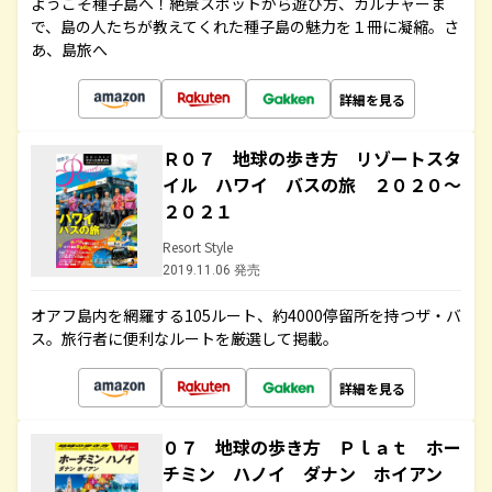
ようこそ種子島へ！絶景スポットから遊び方、カルチャーま
で、島の人たちが教えてくれた種子島の魅力を１冊に凝縮。さ
あ、島旅へ
詳細を見る
Ｒ０７ 地球の歩き方 リゾートスタ
イル ハワイ バスの旅 ２０２０～
２０２１
Resort Style
2019.11.06 発売
オアフ島内を網羅する105ルート、約4000停留所を持つザ・バ
ス。旅行者に便利なルートを厳選して掲載。
詳細を見る
０７ 地球の歩き方 Ｐｌａｔ ホー
チミン ハノイ ダナン ホイアン