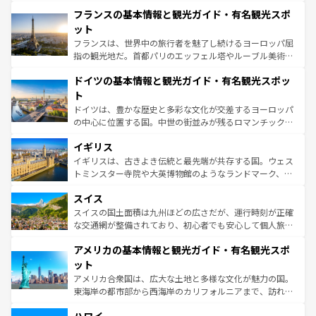
と文化が詰まったヨーロッパ屈指の旅行先だ。多様な地域
なお、新着のイタリア情報は
コンテンツ一覧
を参照してほ
フランスの基本情報と観光ガイド・有名観光スポ
文化が根付くこの国では、情熱的なフラメンコ、熱気あふ
しい。
れる闘牛、そして美味しいタパスが生活の一部となってい
ット
る。首都マドリードの洗練された雰囲気や、バルセロナの
フランスは、世界中の旅行者を魅了し続けるヨーロッパ屈
アートに溢れた街角から、地方では古代ローマ遺跡や中世
指の観光地だ。首都パリのエッフェル塔やルーブル美術館
の城塞都市、穏やかなビーチリゾートまで多彩な表情を見
といった象徴的なスポットから、田舎町の古風な美しさま
せる。地方によって風土や気候が異なるスペインはその個
ドイツの基本情報と観光ガイド・有名観光スポッ
で、幅広い魅力が詰まっている。華麗な宮殿、歴史的な大
性で訪れる人を魅了する。 なお、新着のスペイン情報は
コ
聖堂、美しいビーチ、そして豊かな自然が、訪れる者を心
ト
ンテンツ一覧
を参照してほしい。
から魅了する。また、フランスは美食の国としても知ら
ドイツは、豊かな歴史と多彩な文化が交差するヨーロッパ
れ、フランス料理はユネスコ無形文化遺産にも登録されて
の中心に位置する国。中世の街並みが残るロマンチック街
いる。シャンパンの発祥地であるランス、プロヴァンスの
道から、未来を先取りするようなモダンな都市まで多様な
香り高いラベンダー畑など、多彩な楽しみ方が可能だ。さ
イギリス
顔を持つこの国は、どこを歩いても飽きることがない。ベ
らに、パリ以外の地域にも魅力が溢れており、どの街角に
ルリンの文化的活気、バイエルン州のアルプスの絶景、そ
イギリスは、古きよき伝統と最先端が共存する国。ウェス
も豊かな歴史と文化が息づいている。パリ以外の個性あふ
してライン川沿いのワイン畑といった風景は必見。ビール
トミンスター寺院や大英博物館のようなランドマーク、歴
れる地方に足を運ぶとそれぞれで全く異なる文化を体験で
とソーセージを味わいながら地元の人と過ごす楽しい時間
史ある大学都市、美しい丘陵地帯や牧歌的な風景など、エ
きるだろう。 なお、新着のフランス情報は
コンテンツ一覧
スイス
は、お酒好きな人にはぜひ体験してほしい。 なお、新着の
リアごとに異なる魅力がある。また、優雅なアフタヌーン
を参照してほしい。
ドイツ情報は
コンテンツ一覧
を参照してほしい。
ティー、ビール好きにはたまらない英国パブ、サッカー観
スイスの国土面積は九州ほどの広さだが、運行時刻が正確
戦など、本場だからこそできる体験も豊富。イギリスを旅
な交通網が整備されており、初心者でも安心して個人旅行
して楽しみつくそう。 なお、新着のイギリス情報は
コンテ
を楽しめる。日本同様に時刻表どおりの旅が可能だ。中世
アメリカの基本情報と観光ガイド・有名観光スポ
ンツ一覧
を参照してほしい。
の建物がそのまま残る町や、スイスならではのユニークな
博物館もあり、アルプス観光だけでなく町歩きも満喫する
ット
ことができる。国民の所得が高いため物価も高いが、旅行
アメリカ合衆国は、広大な土地と多様な文化が魅力の国。
者向けの交通パス提供のサービスもあり、うまく活用すれ
東海岸の都市部から西海岸のカリフォルニアまで、訪れる
ば市内交通費無料で観光を楽しむこともできる。 なお、新
場所ごとに異なる風景と体験が待っている。ニューヨーク
着のスイス情報は
コンテンツ一覧
を参照してほしい。