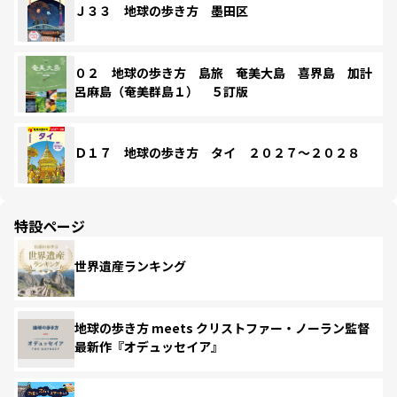
Ｊ３３ 地球の歩き方 墨田区
０２ 地球の歩き方 島旅 奄美大島 喜界島 加計
呂麻島（奄美群島１） ５訂版
Ｄ１７ 地球の歩き方 タイ ２０２７～２０２８
特設ページ
世界遺産ランキング
地球の歩き方 meets クリストファー・ノーラン監督
最新作『オデュッセイア』