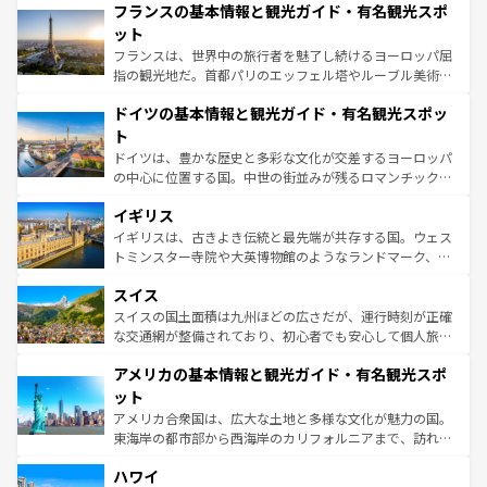
なお、新着のイタリア情報は
コンテンツ一覧
を参照してほ
フランスの基本情報と観光ガイド・有名観光スポ
文化が根付くこの国では、情熱的なフラメンコ、熱気あふ
しい。
れる闘牛、そして美味しいタパスが生活の一部となってい
ット
る。首都マドリードの洗練された雰囲気や、バルセロナの
フランスは、世界中の旅行者を魅了し続けるヨーロッパ屈
アートに溢れた街角から、地方では古代ローマ遺跡や中世
指の観光地だ。首都パリのエッフェル塔やルーブル美術館
の城塞都市、穏やかなビーチリゾートまで多彩な表情を見
といった象徴的なスポットから、田舎町の古風な美しさま
せる。地方によって風土や気候が異なるスペインはその個
ドイツの基本情報と観光ガイド・有名観光スポッ
で、幅広い魅力が詰まっている。華麗な宮殿、歴史的な大
性で訪れる人を魅了する。 なお、新着のスペイン情報は
コ
聖堂、美しいビーチ、そして豊かな自然が、訪れる者を心
ト
ンテンツ一覧
を参照してほしい。
から魅了する。また、フランスは美食の国としても知ら
ドイツは、豊かな歴史と多彩な文化が交差するヨーロッパ
れ、フランス料理はユネスコ無形文化遺産にも登録されて
の中心に位置する国。中世の街並みが残るロマンチック街
いる。シャンパンの発祥地であるランス、プロヴァンスの
道から、未来を先取りするようなモダンな都市まで多様な
香り高いラベンダー畑など、多彩な楽しみ方が可能だ。さ
イギリス
顔を持つこの国は、どこを歩いても飽きることがない。ベ
らに、パリ以外の地域にも魅力が溢れており、どの街角に
ルリンの文化的活気、バイエルン州のアルプスの絶景、そ
イギリスは、古きよき伝統と最先端が共存する国。ウェス
も豊かな歴史と文化が息づいている。パリ以外の個性あふ
してライン川沿いのワイン畑といった風景は必見。ビール
トミンスター寺院や大英博物館のようなランドマーク、歴
れる地方に足を運ぶとそれぞれで全く異なる文化を体験で
とソーセージを味わいながら地元の人と過ごす楽しい時間
史ある大学都市、美しい丘陵地帯や牧歌的な風景など、エ
きるだろう。 なお、新着のフランス情報は
コンテンツ一覧
スイス
は、お酒好きな人にはぜひ体験してほしい。 なお、新着の
リアごとに異なる魅力がある。また、優雅なアフタヌーン
を参照してほしい。
ドイツ情報は
コンテンツ一覧
を参照してほしい。
ティー、ビール好きにはたまらない英国パブ、サッカー観
スイスの国土面積は九州ほどの広さだが、運行時刻が正確
戦など、本場だからこそできる体験も豊富。イギリスを旅
な交通網が整備されており、初心者でも安心して個人旅行
して楽しみつくそう。 なお、新着のイギリス情報は
コンテ
を楽しめる。日本同様に時刻表どおりの旅が可能だ。中世
アメリカの基本情報と観光ガイド・有名観光スポ
ンツ一覧
を参照してほしい。
の建物がそのまま残る町や、スイスならではのユニークな
博物館もあり、アルプス観光だけでなく町歩きも満喫する
ット
ことができる。国民の所得が高いため物価も高いが、旅行
アメリカ合衆国は、広大な土地と多様な文化が魅力の国。
者向けの交通パス提供のサービスもあり、うまく活用すれ
東海岸の都市部から西海岸のカリフォルニアまで、訪れる
ば市内交通費無料で観光を楽しむこともできる。 なお、新
場所ごとに異なる風景と体験が待っている。ニューヨーク
着のスイス情報は
コンテンツ一覧
を参照してほしい。
ハワイ
のような巨大都市は、観光、ショッピング、エンターテイ