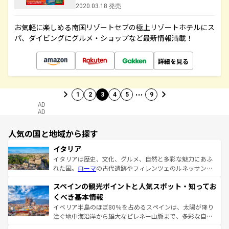
2020.03.18 発売
お気軽に楽しめる南国リゾートセブの極上リゾートホテルにス
パ、ダイビングにグルメ・ショップなど最新情報満載！
詳細を見る
…
1
2
3
4
5
9
AD
AD
人気の国と地域から探す
イタリア
イタリアは歴史、文化、グルメ、自然と多彩な魅力にあふ
れた国。
ローマ
の古代遺跡やフィレンツェのルネッサンス
美術、ヴェネツィアの運河など、歴史あるスポットはもち
スペインの観光ポイントと人気スポット・知ってお
ろん、トスカーナの美しい田園風景やアマルフィ海岸の絶
景など、自然景観も見逃せない。観光の合間には、本場の
くべき基本情報
ピザやパスタなど、絶品のイタリア料理を堪能することも
イベリア半島のほぼ80％を占めるスペインは、太陽が降り
できる。朝目覚めてから夜眠るまで、すべての瞬間を楽し
注ぐ地中海沿岸から雄大なピレネー山脈まで、多彩な自然
ませてくれるイタリアで、忘れられない旅をしてみよう！
と文化が詰まったヨーロッパ屈指の旅行先だ。多様な地域