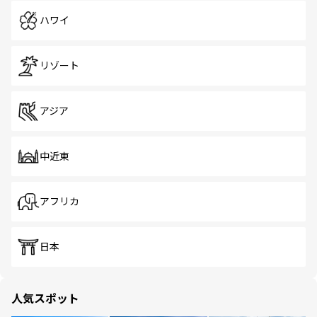
ハワイ
リゾート
アジア
中近東
アフリカ
日本
人気スポット