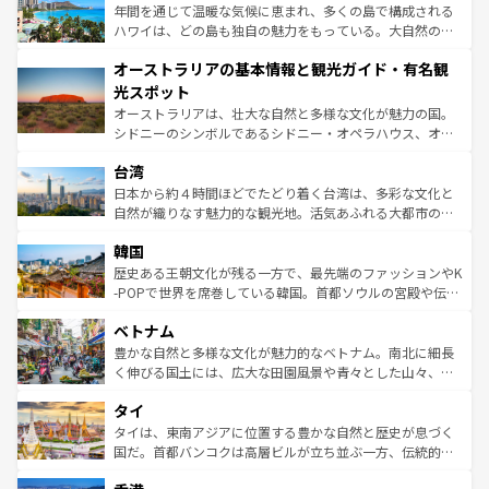
ンメントが詰まった刺激的なスポットだ。一方、アメリカ
年間を通じて温暖な気候に恵まれ、多くの島で構成される
西部には大自然が広がり、グランドキャニオンやイエロー
ハワイは、どの島も独自の魅力をもっている。大自然の神
ストーン国立公園といった絶景が堪能できる。さらに、南
秘を感じたいなら、火山が生み出した壮大な景観を誇るハ
オーストラリアの基本情報と観光ガイド・有名観
部のニューオーリンズでは、音楽と美食が融合した独特の
ワイ島は見逃せない。また、定番の観光地といえばオアフ
文化が魅力。旅行者はアメリカの各地域で異なる魅力を楽
島だが、静かな自然を求めるならマウイ島やカウアイ島が
光スポット
しみながら、その多様性と豊かな歴史を感じることができ
おすすめ。エメラルドグリーンに輝く海をはじめ、豊かな
オーストラリアは、壮大な自然と多様な文化が魅力の国。
るだろう。車でのロードトリップや列車の旅も、アメリカ
文化や歴史が息づいている。「アロハスピリット」と呼ば
シドニーのシンボルであるシドニー・オペラハウス、オー
ならではの贅沢な旅のスタイルだ。 なお、新着のアメリカ
れるおもてなしの心で訪れる人々を迎えてくれるハワイの
ストラリア東海岸北部に広がる大サンゴ礁地帯グレートバ
情報は
コンテンツ一覧
を参照してほしい。
人々、おいしいローカルフードやハワイアンミュージッ
台湾
リアリーフや大陸中央部にそびえるウルル（エアーズロッ
ク、伝統的なフラダンスなど、すべてがハワイの魅力を彩
ク）、タスマニアの美しい原生林やケアンズの熱帯雨林な
日本から約４時間ほどでたどり着く台湾は、多彩な文化と
っている。訪れるたびに新しい発見と感動が待っているハ
ど、見どころがたくさん。また、カフェやワイン、オージ
自然が織りなす魅力的な観光地。活気あふれる大都市の台
ワイを、存分に味わってほしい。 なお、新着のハワイ情報
ービーフなどの食文化も豊かで、美味しいものであふれて
北やノスタルジックな町並みが人気な九份（ジォウフェ
は
コンテンツ一覧
を参照してほしい。
韓国
いる。アクティビティも充実しており、サーフィンやダイ
ン）、静ひつな山岳地帯である台湾東部など、都市の喧騒
ビング、ハイキングなど、アウトドア好きにはたまらな
と山間の静けさが共存しており、訪れる人に新しい発見と
歴史ある王朝文化が残る一方で、最先端のファッションやK
い。オーストラリアの多彩な魅力を存分に味わいつくそ
驚きをもたらしてくれる。また、奥深い台湾の食文化も魅
-POPで世界を席巻している韓国。首都ソウルの宮殿や伝統
う。 なお、新着のオーストラリア情報は
コンテンツ一覧
を
力で、夜市などの屋台グルメから高級料理、ヘルシーで美
家屋が並ぶエリアでは韓国の歴史と文化に浸ることがで
参照してほしい。
ベトナム
容にもいいと評判のスイーツなど、バラエティ豊かな料理
き、地方に足を延ばせば四季折々の自然美を楽しむことが
が味わえる。 なお、新着の台湾情報は
コンテンツ一覧
を参
できる。そして、キムチや焼肉、絶品のストリートフード
豊かな自然と多様な文化が魅力的なベトナム。南北に細長
照してほしい。
まで、さまざまな韓国料理が待っている。夜には、韓国な
く伸びる国土には、広大な田園風景や青々とした山々、世
らではのナイトライフも堪能できる。あたたかいホスピタ
界遺産に登録された壮大な自然景観が点在し、都市部では
タイ
リティに包まれながら、韓国の多彩な魅力を心ゆくまで味
急速な発展と共に伝統が息づく。ハノイの古い町並みやホ
わってみてほしい。 なお、新着の韓国情報は
コンテンツ一
ーチミン市のフランス統治時代の建物も、独特の雰囲気を
タイは、東南アジアに位置する豊かな自然と歴史が息づく
覧
を参照してほしい。
醸し出している。また、バラエティの豊かさとおいしさで
国だ。首都バンコクは高層ビルが立ち並ぶ一方、伝統的な
世界中の食通を魅了してやまないベトナム料理も魅力のひ
寺院や市場がいたるところに点在し、古きよき文化と現代