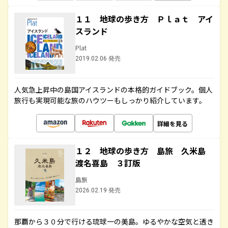
１１ 地球の歩き方 Ｐｌａｔ アイ
スランド
Plat
2019.02.06 発売
人気急上昇中の島国アイスランドの本格的ガイドブック。個人
旅行も実現可能な旅のハウツーもしっかり紹介しています。
詳細を見る
１２ 地球の歩き方 島旅 久米島
渡名喜島 ３訂版
島旅
2026.02.19 発売
那覇から３０分で行ける琉球一の美島。ゆるやかな空気と透き