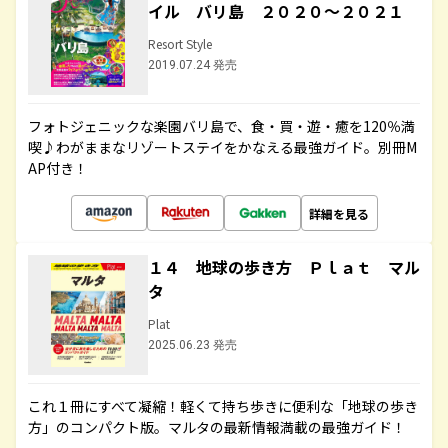
イル バリ島 ２０２０～２０２１
Resort Style
2019.07.24 発売
フォトジェニックな楽園バリ島で、食・買・遊・癒を120％満
喫♪わがままなリゾートステイをかなえる最強ガイド。別冊M
AP付き！
詳細を見る
１４ 地球の歩き方 Ｐｌａｔ マル
タ
Plat
2025.06.23 発売
これ１冊にすべて凝縮！軽くて持ち歩きに便利な「地球の歩き
方」のコンパクト版。マルタの最新情報満載の最強ガイド！