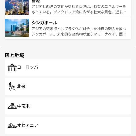
香港
とつ。フォーやバインミー、ベトナムコーヒーなどは、ぜ
の活気が交差している。北部ではチェンマイなどの山岳地
ひ現地で味わいたい。どの地域を訪れてもあたたかい人々
帯で自然と触れ合い、南部ではプーケットやクラビの美し
アジアと西洋の文化が交わる香港は、特有のエネルギーを
が旅行者を迎えてくれるので、きっと忘れられない旅にな
いビーチでリゾート気分を楽しむことができる。タイ料理
もっている。ヴィクトリア湾に広がる壮大な景色、近未来
るはずだ。 なお、新着のベトナム情報は
コンテンツ一覧
を
は世界的に有名で、屋台から高級レストランまで味覚を刺
的なアートスポット、そして歴史と現代が融合した町並
参照してほしい。
シンガポール
激する。気候は一年中温暖で、どの季節にも異なる楽しみ
み、どこを訪れても感動するはず。観光スポットが密集し
が待っている。親しみやすいタイの人々、仏教を中心とし
ており、効率よく見どころを回れるのも魅力。息をのむよ
アジアの交差点として多文化が融合した独自の魅力を放つ
た文化、そして多様な観光資源が、訪れる旅人を魅了し続
うな絶景から文化的な体験まで、香港を存分に楽しみ尽く
シンガポール。未来的な建築物が並ぶマリーナベイ、歴史
ける。 なお、新着のタイ情報は
コンテンツ一覧
を参照して
そう。 なお、新着の香港情報は
コンテンツ一覧
を参照して
と伝統を感じられるエスニックタウン、多数の緑豊かな公
ほしい。
ほしい。
園や自然保護区など、自然が調和した近代的な景観と文化
の多様性あふれるカラフルな町は、どこを歩いても新しい
国と地域
発見がある。さらに、治安のよさや充実した公共交通機関
も、旅行者にとっては魅力的なポイント。グルメも豊富
で、ホーカーズは地元の風情を楽しめる外せないスポット
ヨーロッパ
だ。訪れる人を飽きさせないシンガポールで、多様な魅力
を体感しよう。 なお、新着のシンガポール情報は
コンテン
ツ一覧
を参照してほしい。
北米
中南米
オセアニア