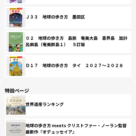
Ｊ３３ 地球の歩き方 墨田区
０２ 地球の歩き方 島旅 奄美大島 喜界島 加計
呂麻島（奄美群島１） ５訂版
Ｄ１７ 地球の歩き方 タイ ２０２７～２０２８
特設ページ
世界遺産ランキング
地球の歩き方 meets クリストファー・ノーラン監督
最新作『オデュッセイア』