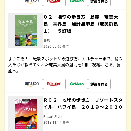
詳細を見る
０２ 地球の歩き方 島旅 奄美大
島 喜界島 加計呂麻島（奄美群島
１） ５訂版
島旅
2026.08.06 発売
ようこそ！ 絶景スポットから遊び方、カルチャーまで、島の
人たちが教えてくれた奄美大島の魅力を1冊に凝縮。さあ、島
旅へ。
詳細を見る
Ｒ０２ 地球の歩き方 リゾートスタ
イル ハワイ島 ２０１９～２０２０
Resort Style
2018.11.14 発売