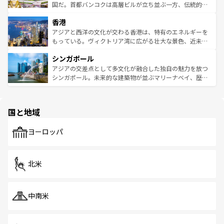
覧
を参照してほしい。
醸し出している。また、バラエティの豊かさとおいしさで
国だ。首都バンコクは高層ビルが立ち並ぶ一方、伝統的な
世界中の食通を魅了してやまないベトナム料理も魅力のひ
寺院や市場がいたるところに点在し、古きよき文化と現代
香港
とつ。フォーやバインミー、ベトナムコーヒーなどは、ぜ
の活気が交差している。北部ではチェンマイなどの山岳地
ひ現地で味わいたい。どの地域を訪れてもあたたかい人々
帯で自然と触れ合い、南部ではプーケットやクラビの美し
アジアと西洋の文化が交わる香港は、特有のエネルギーを
が旅行者を迎えてくれるので、きっと忘れられない旅にな
いビーチでリゾート気分を楽しむことができる。タイ料理
もっている。ヴィクトリア湾に広がる壮大な景色、近未来
るはずだ。 なお、新着のベトナム情報は
コンテンツ一覧
を
は世界的に有名で、屋台から高級レストランまで味覚を刺
的なアートスポット、そして歴史と現代が融合した町並
参照してほしい。
シンガポール
激する。気候は一年中温暖で、どの季節にも異なる楽しみ
み、どこを訪れても感動するはず。観光スポットが密集し
が待っている。親しみやすいタイの人々、仏教を中心とし
ており、効率よく見どころを回れるのも魅力。息をのむよ
アジアの交差点として多文化が融合した独自の魅力を放つ
た文化、そして多様な観光資源が、訪れる旅人を魅了し続
うな絶景から文化的な体験まで、香港を存分に楽しみ尽く
シンガポール。未来的な建築物が並ぶマリーナベイ、歴史
ける。 なお、新着のタイ情報は
コンテンツ一覧
を参照して
そう。 なお、新着の香港情報は
コンテンツ一覧
を参照して
と伝統を感じられるエスニックタウン、多数の緑豊かな公
ほしい。
ほしい。
園や自然保護区など、自然が調和した近代的な景観と文化
の多様性あふれるカラフルな町は、どこを歩いても新しい
国と地域
発見がある。さらに、治安のよさや充実した公共交通機関
も、旅行者にとっては魅力的なポイント。グルメも豊富
で、ホーカーズは地元の風情を楽しめる外せないスポット
ヨーロッパ
だ。訪れる人を飽きさせないシンガポールで、多様な魅力
を体感しよう。 なお、新着のシンガポール情報は
コンテン
ツ一覧
を参照してほしい。
北米
中南米