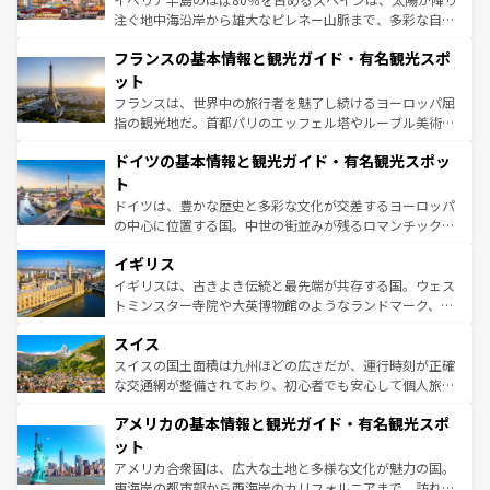
できる。朝目覚めてから夜眠るまで、すべての瞬間を楽し
注ぐ地中海沿岸から雄大なピレネー山脈まで、多彩な自然
ませてくれるイタリアで、忘れられない旅をしてみよう！
と文化が詰まったヨーロッパ屈指の旅行先だ。多様な地域
なお、新着のイタリア情報は
コンテンツ一覧
を参照してほ
フランスの基本情報と観光ガイド・有名観光スポ
文化が根付くこの国では、情熱的なフラメンコ、熱気あふ
しい。
れる闘牛、そして美味しいタパスが生活の一部となってい
ット
る。首都マドリードの洗練された雰囲気や、バルセロナの
フランスは、世界中の旅行者を魅了し続けるヨーロッパ屈
アートに溢れた街角から、地方では古代ローマ遺跡や中世
指の観光地だ。首都パリのエッフェル塔やルーブル美術館
の城塞都市、穏やかなビーチリゾートまで多彩な表情を見
といった象徴的なスポットから、田舎町の古風な美しさま
せる。地方によって風土や気候が異なるスペインはその個
ドイツの基本情報と観光ガイド・有名観光スポッ
で、幅広い魅力が詰まっている。華麗な宮殿、歴史的な大
性で訪れる人を魅了する。 なお、新着のスペイン情報は
コ
聖堂、美しいビーチ、そして豊かな自然が、訪れる者を心
ト
ンテンツ一覧
を参照してほしい。
から魅了する。また、フランスは美食の国としても知ら
ドイツは、豊かな歴史と多彩な文化が交差するヨーロッパ
れ、フランス料理はユネスコ無形文化遺産にも登録されて
の中心に位置する国。中世の街並みが残るロマンチック街
いる。シャンパンの発祥地であるランス、プロヴァンスの
道から、未来を先取りするようなモダンな都市まで多様な
香り高いラベンダー畑など、多彩な楽しみ方が可能だ。さ
イギリス
顔を持つこの国は、どこを歩いても飽きることがない。ベ
らに、パリ以外の地域にも魅力が溢れており、どの街角に
ルリンの文化的活気、バイエルン州のアルプスの絶景、そ
イギリスは、古きよき伝統と最先端が共存する国。ウェス
も豊かな歴史と文化が息づいている。パリ以外の個性あふ
してライン川沿いのワイン畑といった風景は必見。ビール
トミンスター寺院や大英博物館のようなランドマーク、歴
れる地方に足を運ぶとそれぞれで全く異なる文化を体験で
とソーセージを味わいながら地元の人と過ごす楽しい時間
史ある大学都市、美しい丘陵地帯や牧歌的な風景など、エ
きるだろう。 なお、新着のフランス情報は
コンテンツ一覧
スイス
は、お酒好きな人にはぜひ体験してほしい。 なお、新着の
リアごとに異なる魅力がある。また、優雅なアフタヌーン
を参照してほしい。
ドイツ情報は
コンテンツ一覧
を参照してほしい。
ティー、ビール好きにはたまらない英国パブ、サッカー観
スイスの国土面積は九州ほどの広さだが、運行時刻が正確
戦など、本場だからこそできる体験も豊富。イギリスを旅
な交通網が整備されており、初心者でも安心して個人旅行
して楽しみつくそう。 なお、新着のイギリス情報は
コンテ
を楽しめる。日本同様に時刻表どおりの旅が可能だ。中世
アメリカの基本情報と観光ガイド・有名観光スポ
ンツ一覧
を参照してほしい。
の建物がそのまま残る町や、スイスならではのユニークな
博物館もあり、アルプス観光だけでなく町歩きも満喫する
ット
ことができる。国民の所得が高いため物価も高いが、旅行
アメリカ合衆国は、広大な土地と多様な文化が魅力の国。
者向けの交通パス提供のサービスもあり、うまく活用すれ
東海岸の都市部から西海岸のカリフォルニアまで、訪れる