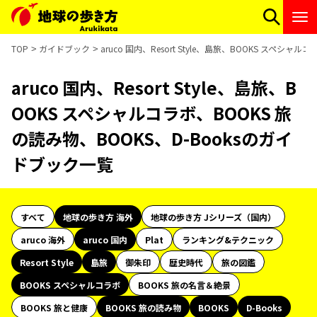
TOP
ガイドブック
aruco 国内、Resort Style、島旅、BOOKS スペシ
aruco 国内、Resort Style、島旅、B
OOKS スペシャルコラボ、BOOKS 旅
の読み物、BOOKS、D-Booksのガイ
ドブック一覧
すべて
地球の歩き方 海外
地球の歩き方 Jシリーズ（国内）
aruco 海外
aruco 国内
Plat
ランキング&テクニック
Resort Style
島旅
御朱印
歴史時代
旅の図鑑
BOOKS スペシャルコラボ
BOOKS 旅の名言＆絶景
BOOKS 旅と健康
BOOKS 旅の読み物
BOOKS
D-Books