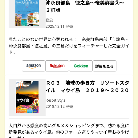
沖永良部島 徳之島～奄美群島②～
３訂版
島旅
2025.12.11 発売
見たことのない世界に心奪われる！ 奄美群島南部「与論島・
沖永良部島・徳之島」の三島だけをフィーチャーした完全ガイ
ド。
詳細を見る
Ｒ０３ 地球の歩き方 リゾートスタ
イル マウイ島 ２０１９～２０２０
Resort Style
2018.12.12 発売
大自然から感度の高いグルメ＆ショッピングまで、訪れる度に
新発見があるマウイ島。旬のファーム巡りやマウイ産おみやげ