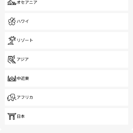
オセアニア
ハワイ
リゾート
アジア
中近東
アフリカ
日本