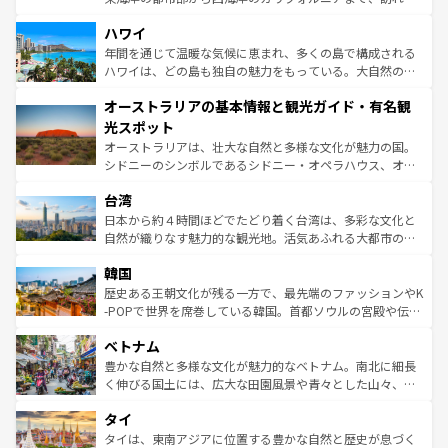
ば市内交通費無料で観光を楽しむこともできる。 なお、新
場所ごとに異なる風景と体験が待っている。ニューヨーク
着のスイス情報は
コンテンツ一覧
を参照してほしい。
ハワイ
のような巨大都市は、観光、ショッピング、エンターテイ
ンメントが詰まった刺激的なスポットだ。一方、アメリカ
年間を通じて温暖な気候に恵まれ、多くの島で構成される
西部には大自然が広がり、グランドキャニオンやイエロー
ハワイは、どの島も独自の魅力をもっている。大自然の神
ストーン国立公園といった絶景が堪能できる。さらに、南
秘を感じたいなら、火山が生み出した壮大な景観を誇るハ
オーストラリアの基本情報と観光ガイド・有名観
部のニューオーリンズでは、音楽と美食が融合した独特の
ワイ島は見逃せない。また、定番の観光地といえばオアフ
文化が魅力。旅行者はアメリカの各地域で異なる魅力を楽
島だが、静かな自然を求めるならマウイ島やカウアイ島が
光スポット
しみながら、その多様性と豊かな歴史を感じることができ
おすすめ。エメラルドグリーンに輝く海をはじめ、豊かな
オーストラリアは、壮大な自然と多様な文化が魅力の国。
るだろう。車でのロードトリップや列車の旅も、アメリカ
文化や歴史が息づいている。「アロハスピリット」と呼ば
シドニーのシンボルであるシドニー・オペラハウス、オー
ならではの贅沢な旅のスタイルだ。 なお、新着のアメリカ
れるおもてなしの心で訪れる人々を迎えてくれるハワイの
ストラリア東海岸北部に広がる大サンゴ礁地帯グレートバ
情報は
コンテンツ一覧
を参照してほしい。
人々、おいしいローカルフードやハワイアンミュージッ
台湾
リアリーフや大陸中央部にそびえるウルル（エアーズロッ
ク、伝統的なフラダンスなど、すべてがハワイの魅力を彩
ク）、タスマニアの美しい原生林やケアンズの熱帯雨林な
日本から約４時間ほどでたどり着く台湾は、多彩な文化と
っている。訪れるたびに新しい発見と感動が待っているハ
ど、見どころがたくさん。また、カフェやワイン、オージ
自然が織りなす魅力的な観光地。活気あふれる大都市の台
ワイを、存分に味わってほしい。 なお、新着のハワイ情報
ービーフなどの食文化も豊かで、美味しいものであふれて
北やノスタルジックな町並みが人気な九份（ジォウフェ
は
コンテンツ一覧
を参照してほしい。
韓国
いる。アクティビティも充実しており、サーフィンやダイ
ン）、静ひつな山岳地帯である台湾東部など、都市の喧騒
ビング、ハイキングなど、アウトドア好きにはたまらな
と山間の静けさが共存しており、訪れる人に新しい発見と
歴史ある王朝文化が残る一方で、最先端のファッションやK
い。オーストラリアの多彩な魅力を存分に味わいつくそ
驚きをもたらしてくれる。また、奥深い台湾の食文化も魅
-POPで世界を席巻している韓国。首都ソウルの宮殿や伝統
う。 なお、新着のオーストラリア情報は
コンテンツ一覧
を
力で、夜市などの屋台グルメから高級料理、ヘルシーで美
家屋が並ぶエリアでは韓国の歴史と文化に浸ることがで
参照してほしい。
ベトナム
容にもいいと評判のスイーツなど、バラエティ豊かな料理
き、地方に足を延ばせば四季折々の自然美を楽しむことが
が味わえる。 なお、新着の台湾情報は
コンテンツ一覧
を参
できる。そして、キムチや焼肉、絶品のストリートフード
豊かな自然と多様な文化が魅力的なベトナム。南北に細長
照してほしい。
まで、さまざまな韓国料理が待っている。夜には、韓国な
く伸びる国土には、広大な田園風景や青々とした山々、世
らではのナイトライフも堪能できる。あたたかいホスピタ
界遺産に登録された壮大な自然景観が点在し、都市部では
タイ
リティに包まれながら、韓国の多彩な魅力を心ゆくまで味
急速な発展と共に伝統が息づく。ハノイの古い町並みやホ
わってみてほしい。 なお、新着の韓国情報は
コンテンツ一
ーチミン市のフランス統治時代の建物も、独特の雰囲気を
タイは、東南アジアに位置する豊かな自然と歴史が息づく