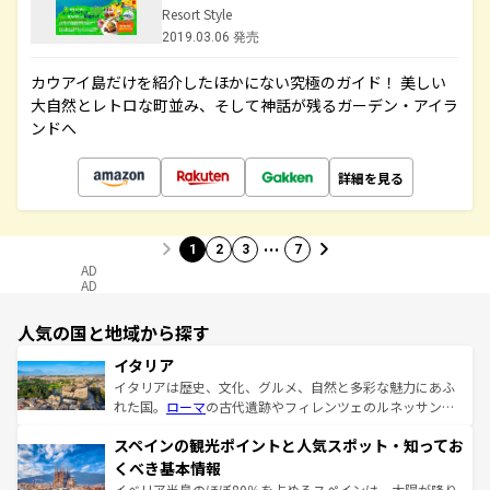
Resort Style
2019.03.06 発売
カウアイ島だけを紹介したほかにない究極のガイド！ 美しい
大自然とレトロな町並み、そして神話が残るガーデン・アイラ
ンドへ
詳細を見る
…
1
2
3
7
AD
AD
人気の国と地域から探す
イタリア
イタリアは歴史、文化、グルメ、自然と多彩な魅力にあふ
れた国。
ローマ
の古代遺跡やフィレンツェのルネッサンス
美術、ヴェネツィアの運河など、歴史あるスポットはもち
スペインの観光ポイントと人気スポット・知ってお
ろん、トスカーナの美しい田園風景やアマルフィ海岸の絶
景など、自然景観も見逃せない。観光の合間には、本場の
くべき基本情報
ピザやパスタなど、絶品のイタリア料理を堪能することも
イベリア半島のほぼ80％を占めるスペインは、太陽が降り