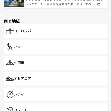
た文化、そして多様な観光資源が、訪れる旅人を魅了し続
うな絶景から文化的な体験まで、香港を存分に楽しみ尽く
シンガポール。未来的な建築物が並ぶマリーナベイ、歴史
ける。 なお、新着のタイ情報は
コンテンツ一覧
を参照して
そう。 なお、新着の香港情報は
コンテンツ一覧
を参照して
と伝統を感じられるエスニックタウン、多数の緑豊かな公
ほしい。
ほしい。
園や自然保護区など、自然が調和した近代的な景観と文化
の多様性あふれるカラフルな町は、どこを歩いても新しい
国と地域
発見がある。さらに、治安のよさや充実した公共交通機関
も、旅行者にとっては魅力的なポイント。グルメも豊富
で、ホーカーズは地元の風情を楽しめる外せないスポット
ヨーロッパ
だ。訪れる人を飽きさせないシンガポールで、多様な魅力
を体感しよう。 なお、新着のシンガポール情報は
コンテン
ツ一覧
を参照してほしい。
北米
中南米
オセアニア
ハワイ
リゾート