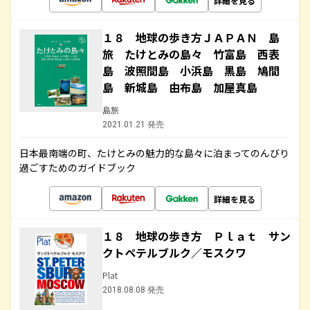
詳細を見る
１８ 地球の歩き方ＪＡＰＡＮ 島
旅 たけとみの島々 竹富島 西表
島 波照間島 小浜島 黒島 鳩間
島 新城島 由布島 加屋真島
島旅
2021.01.21 発売
日本最南端の町、たけとみの魅力的な島々に泊まってのんびり
過ごすためのガイドブック
詳細を見る
１８ 地球の歩き方 Ｐｌａｔ サン
クトペテルブルク／モスクワ
Plat
2018.08.08 発売