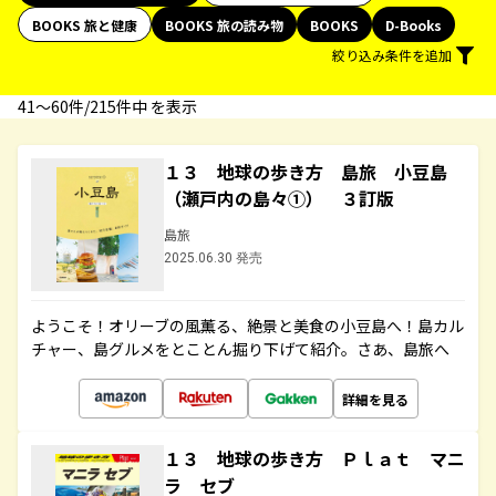
BOOKS 旅と健康
BOOKS 旅の読み物
BOOKS
D-Books
絞り込み条件を追加
41〜60件/215件中 を表示
１３ 地球の歩き方 島旅 小豆島
（瀬戸内の島々①） ３訂版
島旅
2025.06.30 発売
ようこそ！オリーブの風薫る、絶景と美食の小豆島へ！島カル
チャー、島グルメをとことん掘り下げて紹介。さあ、島旅へ
詳細を見る
１３ 地球の歩き方 Ｐｌａｔ マニ
ラ セブ