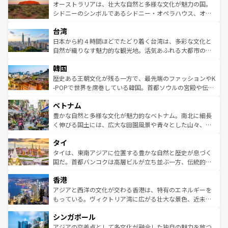
文化が魅力。旅行者はアメリカの各地域で異なる魅力を楽
島だが、静かな自然を求めるならマウイ島やカウアイ島が
オーストラリアは、壮大な自然と多様な文化が魅力の国。
しみながら、その多様性と豊かな歴史を感じることができ
おすすめ。エメラルドグリーンに輝く海をはじめ、豊かな
シドニーのシンボルであるシドニー・オペラハウス、オー
るだろう。車でのロードトリップや列車の旅も、アメリカ
文化や歴史が息づいている。「アロハスピリット」と呼ば
ストラリア東海岸北部に広がる大サンゴ礁地帯グレートバ
ならではの贅沢な旅のスタイルだ。 なお、新着のアメリカ
台湾
れるおもてなしの心で訪れる人々を迎えてくれるハワイの
リアリーフや大陸中央部にそびえるウルル（エアーズロッ
情報は
コンテンツ一覧
を参照してほしい。
人々、おいしいローカルフードやハワイアンミュージッ
ク）、タスマニアの美しい原生林やケアンズの熱帯雨林な
日本から約４時間ほどでたどり着く台湾は、多彩な文化と
ク、伝統的なフラダンスなど、すべてがハワイの魅力を彩
ど、見どころがたくさん。また、カフェやワイン、オージ
自然が織りなす魅力的な観光地。活気あふれる大都市の台
っている。訪れるたびに新しい発見と感動が待っているハ
ービーフなどの食文化も豊かで、美味しいものであふれて
北やノスタルジックな町並みが人気な九份（ジォウフェ
ワイを、存分に味わってほしい。 なお、新着のハワイ情報
韓国
いる。アクティビティも充実しており、サーフィンやダイ
ン）、静ひつな山岳地帯である台湾東部など、都市の喧騒
は
コンテンツ一覧
を参照してほしい。
ビング、ハイキングなど、アウトドア好きにはたまらな
と山間の静けさが共存しており、訪れる人に新しい発見と
歴史ある王朝文化が残る一方で、最先端のファッションやK
い。オーストラリアの多彩な魅力を存分に味わいつくそ
驚きをもたらしてくれる。また、奥深い台湾の食文化も魅
-POPで世界を席巻している韓国。首都ソウルの宮殿や伝統
う。 なお、新着のオーストラリア情報は
コンテンツ一覧
を
力で、夜市などの屋台グルメから高級料理、ヘルシーで美
家屋が並ぶエリアでは韓国の歴史と文化に浸ることがで
参照してほしい。
ベトナム
容にもいいと評判のスイーツなど、バラエティ豊かな料理
き、地方に足を延ばせば四季折々の自然美を楽しむことが
が味わえる。 なお、新着の台湾情報は
コンテンツ一覧
を参
できる。そして、キムチや焼肉、絶品のストリートフード
豊かな自然と多様な文化が魅力的なベトナム。南北に細長
照してほしい。
まで、さまざまな韓国料理が待っている。夜には、韓国な
く伸びる国土には、広大な田園風景や青々とした山々、世
らではのナイトライフも堪能できる。あたたかいホスピタ
界遺産に登録された壮大な自然景観が点在し、都市部では
タイ
リティに包まれながら、韓国の多彩な魅力を心ゆくまで味
急速な発展と共に伝統が息づく。ハノイの古い町並みやホ
わってみてほしい。 なお、新着の韓国情報は
コンテンツ一
ーチミン市のフランス統治時代の建物も、独特の雰囲気を
タイは、東南アジアに位置する豊かな自然と歴史が息づく
覧
を参照してほしい。
醸し出している。また、バラエティの豊かさとおいしさで
国だ。首都バンコクは高層ビルが立ち並ぶ一方、伝統的な
世界中の食通を魅了してやまないベトナム料理も魅力のひ
寺院や市場がいたるところに点在し、古きよき文化と現代
香港
とつ。フォーやバインミー、ベトナムコーヒーなどは、ぜ
の活気が交差している。北部ではチェンマイなどの山岳地
ひ現地で味わいたい。どの地域を訪れてもあたたかい人々
帯で自然と触れ合い、南部ではプーケットやクラビの美し
アジアと西洋の文化が交わる香港は、特有のエネルギーを
が旅行者を迎えてくれるので、きっと忘れられない旅にな
いビーチでリゾート気分を楽しむことができる。タイ料理
もっている。ヴィクトリア湾に広がる壮大な景色、近未来
るはずだ。 なお、新着のベトナム情報は
コンテンツ一覧
を
は世界的に有名で、屋台から高級レストランまで味覚を刺
的なアートスポット、そして歴史と現代が融合した町並
参照してほしい。
シンガポール
激する。気候は一年中温暖で、どの季節にも異なる楽しみ
み、どこを訪れても感動するはず。観光スポットが密集し
が待っている。親しみやすいタイの人々、仏教を中心とし
ており、効率よく見どころを回れるのも魅力。息をのむよ
アジアの交差点として多文化が融合した独自の魅力を放つ