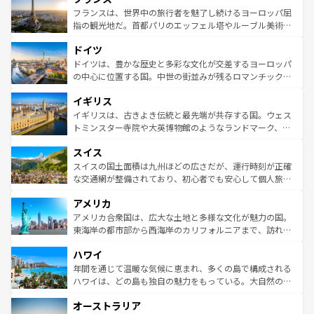
なお、新着のイタリア情報は
コンテンツ一覧
を参照してほ
れる闘牛、そして美味しいタパスが生活の一部となってい
フランスは、世界中の旅行者を魅了し続けるヨーロッパ屈
しい。
る。首都マドリードの洗練された雰囲気や、バルセロナの
指の観光地だ。首都パリのエッフェル塔やルーブル美術館
アートに溢れた街角から、地方では古代ローマ遺跡や中世
といった象徴的なスポットから、田舎町の古風な美しさま
ドイツ
の城塞都市、穏やかなビーチリゾートまで多彩な表情を見
で、幅広い魅力が詰まっている。華麗な宮殿、歴史的な大
せる。地方によって風土や気候が異なるスペインはその個
聖堂、美しいビーチ、そして豊かな自然が、訪れる者を心
ドイツは、豊かな歴史と多彩な文化が交差するヨーロッパ
性で訪れる人を魅了する。 なお、新着のスペイン情報は
コ
から魅了する。また、フランスは美食の国としても知ら
の中心に位置する国。中世の街並みが残るロマンチック街
ンテンツ一覧
を参照してほしい。
れ、フランス料理はユネスコ無形文化遺産にも登録されて
道から、未来を先取りするようなモダンな都市まで多様な
イギリス
いる。シャンパンの発祥地であるランス、プロヴァンスの
顔を持つこの国は、どこを歩いても飽きることがない。ベ
香り高いラベンダー畑など、多彩な楽しみ方が可能だ。さ
ルリンの文化的活気、バイエルン州のアルプスの絶景、そ
イギリスは、古きよき伝統と最先端が共存する国。ウェス
らに、パリ以外の地域にも魅力が溢れており、どの街角に
してライン川沿いのワイン畑といった風景は必見。ビール
トミンスター寺院や大英博物館のようなランドマーク、歴
も豊かな歴史と文化が息づいている。パリ以外の個性あふ
とソーセージを味わいながら地元の人と過ごす楽しい時間
史ある大学都市、美しい丘陵地帯や牧歌的な風景など、エ
れる地方に足を運ぶとそれぞれで全く異なる文化を体験で
スイス
は、お酒好きな人にはぜひ体験してほしい。 なお、新着の
リアごとに異なる魅力がある。また、優雅なアフタヌーン
きるだろう。 なお、新着のフランス情報は
コンテンツ一覧
ドイツ情報は
コンテンツ一覧
を参照してほしい。
ティー、ビール好きにはたまらない英国パブ、サッカー観
スイスの国土面積は九州ほどの広さだが、運行時刻が正確
を参照してほしい。
戦など、本場だからこそできる体験も豊富。イギリスを旅
な交通網が整備されており、初心者でも安心して個人旅行
して楽しみつくそう。 なお、新着のイギリス情報は
コンテ
を楽しめる。日本同様に時刻表どおりの旅が可能だ。中世
アメリカ
ンツ一覧
を参照してほしい。
の建物がそのまま残る町や、スイスならではのユニークな
博物館もあり、アルプス観光だけでなく町歩きも満喫する
アメリカ合衆国は、広大な土地と多様な文化が魅力の国。
ことができる。国民の所得が高いため物価も高いが、旅行
東海岸の都市部から西海岸のカリフォルニアまで、訪れる
者向けの交通パス提供のサービスもあり、うまく活用すれ
場所ごとに異なる風景と体験が待っている。ニューヨーク
ハワイ
ば市内交通費無料で観光を楽しむこともできる。 なお、新
のような巨大都市は、観光、ショッピング、エンターテイ
着のスイス情報は
コンテンツ一覧
を参照してほしい。
ンメントが詰まった刺激的なスポットだ。一方、アメリカ
年間を通じて温暖な気候に恵まれ、多くの島で構成される
西部には大自然が広がり、グランドキャニオンやイエロー
ハワイは、どの島も独自の魅力をもっている。大自然の神
ストーン国立公園といった絶景が堪能できる。さらに、南
秘を感じたいなら、火山が生み出した壮大な景観を誇るハ
オーストラリア
部のニューオーリンズでは、音楽と美食が融合した独特の
ワイ島は見逃せない。また、定番の観光地といえばオアフ