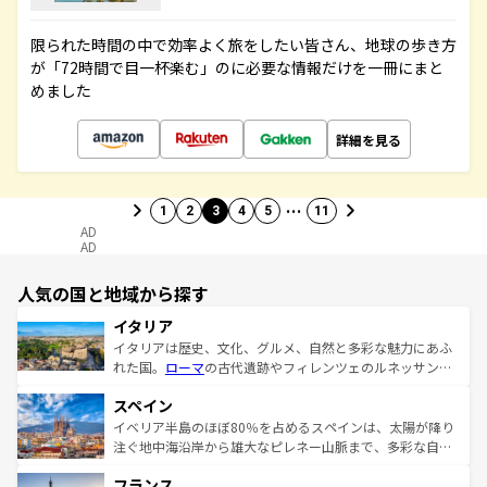
限られた時間の中で効率よく旅をしたい皆さん、地球の歩き方
が「72時間で目一杯楽む」のに必要な情報だけを一冊にまと
めました
詳細を見る
…
1
2
3
4
5
11
AD
AD
人気の国と地域から探す
イタリア
イタリアは歴史、文化、グルメ、自然と多彩な魅力にあふ
れた国。
ローマ
の古代遺跡やフィレンツェのルネッサンス
美術、ヴェネツィアの運河など、歴史あるスポットはもち
スペイン
ろん、トスカーナの美しい田園風景やアマルフィ海岸の絶
景など、自然景観も見逃せない。観光の合間には、本場の
イベリア半島のほぼ80％を占めるスペインは、太陽が降り
ピザやパスタなど、絶品のイタリア料理を堪能することも
注ぐ地中海沿岸から雄大なピレネー山脈まで、多彩な自然
できる。朝目覚めてから夜眠るまで、すべての瞬間を楽し
と文化が詰まったヨーロッパ屈指の旅行先だ。多様な地域
フランス
ませてくれるイタリアで、忘れられない旅をしてみよう！
文化が根付くこの国では、情熱的なフラメンコ、熱気あふ