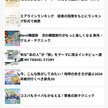
エアラインランキング 読者の投票をもとにランキン
グ形式で発表
Next韓国旅 次の韓国旅行がもっと楽しくなる 旅先・
グルメ・テクニック
旬な“あの人”が「旅」をテーマに語るインタビュー連
載 MY TRAVEL STORY
今、こんな旅がしてみたい！地球の歩き方が選ぶ2026
年絶対行くべき旅先30
コスパもタイパもかなえる！賢者の旅テクニック