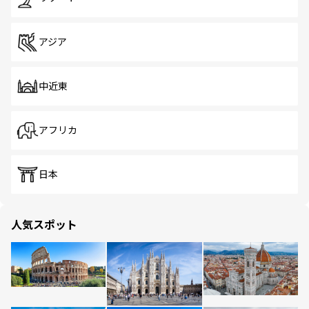
アジア
中近東
アフリカ
日本
人気スポット