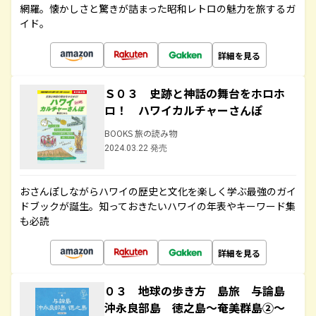
網羅。懐かしさと驚きが詰まった昭和レトロの魅力を旅するガ
イド。
詳細を見る
Ｓ０３ 史跡と神話の舞台をホロホ
ロ！ ハワイカルチャーさんぽ
BOOKS 旅の読み物
2024.03.22 発売
おさんぽしながらハワイの歴史と文化を楽しく学ぶ最強のガイ
ドブックが誕生。知っておきたいハワイの年表やキーワード集
も必読
詳細を見る
０３ 地球の歩き方 島旅 与論島
沖永良部島 徳之島～奄美群島②～