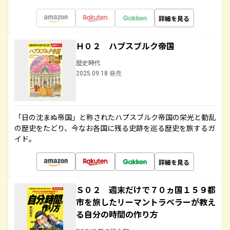
詳細を見る
Ｈ０２ ハプスブルク帝国
歴史時代
2025.09.18 発売
「日の沈まぬ帝国」と称されたハプスブルク帝国の栄光と動乱
の歴史をたどり、今なお各国に残る史跡を巡る歴史を旅するガ
イド。
詳細を見る
Ｓ０２ 週末だけで７０ヵ国１５９都
市を旅したリーマントラベラーが教え
る自分の時間の作り方