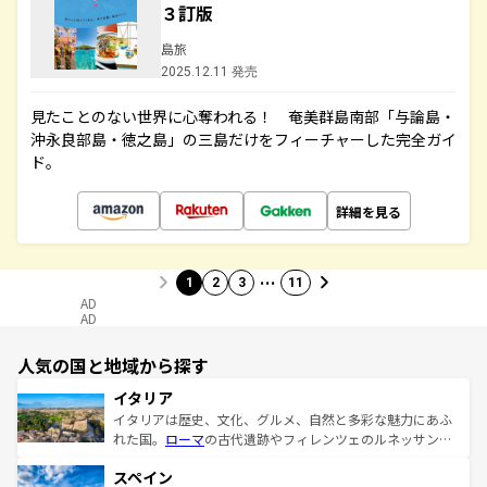
３訂版
島旅
2025.12.11 発売
見たことのない世界に心奪われる！ 奄美群島南部「与論島・
沖永良部島・徳之島」の三島だけをフィーチャーした完全ガイ
ド。
詳細を見る
…
1
2
3
11
AD
AD
人気の国と地域から探す
イタリア
イタリアは歴史、文化、グルメ、自然と多彩な魅力にあふ
れた国。
ローマ
の古代遺跡やフィレンツェのルネッサンス
美術、ヴェネツィアの運河など、歴史あるスポットはもち
スペイン
ろん、トスカーナの美しい田園風景やアマルフィ海岸の絶