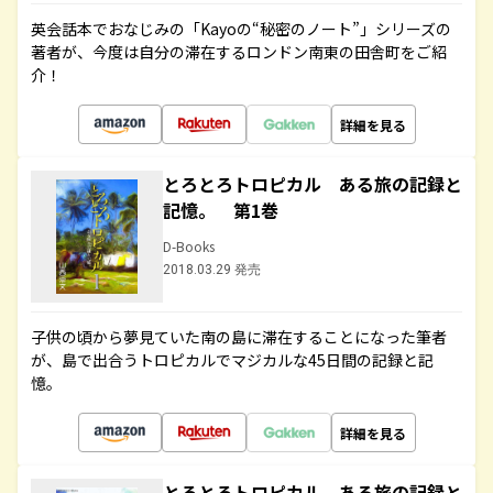
英会話本でおなじみの「Kayoの“秘密のノート”」シリーズの
著者が、今度は自分の滞在するロンドン南東の田舎町をご紹
介！
詳細を見る
とろとろトロピカル ある旅の記録と
記憶。 第1巻
D-Books
2018.03.29 発売
子供の頃から夢見ていた南の島に滞在することになった筆者
が、島で出合うトロピカルでマジカルな45日間の記録と記
憶。
詳細を見る
とろとろトロピカル ある旅の記録と