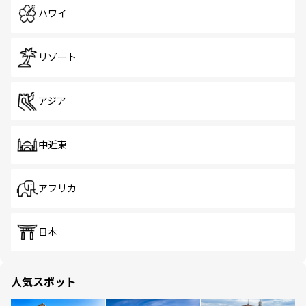
ハワイ
リゾート
アジア
中近東
アフリカ
日本
人気スポット