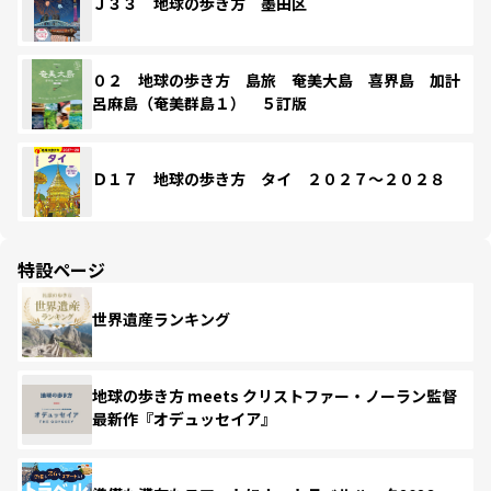
Ｊ３３ 地球の歩き方 墨田区
０２ 地球の歩き方 島旅 奄美大島 喜界島 加計
呂麻島（奄美群島１） ５訂版
Ｄ１７ 地球の歩き方 タイ ２０２７～２０２８
特設ページ
世界遺産ランキング
地球の歩き方 meets クリストファー・ノーラン監督
最新作『オデュッセイア』