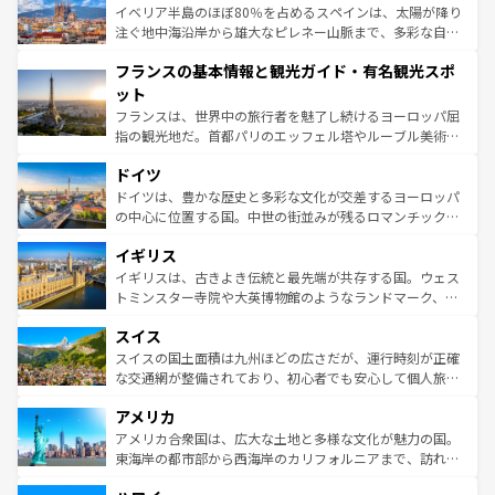
景など、自然景観も見逃せない。観光の合間には、本場の
イベリア半島のほぼ80％を占めるスペインは、太陽が降り
ピザやパスタなど、絶品のイタリア料理を堪能することも
注ぐ地中海沿岸から雄大なピレネー山脈まで、多彩な自然
できる。朝目覚めてから夜眠るまで、すべての瞬間を楽し
と文化が詰まったヨーロッパ屈指の旅行先だ。多様な地域
フランスの基本情報と観光ガイド・有名観光スポ
ませてくれるイタリアで、忘れられない旅をしてみよう！
文化が根付くこの国では、情熱的なフラメンコ、熱気あふ
なお、新着のイタリア情報は
コンテンツ一覧
を参照してほ
れる闘牛、そして美味しいタパスが生活の一部となってい
ット
しい。
る。首都マドリードの洗練された雰囲気や、バルセロナの
フランスは、世界中の旅行者を魅了し続けるヨーロッパ屈
アートに溢れた街角から、地方では古代ローマ遺跡や中世
指の観光地だ。首都パリのエッフェル塔やルーブル美術館
の城塞都市、穏やかなビーチリゾートまで多彩な表情を見
といった象徴的なスポットから、田舎町の古風な美しさま
せる。地方によって風土や気候が異なるスペインはその個
ドイツ
で、幅広い魅力が詰まっている。華麗な宮殿、歴史的な大
性で訪れる人を魅了する。 なお、新着のスペイン情報は
コ
聖堂、美しいビーチ、そして豊かな自然が、訪れる者を心
ドイツは、豊かな歴史と多彩な文化が交差するヨーロッパ
ンテンツ一覧
を参照してほしい。
から魅了する。また、フランスは美食の国としても知ら
の中心に位置する国。中世の街並みが残るロマンチック街
れ、フランス料理はユネスコ無形文化遺産にも登録されて
道から、未来を先取りするようなモダンな都市まで多様な
イギリス
いる。シャンパンの発祥地であるランス、プロヴァンスの
顔を持つこの国は、どこを歩いても飽きることがない。ベ
香り高いラベンダー畑など、多彩な楽しみ方が可能だ。さ
ルリンの文化的活気、バイエルン州のアルプスの絶景、そ
イギリスは、古きよき伝統と最先端が共存する国。ウェス
らに、パリ以外の地域にも魅力が溢れており、どの街角に
してライン川沿いのワイン畑といった風景は必見。ビール
トミンスター寺院や大英博物館のようなランドマーク、歴
も豊かな歴史と文化が息づいている。パリ以外の個性あふ
とソーセージを味わいながら地元の人と過ごす楽しい時間
史ある大学都市、美しい丘陵地帯や牧歌的な風景など、エ
れる地方に足を運ぶとそれぞれで全く異なる文化を体験で
スイス
は、お酒好きな人にはぜひ体験してほしい。 なお、新着の
リアごとに異なる魅力がある。また、優雅なアフタヌーン
きるだろう。 なお、新着のフランス情報は
コンテンツ一覧
ドイツ情報は
コンテンツ一覧
を参照してほしい。
ティー、ビール好きにはたまらない英国パブ、サッカー観
スイスの国土面積は九州ほどの広さだが、運行時刻が正確
を参照してほしい。
戦など、本場だからこそできる体験も豊富。イギリスを旅
な交通網が整備されており、初心者でも安心して個人旅行
して楽しみつくそう。 なお、新着のイギリス情報は
コンテ
を楽しめる。日本同様に時刻表どおりの旅が可能だ。中世
アメリカ
ンツ一覧
を参照してほしい。
の建物がそのまま残る町や、スイスならではのユニークな
博物館もあり、アルプス観光だけでなく町歩きも満喫する
アメリカ合衆国は、広大な土地と多様な文化が魅力の国。
ことができる。国民の所得が高いため物価も高いが、旅行
東海岸の都市部から西海岸のカリフォルニアまで、訪れる
者向けの交通パス提供のサービスもあり、うまく活用すれ
場所ごとに異なる風景と体験が待っている。ニューヨーク