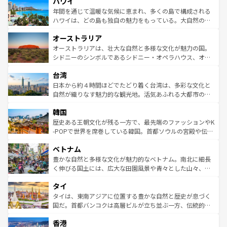
ハワイ
ば市内交通費無料で観光を楽しむこともできる。 なお、新
のような巨大都市は、観光、ショッピング、エンターテイ
着のスイス情報は
コンテンツ一覧
を参照してほしい。
ンメントが詰まった刺激的なスポットだ。一方、アメリカ
年間を通じて温暖な気候に恵まれ、多くの島で構成される
西部には大自然が広がり、グランドキャニオンやイエロー
ハワイは、どの島も独自の魅力をもっている。大自然の神
ストーン国立公園といった絶景が堪能できる。さらに、南
秘を感じたいなら、火山が生み出した壮大な景観を誇るハ
オーストラリア
部のニューオーリンズでは、音楽と美食が融合した独特の
ワイ島は見逃せない。また、定番の観光地といえばオアフ
文化が魅力。旅行者はアメリカの各地域で異なる魅力を楽
島だが、静かな自然を求めるならマウイ島やカウアイ島が
オーストラリアは、壮大な自然と多様な文化が魅力の国。
しみながら、その多様性と豊かな歴史を感じることができ
おすすめ。エメラルドグリーンに輝く海をはじめ、豊かな
シドニーのシンボルであるシドニー・オペラハウス、オー
るだろう。車でのロードトリップや列車の旅も、アメリカ
文化や歴史が息づいている。「アロハスピリット」と呼ば
ストラリア東海岸北部に広がる大サンゴ礁地帯グレートバ
ならではの贅沢な旅のスタイルだ。 なお、新着のアメリカ
台湾
れるおもてなしの心で訪れる人々を迎えてくれるハワイの
リアリーフや大陸中央部にそびえるウルル（エアーズロッ
情報は
コンテンツ一覧
を参照してほしい。
人々、おいしいローカルフードやハワイアンミュージッ
ク）、タスマニアの美しい原生林やケアンズの熱帯雨林な
日本から約４時間ほどでたどり着く台湾は、多彩な文化と
ク、伝統的なフラダンスなど、すべてがハワイの魅力を彩
ど、見どころがたくさん。また、カフェやワイン、オージ
自然が織りなす魅力的な観光地。活気あふれる大都市の台
っている。訪れるたびに新しい発見と感動が待っているハ
ービーフなどの食文化も豊かで、美味しいものであふれて
北やノスタルジックな町並みが人気な九份（ジォウフェ
ワイを、存分に味わってほしい。 なお、新着のハワイ情報
韓国
いる。アクティビティも充実しており、サーフィンやダイ
ン）、静ひつな山岳地帯である台湾東部など、都市の喧騒
は
コンテンツ一覧
を参照してほしい。
ビング、ハイキングなど、アウトドア好きにはたまらな
と山間の静けさが共存しており、訪れる人に新しい発見と
歴史ある王朝文化が残る一方で、最先端のファッションやK
い。オーストラリアの多彩な魅力を存分に味わいつくそ
驚きをもたらしてくれる。また、奥深い台湾の食文化も魅
-POPで世界を席巻している韓国。首都ソウルの宮殿や伝統
う。 なお、新着のオーストラリア情報は
コンテンツ一覧
を
力で、夜市などの屋台グルメから高級料理、ヘルシーで美
家屋が並ぶエリアでは韓国の歴史と文化に浸ることがで
参照してほしい。
ベトナム
容にもいいと評判のスイーツなど、バラエティ豊かな料理
き、地方に足を延ばせば四季折々の自然美を楽しむことが
が味わえる。 なお、新着の台湾情報は
コンテンツ一覧
を参
できる。そして、キムチや焼肉、絶品のストリートフード
豊かな自然と多様な文化が魅力的なベトナム。南北に細長
照してほしい。
まで、さまざまな韓国料理が待っている。夜には、韓国な
く伸びる国土には、広大な田園風景や青々とした山々、世
らではのナイトライフも堪能できる。あたたかいホスピタ
界遺産に登録された壮大な自然景観が点在し、都市部では
タイ
リティに包まれながら、韓国の多彩な魅力を心ゆくまで味
急速な発展と共に伝統が息づく。ハノイの古い町並みやホ
わってみてほしい。 なお、新着の韓国情報は
コンテンツ一
ーチミン市のフランス統治時代の建物も、独特の雰囲気を
タイは、東南アジアに位置する豊かな自然と歴史が息づく
覧
を参照してほしい。
醸し出している。また、バラエティの豊かさとおいしさで
国だ。首都バンコクは高層ビルが立ち並ぶ一方、伝統的な
世界中の食通を魅了してやまないベトナム料理も魅力のひ
寺院や市場がいたるところに点在し、古きよき文化と現代
香港
とつ。フォーやバインミー、ベトナムコーヒーなどは、ぜ
の活気が交差している。北部ではチェンマイなどの山岳地