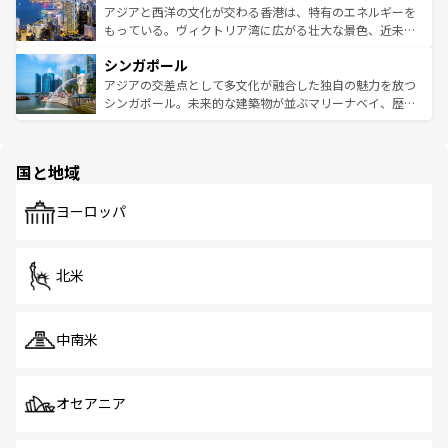
ひ現地で味わいたい。どの地域を訪れてもあたたかい人々
帯で自然と触れ合い、南部ではプーケットやクラビの美し
アジアと西洋の文化が交わる香港は、特有のエネルギーを
が旅行者を迎えてくれるので、きっと忘れられない旅にな
いビーチでリゾート気分を楽しむことができる。タイ料理
もっている。ヴィクトリア湾に広がる壮大な景色、近未来
るはずだ。 なお、新着のベトナム情報は
コンテンツ一覧
を
は世界的に有名で、屋台から高級レストランまで味覚を刺
的なアートスポット、そして歴史と現代が融合した町並
参照してほしい。
シンガポール
激する。気候は一年中温暖で、どの季節にも異なる楽しみ
み、どこを訪れても感動するはず。観光スポットが密集し
が待っている。親しみやすいタイの人々、仏教を中心とし
ており、効率よく見どころを回れるのも魅力。息をのむよ
アジアの交差点として多文化が融合した独自の魅力を放つ
た文化、そして多様な観光資源が、訪れる旅人を魅了し続
うな絶景から文化的な体験まで、香港を存分に楽しみ尽く
シンガポール。未来的な建築物が並ぶマリーナベイ、歴史
ける。 なお、新着のタイ情報は
コンテンツ一覧
を参照して
そう。 なお、新着の香港情報は
コンテンツ一覧
を参照して
と伝統を感じられるエスニックタウン、多数の緑豊かな公
ほしい。
ほしい。
園や自然保護区など、自然が調和した近代的な景観と文化
の多様性あふれるカラフルな町は、どこを歩いても新しい
国と地域
発見がある。さらに、治安のよさや充実した公共交通機関
も、旅行者にとっては魅力的なポイント。グルメも豊富
で、ホーカーズは地元の風情を楽しめる外せないスポット
ヨーロッパ
だ。訪れる人を飽きさせないシンガポールで、多様な魅力
を体感しよう。 なお、新着のシンガポール情報は
コンテン
ツ一覧
を参照してほしい。
北米
中南米
オセアニア