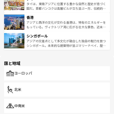
わってみてほしい。 なお、新着の韓国情報は
コンテンツ一
ーチミン市のフランス統治時代の建物も、独特の雰囲気を
タイは、東南アジアに位置する豊かな自然と歴史が息づく
覧
を参照してほしい。
醸し出している。また、バラエティの豊かさとおいしさで
国だ。首都バンコクは高層ビルが立ち並ぶ一方、伝統的な
世界中の食通を魅了してやまないベトナム料理も魅力のひ
寺院や市場がいたるところに点在し、古きよき文化と現代
香港
とつ。フォーやバインミー、ベトナムコーヒーなどは、ぜ
の活気が交差している。北部ではチェンマイなどの山岳地
ひ現地で味わいたい。どの地域を訪れてもあたたかい人々
帯で自然と触れ合い、南部ではプーケットやクラビの美し
アジアと西洋の文化が交わる香港は、特有のエネルギーを
が旅行者を迎えてくれるので、きっと忘れられない旅にな
いビーチでリゾート気分を楽しむことができる。タイ料理
もっている。ヴィクトリア湾に広がる壮大な景色、近未来
るはずだ。 なお、新着のベトナム情報は
コンテンツ一覧
を
は世界的に有名で、屋台から高級レストランまで味覚を刺
的なアートスポット、そして歴史と現代が融合した町並
参照してほしい。
シンガポール
激する。気候は一年中温暖で、どの季節にも異なる楽しみ
み、どこを訪れても感動するはず。観光スポットが密集し
が待っている。親しみやすいタイの人々、仏教を中心とし
ており、効率よく見どころを回れるのも魅力。息をのむよ
アジアの交差点として多文化が融合した独自の魅力を放つ
た文化、そして多様な観光資源が、訪れる旅人を魅了し続
うな絶景から文化的な体験まで、香港を存分に楽しみ尽く
シンガポール。未来的な建築物が並ぶマリーナベイ、歴史
ける。 なお、新着のタイ情報は
コンテンツ一覧
を参照して
そう。 なお、新着の香港情報は
コンテンツ一覧
を参照して
と伝統を感じられるエスニックタウン、多数の緑豊かな公
ほしい。
ほしい。
園や自然保護区など、自然が調和した近代的な景観と文化
の多様性あふれるカラフルな町は、どこを歩いても新しい
国と地域
発見がある。さらに、治安のよさや充実した公共交通機関
も、旅行者にとっては魅力的なポイント。グルメも豊富
で、ホーカーズは地元の風情を楽しめる外せないスポット
ヨーロッパ
だ。訪れる人を飽きさせないシンガポールで、多様な魅力
を体感しよう。 なお、新着のシンガポール情報は
コンテン
ツ一覧
を参照してほしい。
北米
中南米