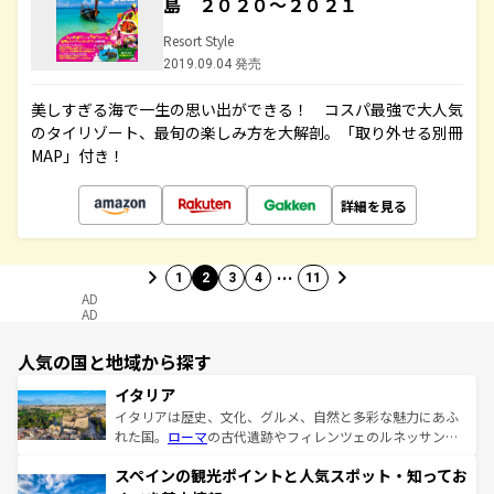
島 ２０２０～２０２１
Resort Style
2019.09.04 発売
美しすぎる海で一生の思い出ができる！ コスパ最強で大人気
のタイリゾート、最旬の楽しみ方を大解剖。「取り外せる別冊
MAP」付き！
詳細を見る
…
1
2
3
4
11
AD
AD
人気の国と地域から探す
イタリア
イタリアは歴史、文化、グルメ、自然と多彩な魅力にあふ
れた国。
ローマ
の古代遺跡やフィレンツェのルネッサンス
美術、ヴェネツィアの運河など、歴史あるスポットはもち
スペインの観光ポイントと人気スポット・知ってお
ろん、トスカーナの美しい田園風景やアマルフィ海岸の絶