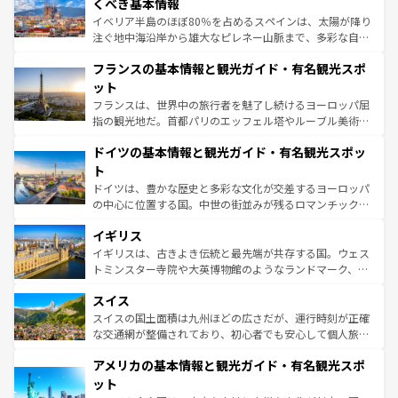
景など、自然景観も見逃せない。観光の合間には、本場の
くべき基本情報
ピザやパスタなど、絶品のイタリア料理を堪能することも
イベリア半島のほぼ80％を占めるスペインは、太陽が降り
できる。朝目覚めてから夜眠るまで、すべての瞬間を楽し
注ぐ地中海沿岸から雄大なピレネー山脈まで、多彩な自然
ませてくれるイタリアで、忘れられない旅をしてみよう！
と文化が詰まったヨーロッパ屈指の旅行先だ。多様な地域
なお、新着のイタリア情報は
コンテンツ一覧
を参照してほ
フランスの基本情報と観光ガイド・有名観光スポ
文化が根付くこの国では、情熱的なフラメンコ、熱気あふ
しい。
れる闘牛、そして美味しいタパスが生活の一部となってい
ット
る。首都マドリードの洗練された雰囲気や、バルセロナの
フランスは、世界中の旅行者を魅了し続けるヨーロッパ屈
アートに溢れた街角から、地方では古代ローマ遺跡や中世
指の観光地だ。首都パリのエッフェル塔やルーブル美術館
の城塞都市、穏やかなビーチリゾートまで多彩な表情を見
といった象徴的なスポットから、田舎町の古風な美しさま
せる。地方によって風土や気候が異なるスペインはその個
ドイツの基本情報と観光ガイド・有名観光スポッ
で、幅広い魅力が詰まっている。華麗な宮殿、歴史的な大
性で訪れる人を魅了する。 なお、新着のスペイン情報は
コ
聖堂、美しいビーチ、そして豊かな自然が、訪れる者を心
ト
ンテンツ一覧
を参照してほしい。
から魅了する。また、フランスは美食の国としても知ら
ドイツは、豊かな歴史と多彩な文化が交差するヨーロッパ
れ、フランス料理はユネスコ無形文化遺産にも登録されて
の中心に位置する国。中世の街並みが残るロマンチック街
いる。シャンパンの発祥地であるランス、プロヴァンスの
道から、未来を先取りするようなモダンな都市まで多様な
香り高いラベンダー畑など、多彩な楽しみ方が可能だ。さ
イギリス
顔を持つこの国は、どこを歩いても飽きることがない。ベ
らに、パリ以外の地域にも魅力が溢れており、どの街角に
ルリンの文化的活気、バイエルン州のアルプスの絶景、そ
イギリスは、古きよき伝統と最先端が共存する国。ウェス
も豊かな歴史と文化が息づいている。パリ以外の個性あふ
してライン川沿いのワイン畑といった風景は必見。ビール
トミンスター寺院や大英博物館のようなランドマーク、歴
れる地方に足を運ぶとそれぞれで全く異なる文化を体験で
とソーセージを味わいながら地元の人と過ごす楽しい時間
史ある大学都市、美しい丘陵地帯や牧歌的な風景など、エ
きるだろう。 なお、新着のフランス情報は
コンテンツ一覧
スイス
は、お酒好きな人にはぜひ体験してほしい。 なお、新着の
リアごとに異なる魅力がある。また、優雅なアフタヌーン
を参照してほしい。
ドイツ情報は
コンテンツ一覧
を参照してほしい。
ティー、ビール好きにはたまらない英国パブ、サッカー観
スイスの国土面積は九州ほどの広さだが、運行時刻が正確
戦など、本場だからこそできる体験も豊富。イギリスを旅
な交通網が整備されており、初心者でも安心して個人旅行
して楽しみつくそう。 なお、新着のイギリス情報は
コンテ
を楽しめる。日本同様に時刻表どおりの旅が可能だ。中世
アメリカの基本情報と観光ガイド・有名観光スポ
ンツ一覧
を参照してほしい。
の建物がそのまま残る町や、スイスならではのユニークな
博物館もあり、アルプス観光だけでなく町歩きも満喫する
ット
ことができる。国民の所得が高いため物価も高いが、旅行