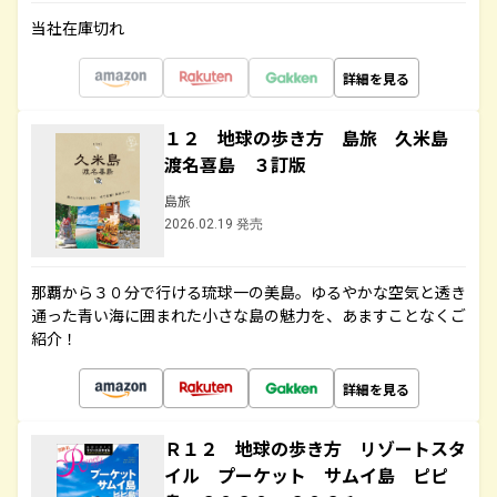
当社在庫切れ
詳細を見る
１２ 地球の歩き方 島旅 久米島
渡名喜島 ３訂版
島旅
2026.02.19 発売
那覇から３０分で行ける琉球一の美島。ゆるやかな空気と透き
通った青い海に囲まれた小さな島の魅力を、あますことなくご
紹介！
詳細を見る
Ｒ１２ 地球の歩き方 リゾートスタ
イル プーケット サムイ島 ピピ