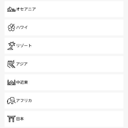
オセアニア
ハワイ
リゾート
アジア
中近東
アフリカ
日本