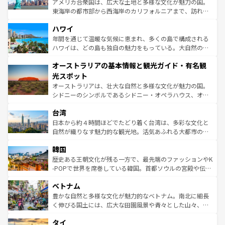
アメリカ合衆国は、広大な土地と多様な文化が魅力の国。
者向けの交通パス提供のサービスもあり、うまく活用すれ
東海岸の都市部から西海岸のカリフォルニアまで、訪れる
ば市内交通費無料で観光を楽しむこともできる。 なお、新
場所ごとに異なる風景と体験が待っている。ニューヨーク
着のスイス情報は
コンテンツ一覧
を参照してほしい。
ハワイ
のような巨大都市は、観光、ショッピング、エンターテイ
ンメントが詰まった刺激的なスポットだ。一方、アメリカ
年間を通じて温暖な気候に恵まれ、多くの島で構成される
西部には大自然が広がり、グランドキャニオンやイエロー
ハワイは、どの島も独自の魅力をもっている。大自然の神
ストーン国立公園といった絶景が堪能できる。さらに、南
秘を感じたいなら、火山が生み出した壮大な景観を誇るハ
オーストラリアの基本情報と観光ガイド・有名観
部のニューオーリンズでは、音楽と美食が融合した独特の
ワイ島は見逃せない。また、定番の観光地といえばオアフ
文化が魅力。旅行者はアメリカの各地域で異なる魅力を楽
島だが、静かな自然を求めるならマウイ島やカウアイ島が
光スポット
しみながら、その多様性と豊かな歴史を感じることができ
おすすめ。エメラルドグリーンに輝く海をはじめ、豊かな
オーストラリアは、壮大な自然と多様な文化が魅力の国。
るだろう。車でのロードトリップや列車の旅も、アメリカ
文化や歴史が息づいている。「アロハスピリット」と呼ば
シドニーのシンボルであるシドニー・オペラハウス、オー
ならではの贅沢な旅のスタイルだ。 なお、新着のアメリカ
れるおもてなしの心で訪れる人々を迎えてくれるハワイの
ストラリア東海岸北部に広がる大サンゴ礁地帯グレートバ
情報は
コンテンツ一覧
を参照してほしい。
人々、おいしいローカルフードやハワイアンミュージッ
台湾
リアリーフや大陸中央部にそびえるウルル（エアーズロッ
ク、伝統的なフラダンスなど、すべてがハワイの魅力を彩
ク）、タスマニアの美しい原生林やケアンズの熱帯雨林な
日本から約４時間ほどでたどり着く台湾は、多彩な文化と
っている。訪れるたびに新しい発見と感動が待っているハ
ど、見どころがたくさん。また、カフェやワイン、オージ
自然が織りなす魅力的な観光地。活気あふれる大都市の台
ワイを、存分に味わってほしい。 なお、新着のハワイ情報
ービーフなどの食文化も豊かで、美味しいものであふれて
北やノスタルジックな町並みが人気な九份（ジォウフェ
は
コンテンツ一覧
を参照してほしい。
韓国
いる。アクティビティも充実しており、サーフィンやダイ
ン）、静ひつな山岳地帯である台湾東部など、都市の喧騒
ビング、ハイキングなど、アウトドア好きにはたまらな
と山間の静けさが共存しており、訪れる人に新しい発見と
歴史ある王朝文化が残る一方で、最先端のファッションやK
い。オーストラリアの多彩な魅力を存分に味わいつくそ
驚きをもたらしてくれる。また、奥深い台湾の食文化も魅
-POPで世界を席巻している韓国。首都ソウルの宮殿や伝統
う。 なお、新着のオーストラリア情報は
コンテンツ一覧
を
力で、夜市などの屋台グルメから高級料理、ヘルシーで美
家屋が並ぶエリアでは韓国の歴史と文化に浸ることがで
参照してほしい。
ベトナム
容にもいいと評判のスイーツなど、バラエティ豊かな料理
き、地方に足を延ばせば四季折々の自然美を楽しむことが
が味わえる。 なお、新着の台湾情報は
コンテンツ一覧
を参
できる。そして、キムチや焼肉、絶品のストリートフード
豊かな自然と多様な文化が魅力的なベトナム。南北に細長
照してほしい。
まで、さまざまな韓国料理が待っている。夜には、韓国な
く伸びる国土には、広大な田園風景や青々とした山々、世
らではのナイトライフも堪能できる。あたたかいホスピタ
界遺産に登録された壮大な自然景観が点在し、都市部では
タイ
リティに包まれながら、韓国の多彩な魅力を心ゆくまで味
急速な発展と共に伝統が息づく。ハノイの古い町並みやホ