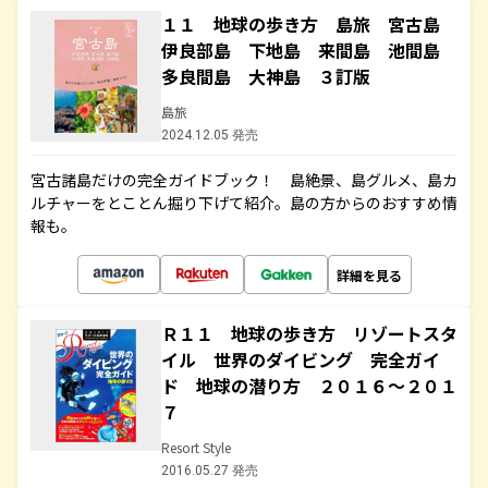
１１ 地球の歩き方 島旅 宮古島
伊良部島 下地島 来間島 池間島
多良間島 大神島 ３訂版
島旅
2024.12.05 発売
宮古諸島だけの完全ガイドブック！ 島絶景、島グルメ、島カ
ルチャーをとことん掘り下げて紹介。島の方からのおすすめ情
報も。
詳細を見る
Ｒ１１ 地球の歩き方 リゾートスタ
イル 世界のダイビング 完全ガイ
ド 地球の潜り方 ２０１６～２０１
７
Resort Style
2016.05.27 発売