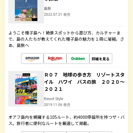
島旅
2022.07.21 発売
ようこそ種子島へ！絶景スポットから遊び方、カルチャーま
で、島の人たちが教えてくれた種子島の魅力を１冊に凝縮。さ
あ、島旅へ
詳細を見る
Ｒ０７ 地球の歩き方 リゾートスタ
イル ハワイ バスの旅 ２０２０～
２０２１
Resort Style
2019.11.06 発売
オアフ島内を網羅する105ルート、約4000停留所を持つザ・バ
ス。旅行者に便利なルートを厳選して掲載。