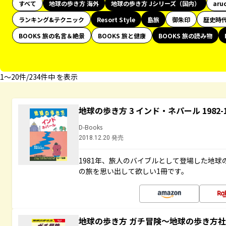
すべて
地球の歩き方 海外
地球の歩き方 Jシリーズ（国内）
aru
ランキング&テクニック
Resort Style
島旅
御朱印
歴史時
BOOKS 旅の名言＆絶景
BOOKS 旅と健康
BOOKS 旅の読み物
1〜20件/234件中 を表示
地球の歩き方 3 インド・ネパール 1982
D-Books
2018.12.20 発売
1981年、旅人のバイブルとして登場した地
の旅を思い出して欲しい1冊です。
地球の歩き方 ガチ冒険～地球の歩き方