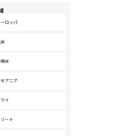
域
ヨーロッパ
北米
中南米
オセアニア
ハワイ
リゾート