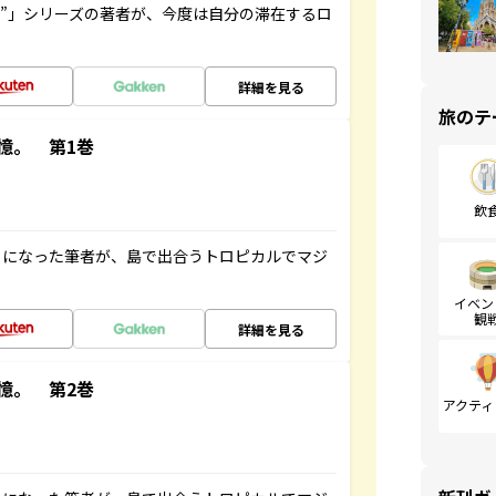
ト”」シリーズの著者が、今度は自分の滞在するロ
詳細を見る
旅のテ
憶。 第1巻
飲
とになった筆者が、島で出合うトロピカルでマジ
イベン
観
詳細を見る
憶。 第2巻
アクティ