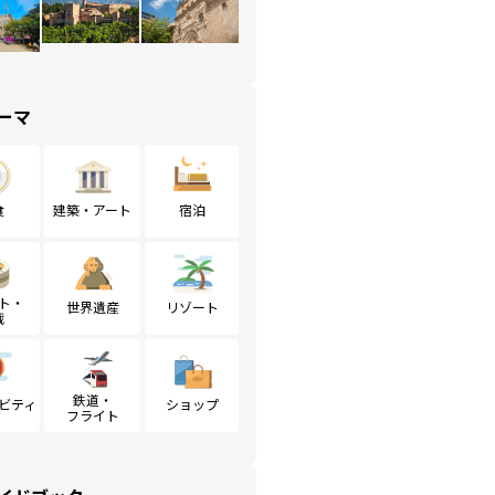
ーマ
食
建築・アート
宿泊
ト・
世界遺産
リゾート
戦
鉄道・
ビティ
ショップ
フライト