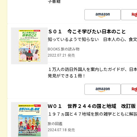
子書籍
Ｓ０１ 今こそ学びたい日本のこと
知っているようで知らない 日本人の心、食
BOOKS 旅の読み物
2022.07.21 発売
１万人の訪日外国人を案内したガイドが、日
発見ができる１冊！
Ｗ０１ 世界２４４の国と地域 改訂版
１９７ヵ国と４７地域を旅の雑学とともに解
旅の図鑑
2024.07.18 発売