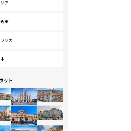
アジア
中近東
アフリカ
日本
ポット