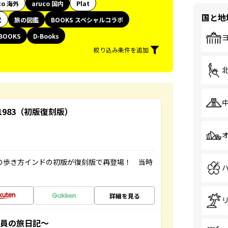
co 海外
aruco 国内
Plat
国と地
代
旅の図鑑
BOOKS スペシャルコラボ
BOOKS
D-Books
絞り込み条件を追加
-1983（初版復刻版）
球の歩き方インドの初版が復刻版で再登場！ 当時
詳細を見る
社員の旅日記～