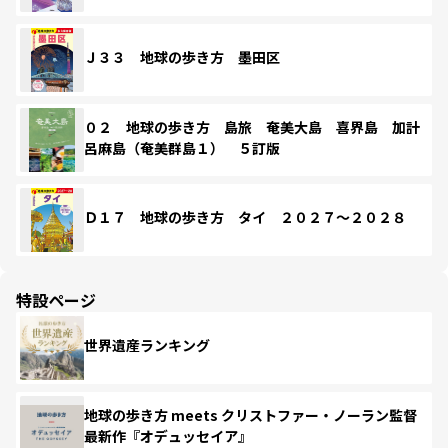
Ｊ３３ 地球の歩き方 墨田区
０２ 地球の歩き方 島旅 奄美大島 喜界島 加計
呂麻島（奄美群島１） ５訂版
Ｄ１７ 地球の歩き方 タイ ２０２７～２０２８
特設ページ
世界遺産ランキング
地球の歩き方 meets クリストファー・ノーラン監督
最新作『オデュッセイア』