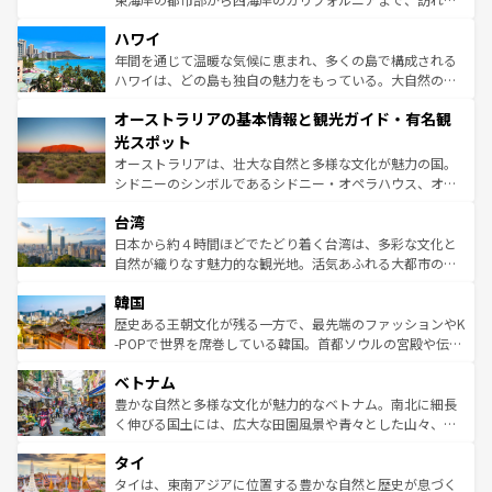
ば市内交通費無料で観光を楽しむこともできる。 なお、新
場所ごとに異なる風景と体験が待っている。ニューヨーク
着のスイス情報は
コンテンツ一覧
を参照してほしい。
ハワイ
のような巨大都市は、観光、ショッピング、エンターテイ
ンメントが詰まった刺激的なスポットだ。一方、アメリカ
年間を通じて温暖な気候に恵まれ、多くの島で構成される
西部には大自然が広がり、グランドキャニオンやイエロー
ハワイは、どの島も独自の魅力をもっている。大自然の神
ストーン国立公園といった絶景が堪能できる。さらに、南
秘を感じたいなら、火山が生み出した壮大な景観を誇るハ
オーストラリアの基本情報と観光ガイド・有名観
部のニューオーリンズでは、音楽と美食が融合した独特の
ワイ島は見逃せない。また、定番の観光地といえばオアフ
文化が魅力。旅行者はアメリカの各地域で異なる魅力を楽
島だが、静かな自然を求めるならマウイ島やカウアイ島が
光スポット
しみながら、その多様性と豊かな歴史を感じることができ
おすすめ。エメラルドグリーンに輝く海をはじめ、豊かな
オーストラリアは、壮大な自然と多様な文化が魅力の国。
るだろう。車でのロードトリップや列車の旅も、アメリカ
文化や歴史が息づいている。「アロハスピリット」と呼ば
シドニーのシンボルであるシドニー・オペラハウス、オー
ならではの贅沢な旅のスタイルだ。 なお、新着のアメリカ
れるおもてなしの心で訪れる人々を迎えてくれるハワイの
ストラリア東海岸北部に広がる大サンゴ礁地帯グレートバ
情報は
コンテンツ一覧
を参照してほしい。
人々、おいしいローカルフードやハワイアンミュージッ
台湾
リアリーフや大陸中央部にそびえるウルル（エアーズロッ
ク、伝統的なフラダンスなど、すべてがハワイの魅力を彩
ク）、タスマニアの美しい原生林やケアンズの熱帯雨林な
日本から約４時間ほどでたどり着く台湾は、多彩な文化と
っている。訪れるたびに新しい発見と感動が待っているハ
ど、見どころがたくさん。また、カフェやワイン、オージ
自然が織りなす魅力的な観光地。活気あふれる大都市の台
ワイを、存分に味わってほしい。 なお、新着のハワイ情報
ービーフなどの食文化も豊かで、美味しいものであふれて
北やノスタルジックな町並みが人気な九份（ジォウフェ
は
コンテンツ一覧
を参照してほしい。
韓国
いる。アクティビティも充実しており、サーフィンやダイ
ン）、静ひつな山岳地帯である台湾東部など、都市の喧騒
ビング、ハイキングなど、アウトドア好きにはたまらな
と山間の静けさが共存しており、訪れる人に新しい発見と
歴史ある王朝文化が残る一方で、最先端のファッションやK
い。オーストラリアの多彩な魅力を存分に味わいつくそ
驚きをもたらしてくれる。また、奥深い台湾の食文化も魅
-POPで世界を席巻している韓国。首都ソウルの宮殿や伝統
う。 なお、新着のオーストラリア情報は
コンテンツ一覧
を
力で、夜市などの屋台グルメから高級料理、ヘルシーで美
家屋が並ぶエリアでは韓国の歴史と文化に浸ることがで
参照してほしい。
ベトナム
容にもいいと評判のスイーツなど、バラエティ豊かな料理
き、地方に足を延ばせば四季折々の自然美を楽しむことが
が味わえる。 なお、新着の台湾情報は
コンテンツ一覧
を参
できる。そして、キムチや焼肉、絶品のストリートフード
豊かな自然と多様な文化が魅力的なベトナム。南北に細長
照してほしい。
まで、さまざまな韓国料理が待っている。夜には、韓国な
く伸びる国土には、広大な田園風景や青々とした山々、世
らではのナイトライフも堪能できる。あたたかいホスピタ
界遺産に登録された壮大な自然景観が点在し、都市部では
タイ
リティに包まれながら、韓国の多彩な魅力を心ゆくまで味
急速な発展と共に伝統が息づく。ハノイの古い町並みやホ
わってみてほしい。 なお、新着の韓国情報は
コンテンツ一
ーチミン市のフランス統治時代の建物も、独特の雰囲気を
タイは、東南アジアに位置する豊かな自然と歴史が息づく