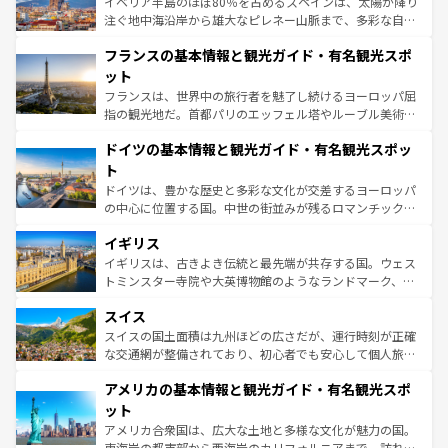
景など、自然景観も見逃せない。観光の合間には、本場の
イベリア半島のほぼ80％を占めるスペインは、太陽が降り
ピザやパスタなど、絶品のイタリア料理を堪能することも
注ぐ地中海沿岸から雄大なピレネー山脈まで、多彩な自然
できる。朝目覚めてから夜眠るまで、すべての瞬間を楽し
と文化が詰まったヨーロッパ屈指の旅行先だ。多様な地域
フランスの基本情報と観光ガイド・有名観光スポ
ませてくれるイタリアで、忘れられない旅をしてみよう！
文化が根付くこの国では、情熱的なフラメンコ、熱気あふ
なお、新着のイタリア情報は
コンテンツ一覧
を参照してほ
れる闘牛、そして美味しいタパスが生活の一部となってい
ット
しい。
る。首都マドリードの洗練された雰囲気や、バルセロナの
フランスは、世界中の旅行者を魅了し続けるヨーロッパ屈
アートに溢れた街角から、地方では古代ローマ遺跡や中世
指の観光地だ。首都パリのエッフェル塔やルーブル美術館
の城塞都市、穏やかなビーチリゾートまで多彩な表情を見
といった象徴的なスポットから、田舎町の古風な美しさま
せる。地方によって風土や気候が異なるスペインはその個
ドイツの基本情報と観光ガイド・有名観光スポッ
で、幅広い魅力が詰まっている。華麗な宮殿、歴史的な大
性で訪れる人を魅了する。 なお、新着のスペイン情報は
コ
聖堂、美しいビーチ、そして豊かな自然が、訪れる者を心
ト
ンテンツ一覧
を参照してほしい。
から魅了する。また、フランスは美食の国としても知ら
ドイツは、豊かな歴史と多彩な文化が交差するヨーロッパ
れ、フランス料理はユネスコ無形文化遺産にも登録されて
の中心に位置する国。中世の街並みが残るロマンチック街
いる。シャンパンの発祥地であるランス、プロヴァンスの
道から、未来を先取りするようなモダンな都市まで多様な
香り高いラベンダー畑など、多彩な楽しみ方が可能だ。さ
イギリス
顔を持つこの国は、どこを歩いても飽きることがない。ベ
らに、パリ以外の地域にも魅力が溢れており、どの街角に
ルリンの文化的活気、バイエルン州のアルプスの絶景、そ
イギリスは、古きよき伝統と最先端が共存する国。ウェス
も豊かな歴史と文化が息づいている。パリ以外の個性あふ
してライン川沿いのワイン畑といった風景は必見。ビール
トミンスター寺院や大英博物館のようなランドマーク、歴
れる地方に足を運ぶとそれぞれで全く異なる文化を体験で
とソーセージを味わいながら地元の人と過ごす楽しい時間
史ある大学都市、美しい丘陵地帯や牧歌的な風景など、エ
きるだろう。 なお、新着のフランス情報は
コンテンツ一覧
スイス
は、お酒好きな人にはぜひ体験してほしい。 なお、新着の
リアごとに異なる魅力がある。また、優雅なアフタヌーン
を参照してほしい。
ドイツ情報は
コンテンツ一覧
を参照してほしい。
ティー、ビール好きにはたまらない英国パブ、サッカー観
スイスの国土面積は九州ほどの広さだが、運行時刻が正確
戦など、本場だからこそできる体験も豊富。イギリスを旅
な交通網が整備されており、初心者でも安心して個人旅行
して楽しみつくそう。 なお、新着のイギリス情報は
コンテ
を楽しめる。日本同様に時刻表どおりの旅が可能だ。中世
アメリカの基本情報と観光ガイド・有名観光スポ
ンツ一覧
を参照してほしい。
の建物がそのまま残る町や、スイスならではのユニークな
博物館もあり、アルプス観光だけでなく町歩きも満喫する
ット
ことができる。国民の所得が高いため物価も高いが、旅行
アメリカ合衆国は、広大な土地と多様な文化が魅力の国。
者向けの交通パス提供のサービスもあり、うまく活用すれ
東海岸の都市部から西海岸のカリフォルニアまで、訪れる