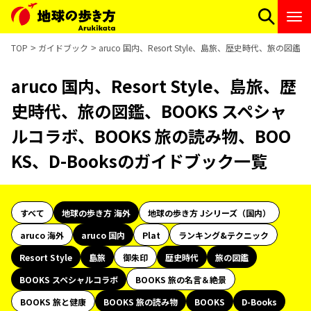
TOP
ガイドブック
aruco 国内、Resort Style、島旅、歴史時代、旅の図
aruco 国内、Resort Style、島旅、歴
史時代、旅の図鑑、BOOKS スペシャ
ルコラボ、BOOKS 旅の読み物、BOO
KS、D-Booksのガイドブック一覧
すべて
地球の歩き方 海外
地球の歩き方 Jシリーズ（国内）
aruco 海外
aruco 国内
Plat
ランキング&テクニック
Resort Style
島旅
御朱印
歴史時代
旅の図鑑
BOOKS スペシャルコラボ
BOOKS 旅の名言＆絶景
BOOKS 旅と健康
BOOKS 旅の読み物
BOOKS
D-Books