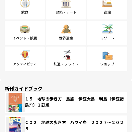
飲食
建築・アート
宿泊
イベント・観戦
世界遺産
リゾート
アクティビティ
鉄道・フライト
ショップ
新刊ガイドブック
１５ 地球の歩き方 島旅 伊豆大島 利島（伊豆諸
島①）３訂版
Ｃ０２ 地球の歩き方 ハワイ島 ２０２７～２０２
８