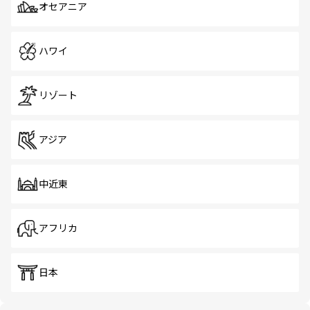
オセアニア
ハワイ
リゾート
アジア
中近東
アフリカ
日本