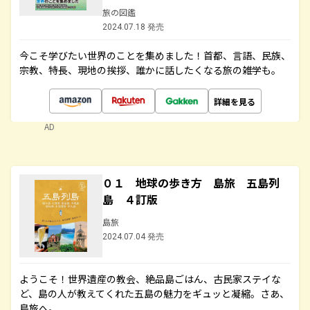
旅の図鑑
2024.07.18 発売
今こそ学びたい世界のことを集めました！首都、言語、民族、
宗教、特長、現地の挨拶、誰かに話したくなる旅の雑学も。
詳細を見る
AD
０１ 地球の歩き方 島旅 五島列
島 ４訂版
島旅
2024.07.04 発売
ようこそ！世界遺産の教会、絶品島ごはん、古民家ステイな
ど、島の人が教えてくれた五島の魅力をギュッと凝縮。さあ、
島旅へ。