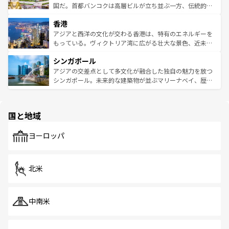
覧
を参照してほしい。
醸し出している。また、バラエティの豊かさとおいしさで
国だ。首都バンコクは高層ビルが立ち並ぶ一方、伝統的な
世界中の食通を魅了してやまないベトナム料理も魅力のひ
寺院や市場がいたるところに点在し、古きよき文化と現代
香港
とつ。フォーやバインミー、ベトナムコーヒーなどは、ぜ
の活気が交差している。北部ではチェンマイなどの山岳地
ひ現地で味わいたい。どの地域を訪れてもあたたかい人々
帯で自然と触れ合い、南部ではプーケットやクラビの美し
アジアと西洋の文化が交わる香港は、特有のエネルギーを
が旅行者を迎えてくれるので、きっと忘れられない旅にな
いビーチでリゾート気分を楽しむことができる。タイ料理
もっている。ヴィクトリア湾に広がる壮大な景色、近未来
るはずだ。 なお、新着のベトナム情報は
コンテンツ一覧
を
は世界的に有名で、屋台から高級レストランまで味覚を刺
的なアートスポット、そして歴史と現代が融合した町並
参照してほしい。
シンガポール
激する。気候は一年中温暖で、どの季節にも異なる楽しみ
み、どこを訪れても感動するはず。観光スポットが密集し
が待っている。親しみやすいタイの人々、仏教を中心とし
ており、効率よく見どころを回れるのも魅力。息をのむよ
アジアの交差点として多文化が融合した独自の魅力を放つ
た文化、そして多様な観光資源が、訪れる旅人を魅了し続
うな絶景から文化的な体験まで、香港を存分に楽しみ尽く
シンガポール。未来的な建築物が並ぶマリーナベイ、歴史
ける。 なお、新着のタイ情報は
コンテンツ一覧
を参照して
そう。 なお、新着の香港情報は
コンテンツ一覧
を参照して
と伝統を感じられるエスニックタウン、多数の緑豊かな公
ほしい。
ほしい。
園や自然保護区など、自然が調和した近代的な景観と文化
の多様性あふれるカラフルな町は、どこを歩いても新しい
国と地域
発見がある。さらに、治安のよさや充実した公共交通機関
も、旅行者にとっては魅力的なポイント。グルメも豊富
で、ホーカーズは地元の風情を楽しめる外せないスポット
ヨーロッパ
だ。訪れる人を飽きさせないシンガポールで、多様な魅力
を体感しよう。 なお、新着のシンガポール情報は
コンテン
ツ一覧
を参照してほしい。
北米
中南米