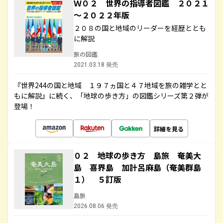
Ｗ０２ 世界の指導者図鑑 ２０２１
～２０２２年版
２０８の国と地域のリーダーを経歴ととも
に解説
旅の図鑑
2021.03.18 発売
『世界244の国と地域 １９７ヵ国と４７地域を旅の雑学とと
もに解説』に続く、「地球の歩き方」の図鑑シリーズ第２弾が
登場！
詳細を見る
０２ 地球の歩き方 島旅 奄美大
島 喜界島 加計呂麻島（奄美群島
１） ５訂版
島旅
2026.08.06 発売