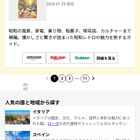
2026.01.29 発売
昭和の風景、家電、乗り物、駄菓子、喫茶店、カルチャーまで
網羅。懐かしさと驚きが詰まった昭和レトロの魅力を旅するガ
イド。
詳細を見る
…
1
2
3
11
AD
AD
人気の国と地域から探す
イタリア
イタリアは歴史、文化、グルメ、自然と多彩な魅力にあふ
れた国。
ローマ
の古代遺跡やフィレンツェのルネッサンス
美術、ヴェネツィアの運河など、歴史あるスポットはもち
スペイン
ろん、トスカーナの美しい田園風景やアマルフィ海岸の絶