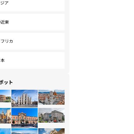
アジア
中近東
アフリカ
日本
ポット