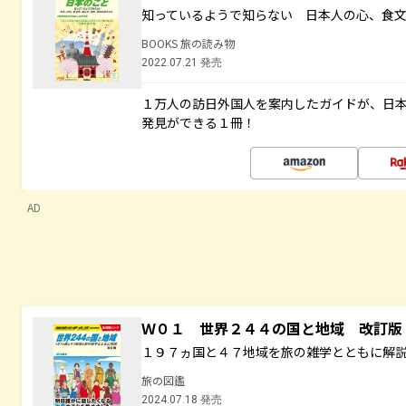
知っているようで知らない 日本人の心、食
BOOKS 旅の読み物
2022.07.21 発売
１万人の訪日外国人を案内したガイドが、日
発見ができる１冊！
AD
Ｗ０１ 世界２４４の国と地域 改訂版
１９７ヵ国と４７地域を旅の雑学とともに解
旅の図鑑
2024.07.18 発売