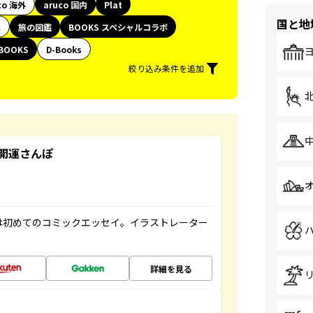
co 海外
aruco 国内
Plat
国と地
代
旅の図鑑
BOOKS スペシャルコラボ
BOOKS
D-Books
絞り込み条件を追加
開運さんぽ
は初めてのコミックエッセイ。イラストレーター
詳細を見る