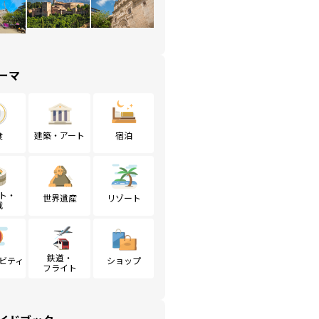
ーマ
食
建築・アート
宿泊
ト・
世界遺産
リゾート
戦
鉄道・
ビティ
ショップ
フライト