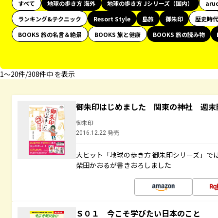
すべて
地球の歩き方 海外
地球の歩き方 Jシリーズ（国内）
aru
ランキング&テクニック
Resort Style
島旅
御朱印
歴史時
BOOKS 旅の名言＆絶景
BOOKS 旅と健康
BOOKS 旅の読み物
1〜20件/308件中 を表示
御朱印はじめました 関東の神社 週末
御朱印
2016.12.22 発売
大ヒット「地球の歩き方 御朱印シリーズ」で
柴田かおるが書きおろしました
Ｓ０１ 今こそ学びたい日本のこと