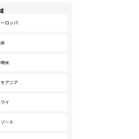
域
ヨーロッパ
北米
中南米
オセアニア
ハワイ
リゾート