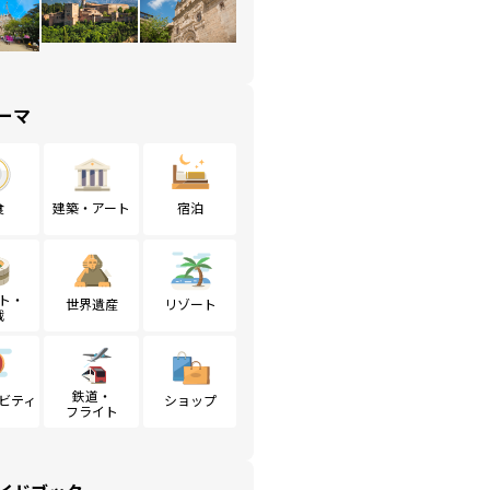
ーマ
食
建築・アート
宿泊
ト・
世界遺産
リゾート
戦
鉄道・
ビティ
ショップ
フライト