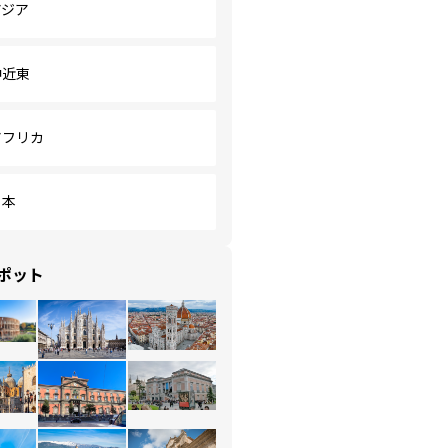
アジア
中近東
アフリカ
日本
ポット