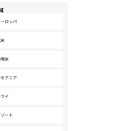
域
ヨーロッパ
北米
中南米
オセアニア
ハワイ
リゾート