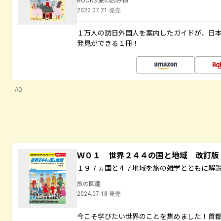
2022.07.21 発売
１万人の訪日外国人を案内したガイドが、日
発見ができる１冊！
AD
Ｗ０１ 世界２４４の国と地域 改訂版
１９７ヵ国と４７地域を旅の雑学とともに解
旅の図鑑
2024.07.18 発売
今こそ学びたい世界のことを集めました！首