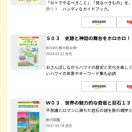
「ＮＹでやるべきこと」「見るべきもの」を
介！！ ハンディなガイドブック。
Ｓ０３ 史跡と神話の舞台をホロホロ！
BOOKS 旅の読み物
2024.03.22 発売
おさんぽしながらハワイの歴史と文化を楽し
いハワイの年表やキーワード集も必読
Ｗ０３ 世界の魅力的な奇岩と巨石１
不思議とロマンに満ちた岩石の謎を旅の雑学
旅の図鑑
2021.03.18 発売