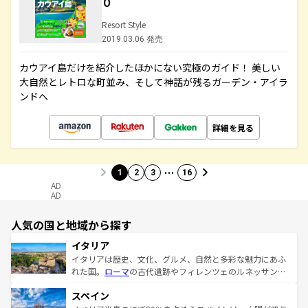
０
Resort Style
2019.03.06 発売
カウアイ島だけを紹介したほかにない究極のガイド！ 美しい
大自然とレトロな町並み、そして神話が残るガーデン・アイラ
ンドへ
詳細を見る
…
1
2
3
16
AD
AD
人気の国と地域から探す
イタリア
イタリアは歴史、文化、グルメ、自然と多彩な魅力にあふ
れた国。
ローマ
の古代遺跡やフィレンツェのルネッサンス
美術、ヴェネツィアの運河など、歴史あるスポットはもち
スペイン
ろん、トスカーナの美しい田園風景やアマルフィ海岸の絶