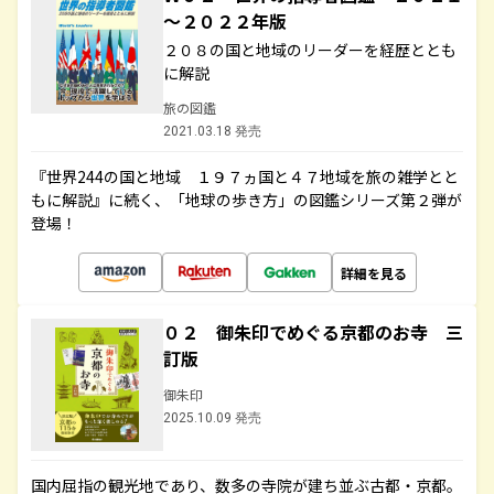
～２０２２年版
２０８の国と地域のリーダーを経歴ととも
に解説
旅の図鑑
2021.03.18 発売
『世界244の国と地域 １９７ヵ国と４７地域を旅の雑学とと
もに解説』に続く、「地球の歩き方」の図鑑シリーズ第２弾が
登場！
詳細を見る
０２ 御朱印でめぐる京都のお寺 三
訂版
御朱印
2025.10.09 発売
国内屈指の観光地であり、数多の寺院が建ち並ぶ古都・京都。