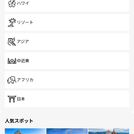
ハワイ
リゾート
アジア
中近東
アフリカ
日本
人気スポット