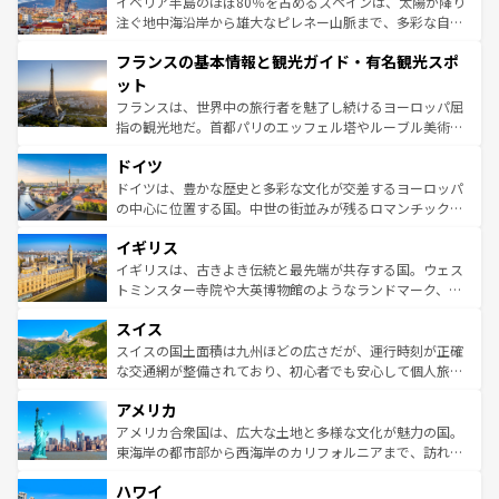
景など、自然景観も見逃せない。観光の合間には、本場の
イベリア半島のほぼ80％を占めるスペインは、太陽が降り
ピザやパスタなど、絶品のイタリア料理を堪能することも
注ぐ地中海沿岸から雄大なピレネー山脈まで、多彩な自然
できる。朝目覚めてから夜眠るまで、すべての瞬間を楽し
と文化が詰まったヨーロッパ屈指の旅行先だ。多様な地域
フランスの基本情報と観光ガイド・有名観光スポ
ませてくれるイタリアで、忘れられない旅をしてみよう！
文化が根付くこの国では、情熱的なフラメンコ、熱気あふ
なお、新着のイタリア情報は
コンテンツ一覧
を参照してほ
れる闘牛、そして美味しいタパスが生活の一部となってい
ット
しい。
る。首都マドリードの洗練された雰囲気や、バルセロナの
フランスは、世界中の旅行者を魅了し続けるヨーロッパ屈
アートに溢れた街角から、地方では古代ローマ遺跡や中世
指の観光地だ。首都パリのエッフェル塔やルーブル美術館
の城塞都市、穏やかなビーチリゾートまで多彩な表情を見
といった象徴的なスポットから、田舎町の古風な美しさま
せる。地方によって風土や気候が異なるスペインはその個
ドイツ
で、幅広い魅力が詰まっている。華麗な宮殿、歴史的な大
性で訪れる人を魅了する。 なお、新着のスペイン情報は
コ
聖堂、美しいビーチ、そして豊かな自然が、訪れる者を心
ドイツは、豊かな歴史と多彩な文化が交差するヨーロッパ
ンテンツ一覧
を参照してほしい。
から魅了する。また、フランスは美食の国としても知ら
の中心に位置する国。中世の街並みが残るロマンチック街
れ、フランス料理はユネスコ無形文化遺産にも登録されて
道から、未来を先取りするようなモダンな都市まで多様な
イギリス
いる。シャンパンの発祥地であるランス、プロヴァンスの
顔を持つこの国は、どこを歩いても飽きることがない。ベ
香り高いラベンダー畑など、多彩な楽しみ方が可能だ。さ
ルリンの文化的活気、バイエルン州のアルプスの絶景、そ
イギリスは、古きよき伝統と最先端が共存する国。ウェス
らに、パリ以外の地域にも魅力が溢れており、どの街角に
してライン川沿いのワイン畑といった風景は必見。ビール
トミンスター寺院や大英博物館のようなランドマーク、歴
も豊かな歴史と文化が息づいている。パリ以外の個性あふ
とソーセージを味わいながら地元の人と過ごす楽しい時間
史ある大学都市、美しい丘陵地帯や牧歌的な風景など、エ
れる地方に足を運ぶとそれぞれで全く異なる文化を体験で
スイス
は、お酒好きな人にはぜひ体験してほしい。 なお、新着の
リアごとに異なる魅力がある。また、優雅なアフタヌーン
きるだろう。 なお、新着のフランス情報は
コンテンツ一覧
ドイツ情報は
コンテンツ一覧
を参照してほしい。
ティー、ビール好きにはたまらない英国パブ、サッカー観
スイスの国土面積は九州ほどの広さだが、運行時刻が正確
を参照してほしい。
戦など、本場だからこそできる体験も豊富。イギリスを旅
な交通網が整備されており、初心者でも安心して個人旅行
して楽しみつくそう。 なお、新着のイギリス情報は
コンテ
を楽しめる。日本同様に時刻表どおりの旅が可能だ。中世
アメリカ
ンツ一覧
を参照してほしい。
の建物がそのまま残る町や、スイスならではのユニークな
博物館もあり、アルプス観光だけでなく町歩きも満喫する
アメリカ合衆国は、広大な土地と多様な文化が魅力の国。
ことができる。国民の所得が高いため物価も高いが、旅行
東海岸の都市部から西海岸のカリフォルニアまで、訪れる
者向けの交通パス提供のサービスもあり、うまく活用すれ
場所ごとに異なる風景と体験が待っている。ニューヨーク
ハワイ
ば市内交通費無料で観光を楽しむこともできる。 なお、新
のような巨大都市は、観光、ショッピング、エンターテイ