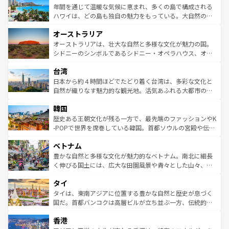
着のスイス情報は
コンテンツ一覧
を参照してほしい。
ンメントが詰まった刺激的なスポットだ。一方、アメリカ
年間を通じて温暖な気候に恵まれ、多くの島で構成される
西部には大自然が広がり、グランドキャニオンやイエロー
ハワイは、どの島も独自の魅力をもっている。大自然の神
ストーン国立公園といった絶景が堪能できる。さらに、南
秘を感じたいなら、火山が生み出した壮大な景観を誇るハ
オーストラリア
部のニューオーリンズでは、音楽と美食が融合した独特の
ワイ島は見逃せない。また、定番の観光地といえばオアフ
文化が魅力。旅行者はアメリカの各地域で異なる魅力を楽
島だが、静かな自然を求めるならマウイ島やカウアイ島が
オーストラリアは、壮大な自然と多様な文化が魅力の国。
しみながら、その多様性と豊かな歴史を感じることができ
おすすめ。エメラルドグリーンに輝く海をはじめ、豊かな
シドニーのシンボルであるシドニー・オペラハウス、オー
るだろう。車でのロードトリップや列車の旅も、アメリカ
文化や歴史が息づいている。「アロハスピリット」と呼ば
ストラリア東海岸北部に広がる大サンゴ礁地帯グレートバ
ならではの贅沢な旅のスタイルだ。 なお、新着のアメリカ
台湾
れるおもてなしの心で訪れる人々を迎えてくれるハワイの
リアリーフや大陸中央部にそびえるウルル（エアーズロッ
情報は
コンテンツ一覧
を参照してほしい。
人々、おいしいローカルフードやハワイアンミュージッ
ク）、タスマニアの美しい原生林やケアンズの熱帯雨林な
日本から約４時間ほどでたどり着く台湾は、多彩な文化と
ク、伝統的なフラダンスなど、すべてがハワイの魅力を彩
ど、見どころがたくさん。また、カフェやワイン、オージ
自然が織りなす魅力的な観光地。活気あふれる大都市の台
っている。訪れるたびに新しい発見と感動が待っているハ
ービーフなどの食文化も豊かで、美味しいものであふれて
北やノスタルジックな町並みが人気な九份（ジォウフェ
ワイを、存分に味わってほしい。 なお、新着のハワイ情報
韓国
いる。アクティビティも充実しており、サーフィンやダイ
ン）、静ひつな山岳地帯である台湾東部など、都市の喧騒
は
コンテンツ一覧
を参照してほしい。
ビング、ハイキングなど、アウトドア好きにはたまらな
と山間の静けさが共存しており、訪れる人に新しい発見と
歴史ある王朝文化が残る一方で、最先端のファッションやK
い。オーストラリアの多彩な魅力を存分に味わいつくそ
驚きをもたらしてくれる。また、奥深い台湾の食文化も魅
-POPで世界を席巻している韓国。首都ソウルの宮殿や伝統
う。 なお、新着のオーストラリア情報は
コンテンツ一覧
を
力で、夜市などの屋台グルメから高級料理、ヘルシーで美
家屋が並ぶエリアでは韓国の歴史と文化に浸ることがで
参照してほしい。
ベトナム
容にもいいと評判のスイーツなど、バラエティ豊かな料理
き、地方に足を延ばせば四季折々の自然美を楽しむことが
が味わえる。 なお、新着の台湾情報は
コンテンツ一覧
を参
できる。そして、キムチや焼肉、絶品のストリートフード
豊かな自然と多様な文化が魅力的なベトナム。南北に細長
照してほしい。
まで、さまざまな韓国料理が待っている。夜には、韓国な
く伸びる国土には、広大な田園風景や青々とした山々、世
らではのナイトライフも堪能できる。あたたかいホスピタ
界遺産に登録された壮大な自然景観が点在し、都市部では
タイ
リティに包まれながら、韓国の多彩な魅力を心ゆくまで味
急速な発展と共に伝統が息づく。ハノイの古い町並みやホ
わってみてほしい。 なお、新着の韓国情報は
コンテンツ一
ーチミン市のフランス統治時代の建物も、独特の雰囲気を
タイは、東南アジアに位置する豊かな自然と歴史が息づく
覧
を参照してほしい。
醸し出している。また、バラエティの豊かさとおいしさで
国だ。首都バンコクは高層ビルが立ち並ぶ一方、伝統的な
世界中の食通を魅了してやまないベトナム料理も魅力のひ
寺院や市場がいたるところに点在し、古きよき文化と現代
香港
とつ。フォーやバインミー、ベトナムコーヒーなどは、ぜ
の活気が交差している。北部ではチェンマイなどの山岳地