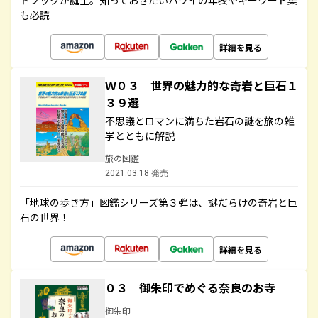
ドブックが誕生。知っておきたいハワイの年表やキーワード集
も必読
詳細を見る
Ｗ０３ 世界の魅力的な奇岩と巨石１
３９選
不思議とロマンに満ちた岩石の謎を旅の雑
学とともに解説
旅の図鑑
2021.03.18 発売
「地球の歩き方」図鑑シリーズ第３弾は、謎だらけの奇岩と巨
石の世界！
詳細を見る
０３ 御朱印でめぐる奈良のお寺
御朱印