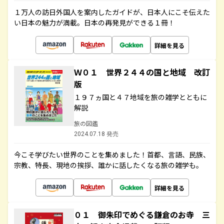
１万人の訪日外国人を案内したガイドが、日本人にこそ伝えた
い日本の魅力が満載。日本の再発見ができる１冊！
詳細を見る
Ｗ０１ 世界２４４の国と地域 改訂
版
１９７ヵ国と４７地域を旅の雑学とともに
解説
旅の図鑑
2024.07.18 発売
今こそ学びたい世界のことを集めました！首都、言語、民族、
宗教、特長、現地の挨拶、誰かに話したくなる旅の雑学も。
詳細を見る
０１ 御朱印でめぐる鎌倉のお寺 三