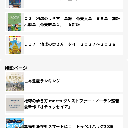
０２ 地球の歩き方 島旅 奄美大島 喜界島 加計
呂麻島（奄美群島１） ５訂版
Ｄ１７ 地球の歩き方 タイ ２０２７～２０２８
特設ページ
世界遺産ランキング
地球の歩き方 meets クリストファー・ノーラン監督
最新作『オデュッセイア』
準備も滞在もスマートに！ トラベルハック2026