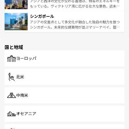
ひ現地で味わいたい。どの地域を訪れてもあたたかい人々
帯で自然と触れ合い、南部ではプーケットやクラビの美し
アジアと西洋の文化が交わる香港は、特有のエネルギーを
が旅行者を迎えてくれるので、きっと忘れられない旅にな
いビーチでリゾート気分を楽しむことができる。タイ料理
もっている。ヴィクトリア湾に広がる壮大な景色、近未来
るはずだ。 なお、新着のベトナム情報は
コンテンツ一覧
を
は世界的に有名で、屋台から高級レストランまで味覚を刺
的なアートスポット、そして歴史と現代が融合した町並
参照してほしい。
シンガポール
激する。気候は一年中温暖で、どの季節にも異なる楽しみ
み、どこを訪れても感動するはず。観光スポットが密集し
が待っている。親しみやすいタイの人々、仏教を中心とし
ており、効率よく見どころを回れるのも魅力。息をのむよ
アジアの交差点として多文化が融合した独自の魅力を放つ
た文化、そして多様な観光資源が、訪れる旅人を魅了し続
うな絶景から文化的な体験まで、香港を存分に楽しみ尽く
シンガポール。未来的な建築物が並ぶマリーナベイ、歴史
ける。 なお、新着のタイ情報は
コンテンツ一覧
を参照して
そう。 なお、新着の香港情報は
コンテンツ一覧
を参照して
と伝統を感じられるエスニックタウン、多数の緑豊かな公
ほしい。
ほしい。
園や自然保護区など、自然が調和した近代的な景観と文化
の多様性あふれるカラフルな町は、どこを歩いても新しい
国と地域
発見がある。さらに、治安のよさや充実した公共交通機関
も、旅行者にとっては魅力的なポイント。グルメも豊富
で、ホーカーズは地元の風情を楽しめる外せないスポット
ヨーロッパ
だ。訪れる人を飽きさせないシンガポールで、多様な魅力
を体感しよう。 なお、新着のシンガポール情報は
コンテン
ツ一覧
を参照してほしい。
北米
中南米
オセアニア