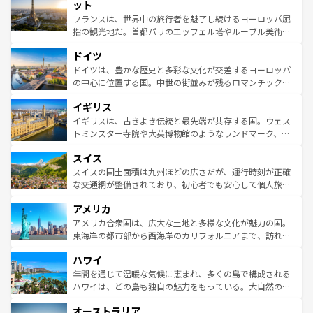
なお、新着のイタリア情報は
コンテンツ一覧
を参照してほ
れる闘牛、そして美味しいタパスが生活の一部となってい
ット
しい。
る。首都マドリードの洗練された雰囲気や、バルセロナの
フランスは、世界中の旅行者を魅了し続けるヨーロッパ屈
アートに溢れた街角から、地方では古代ローマ遺跡や中世
指の観光地だ。首都パリのエッフェル塔やルーブル美術館
の城塞都市、穏やかなビーチリゾートまで多彩な表情を見
といった象徴的なスポットから、田舎町の古風な美しさま
せる。地方によって風土や気候が異なるスペインはその個
ドイツ
で、幅広い魅力が詰まっている。華麗な宮殿、歴史的な大
性で訪れる人を魅了する。 なお、新着のスペイン情報は
コ
聖堂、美しいビーチ、そして豊かな自然が、訪れる者を心
ドイツは、豊かな歴史と多彩な文化が交差するヨーロッパ
ンテンツ一覧
を参照してほしい。
から魅了する。また、フランスは美食の国としても知ら
の中心に位置する国。中世の街並みが残るロマンチック街
れ、フランス料理はユネスコ無形文化遺産にも登録されて
道から、未来を先取りするようなモダンな都市まで多様な
イギリス
いる。シャンパンの発祥地であるランス、プロヴァンスの
顔を持つこの国は、どこを歩いても飽きることがない。ベ
香り高いラベンダー畑など、多彩な楽しみ方が可能だ。さ
ルリンの文化的活気、バイエルン州のアルプスの絶景、そ
イギリスは、古きよき伝統と最先端が共存する国。ウェス
らに、パリ以外の地域にも魅力が溢れており、どの街角に
してライン川沿いのワイン畑といった風景は必見。ビール
トミンスター寺院や大英博物館のようなランドマーク、歴
も豊かな歴史と文化が息づいている。パリ以外の個性あふ
とソーセージを味わいながら地元の人と過ごす楽しい時間
史ある大学都市、美しい丘陵地帯や牧歌的な風景など、エ
れる地方に足を運ぶとそれぞれで全く異なる文化を体験で
スイス
は、お酒好きな人にはぜひ体験してほしい。 なお、新着の
リアごとに異なる魅力がある。また、優雅なアフタヌーン
きるだろう。 なお、新着のフランス情報は
コンテンツ一覧
ドイツ情報は
コンテンツ一覧
を参照してほしい。
ティー、ビール好きにはたまらない英国パブ、サッカー観
スイスの国土面積は九州ほどの広さだが、運行時刻が正確
を参照してほしい。
戦など、本場だからこそできる体験も豊富。イギリスを旅
な交通網が整備されており、初心者でも安心して個人旅行
して楽しみつくそう。 なお、新着のイギリス情報は
コンテ
を楽しめる。日本同様に時刻表どおりの旅が可能だ。中世
アメリカ
ンツ一覧
を参照してほしい。
の建物がそのまま残る町や、スイスならではのユニークな
博物館もあり、アルプス観光だけでなく町歩きも満喫する
アメリカ合衆国は、広大な土地と多様な文化が魅力の国。
ことができる。国民の所得が高いため物価も高いが、旅行
東海岸の都市部から西海岸のカリフォルニアまで、訪れる
者向けの交通パス提供のサービスもあり、うまく活用すれ
場所ごとに異なる風景と体験が待っている。ニューヨーク
ハワイ
ば市内交通費無料で観光を楽しむこともできる。 なお、新
のような巨大都市は、観光、ショッピング、エンターテイ
着のスイス情報は
コンテンツ一覧
を参照してほしい。
ンメントが詰まった刺激的なスポットだ。一方、アメリカ
年間を通じて温暖な気候に恵まれ、多くの島で構成される
西部には大自然が広がり、グランドキャニオンやイエロー
ハワイは、どの島も独自の魅力をもっている。大自然の神
ストーン国立公園といった絶景が堪能できる。さらに、南
秘を感じたいなら、火山が生み出した壮大な景観を誇るハ
オーストラリア
部のニューオーリンズでは、音楽と美食が融合した独特の
ワイ島は見逃せない。また、定番の観光地といえばオアフ