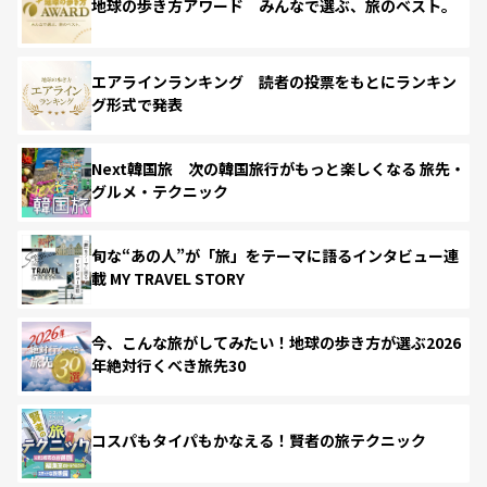
地球の歩き方アワード みんなで選ぶ、旅のベスト。
エアラインランキング 読者の投票をもとにランキン
グ形式で発表
Next韓国旅 次の韓国旅行がもっと楽しくなる 旅先・
グルメ・テクニック
旬な“あの人”が「旅」をテーマに語るインタビュー連
載 MY TRAVEL STORY
今、こんな旅がしてみたい！地球の歩き方が選ぶ2026
年絶対行くべき旅先30
コスパもタイパもかなえる！賢者の旅テクニック