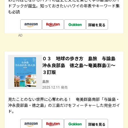
ドブックが誕生。知っておきたいハワイの年表やキーワード集
も必読
詳細を見る
AD
０３ 地球の歩き方 島旅 与論島
沖永良部島 徳之島～奄美群島②～
３訂版
島旅
2025.12.11 発売
見たことのない世界に心奪われる！ 奄美群島南部「与論島・
沖永良部島・徳之島」の三島だけをフィーチャーした完全ガイ
ド。
詳細を見る