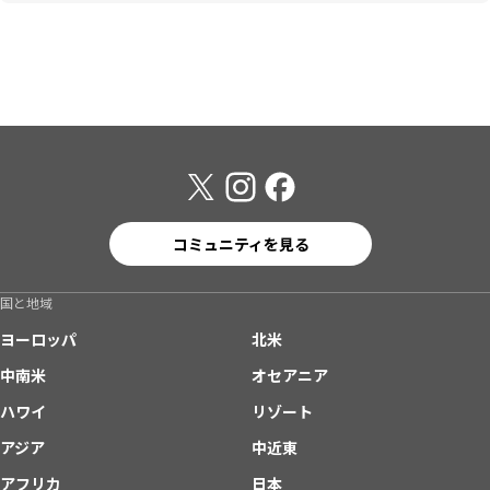
コミュニティを見る
国と地域
ヨーロッパ
北米
中南米
オセアニア
ハワイ
リゾート
アジア
中近東
アフリカ
日本