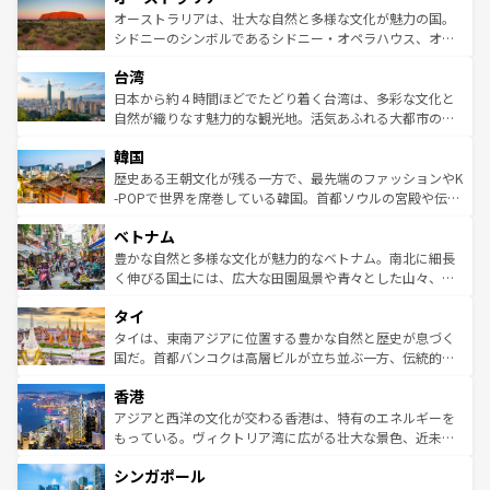
文化が魅力。旅行者はアメリカの各地域で異なる魅力を楽
島だが、静かな自然を求めるならマウイ島やカウアイ島が
オーストラリアは、壮大な自然と多様な文化が魅力の国。
しみながら、その多様性と豊かな歴史を感じることができ
おすすめ。エメラルドグリーンに輝く海をはじめ、豊かな
シドニーのシンボルであるシドニー・オペラハウス、オー
るだろう。車でのロードトリップや列車の旅も、アメリカ
文化や歴史が息づいている。「アロハスピリット」と呼ば
ストラリア東海岸北部に広がる大サンゴ礁地帯グレートバ
ならではの贅沢な旅のスタイルだ。 なお、新着のアメリカ
台湾
れるおもてなしの心で訪れる人々を迎えてくれるハワイの
リアリーフや大陸中央部にそびえるウルル（エアーズロッ
情報は
コンテンツ一覧
を参照してほしい。
人々、おいしいローカルフードやハワイアンミュージッ
ク）、タスマニアの美しい原生林やケアンズの熱帯雨林な
日本から約４時間ほどでたどり着く台湾は、多彩な文化と
ク、伝統的なフラダンスなど、すべてがハワイの魅力を彩
ど、見どころがたくさん。また、カフェやワイン、オージ
自然が織りなす魅力的な観光地。活気あふれる大都市の台
っている。訪れるたびに新しい発見と感動が待っているハ
ービーフなどの食文化も豊かで、美味しいものであふれて
北やノスタルジックな町並みが人気な九份（ジォウフェ
ワイを、存分に味わってほしい。 なお、新着のハワイ情報
韓国
いる。アクティビティも充実しており、サーフィンやダイ
ン）、静ひつな山岳地帯である台湾東部など、都市の喧騒
は
コンテンツ一覧
を参照してほしい。
ビング、ハイキングなど、アウトドア好きにはたまらな
と山間の静けさが共存しており、訪れる人に新しい発見と
歴史ある王朝文化が残る一方で、最先端のファッションやK
い。オーストラリアの多彩な魅力を存分に味わいつくそ
驚きをもたらしてくれる。また、奥深い台湾の食文化も魅
-POPで世界を席巻している韓国。首都ソウルの宮殿や伝統
う。 なお、新着のオーストラリア情報は
コンテンツ一覧
を
力で、夜市などの屋台グルメから高級料理、ヘルシーで美
家屋が並ぶエリアでは韓国の歴史と文化に浸ることがで
参照してほしい。
ベトナム
容にもいいと評判のスイーツなど、バラエティ豊かな料理
き、地方に足を延ばせば四季折々の自然美を楽しむことが
が味わえる。 なお、新着の台湾情報は
コンテンツ一覧
を参
できる。そして、キムチや焼肉、絶品のストリートフード
豊かな自然と多様な文化が魅力的なベトナム。南北に細長
照してほしい。
まで、さまざまな韓国料理が待っている。夜には、韓国な
く伸びる国土には、広大な田園風景や青々とした山々、世
らではのナイトライフも堪能できる。あたたかいホスピタ
界遺産に登録された壮大な自然景観が点在し、都市部では
タイ
リティに包まれながら、韓国の多彩な魅力を心ゆくまで味
急速な発展と共に伝統が息づく。ハノイの古い町並みやホ
わってみてほしい。 なお、新着の韓国情報は
コンテンツ一
ーチミン市のフランス統治時代の建物も、独特の雰囲気を
タイは、東南アジアに位置する豊かな自然と歴史が息づく
覧
を参照してほしい。
醸し出している。また、バラエティの豊かさとおいしさで
国だ。首都バンコクは高層ビルが立ち並ぶ一方、伝統的な
世界中の食通を魅了してやまないベトナム料理も魅力のひ
寺院や市場がいたるところに点在し、古きよき文化と現代
香港
とつ。フォーやバインミー、ベトナムコーヒーなどは、ぜ
の活気が交差している。北部ではチェンマイなどの山岳地
ひ現地で味わいたい。どの地域を訪れてもあたたかい人々
帯で自然と触れ合い、南部ではプーケットやクラビの美し
アジアと西洋の文化が交わる香港は、特有のエネルギーを
が旅行者を迎えてくれるので、きっと忘れられない旅にな
いビーチでリゾート気分を楽しむことができる。タイ料理
もっている。ヴィクトリア湾に広がる壮大な景色、近未来
るはずだ。 なお、新着のベトナム情報は
コンテンツ一覧
を
は世界的に有名で、屋台から高級レストランまで味覚を刺
的なアートスポット、そして歴史と現代が融合した町並
参照してほしい。
シンガポール
激する。気候は一年中温暖で、どの季節にも異なる楽しみ
み、どこを訪れても感動するはず。観光スポットが密集し