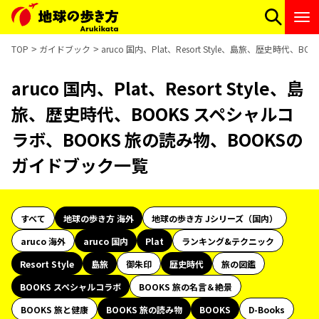
TOP
ガイドブック
aruco 国内、Plat、Resort Style、島旅、歴史時
aruco 国内、Plat、Resort Style、島
旅、歴史時代、BOOKS スペシャルコ
ラボ、BOOKS 旅の読み物、BOOKSの
ガイドブック一覧
すべて
地球の歩き方 海外
地球の歩き方 Jシリーズ（国内）
aruco 海外
aruco 国内
Plat
ランキング&テクニック
Resort Style
島旅
御朱印
歴史時代
旅の図鑑
BOOKS スペシャルコラボ
BOOKS 旅の名言＆絶景
BOOKS 旅と健康
BOOKS 旅の読み物
BOOKS
D-Books