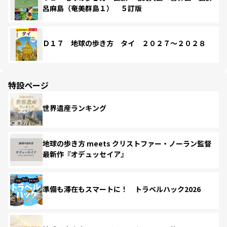
呂麻島（奄美群島１） ５訂版
Ｄ１７ 地球の歩き方 タイ ２０２７～２０２８
特設ページ
世界遺産ランキング
地球の歩き方 meets クリストファー・ノーラン監督
最新作『オデュッセイア』
準備も滞在もスマートに！ トラベルハック2026