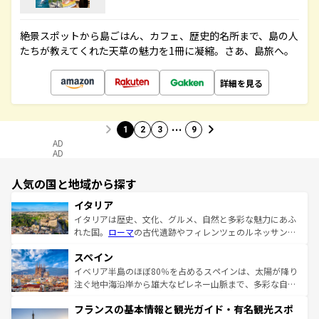
絶景スポットから島ごはん、カフェ、歴史的名所まで、島の人
たちが教えてくれた天草の魅力を1冊に凝縮。さあ、島旅へ。
詳細を見る
…
1
2
3
9
AD
AD
人気の国と地域から探す
イタリア
イタリアは歴史、文化、グルメ、自然と多彩な魅力にあふ
れた国。
ローマ
の古代遺跡やフィレンツェのルネッサンス
美術、ヴェネツィアの運河など、歴史あるスポットはもち
スペイン
ろん、トスカーナの美しい田園風景やアマルフィ海岸の絶
景など、自然景観も見逃せない。観光の合間には、本場の
イベリア半島のほぼ80％を占めるスペインは、太陽が降り
ピザやパスタなど、絶品のイタリア料理を堪能することも
注ぐ地中海沿岸から雄大なピレネー山脈まで、多彩な自然
できる。朝目覚めてから夜眠るまで、すべての瞬間を楽し
と文化が詰まったヨーロッパ屈指の旅行先だ。多様な地域
フランスの基本情報と観光ガイド・有名観光スポ
ませてくれるイタリアで、忘れられない旅をしてみよう！
文化が根付くこの国では、情熱的なフラメンコ、熱気あふ