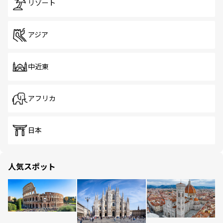
リゾート
アジア
中近東
アフリカ
日本
人気スポット