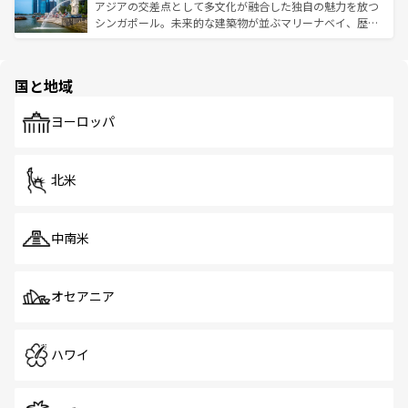
が待っている。親しみやすいタイの人々、仏教を中心とし
ており、効率よく見どころを回れるのも魅力。息をのむよ
アジアの交差点として多文化が融合した独自の魅力を放つ
た文化、そして多様な観光資源が、訪れる旅人を魅了し続
うな絶景から文化的な体験まで、香港を存分に楽しみ尽く
シンガポール。未来的な建築物が並ぶマリーナベイ、歴史
ける。 なお、新着のタイ情報は
コンテンツ一覧
を参照して
そう。 なお、新着の香港情報は
コンテンツ一覧
を参照して
と伝統を感じられるエスニックタウン、多数の緑豊かな公
ほしい。
ほしい。
園や自然保護区など、自然が調和した近代的な景観と文化
の多様性あふれるカラフルな町は、どこを歩いても新しい
国と地域
発見がある。さらに、治安のよさや充実した公共交通機関
も、旅行者にとっては魅力的なポイント。グルメも豊富
で、ホーカーズは地元の風情を楽しめる外せないスポット
ヨーロッパ
だ。訪れる人を飽きさせないシンガポールで、多様な魅力
を体感しよう。 なお、新着のシンガポール情報は
コンテン
ツ一覧
を参照してほしい。
北米
中南米
オセアニア
ハワイ