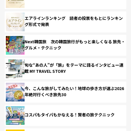
エアラインランキング 読者の投票をもとにランキン
グ形式で発表
Next韓国旅 次の韓国旅行がもっと楽しくなる 旅先・
グルメ・テクニック
旬な“あの人”が「旅」をテーマに語るインタビュー連
載 MY TRAVEL STORY
今、こんな旅がしてみたい！地球の歩き方が選ぶ2026
年絶対行くべき旅先30
コスパもタイパもかなえる！賢者の旅テクニック