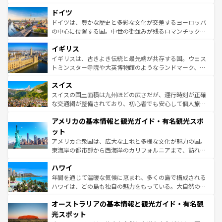
の城塞都市、穏やかなビーチリゾートまで多彩な表情を見
といった象徴的なスポットから、田舎町の古風な美しさま
せる。地方によって風土や気候が異なるスペインはその個
ドイツ
で、幅広い魅力が詰まっている。華麗な宮殿、歴史的な大
性で訪れる人を魅了する。 なお、新着のスペイン情報は
コ
聖堂、美しいビーチ、そして豊かな自然が、訪れる者を心
ドイツは、豊かな歴史と多彩な文化が交差するヨーロッパ
ンテンツ一覧
を参照してほしい。
から魅了する。また、フランスは美食の国としても知ら
の中心に位置する国。中世の街並みが残るロマンチック街
れ、フランス料理はユネスコ無形文化遺産にも登録されて
道から、未来を先取りするようなモダンな都市まで多様な
イギリス
いる。シャンパンの発祥地であるランス、プロヴァンスの
顔を持つこの国は、どこを歩いても飽きることがない。ベ
香り高いラベンダー畑など、多彩な楽しみ方が可能だ。さ
ルリンの文化的活気、バイエルン州のアルプスの絶景、そ
イギリスは、古きよき伝統と最先端が共存する国。ウェス
らに、パリ以外の地域にも魅力が溢れており、どの街角に
してライン川沿いのワイン畑といった風景は必見。ビール
トミンスター寺院や大英博物館のようなランドマーク、歴
も豊かな歴史と文化が息づいている。パリ以外の個性あふ
とソーセージを味わいながら地元の人と過ごす楽しい時間
史ある大学都市、美しい丘陵地帯や牧歌的な風景など、エ
れる地方に足を運ぶとそれぞれで全く異なる文化を体験で
スイス
は、お酒好きな人にはぜひ体験してほしい。 なお、新着の
リアごとに異なる魅力がある。また、優雅なアフタヌーン
きるだろう。 なお、新着のフランス情報は
コンテンツ一覧
ドイツ情報は
コンテンツ一覧
を参照してほしい。
ティー、ビール好きにはたまらない英国パブ、サッカー観
スイスの国土面積は九州ほどの広さだが、運行時刻が正確
を参照してほしい。
戦など、本場だからこそできる体験も豊富。イギリスを旅
な交通網が整備されており、初心者でも安心して個人旅行
して楽しみつくそう。 なお、新着のイギリス情報は
コンテ
を楽しめる。日本同様に時刻表どおりの旅が可能だ。中世
アメリカの基本情報と観光ガイド・有名観光スポ
ンツ一覧
を参照してほしい。
の建物がそのまま残る町や、スイスならではのユニークな
博物館もあり、アルプス観光だけでなく町歩きも満喫する
ット
ことができる。国民の所得が高いため物価も高いが、旅行
アメリカ合衆国は、広大な土地と多様な文化が魅力の国。
者向けの交通パス提供のサービスもあり、うまく活用すれ
東海岸の都市部から西海岸のカリフォルニアまで、訪れる
ば市内交通費無料で観光を楽しむこともできる。 なお、新
場所ごとに異なる風景と体験が待っている。ニューヨーク
着のスイス情報は
コンテンツ一覧
を参照してほしい。
ハワイ
のような巨大都市は、観光、ショッピング、エンターテイ
ンメントが詰まった刺激的なスポットだ。一方、アメリカ
年間を通じて温暖な気候に恵まれ、多くの島で構成される
西部には大自然が広がり、グランドキャニオンやイエロー
ハワイは、どの島も独自の魅力をもっている。大自然の神
ストーン国立公園といった絶景が堪能できる。さらに、南
秘を感じたいなら、火山が生み出した壮大な景観を誇るハ
オーストラリアの基本情報と観光ガイド・有名観
部のニューオーリンズでは、音楽と美食が融合した独特の
ワイ島は見逃せない。また、定番の観光地といえばオアフ
文化が魅力。旅行者はアメリカの各地域で異なる魅力を楽
島だが、静かな自然を求めるならマウイ島やカウアイ島が
光スポット
しみながら、その多様性と豊かな歴史を感じることができ
おすすめ。エメラルドグリーンに輝く海をはじめ、豊かな