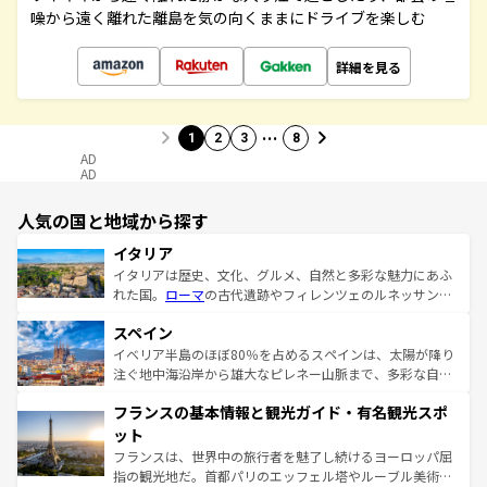
噪から遠く離れた離島を気の向くままにドライブを楽しむ
詳細を見る
…
1
2
3
8
AD
AD
人気の国と地域から探す
イタリア
イタリアは歴史、文化、グルメ、自然と多彩な魅力にあふ
れた国。
ローマ
の古代遺跡やフィレンツェのルネッサンス
美術、ヴェネツィアの運河など、歴史あるスポットはもち
スペイン
ろん、トスカーナの美しい田園風景やアマルフィ海岸の絶
景など、自然景観も見逃せない。観光の合間には、本場の
イベリア半島のほぼ80％を占めるスペインは、太陽が降り
ピザやパスタなど、絶品のイタリア料理を堪能することも
注ぐ地中海沿岸から雄大なピレネー山脈まで、多彩な自然
できる。朝目覚めてから夜眠るまで、すべての瞬間を楽し
と文化が詰まったヨーロッパ屈指の旅行先だ。多様な地域
フランスの基本情報と観光ガイド・有名観光スポ
ませてくれるイタリアで、忘れられない旅をしてみよう！
文化が根付くこの国では、情熱的なフラメンコ、熱気あふ
なお、新着のイタリア情報は
コンテンツ一覧
を参照してほ
れる闘牛、そして美味しいタパスが生活の一部となってい
ット
しい。
る。首都マドリードの洗練された雰囲気や、バルセロナの
フランスは、世界中の旅行者を魅了し続けるヨーロッパ屈
アートに溢れた街角から、地方では古代ローマ遺跡や中世
指の観光地だ。首都パリのエッフェル塔やルーブル美術館