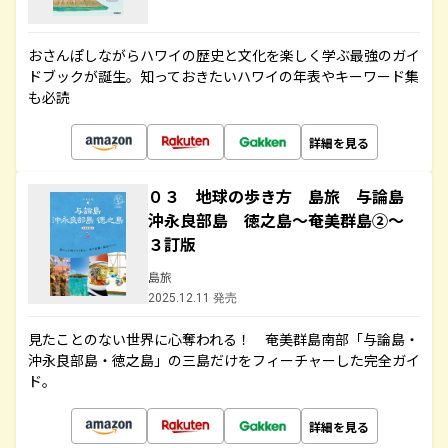
おさんぽしながらハワイの歴史と文化を楽しく学ぶ最強のガイ
ドブックが誕生。知っておきたいハワイの年表やキーワード集
も必読
詳細を見る
０３ 地球の歩き方 島旅 与論島
沖永良部島 徳之島～奄美群島②～
３訂版
島旅
2025.12.11 発売
見たことのない世界に心奪われる！ 奄美群島南部「与論島・
沖永良部島・徳之島」の三島だけをフィーチャーした完全ガイ
ド。
詳細を見る