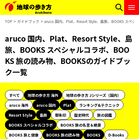
TOP
ガイドブック
aruco 国内、Plat、Resort Style、島旅、BOOK
aruco 国内、Plat、Resort Style、島
旅、BOOKS スペシャルコラボ、BOO
KS 旅の読み物、BOOKSのガイドブッ
ク一覧
すべて
地球の歩き方 海外
地球の歩き方 Jシリーズ（国内）
aruco 海外
aruco 国内
Plat
ランキング&テクニック
Resort Style
島旅
御朱印
歴史時代
旅の図鑑
BOOKS スペシャルコラボ
BOOKS 旅の名言＆絶景
BOOKS 旅と健康
BOOKS 旅の読み物
BOOKS
D-Books