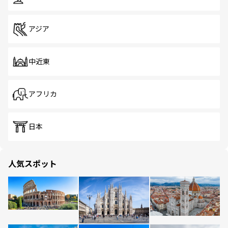
アジア
中近東
アフリカ
日本
人気スポット