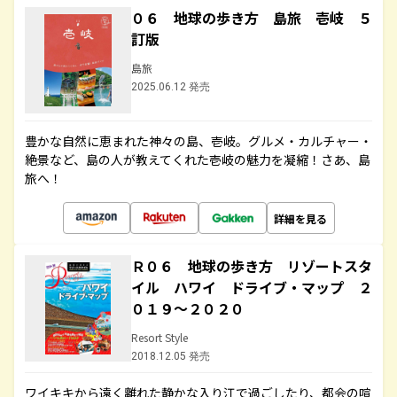
０６ 地球の歩き方 島旅 壱岐 ５
訂版
島旅
2025.06.12 発売
豊かな自然に恵まれた神々の島、壱岐。グルメ・カルチャー・
絶景など、島の人が教えてくれた壱岐の魅力を凝縮！さあ、島
旅へ！
詳細を見る
Ｒ０６ 地球の歩き方 リゾートスタ
イル ハワイ ドライブ・マップ ２
０１９～２０２０
Resort Style
2018.12.05 発売
ワイキキから遠く離れた静かな入り江で過ごしたり、都会の喧