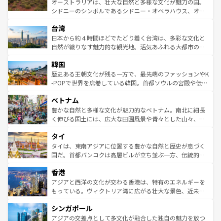
オーストラリアは、壮大な自然と多様な文化が魅力の国。
るだろう。車でのロードトリップや列車の旅も、アメリカ
文化や歴史が息づいている。「アロハスピリット」と呼ば
シドニーのシンボルであるシドニー・オペラハウス、オー
ならではの贅沢な旅のスタイルだ。 なお、新着のアメリカ
れるおもてなしの心で訪れる人々を迎えてくれるハワイの
ストラリア東海岸北部に広がる大サンゴ礁地帯グレートバ
情報は
コンテンツ一覧
を参照してほしい。
人々、おいしいローカルフードやハワイアンミュージッ
台湾
リアリーフや大陸中央部にそびえるウルル（エアーズロッ
ク、伝統的なフラダンスなど、すべてがハワイの魅力を彩
ク）、タスマニアの美しい原生林やケアンズの熱帯雨林な
日本から約４時間ほどでたどり着く台湾は、多彩な文化と
っている。訪れるたびに新しい発見と感動が待っているハ
ど、見どころがたくさん。また、カフェやワイン、オージ
自然が織りなす魅力的な観光地。活気あふれる大都市の台
ワイを、存分に味わってほしい。 なお、新着のハワイ情報
ービーフなどの食文化も豊かで、美味しいものであふれて
北やノスタルジックな町並みが人気な九份（ジォウフェ
は
コンテンツ一覧
を参照してほしい。
韓国
いる。アクティビティも充実しており、サーフィンやダイ
ン）、静ひつな山岳地帯である台湾東部など、都市の喧騒
ビング、ハイキングなど、アウトドア好きにはたまらな
と山間の静けさが共存しており、訪れる人に新しい発見と
歴史ある王朝文化が残る一方で、最先端のファッションやK
い。オーストラリアの多彩な魅力を存分に味わいつくそ
驚きをもたらしてくれる。また、奥深い台湾の食文化も魅
-POPで世界を席巻している韓国。首都ソウルの宮殿や伝統
う。 なお、新着のオーストラリア情報は
コンテンツ一覧
を
力で、夜市などの屋台グルメから高級料理、ヘルシーで美
家屋が並ぶエリアでは韓国の歴史と文化に浸ることがで
参照してほしい。
ベトナム
容にもいいと評判のスイーツなど、バラエティ豊かな料理
き、地方に足を延ばせば四季折々の自然美を楽しむことが
が味わえる。 なお、新着の台湾情報は
コンテンツ一覧
を参
できる。そして、キムチや焼肉、絶品のストリートフード
豊かな自然と多様な文化が魅力的なベトナム。南北に細長
照してほしい。
まで、さまざまな韓国料理が待っている。夜には、韓国な
く伸びる国土には、広大な田園風景や青々とした山々、世
らではのナイトライフも堪能できる。あたたかいホスピタ
界遺産に登録された壮大な自然景観が点在し、都市部では
タイ
リティに包まれながら、韓国の多彩な魅力を心ゆくまで味
急速な発展と共に伝統が息づく。ハノイの古い町並みやホ
わってみてほしい。 なお、新着の韓国情報は
コンテンツ一
ーチミン市のフランス統治時代の建物も、独特の雰囲気を
タイは、東南アジアに位置する豊かな自然と歴史が息づく
覧
を参照してほしい。
醸し出している。また、バラエティの豊かさとおいしさで
国だ。首都バンコクは高層ビルが立ち並ぶ一方、伝統的な
世界中の食通を魅了してやまないベトナム料理も魅力のひ
寺院や市場がいたるところに点在し、古きよき文化と現代
香港
とつ。フォーやバインミー、ベトナムコーヒーなどは、ぜ
の活気が交差している。北部ではチェンマイなどの山岳地
ひ現地で味わいたい。どの地域を訪れてもあたたかい人々
帯で自然と触れ合い、南部ではプーケットやクラビの美し
アジアと西洋の文化が交わる香港は、特有のエネルギーを
が旅行者を迎えてくれるので、きっと忘れられない旅にな
いビーチでリゾート気分を楽しむことができる。タイ料理
もっている。ヴィクトリア湾に広がる壮大な景色、近未来
るはずだ。 なお、新着のベトナム情報は
コンテンツ一覧
を
は世界的に有名で、屋台から高級レストランまで味覚を刺
的なアートスポット、そして歴史と現代が融合した町並
参照してほしい。
シンガポール
激する。気候は一年中温暖で、どの季節にも異なる楽しみ
み、どこを訪れても感動するはず。観光スポットが密集し
が待っている。親しみやすいタイの人々、仏教を中心とし
ており、効率よく見どころを回れるのも魅力。息をのむよ
アジアの交差点として多文化が融合した独自の魅力を放つ