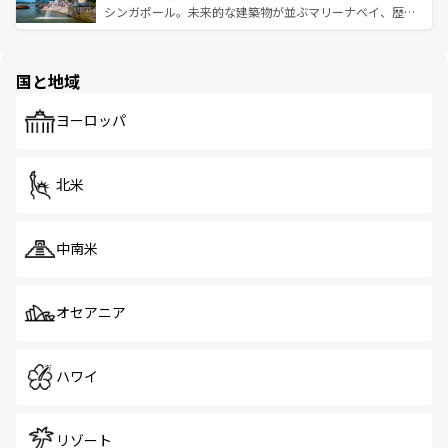
た文化、そして多様な観光資源が、訪れる旅人を魅了し続
うな絶景から文化的な体験まで、香港を存分に楽しみ尽く
シンガポール。未来的な建築物が並ぶマリーナベイ、歴史
ける。 なお、新着のタイ情報は
コンテンツ一覧
を参照して
そう。 なお、新着の香港情報は
コンテンツ一覧
を参照して
と伝統を感じられるエスニックタウン、多数の緑豊かな公
ほしい。
ほしい。
園や自然保護区など、自然が調和した近代的な景観と文化
の多様性あふれるカラフルな町は、どこを歩いても新しい
国と地域
発見がある。さらに、治安のよさや充実した公共交通機関
も、旅行者にとっては魅力的なポイント。グルメも豊富
で、ホーカーズは地元の風情を楽しめる外せないスポット
ヨーロッパ
だ。訪れる人を飽きさせないシンガポールで、多様な魅力
を体感しよう。 なお、新着のシンガポール情報は
コンテン
ツ一覧
を参照してほしい。
北米
中南米
オセアニア
ハワイ
リゾート