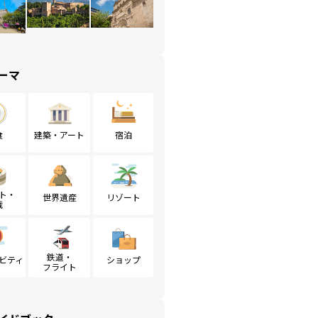
ーマ
食
建築・アート
宿泊
ト・
世界遺産
リゾート
戦
鉄道・
ビティ
ショップ
フライト