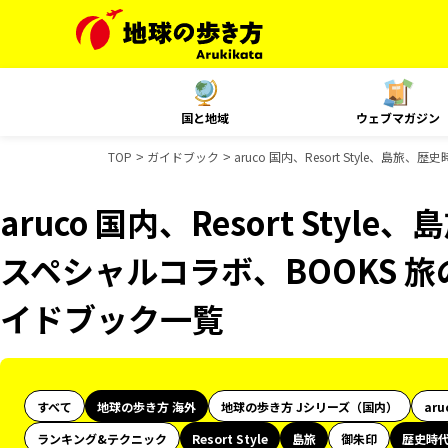
国と地域
ウェブマガジン
TOP
ガイドブック
aruco 国内、Resort Style、島
aruco 国内、Resort Styl
スペシャルコラボ、BOOKS 旅
イドブック一覧
すべて
地球の歩き方 海外
地球の歩き方 Jシリーズ（国内）
aru
ランキング&テクニック
Resort Style
島旅
御朱印
歴史時