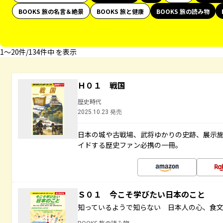
BOOKS 旅の名言＆絶景
BOOKS 旅と健康
BOOKS 旅の読み物
1〜20件/134件中 を表示
Ｈ０１ 戦国
歴史時代
2025.10.23 発売
日本の城や古戦場、武将ゆかりの史跡、展示
イドする歴史ファン必携の一冊。
Ｓ０１ 今こそ学びたい日本のこと
知っているようで知らない 日本人の心、食
BOOKS 旅の読み物