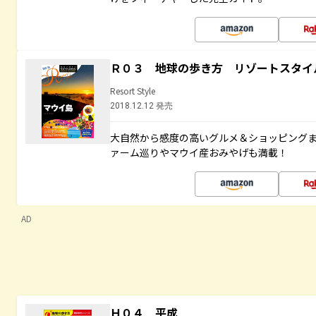
Ｒ０３ 地球の歩き方 リゾートスタイ
Resort Style
2018.12.12 発売
大自然から感度の高いグルメ＆ショッピング
ァーム巡りやマウイ産おみやげも満載！
AD
Ｈ０４ 平成