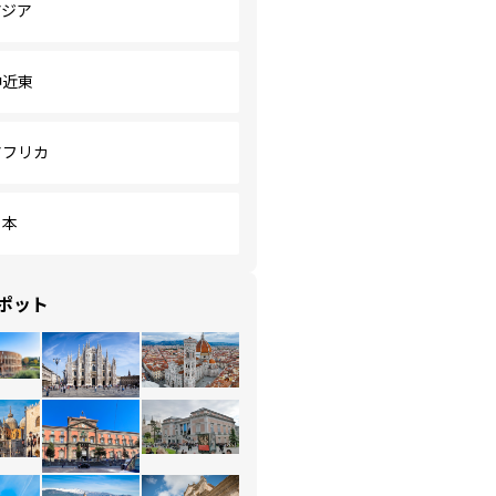
アジア
中近東
アフリカ
日本
ポット