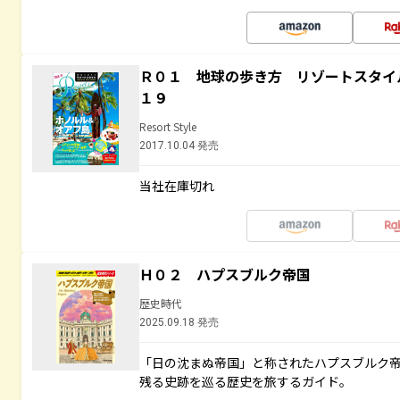
Ｒ０１ 地球の歩き方 リゾートスタイ
１９
Resort Style
2017.10.04 発売
当社在庫切れ
Ｈ０２ ハプスブルク帝国
歴史時代
2025.09.18 発売
「日の沈まぬ帝国」と称されたハプスブルク
残る史跡を巡る歴史を旅するガイド。