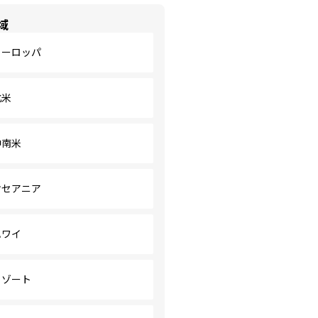
域
ヨーロッパ
北米
中南米
オセアニア
ハワイ
リゾート