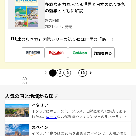
多彩な魅力あふれる世界と日本の島々を旅
の雑学とともに解説
旅の図鑑
2021.05.27 発売
「地球の歩き方」図鑑シリーズ第５弾は世界の「島」！
詳細を見る
…
1
2
3
13
AD
AD
人気の国と地域から探す
イタリア
イタリアは歴史、文化、グルメ、自然と多彩な魅力にあふ
れた国。
ローマ
の古代遺跡やフィレンツェのルネッサンス
美術、ヴェネツィアの運河など、歴史あるスポットはもち
スペイン
ろん、トスカーナの美しい田園風景やアマルフィ海岸の絶
景など、自然景観も見逃せない。観光の合間には、本場の
イベリア半島のほぼ80％を占めるスペインは、太陽が降り