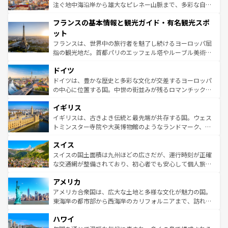
ピザやパスタなど、絶品のイタリア料理を堪能することも
注ぐ地中海沿岸から雄大なピレネー山脈まで、多彩な自然
できる。朝目覚めてから夜眠るまで、すべての瞬間を楽し
と文化が詰まったヨーロッパ屈指の旅行先だ。多様な地域
フランスの基本情報と観光ガイド・有名観光スポ
ませてくれるイタリアで、忘れられない旅をしてみよう！
文化が根付くこの国では、情熱的なフラメンコ、熱気あふ
なお、新着のイタリア情報は
コンテンツ一覧
を参照してほ
れる闘牛、そして美味しいタパスが生活の一部となってい
ット
しい。
る。首都マドリードの洗練された雰囲気や、バルセロナの
フランスは、世界中の旅行者を魅了し続けるヨーロッパ屈
アートに溢れた街角から、地方では古代ローマ遺跡や中世
指の観光地だ。首都パリのエッフェル塔やルーブル美術館
の城塞都市、穏やかなビーチリゾートまで多彩な表情を見
といった象徴的なスポットから、田舎町の古風な美しさま
せる。地方によって風土や気候が異なるスペインはその個
ドイツ
で、幅広い魅力が詰まっている。華麗な宮殿、歴史的な大
性で訪れる人を魅了する。 なお、新着のスペイン情報は
コ
聖堂、美しいビーチ、そして豊かな自然が、訪れる者を心
ドイツは、豊かな歴史と多彩な文化が交差するヨーロッパ
ンテンツ一覧
を参照してほしい。
から魅了する。また、フランスは美食の国としても知ら
の中心に位置する国。中世の街並みが残るロマンチック街
れ、フランス料理はユネスコ無形文化遺産にも登録されて
道から、未来を先取りするようなモダンな都市まで多様な
イギリス
いる。シャンパンの発祥地であるランス、プロヴァンスの
顔を持つこの国は、どこを歩いても飽きることがない。ベ
香り高いラベンダー畑など、多彩な楽しみ方が可能だ。さ
ルリンの文化的活気、バイエルン州のアルプスの絶景、そ
イギリスは、古きよき伝統と最先端が共存する国。ウェス
らに、パリ以外の地域にも魅力が溢れており、どの街角に
してライン川沿いのワイン畑といった風景は必見。ビール
トミンスター寺院や大英博物館のようなランドマーク、歴
も豊かな歴史と文化が息づいている。パリ以外の個性あふ
とソーセージを味わいながら地元の人と過ごす楽しい時間
史ある大学都市、美しい丘陵地帯や牧歌的な風景など、エ
れる地方に足を運ぶとそれぞれで全く異なる文化を体験で
スイス
は、お酒好きな人にはぜひ体験してほしい。 なお、新着の
リアごとに異なる魅力がある。また、優雅なアフタヌーン
きるだろう。 なお、新着のフランス情報は
コンテンツ一覧
ドイツ情報は
コンテンツ一覧
を参照してほしい。
ティー、ビール好きにはたまらない英国パブ、サッカー観
スイスの国土面積は九州ほどの広さだが、運行時刻が正確
を参照してほしい。
戦など、本場だからこそできる体験も豊富。イギリスを旅
な交通網が整備されており、初心者でも安心して個人旅行
して楽しみつくそう。 なお、新着のイギリス情報は
コンテ
を楽しめる。日本同様に時刻表どおりの旅が可能だ。中世
アメリカ
ンツ一覧
を参照してほしい。
の建物がそのまま残る町や、スイスならではのユニークな
博物館もあり、アルプス観光だけでなく町歩きも満喫する
アメリカ合衆国は、広大な土地と多様な文化が魅力の国。
ことができる。国民の所得が高いため物価も高いが、旅行
東海岸の都市部から西海岸のカリフォルニアまで、訪れる
者向けの交通パス提供のサービスもあり、うまく活用すれ
場所ごとに異なる風景と体験が待っている。ニューヨーク
ハワイ
ば市内交通費無料で観光を楽しむこともできる。 なお、新
のような巨大都市は、観光、ショッピング、エンターテイ
着のスイス情報は
コンテンツ一覧
を参照してほしい。