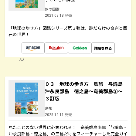
旅の図鑑
2021.03.18 発売
「地球の歩き方」図鑑シリーズ第３弾は、謎だらけの奇岩と巨
石の世界！
詳細を見る
AD
０３ 地球の歩き方 島旅 与論島
沖永良部島 徳之島～奄美群島②～
３訂版
島旅
2025.12.11 発売
見たことのない世界に心奪われる！ 奄美群島南部「与論島・
沖永良部島・徳之島」の三島だけをフィーチャーした完全ガイ