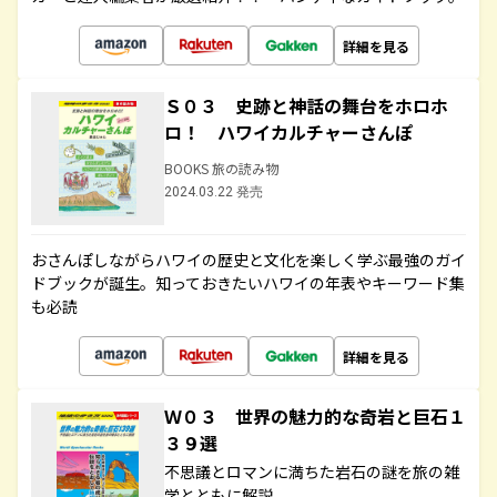
詳細を見る
Ｓ０３ 史跡と神話の舞台をホロホ
ロ！ ハワイカルチャーさんぽ
BOOKS 旅の読み物
2024.03.22 発売
おさんぽしながらハワイの歴史と文化を楽しく学ぶ最強のガイ
ドブックが誕生。知っておきたいハワイの年表やキーワード集
も必読
詳細を見る
Ｗ０３ 世界の魅力的な奇岩と巨石１
３９選
不思議とロマンに満ちた岩石の謎を旅の雑
学とともに解説