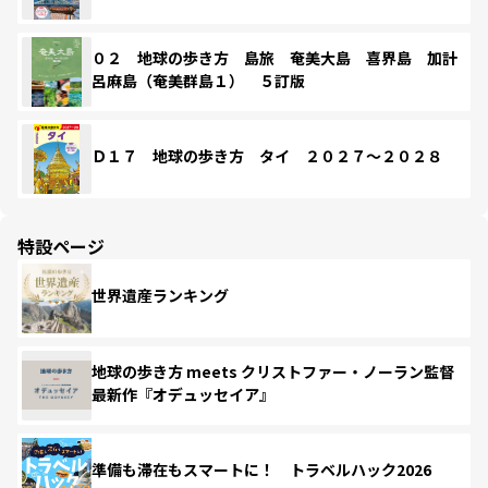
０２ 地球の歩き方 島旅 奄美大島 喜界島 加計
呂麻島（奄美群島１） ５訂版
Ｄ１７ 地球の歩き方 タイ ２０２７～２０２８
特設ページ
世界遺産ランキング
地球の歩き方 meets クリストファー・ノーラン監督
最新作『オデュッセイア』
準備も滞在もスマートに！ トラベルハック2026