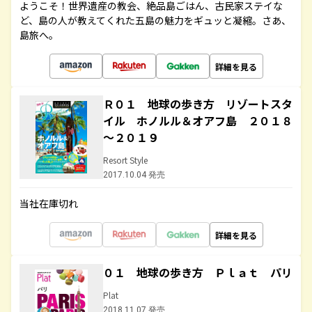
ようこそ！世界遺産の教会、絶品島ごはん、古民家ステイな
ど、島の人が教えてくれた五島の魅力をギュッと凝縮。さあ、
島旅へ。
詳細を見る
Ｒ０１ 地球の歩き方 リゾートスタ
イル ホノルル＆オアフ島 ２０１８
～２０１９
Resort Style
2017.10.04 発売
当社在庫切れ
詳細を見る
０１ 地球の歩き方 Ｐｌａｔ パリ
Plat
2018.11.07 発売