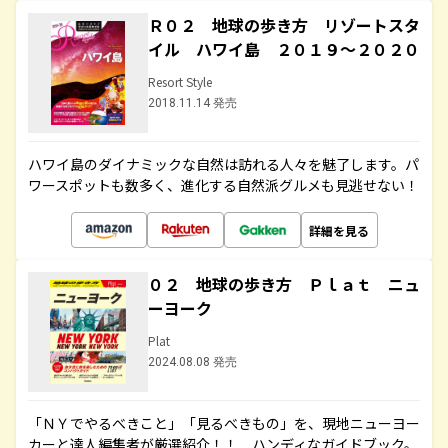
Ｒ０２ 地球の歩き方 リゾートスタ
イル ハワイ島 ２０１９～２０２０
Resort Style
2018.11.14 発売
ハワイ島のダイナミックな自然は訪れる人々を魅了します。パ
ワースポットも数多く、進化する自然派グルメも見逃せない！
詳細を見る
０２ 地球の歩き方 Ｐｌａｔ ニュ
ーヨーク
Plat
2024.08.08 発売
「ＮＹでやるべきこと」「見るべきもの」を、現地ニューヨー
カーと達人編集者が厳選紹介！！ ハンディなガイドブック。