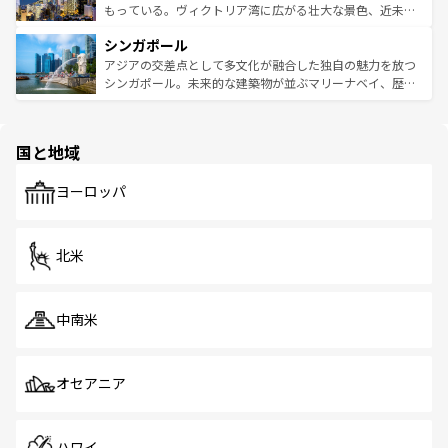
が旅行者を迎えてくれるので、きっと忘れられない旅にな
いビーチでリゾート気分を楽しむことができる。タイ料理
もっている。ヴィクトリア湾に広がる壮大な景色、近未来
るはずだ。 なお、新着のベトナム情報は
コンテンツ一覧
を
は世界的に有名で、屋台から高級レストランまで味覚を刺
的なアートスポット、そして歴史と現代が融合した町並
参照してほしい。
シンガポール
激する。気候は一年中温暖で、どの季節にも異なる楽しみ
み、どこを訪れても感動するはず。観光スポットが密集し
が待っている。親しみやすいタイの人々、仏教を中心とし
ており、効率よく見どころを回れるのも魅力。息をのむよ
アジアの交差点として多文化が融合した独自の魅力を放つ
た文化、そして多様な観光資源が、訪れる旅人を魅了し続
うな絶景から文化的な体験まで、香港を存分に楽しみ尽く
シンガポール。未来的な建築物が並ぶマリーナベイ、歴史
ける。 なお、新着のタイ情報は
コンテンツ一覧
を参照して
そう。 なお、新着の香港情報は
コンテンツ一覧
を参照して
と伝統を感じられるエスニックタウン、多数の緑豊かな公
ほしい。
ほしい。
園や自然保護区など、自然が調和した近代的な景観と文化
の多様性あふれるカラフルな町は、どこを歩いても新しい
国と地域
発見がある。さらに、治安のよさや充実した公共交通機関
も、旅行者にとっては魅力的なポイント。グルメも豊富
で、ホーカーズは地元の風情を楽しめる外せないスポット
ヨーロッパ
だ。訪れる人を飽きさせないシンガポールで、多様な魅力
を体感しよう。 なお、新着のシンガポール情報は
コンテン
ツ一覧
を参照してほしい。
北米
中南米
オセアニア