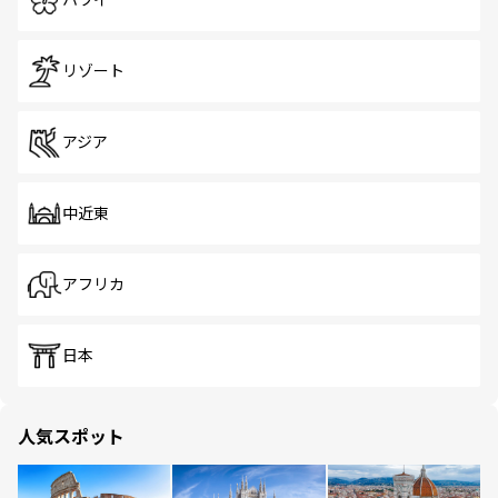
ハワイ
リゾート
アジア
中近東
アフリカ
日本
人気スポット