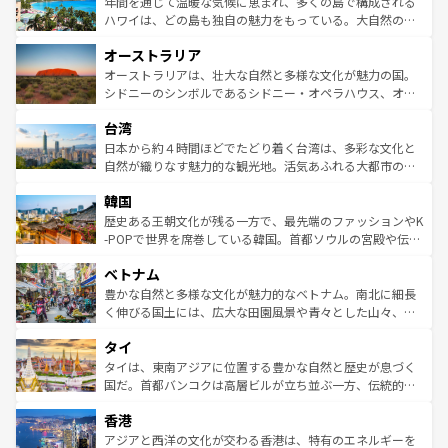
ンメントが詰まった刺激的なスポットだ。一方、アメリカ
年間を通じて温暖な気候に恵まれ、多くの島で構成される
西部には大自然が広がり、グランドキャニオンやイエロー
ハワイは、どの島も独自の魅力をもっている。大自然の神
ストーン国立公園といった絶景が堪能できる。さらに、南
秘を感じたいなら、火山が生み出した壮大な景観を誇るハ
オーストラリア
部のニューオーリンズでは、音楽と美食が融合した独特の
ワイ島は見逃せない。また、定番の観光地といえばオアフ
文化が魅力。旅行者はアメリカの各地域で異なる魅力を楽
島だが、静かな自然を求めるならマウイ島やカウアイ島が
オーストラリアは、壮大な自然と多様な文化が魅力の国。
しみながら、その多様性と豊かな歴史を感じることができ
おすすめ。エメラルドグリーンに輝く海をはじめ、豊かな
シドニーのシンボルであるシドニー・オペラハウス、オー
るだろう。車でのロードトリップや列車の旅も、アメリカ
文化や歴史が息づいている。「アロハスピリット」と呼ば
ストラリア東海岸北部に広がる大サンゴ礁地帯グレートバ
ならではの贅沢な旅のスタイルだ。 なお、新着のアメリカ
台湾
れるおもてなしの心で訪れる人々を迎えてくれるハワイの
リアリーフや大陸中央部にそびえるウルル（エアーズロッ
情報は
コンテンツ一覧
を参照してほしい。
人々、おいしいローカルフードやハワイアンミュージッ
ク）、タスマニアの美しい原生林やケアンズの熱帯雨林な
日本から約４時間ほどでたどり着く台湾は、多彩な文化と
ク、伝統的なフラダンスなど、すべてがハワイの魅力を彩
ど、見どころがたくさん。また、カフェやワイン、オージ
自然が織りなす魅力的な観光地。活気あふれる大都市の台
っている。訪れるたびに新しい発見と感動が待っているハ
ービーフなどの食文化も豊かで、美味しいものであふれて
北やノスタルジックな町並みが人気な九份（ジォウフェ
ワイを、存分に味わってほしい。 なお、新着のハワイ情報
韓国
いる。アクティビティも充実しており、サーフィンやダイ
ン）、静ひつな山岳地帯である台湾東部など、都市の喧騒
は
コンテンツ一覧
を参照してほしい。
ビング、ハイキングなど、アウトドア好きにはたまらな
と山間の静けさが共存しており、訪れる人に新しい発見と
歴史ある王朝文化が残る一方で、最先端のファッションやK
い。オーストラリアの多彩な魅力を存分に味わいつくそ
驚きをもたらしてくれる。また、奥深い台湾の食文化も魅
-POPで世界を席巻している韓国。首都ソウルの宮殿や伝統
う。 なお、新着のオーストラリア情報は
コンテンツ一覧
を
力で、夜市などの屋台グルメから高級料理、ヘルシーで美
家屋が並ぶエリアでは韓国の歴史と文化に浸ることがで
参照してほしい。
ベトナム
容にもいいと評判のスイーツなど、バラエティ豊かな料理
き、地方に足を延ばせば四季折々の自然美を楽しむことが
が味わえる。 なお、新着の台湾情報は
コンテンツ一覧
を参
できる。そして、キムチや焼肉、絶品のストリートフード
豊かな自然と多様な文化が魅力的なベトナム。南北に細長
照してほしい。
まで、さまざまな韓国料理が待っている。夜には、韓国な
く伸びる国土には、広大な田園風景や青々とした山々、世
らではのナイトライフも堪能できる。あたたかいホスピタ
界遺産に登録された壮大な自然景観が点在し、都市部では
タイ
リティに包まれながら、韓国の多彩な魅力を心ゆくまで味
急速な発展と共に伝統が息づく。ハノイの古い町並みやホ
わってみてほしい。 なお、新着の韓国情報は
コンテンツ一
ーチミン市のフランス統治時代の建物も、独特の雰囲気を
タイは、東南アジアに位置する豊かな自然と歴史が息づく
覧
を参照してほしい。
醸し出している。また、バラエティの豊かさとおいしさで
国だ。首都バンコクは高層ビルが立ち並ぶ一方、伝統的な
世界中の食通を魅了してやまないベトナム料理も魅力のひ
寺院や市場がいたるところに点在し、古きよき文化と現代
香港
とつ。フォーやバインミー、ベトナムコーヒーなどは、ぜ
の活気が交差している。北部ではチェンマイなどの山岳地
ひ現地で味わいたい。どの地域を訪れてもあたたかい人々
帯で自然と触れ合い、南部ではプーケットやクラビの美し
アジアと西洋の文化が交わる香港は、特有のエネルギーを