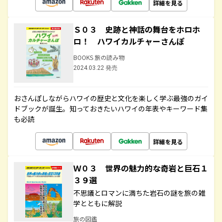
詳細を見る
Ｓ０３ 史跡と神話の舞台をホロホ
ロ！ ハワイカルチャーさんぽ
BOOKS 旅の読み物
2024.03.22 発売
おさんぽしながらハワイの歴史と文化を楽しく学ぶ最強のガイ
ドブックが誕生。知っておきたいハワイの年表やキーワード集
も必読
詳細を見る
Ｗ０３ 世界の魅力的な奇岩と巨石１
３９選
不思議とロマンに満ちた岩石の謎を旅の雑
学とともに解説
旅の図鑑