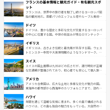
フランスの基本情報と観光ガイド・有名観光スポ
ませてくれるイタリアで、忘れられない旅をしてみよう！
文化が根付くこの国では、情熱的なフラメンコ、熱気あふ
なお、新着のイタリア情報は
コンテンツ一覧
を参照してほ
れる闘牛、そして美味しいタパスが生活の一部となってい
ット
しい。
る。首都マドリードの洗練された雰囲気や、バルセロナの
フランスは、世界中の旅行者を魅了し続けるヨーロッパ屈
アートに溢れた街角から、地方では古代ローマ遺跡や中世
指の観光地だ。首都パリのエッフェル塔やルーブル美術館
の城塞都市、穏やかなビーチリゾートまで多彩な表情を見
といった象徴的なスポットから、田舎町の古風な美しさま
せる。地方によって風土や気候が異なるスペインはその個
ドイツ
で、幅広い魅力が詰まっている。華麗な宮殿、歴史的な大
性で訪れる人を魅了する。 なお、新着のスペイン情報は
コ
聖堂、美しいビーチ、そして豊かな自然が、訪れる者を心
ドイツは、豊かな歴史と多彩な文化が交差するヨーロッパ
ンテンツ一覧
を参照してほしい。
から魅了する。また、フランスは美食の国としても知ら
の中心に位置する国。中世の街並みが残るロマンチック街
れ、フランス料理はユネスコ無形文化遺産にも登録されて
道から、未来を先取りするようなモダンな都市まで多様な
イギリス
いる。シャンパンの発祥地であるランス、プロヴァンスの
顔を持つこの国は、どこを歩いても飽きることがない。ベ
香り高いラベンダー畑など、多彩な楽しみ方が可能だ。さ
ルリンの文化的活気、バイエルン州のアルプスの絶景、そ
イギリスは、古きよき伝統と最先端が共存する国。ウェス
らに、パリ以外の地域にも魅力が溢れており、どの街角に
してライン川沿いのワイン畑といった風景は必見。ビール
トミンスター寺院や大英博物館のようなランドマーク、歴
も豊かな歴史と文化が息づいている。パリ以外の個性あふ
とソーセージを味わいながら地元の人と過ごす楽しい時間
史ある大学都市、美しい丘陵地帯や牧歌的な風景など、エ
れる地方に足を運ぶとそれぞれで全く異なる文化を体験で
スイス
は、お酒好きな人にはぜひ体験してほしい。 なお、新着の
リアごとに異なる魅力がある。また、優雅なアフタヌーン
きるだろう。 なお、新着のフランス情報は
コンテンツ一覧
ドイツ情報は
コンテンツ一覧
を参照してほしい。
ティー、ビール好きにはたまらない英国パブ、サッカー観
スイスの国土面積は九州ほどの広さだが、運行時刻が正確
を参照してほしい。
戦など、本場だからこそできる体験も豊富。イギリスを旅
な交通網が整備されており、初心者でも安心して個人旅行
して楽しみつくそう。 なお、新着のイギリス情報は
コンテ
を楽しめる。日本同様に時刻表どおりの旅が可能だ。中世
アメリカ
ンツ一覧
を参照してほしい。
の建物がそのまま残る町や、スイスならではのユニークな
博物館もあり、アルプス観光だけでなく町歩きも満喫する
アメリカ合衆国は、広大な土地と多様な文化が魅力の国。
ことができる。国民の所得が高いため物価も高いが、旅行
東海岸の都市部から西海岸のカリフォルニアまで、訪れる
者向けの交通パス提供のサービスもあり、うまく活用すれ
場所ごとに異なる風景と体験が待っている。ニューヨーク
ハワイ
ば市内交通費無料で観光を楽しむこともできる。 なお、新
のような巨大都市は、観光、ショッピング、エンターテイ
着のスイス情報は
コンテンツ一覧
を参照してほしい。
ンメントが詰まった刺激的なスポットだ。一方、アメリカ
年間を通じて温暖な気候に恵まれ、多くの島で構成される
西部には大自然が広がり、グランドキャニオンやイエロー
ハワイは、どの島も独自の魅力をもっている。大自然の神