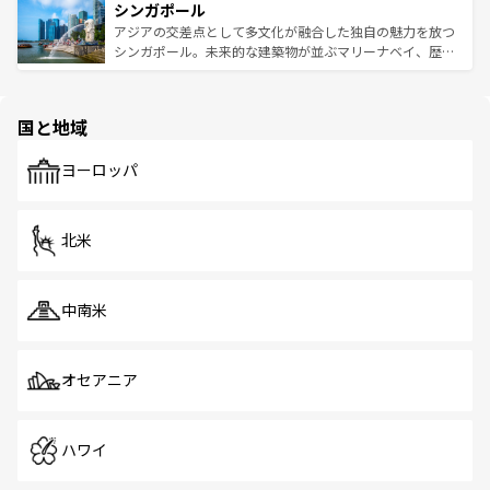
参照してほしい。
シンガポール
激する。気候は一年中温暖で、どの季節にも異なる楽しみ
み、どこを訪れても感動するはず。観光スポットが密集し
が待っている。親しみやすいタイの人々、仏教を中心とし
ており、効率よく見どころを回れるのも魅力。息をのむよ
アジアの交差点として多文化が融合した独自の魅力を放つ
た文化、そして多様な観光資源が、訪れる旅人を魅了し続
うな絶景から文化的な体験まで、香港を存分に楽しみ尽く
シンガポール。未来的な建築物が並ぶマリーナベイ、歴史
ける。 なお、新着のタイ情報は
コンテンツ一覧
を参照して
そう。 なお、新着の香港情報は
コンテンツ一覧
を参照して
と伝統を感じられるエスニックタウン、多数の緑豊かな公
ほしい。
ほしい。
園や自然保護区など、自然が調和した近代的な景観と文化
の多様性あふれるカラフルな町は、どこを歩いても新しい
国と地域
発見がある。さらに、治安のよさや充実した公共交通機関
も、旅行者にとっては魅力的なポイント。グルメも豊富
で、ホーカーズは地元の風情を楽しめる外せないスポット
ヨーロッパ
だ。訪れる人を飽きさせないシンガポールで、多様な魅力
を体感しよう。 なお、新着のシンガポール情報は
コンテン
ツ一覧
を参照してほしい。
北米
中南米
オセアニア
ハワイ