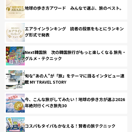
地球の歩き方アワード みんなで選ぶ、旅のベスト。
エアラインランキング 読者の投票をもとにランキン
グ形式で発表
Next韓国旅 次の韓国旅行がもっと楽しくなる 旅先・
グルメ・テクニック
旬な“あの人”が「旅」をテーマに語るインタビュー連
載 MY TRAVEL STORY
今、こんな旅がしてみたい！地球の歩き方が選ぶ2026
年絶対行くべき旅先30
コスパもタイパもかなえる！賢者の旅テクニック