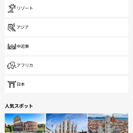
リゾート
アジア
中近東
アフリカ
日本
人気スポット