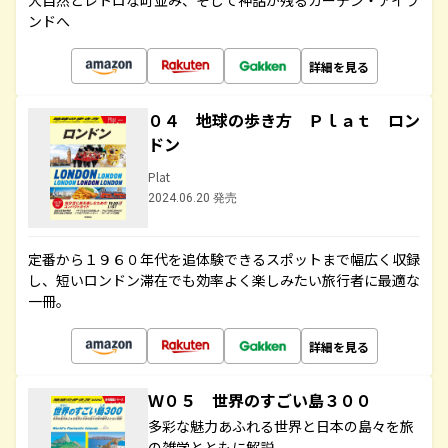
大自然とレトロな町並み、そして神話が残るガーデン・アイラ
ンドへ
詳細を見る
０４ 地球の歩き方 Ｐｌａｔ ロン
ドン
Plat
2024.06.20 発売
定番から１９６０年代を追体験できるスポットまで幅広く収録
し、短いロンドン滞在でも効率よく楽しみたい旅行者に最適な
一冊。
詳細を見る
Ｗ０５ 世界のすごい島３００
多彩な魅力あふれる世界と日本の島々を旅
の雑学とともに解説