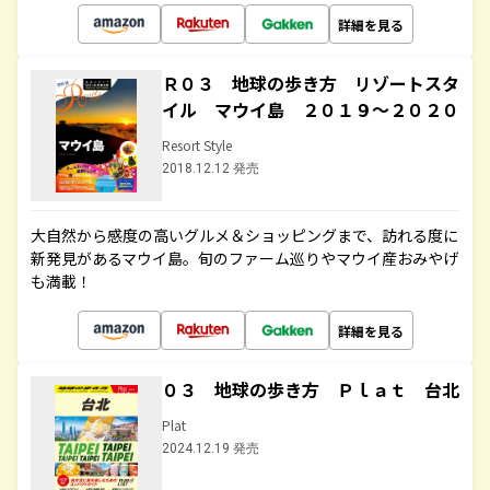
詳細を見る
Ｒ０３ 地球の歩き方 リゾートスタ
イル マウイ島 ２０１９～２０２０
Resort Style
2018.12.12 発売
大自然から感度の高いグルメ＆ショッピングまで、訪れる度に
新発見があるマウイ島。旬のファーム巡りやマウイ産おみやげ
も満載！
詳細を見る
０３ 地球の歩き方 Ｐｌａｔ 台北
Plat
2024.12.19 発売