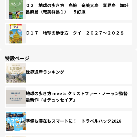
０２ 地球の歩き方 島旅 奄美大島 喜界島 加計
呂麻島（奄美群島１） ５訂版
Ｄ１７ 地球の歩き方 タイ ２０２７～２０２８
特設ページ
世界遺産ランキング
地球の歩き方 meets クリストファー・ノーラン監督
最新作『オデュッセイア』
準備も滞在もスマートに！ トラベルハック2026