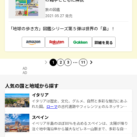
旅の図鑑
2021.05.27 発売
「地球の歩き方」図鑑シリーズ第５弾は世界の「島」！
詳細を見る
…
1
2
3
11
AD
AD
人気の国と地域から探す
イタリア
イタリアは歴史、文化、グルメ、自然と多彩な魅力にあふ
れた国。
ローマ
の古代遺跡やフィレンツェのルネッサンス
美術、ヴェネツィアの運河など、歴史あるスポットはもち
スペイン
ろん、トスカーナの美しい田園風景やアマルフィ海岸の絶
景など、自然景観も見逃せない。観光の合間には、本場の
イベリア半島のほぼ80％を占めるスペインは、太陽が降り
ピザやパスタなど、絶品のイタリア料理を堪能することも
注ぐ地中海沿岸から雄大なピレネー山脈まで、多彩な自然
できる。朝目覚めてから夜眠るまで、すべての瞬間を楽し
と文化が詰まったヨーロッパ屈指の旅行先だ。多様な地域