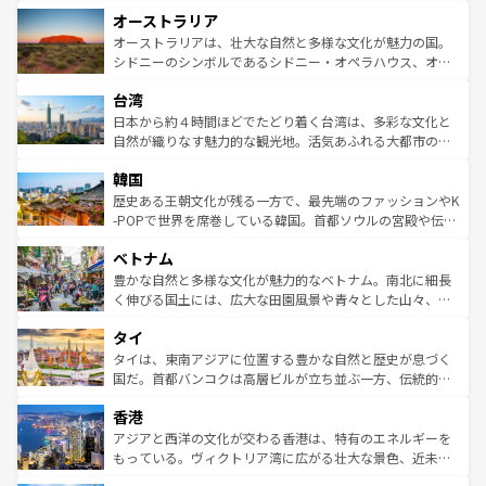
ストーン国立公園といった絶景が堪能できる。さらに、南
秘を感じたいなら、火山が生み出した壮大な景観を誇るハ
オーストラリア
部のニューオーリンズでは、音楽と美食が融合した独特の
ワイ島は見逃せない。また、定番の観光地といえばオアフ
文化が魅力。旅行者はアメリカの各地域で異なる魅力を楽
島だが、静かな自然を求めるならマウイ島やカウアイ島が
オーストラリアは、壮大な自然と多様な文化が魅力の国。
しみながら、その多様性と豊かな歴史を感じることができ
おすすめ。エメラルドグリーンに輝く海をはじめ、豊かな
シドニーのシンボルであるシドニー・オペラハウス、オー
るだろう。車でのロードトリップや列車の旅も、アメリカ
文化や歴史が息づいている。「アロハスピリット」と呼ば
ストラリア東海岸北部に広がる大サンゴ礁地帯グレートバ
ならではの贅沢な旅のスタイルだ。 なお、新着のアメリカ
台湾
れるおもてなしの心で訪れる人々を迎えてくれるハワイの
リアリーフや大陸中央部にそびえるウルル（エアーズロッ
情報は
コンテンツ一覧
を参照してほしい。
人々、おいしいローカルフードやハワイアンミュージッ
ク）、タスマニアの美しい原生林やケアンズの熱帯雨林な
日本から約４時間ほどでたどり着く台湾は、多彩な文化と
ク、伝統的なフラダンスなど、すべてがハワイの魅力を彩
ど、見どころがたくさん。また、カフェやワイン、オージ
自然が織りなす魅力的な観光地。活気あふれる大都市の台
っている。訪れるたびに新しい発見と感動が待っているハ
ービーフなどの食文化も豊かで、美味しいものであふれて
北やノスタルジックな町並みが人気な九份（ジォウフェ
ワイを、存分に味わってほしい。 なお、新着のハワイ情報
韓国
いる。アクティビティも充実しており、サーフィンやダイ
ン）、静ひつな山岳地帯である台湾東部など、都市の喧騒
は
コンテンツ一覧
を参照してほしい。
ビング、ハイキングなど、アウトドア好きにはたまらな
と山間の静けさが共存しており、訪れる人に新しい発見と
歴史ある王朝文化が残る一方で、最先端のファッションやK
い。オーストラリアの多彩な魅力を存分に味わいつくそ
驚きをもたらしてくれる。また、奥深い台湾の食文化も魅
-POPで世界を席巻している韓国。首都ソウルの宮殿や伝統
う。 なお、新着のオーストラリア情報は
コンテンツ一覧
を
力で、夜市などの屋台グルメから高級料理、ヘルシーで美
家屋が並ぶエリアでは韓国の歴史と文化に浸ることがで
参照してほしい。
ベトナム
容にもいいと評判のスイーツなど、バラエティ豊かな料理
き、地方に足を延ばせば四季折々の自然美を楽しむことが
が味わえる。 なお、新着の台湾情報は
コンテンツ一覧
を参
できる。そして、キムチや焼肉、絶品のストリートフード
豊かな自然と多様な文化が魅力的なベトナム。南北に細長
照してほしい。
まで、さまざまな韓国料理が待っている。夜には、韓国な
く伸びる国土には、広大な田園風景や青々とした山々、世
らではのナイトライフも堪能できる。あたたかいホスピタ
界遺産に登録された壮大な自然景観が点在し、都市部では
タイ
リティに包まれながら、韓国の多彩な魅力を心ゆくまで味
急速な発展と共に伝統が息づく。ハノイの古い町並みやホ
わってみてほしい。 なお、新着の韓国情報は
コンテンツ一
ーチミン市のフランス統治時代の建物も、独特の雰囲気を
タイは、東南アジアに位置する豊かな自然と歴史が息づく
覧
を参照してほしい。
醸し出している。また、バラエティの豊かさとおいしさで
国だ。首都バンコクは高層ビルが立ち並ぶ一方、伝統的な
世界中の食通を魅了してやまないベトナム料理も魅力のひ
寺院や市場がいたるところに点在し、古きよき文化と現代
香港
とつ。フォーやバインミー、ベトナムコーヒーなどは、ぜ
の活気が交差している。北部ではチェンマイなどの山岳地
ひ現地で味わいたい。どの地域を訪れてもあたたかい人々
帯で自然と触れ合い、南部ではプーケットやクラビの美し
アジアと西洋の文化が交わる香港は、特有のエネルギーを
が旅行者を迎えてくれるので、きっと忘れられない旅にな
いビーチでリゾート気分を楽しむことができる。タイ料理
もっている。ヴィクトリア湾に広がる壮大な景色、近未来
るはずだ。 なお、新着のベトナム情報は
コンテンツ一覧
を
は世界的に有名で、屋台から高級レストランまで味覚を刺
的なアートスポット、そして歴史と現代が融合した町並