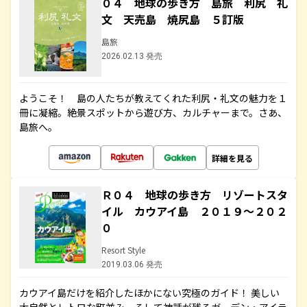
０４ 地球の歩き方 島旅 利尻 礼
文 天売島 焼尻島 ５訂版
島旅
2026.02.13 発売
ようこそ！ 島の人たちが教えてくれた利尻・礼文の魅力を１
冊に凝縮。絶景スポットから遊び方、カルチャーまで。さあ、
島旅へ。
詳細を見る
Ｒ０４ 地球の歩き方 リゾートスタ
イル カウアイ島 ２０１９～２０２
０
Resort Style
2019.03.06 発売
カウアイ島だけを紹介したほかにない究極のガイド！ 美しい