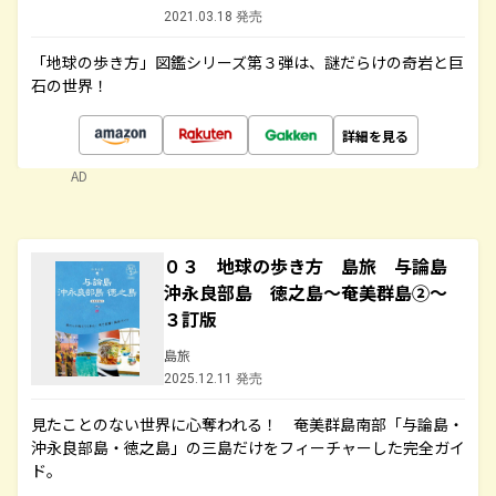
2021.03.18 発売
「地球の歩き方」図鑑シリーズ第３弾は、謎だらけの奇岩と巨
石の世界！
詳細を見る
AD
０３ 地球の歩き方 島旅 与論島
沖永良部島 徳之島～奄美群島②～
３訂版
島旅
2025.12.11 発売
見たことのない世界に心奪われる！ 奄美群島南部「与論島・
沖永良部島・徳之島」の三島だけをフィーチャーした完全ガイ
ド。