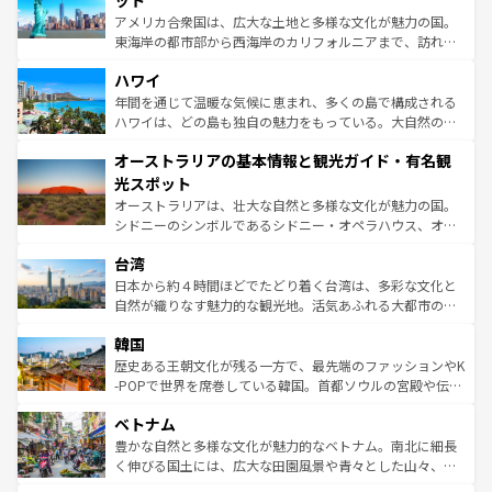
ット
ことができる。国民の所得が高いため物価も高いが、旅行
アメリカ合衆国は、広大な土地と多様な文化が魅力の国。
者向けの交通パス提供のサービスもあり、うまく活用すれ
東海岸の都市部から西海岸のカリフォルニアまで、訪れる
ば市内交通費無料で観光を楽しむこともできる。 なお、新
場所ごとに異なる風景と体験が待っている。ニューヨーク
着のスイス情報は
コンテンツ一覧
を参照してほしい。
ハワイ
のような巨大都市は、観光、ショッピング、エンターテイ
ンメントが詰まった刺激的なスポットだ。一方、アメリカ
年間を通じて温暖な気候に恵まれ、多くの島で構成される
西部には大自然が広がり、グランドキャニオンやイエロー
ハワイは、どの島も独自の魅力をもっている。大自然の神
ストーン国立公園といった絶景が堪能できる。さらに、南
秘を感じたいなら、火山が生み出した壮大な景観を誇るハ
オーストラリアの基本情報と観光ガイド・有名観
部のニューオーリンズでは、音楽と美食が融合した独特の
ワイ島は見逃せない。また、定番の観光地といえばオアフ
文化が魅力。旅行者はアメリカの各地域で異なる魅力を楽
島だが、静かな自然を求めるならマウイ島やカウアイ島が
光スポット
しみながら、その多様性と豊かな歴史を感じることができ
おすすめ。エメラルドグリーンに輝く海をはじめ、豊かな
オーストラリアは、壮大な自然と多様な文化が魅力の国。
るだろう。車でのロードトリップや列車の旅も、アメリカ
文化や歴史が息づいている。「アロハスピリット」と呼ば
シドニーのシンボルであるシドニー・オペラハウス、オー
ならではの贅沢な旅のスタイルだ。 なお、新着のアメリカ
れるおもてなしの心で訪れる人々を迎えてくれるハワイの
ストラリア東海岸北部に広がる大サンゴ礁地帯グレートバ
情報は
コンテンツ一覧
を参照してほしい。
人々、おいしいローカルフードやハワイアンミュージッ
台湾
リアリーフや大陸中央部にそびえるウルル（エアーズロッ
ク、伝統的なフラダンスなど、すべてがハワイの魅力を彩
ク）、タスマニアの美しい原生林やケアンズの熱帯雨林な
日本から約４時間ほどでたどり着く台湾は、多彩な文化と
っている。訪れるたびに新しい発見と感動が待っているハ
ど、見どころがたくさん。また、カフェやワイン、オージ
自然が織りなす魅力的な観光地。活気あふれる大都市の台
ワイを、存分に味わってほしい。 なお、新着のハワイ情報
ービーフなどの食文化も豊かで、美味しいものであふれて
北やノスタルジックな町並みが人気な九份（ジォウフェ
は
コンテンツ一覧
を参照してほしい。
韓国
いる。アクティビティも充実しており、サーフィンやダイ
ン）、静ひつな山岳地帯である台湾東部など、都市の喧騒
ビング、ハイキングなど、アウトドア好きにはたまらな
と山間の静けさが共存しており、訪れる人に新しい発見と
歴史ある王朝文化が残る一方で、最先端のファッションやK
い。オーストラリアの多彩な魅力を存分に味わいつくそ
驚きをもたらしてくれる。また、奥深い台湾の食文化も魅
-POPで世界を席巻している韓国。首都ソウルの宮殿や伝統
う。 なお、新着のオーストラリア情報は
コンテンツ一覧
を
力で、夜市などの屋台グルメから高級料理、ヘルシーで美
家屋が並ぶエリアでは韓国の歴史と文化に浸ることがで
参照してほしい。
ベトナム
容にもいいと評判のスイーツなど、バラエティ豊かな料理
き、地方に足を延ばせば四季折々の自然美を楽しむことが
が味わえる。 なお、新着の台湾情報は
コンテンツ一覧
を参
できる。そして、キムチや焼肉、絶品のストリートフード
豊かな自然と多様な文化が魅力的なベトナム。南北に細長
照してほしい。
まで、さまざまな韓国料理が待っている。夜には、韓国な
く伸びる国土には、広大な田園風景や青々とした山々、世
らではのナイトライフも堪能できる。あたたかいホスピタ
界遺産に登録された壮大な自然景観が点在し、都市部では