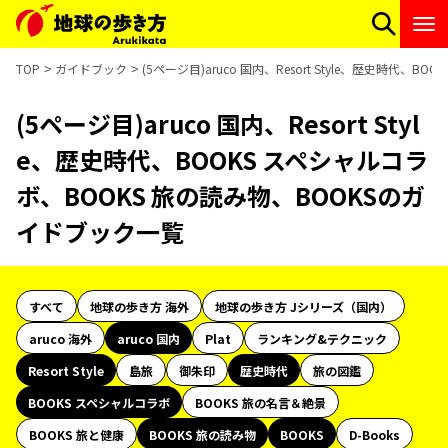
TOP
ガイドブック
(5ページ目)aruco 国内、Resort Style、歴史時代
(5ページ目)aruco 国内、Resort Styl
e、歴史時代、BOOKS スペシャルコラ
ボ、BOOKS 旅の読み物、BOOKSのガ
イドブック一覧
すべて
地球の歩き方 海外
地球の歩き方 Jシリーズ（国内）
aruco 海外
aruco 国内
Plat
ランキング&テクニック
Resort Style
島旅
御朱印
歴史時代
旅の図鑑
BOOKS スペシャルコラボ
BOOKS 旅の名言＆絶景
BOOKS 旅と健康
BOOKS 旅の読み物
BOOKS
D-Books