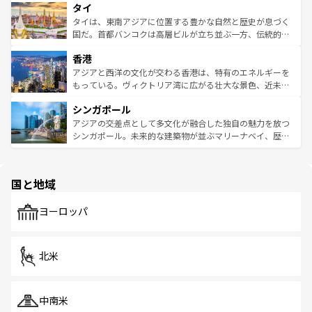
タイ
リティに包まれながら、韓国の多彩な魅力を心ゆくまで味
急速な発展と共に伝統が息づく。ハノイの古い町並みやホ
わってみてほしい。 なお、新着の韓国情報は
コンテンツ一
ーチミン市のフランス統治時代の建物も、独特の雰囲気を
タイは、東南アジアに位置する豊かな自然と歴史が息づく
覧
を参照してほしい。
醸し出している。また、バラエティの豊かさとおいしさで
国だ。首都バンコクは高層ビルが立ち並ぶ一方、伝統的な
世界中の食通を魅了してやまないベトナム料理も魅力のひ
寺院や市場がいたるところに点在し、古きよき文化と現代
香港
とつ。フォーやバインミー、ベトナムコーヒーなどは、ぜ
の活気が交差している。北部ではチェンマイなどの山岳地
ひ現地で味わいたい。どの地域を訪れてもあたたかい人々
帯で自然と触れ合い、南部ではプーケットやクラビの美し
アジアと西洋の文化が交わる香港は、特有のエネルギーを
が旅行者を迎えてくれるので、きっと忘れられない旅にな
いビーチでリゾート気分を楽しむことができる。タイ料理
もっている。ヴィクトリア湾に広がる壮大な景色、近未来
るはずだ。 なお、新着のベトナム情報は
コンテンツ一覧
を
は世界的に有名で、屋台から高級レストランまで味覚を刺
的なアートスポット、そして歴史と現代が融合した町並
参照してほしい。
シンガポール
激する。気候は一年中温暖で、どの季節にも異なる楽しみ
み、どこを訪れても感動するはず。観光スポットが密集し
が待っている。親しみやすいタイの人々、仏教を中心とし
ており、効率よく見どころを回れるのも魅力。息をのむよ
アジアの交差点として多文化が融合した独自の魅力を放つ
た文化、そして多様な観光資源が、訪れる旅人を魅了し続
うな絶景から文化的な体験まで、香港を存分に楽しみ尽く
シンガポール。未来的な建築物が並ぶマリーナベイ、歴史
ける。 なお、新着のタイ情報は
コンテンツ一覧
を参照して
そう。 なお、新着の香港情報は
コンテンツ一覧
を参照して
と伝統を感じられるエスニックタウン、多数の緑豊かな公
ほしい。
ほしい。
園や自然保護区など、自然が調和した近代的な景観と文化
の多様性あふれるカラフルな町は、どこを歩いても新しい
国と地域
発見がある。さらに、治安のよさや充実した公共交通機関
も、旅行者にとっては魅力的なポイント。グルメも豊富
で、ホーカーズは地元の風情を楽しめる外せないスポット
ヨーロッパ
だ。訪れる人を飽きさせないシンガポールで、多様な魅力
を体感しよう。 なお、新着のシンガポール情報は
コンテン
ツ一覧
を参照してほしい。
北米
中南米