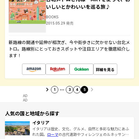
いしいとかわいいを巡る旅♪
BOOKS
2015.05.29 発売
新路線の開通や延伸が相次ぎ、今や街歩きに欠かせない台北メ
トロ。路線別にとっておきスポットや注目エリアを徹底紹介し
ます！
詳細を見る
…
1
3
4
5
AD
AD
人気の国と地域から探す
イタリア
イタリアは歴史、文化、グルメ、自然と多彩な魅力にあふ
れた国。
ローマ
の古代遺跡やフィレンツェのルネッサンス