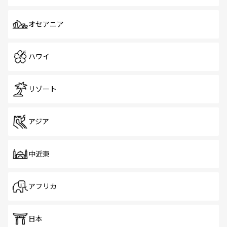
オセアニア
ハワイ
リゾート
アジア
中近東
アフリカ
日本