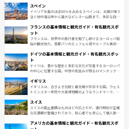
美術、ヴェネツィアの運河など、歴史あるスポットはもち
スペイン
ろん、トスカーナの美しい田園風景やアマルフィ海岸の絶
景など、自然景観も見逃せない。観光の合間には、本場の
イベリア半島のほぼ80％を占めるスペインは、太陽が降り
ピザやパスタなど、絶品のイタリア料理を堪能することも
注ぐ地中海沿岸から雄大なピレネー山脈まで、多彩な自然
できる。朝目覚めてから夜眠るまで、すべての瞬間を楽し
と文化が詰まったヨーロッパ屈指の旅行先だ。多様な地域
フランスの基本情報と観光ガイド・有名観光スポ
ませてくれるイタリアで、忘れられない旅をしてみよう！
文化が根付くこの国では、情熱的なフラメンコ、熱気あふ
なお、新着のイタリア情報は
コンテンツ一覧
を参照してほ
れる闘牛、そして美味しいタパスが生活の一部となってい
ット
しい。
る。首都マドリードの洗練された雰囲気や、バルセロナの
フランスは、世界中の旅行者を魅了し続けるヨーロッパ屈
アートに溢れた街角から、地方では古代ローマ遺跡や中世
指の観光地だ。首都パリのエッフェル塔やルーブル美術館
の城塞都市、穏やかなビーチリゾートまで多彩な表情を見
といった象徴的なスポットから、田舎町の古風な美しさま
せる。地方によって風土や気候が異なるスペインはその個
ドイツの基本情報と観光ガイド・有名観光スポッ
で、幅広い魅力が詰まっている。華麗な宮殿、歴史的な大
性で訪れる人を魅了する。 なお、新着のスペイン情報は
コ
聖堂、美しいビーチ、そして豊かな自然が、訪れる者を心
ト
ンテンツ一覧
を参照してほしい。
から魅了する。また、フランスは美食の国としても知ら
ドイツは、豊かな歴史と多彩な文化が交差するヨーロッパ
れ、フランス料理はユネスコ無形文化遺産にも登録されて
の中心に位置する国。中世の街並みが残るロマンチック街
いる。シャンパンの発祥地であるランス、プロヴァンスの
道から、未来を先取りするようなモダンな都市まで多様な
香り高いラベンダー畑など、多彩な楽しみ方が可能だ。さ
イギリス
顔を持つこの国は、どこを歩いても飽きることがない。ベ
らに、パリ以外の地域にも魅力が溢れており、どの街角に
ルリンの文化的活気、バイエルン州のアルプスの絶景、そ
イギリスは、古きよき伝統と最先端が共存する国。ウェス
も豊かな歴史と文化が息づいている。パリ以外の個性あふ
してライン川沿いのワイン畑といった風景は必見。ビール
トミンスター寺院や大英博物館のようなランドマーク、歴
れる地方に足を運ぶとそれぞれで全く異なる文化を体験で
とソーセージを味わいながら地元の人と過ごす楽しい時間
史ある大学都市、美しい丘陵地帯や牧歌的な風景など、エ
きるだろう。 なお、新着のフランス情報は
コンテンツ一覧
スイス
は、お酒好きな人にはぜひ体験してほしい。 なお、新着の
リアごとに異なる魅力がある。また、優雅なアフタヌーン
を参照してほしい。
ドイツ情報は
コンテンツ一覧
を参照してほしい。
ティー、ビール好きにはたまらない英国パブ、サッカー観
スイスの国土面積は九州ほどの広さだが、運行時刻が正確
戦など、本場だからこそできる体験も豊富。イギリスを旅
な交通網が整備されており、初心者でも安心して個人旅行
して楽しみつくそう。 なお、新着のイギリス情報は
コンテ
を楽しめる。日本同様に時刻表どおりの旅が可能だ。中世
アメリカの基本情報と観光ガイド・有名観光スポ
ンツ一覧
を参照してほしい。
の建物がそのまま残る町や、スイスならではのユニークな
博物館もあり、アルプス観光だけでなく町歩きも満喫する