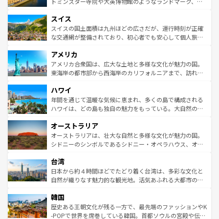
らに、パリ以外の地域にも魅力が溢れており、どの街角に
してライン川沿いのワイン畑といった風景は必見。ビール
トミンスター寺院や大英博物館のようなランドマーク、歴
も豊かな歴史と文化が息づいている。パリ以外の個性あふ
とソーセージを味わいながら地元の人と過ごす楽しい時間
史ある大学都市、美しい丘陵地帯や牧歌的な風景など、エ
れる地方に足を運ぶとそれぞれで全く異なる文化を体験で
スイス
は、お酒好きな人にはぜひ体験してほしい。 なお、新着の
リアごとに異なる魅力がある。また、優雅なアフタヌーン
きるだろう。 なお、新着のフランス情報は
コンテンツ一覧
ドイツ情報は
コンテンツ一覧
を参照してほしい。
ティー、ビール好きにはたまらない英国パブ、サッカー観
スイスの国土面積は九州ほどの広さだが、運行時刻が正確
を参照してほしい。
戦など、本場だからこそできる体験も豊富。イギリスを旅
な交通網が整備されており、初心者でも安心して個人旅行
して楽しみつくそう。 なお、新着のイギリス情報は
コンテ
を楽しめる。日本同様に時刻表どおりの旅が可能だ。中世
アメリカ
ンツ一覧
を参照してほしい。
の建物がそのまま残る町や、スイスならではのユニークな
博物館もあり、アルプス観光だけでなく町歩きも満喫する
アメリカ合衆国は、広大な土地と多様な文化が魅力の国。
ことができる。国民の所得が高いため物価も高いが、旅行
東海岸の都市部から西海岸のカリフォルニアまで、訪れる
者向けの交通パス提供のサービスもあり、うまく活用すれ
場所ごとに異なる風景と体験が待っている。ニューヨーク
ハワイ
ば市内交通費無料で観光を楽しむこともできる。 なお、新
のような巨大都市は、観光、ショッピング、エンターテイ
着のスイス情報は
コンテンツ一覧
を参照してほしい。
ンメントが詰まった刺激的なスポットだ。一方、アメリカ
年間を通じて温暖な気候に恵まれ、多くの島で構成される
西部には大自然が広がり、グランドキャニオンやイエロー
ハワイは、どの島も独自の魅力をもっている。大自然の神
ストーン国立公園といった絶景が堪能できる。さらに、南
秘を感じたいなら、火山が生み出した壮大な景観を誇るハ
オーストラリア
部のニューオーリンズでは、音楽と美食が融合した独特の
ワイ島は見逃せない。また、定番の観光地といえばオアフ
文化が魅力。旅行者はアメリカの各地域で異なる魅力を楽
島だが、静かな自然を求めるならマウイ島やカウアイ島が
オーストラリアは、壮大な自然と多様な文化が魅力の国。
しみながら、その多様性と豊かな歴史を感じることができ
おすすめ。エメラルドグリーンに輝く海をはじめ、豊かな
シドニーのシンボルであるシドニー・オペラハウス、オー
るだろう。車でのロードトリップや列車の旅も、アメリカ
文化や歴史が息づいている。「アロハスピリット」と呼ば
ストラリア東海岸北部に広がる大サンゴ礁地帯グレートバ
ならではの贅沢な旅のスタイルだ。 なお、新着のアメリカ
台湾
れるおもてなしの心で訪れる人々を迎えてくれるハワイの
リアリーフや大陸中央部にそびえるウルル（エアーズロッ
情報は
コンテンツ一覧
を参照してほしい。
人々、おいしいローカルフードやハワイアンミュージッ
ク）、タスマニアの美しい原生林やケアンズの熱帯雨林な
日本から約４時間ほどでたどり着く台湾は、多彩な文化と
ク、伝統的なフラダンスなど、すべてがハワイの魅力を彩
ど、見どころがたくさん。また、カフェやワイン、オージ
自然が織りなす魅力的な観光地。活気あふれる大都市の台
っている。訪れるたびに新しい発見と感動が待っているハ
ービーフなどの食文化も豊かで、美味しいものであふれて
北やノスタルジックな町並みが人気な九份（ジォウフェ
ワイを、存分に味わってほしい。 なお、新着のハワイ情報
韓国
いる。アクティビティも充実しており、サーフィンやダイ
ン）、静ひつな山岳地帯である台湾東部など、都市の喧騒
は
コンテンツ一覧
を参照してほしい。
ビング、ハイキングなど、アウトドア好きにはたまらな
と山間の静けさが共存しており、訪れる人に新しい発見と
歴史ある王朝文化が残る一方で、最先端のファッションやK
い。オーストラリアの多彩な魅力を存分に味わいつくそ
驚きをもたらしてくれる。また、奥深い台湾の食文化も魅
-POPで世界を席巻している韓国。首都ソウルの宮殿や伝統