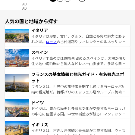
AD
AD
人気の国と地域から探す
イタリア
イタリアは歴史、文化、グルメ、自然と多彩な魅力にあふ
れた国。
ローマ
の古代遺跡やフィレンツェのルネッサンス
美術、ヴェネツィアの運河など、歴史あるスポットはもち
スペイン
ろん、トスカーナの美しい田園風景やアマルフィ海岸の絶
景など、自然景観も見逃せない。観光の合間には、本場の
イベリア半島のほぼ80％を占めるスペインは、太陽が降り
ピザやパスタなど、絶品のイタリア料理を堪能することも
注ぐ地中海沿岸から雄大なピレネー山脈まで、多彩な自然
できる。朝目覚めてから夜眠るまで、すべての瞬間を楽し
と文化が詰まったヨーロッパ屈指の旅行先だ。多様な地域
フランスの基本情報と観光ガイド・有名観光スポ
ませてくれるイタリアで、忘れられない旅をしてみよう！
文化が根付くこの国では、情熱的なフラメンコ、熱気あふ
なお、新着のイタリア情報は
コンテンツ一覧
を参照してほ
れる闘牛、そして美味しいタパスが生活の一部となってい
ット
しい。
る。首都マドリードの洗練された雰囲気や、バルセロナの
フランスは、世界中の旅行者を魅了し続けるヨーロッパ屈
アートに溢れた街角から、地方では古代ローマ遺跡や中世
指の観光地だ。首都パリのエッフェル塔やルーブル美術館
の城塞都市、穏やかなビーチリゾートまで多彩な表情を見
といった象徴的なスポットから、田舎町の古風な美しさま
せる。地方によって風土や気候が異なるスペインはその個
ドイツ
で、幅広い魅力が詰まっている。華麗な宮殿、歴史的な大
性で訪れる人を魅了する。 なお、新着のスペイン情報は
コ
聖堂、美しいビーチ、そして豊かな自然が、訪れる者を心
ドイツは、豊かな歴史と多彩な文化が交差するヨーロッパ
ンテンツ一覧
を参照してほしい。
から魅了する。また、フランスは美食の国としても知ら
の中心に位置する国。中世の街並みが残るロマンチック街
れ、フランス料理はユネスコ無形文化遺産にも登録されて
道から、未来を先取りするようなモダンな都市まで多様な
イギリス
いる。シャンパンの発祥地であるランス、プロヴァンスの
顔を持つこの国は、どこを歩いても飽きることがない。ベ
香り高いラベンダー畑など、多彩な楽しみ方が可能だ。さ
ルリンの文化的活気、バイエルン州のアルプスの絶景、そ
イギリスは、古きよき伝統と最先端が共存する国。ウェス