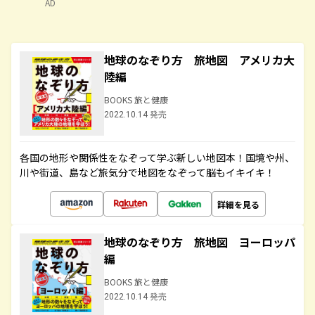
AD
地球のなぞり方 旅地図 アメリカ大
陸編
BOOKS 旅と健康
2022.10.14 発売
各国の地形や関係性をなぞって学ぶ新しい地図本！国境や州、
川や街道、島など旅気分で地図をなぞって脳もイキイキ！
詳細を見る
地球のなぞり方 旅地図 ヨーロッパ
編
BOOKS 旅と健康
2022.10.14 発売