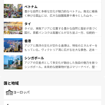
う。 なお、新着のオーストラリア情報は
コンテンツ一覧
を
力で、夜市などの屋台グルメから高級料理、ヘルシーで美
家屋が並ぶエリアでは韓国の歴史と文化に浸ることがで
参照してほしい。
ベトナム
容にもいいと評判のスイーツなど、バラエティ豊かな料理
き、地方に足を延ばせば四季折々の自然美を楽しむことが
が味わえる。 なお、新着の台湾情報は
コンテンツ一覧
を参
できる。そして、キムチや焼肉、絶品のストリートフード
豊かな自然と多様な文化が魅力的なベトナム。南北に細長
照してほしい。
まで、さまざまな韓国料理が待っている。夜には、韓国な
く伸びる国土には、広大な田園風景や青々とした山々、世
らではのナイトライフも堪能できる。あたたかいホスピタ
界遺産に登録された壮大な自然景観が点在し、都市部では
タイ
リティに包まれながら、韓国の多彩な魅力を心ゆくまで味
急速な発展と共に伝統が息づく。ハノイの古い町並みやホ
わってみてほしい。 なお、新着の韓国情報は
コンテンツ一
ーチミン市のフランス統治時代の建物も、独特の雰囲気を
タイは、東南アジアに位置する豊かな自然と歴史が息づく
覧
を参照してほしい。
醸し出している。また、バラエティの豊かさとおいしさで
国だ。首都バンコクは高層ビルが立ち並ぶ一方、伝統的な
世界中の食通を魅了してやまないベトナム料理も魅力のひ
寺院や市場がいたるところに点在し、古きよき文化と現代
香港
とつ。フォーやバインミー、ベトナムコーヒーなどは、ぜ
の活気が交差している。北部ではチェンマイなどの山岳地
ひ現地で味わいたい。どの地域を訪れてもあたたかい人々
帯で自然と触れ合い、南部ではプーケットやクラビの美し
アジアと西洋の文化が交わる香港は、特有のエネルギーを
が旅行者を迎えてくれるので、きっと忘れられない旅にな
いビーチでリゾート気分を楽しむことができる。タイ料理
もっている。ヴィクトリア湾に広がる壮大な景色、近未来
るはずだ。 なお、新着のベトナム情報は
コンテンツ一覧
を
は世界的に有名で、屋台から高級レストランまで味覚を刺
的なアートスポット、そして歴史と現代が融合した町並
参照してほしい。
シンガポール
激する。気候は一年中温暖で、どの季節にも異なる楽しみ
み、どこを訪れても感動するはず。観光スポットが密集し
が待っている。親しみやすいタイの人々、仏教を中心とし
ており、効率よく見どころを回れるのも魅力。息をのむよ
アジアの交差点として多文化が融合した独自の魅力を放つ
た文化、そして多様な観光資源が、訪れる旅人を魅了し続
うな絶景から文化的な体験まで、香港を存分に楽しみ尽く
シンガポール。未来的な建築物が並ぶマリーナベイ、歴史
ける。 なお、新着のタイ情報は
コンテンツ一覧
を参照して
そう。 なお、新着の香港情報は
コンテンツ一覧
を参照して
と伝統を感じられるエスニックタウン、多数の緑豊かな公
ほしい。
ほしい。
園や自然保護区など、自然が調和した近代的な景観と文化
の多様性あふれるカラフルな町は、どこを歩いても新しい
国と地域
発見がある。さらに、治安のよさや充実した公共交通機関
も、旅行者にとっては魅力的なポイント。グルメも豊富
で、ホーカーズは地元の風情を楽しめる外せないスポット
ヨーロッパ
だ。訪れる人を飽きさせないシンガポールで、多様な魅力
を体感しよう。 なお、新着のシンガポール情報は
コンテン
ツ一覧
を参照してほしい。