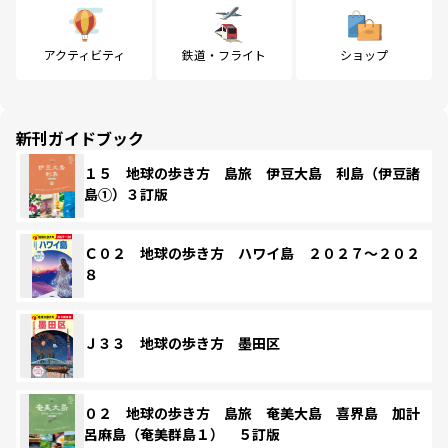
アクティビティ
鉄道・フライト
ショップ
新刊ガイドブック
１５ 地球の歩き方 島旅 伊豆大島 利島（伊豆諸
島①）３訂版
Ｃ０２ 地球の歩き方 ハワイ島 ２０２７～２０２
８
Ｊ３３ 地球の歩き方 墨田区
０２ 地球の歩き方 島旅 奄美大島 喜界島 加計
呂麻島（奄美群島１） ５訂版