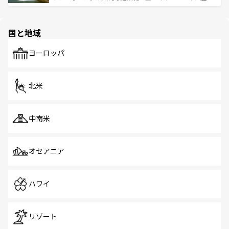
ける。 なお、新着のタイ情報は
コンテンツ一覧
を参照して
そう。 なお、新着の香港情報は
コンテンツ一覧
を参照して
と伝統を感じられるエスニックタウン、多数の緑豊かな公
ほしい。
ほしい。
園や自然保護区など、自然が調和した近代的な景観と文化
の多様性あふれるカラフルな町は、どこを歩いても新しい
国と地域
発見がある。さらに、治安のよさや充実した公共交通機関
も、旅行者にとっては魅力的なポイント。グルメも豊富
で、ホーカーズは地元の風情を楽しめる外せないスポット
ヨーロッパ
だ。訪れる人を飽きさせないシンガポールで、多様な魅力
を体感しよう。 なお、新着のシンガポール情報は
コンテン
ツ一覧
を参照してほしい。
北米
中南米
オセアニア
ハワイ
リゾート