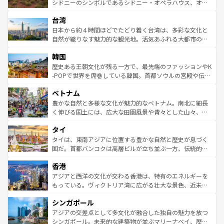
しみながら、その多様性と豊かな歴史を感じることができ
おすすめ。エメラルドグリーンに輝く海をはじめ、豊かな
シドニーのシンボルであるシドニー・オペラハウス、オー
るだろう。車でのロードトリップや列車の旅も、アメリカ
文化や歴史が息づいている。「アロハスピリット」と呼ば
ストラリア東海岸北部に広がる大サンゴ礁地帯グレートバ
ならではの贅沢な旅のスタイルだ。 なお、新着のアメリカ
台湾
れるおもてなしの心で訪れる人々を迎えてくれるハワイの
リアリーフや大陸中央部にそびえるウルル（エアーズロッ
情報は
コンテンツ一覧
を参照してほしい。
人々、おいしいローカルフードやハワイアンミュージッ
ク）、タスマニアの美しい原生林やケアンズの熱帯雨林な
日本から約４時間ほどでたどり着く台湾は、多彩な文化と
ク、伝統的なフラダンスなど、すべてがハワイの魅力を彩
ど、見どころがたくさん。また、カフェやワイン、オージ
自然が織りなす魅力的な観光地。活気あふれる大都市の台
っている。訪れるたびに新しい発見と感動が待っているハ
ービーフなどの食文化も豊かで、美味しいものであふれて
北やノスタルジックな町並みが人気な九份（ジォウフェ
ワイを、存分に味わってほしい。 なお、新着のハワイ情報
韓国
いる。アクティビティも充実しており、サーフィンやダイ
ン）、静ひつな山岳地帯である台湾東部など、都市の喧騒
は
コンテンツ一覧
を参照してほしい。
ビング、ハイキングなど、アウトドア好きにはたまらな
と山間の静けさが共存しており、訪れる人に新しい発見と
歴史ある王朝文化が残る一方で、最先端のファッションやK
い。オーストラリアの多彩な魅力を存分に味わいつくそ
驚きをもたらしてくれる。また、奥深い台湾の食文化も魅
-POPで世界を席巻している韓国。首都ソウルの宮殿や伝統
う。 なお、新着のオーストラリア情報は
コンテンツ一覧
を
力で、夜市などの屋台グルメから高級料理、ヘルシーで美
家屋が並ぶエリアでは韓国の歴史と文化に浸ることがで
参照してほしい。
ベトナム
容にもいいと評判のスイーツなど、バラエティ豊かな料理
き、地方に足を延ばせば四季折々の自然美を楽しむことが
が味わえる。 なお、新着の台湾情報は
コンテンツ一覧
を参
できる。そして、キムチや焼肉、絶品のストリートフード
豊かな自然と多様な文化が魅力的なベトナム。南北に細長
照してほしい。
まで、さまざまな韓国料理が待っている。夜には、韓国な
く伸びる国土には、広大な田園風景や青々とした山々、世
らではのナイトライフも堪能できる。あたたかいホスピタ
界遺産に登録された壮大な自然景観が点在し、都市部では
タイ
リティに包まれながら、韓国の多彩な魅力を心ゆくまで味
急速な発展と共に伝統が息づく。ハノイの古い町並みやホ
わってみてほしい。 なお、新着の韓国情報は
コンテンツ一
ーチミン市のフランス統治時代の建物も、独特の雰囲気を
タイは、東南アジアに位置する豊かな自然と歴史が息づく
覧
を参照してほしい。
醸し出している。また、バラエティの豊かさとおいしさで
国だ。首都バンコクは高層ビルが立ち並ぶ一方、伝統的な
世界中の食通を魅了してやまないベトナム料理も魅力のひ
寺院や市場がいたるところに点在し、古きよき文化と現代
香港
とつ。フォーやバインミー、ベトナムコーヒーなどは、ぜ
の活気が交差している。北部ではチェンマイなどの山岳地
ひ現地で味わいたい。どの地域を訪れてもあたたかい人々
帯で自然と触れ合い、南部ではプーケットやクラビの美し
アジアと西洋の文化が交わる香港は、特有のエネルギーを
が旅行者を迎えてくれるので、きっと忘れられない旅にな
いビーチでリゾート気分を楽しむことができる。タイ料理
もっている。ヴィクトリア湾に広がる壮大な景色、近未来
るはずだ。 なお、新着のベトナム情報は
コンテンツ一覧
を
は世界的に有名で、屋台から高級レストランまで味覚を刺
的なアートスポット、そして歴史と現代が融合した町並
参照してほしい。
シンガポール
激する。気候は一年中温暖で、どの季節にも異なる楽しみ
み、どこを訪れても感動するはず。観光スポットが密集し
が待っている。親しみやすいタイの人々、仏教を中心とし
ており、効率よく見どころを回れるのも魅力。息をのむよ
アジアの交差点として多文化が融合した独自の魅力を放つ
た文化、そして多様な観光資源が、訪れる旅人を魅了し続
うな絶景から文化的な体験まで、香港を存分に楽しみ尽く
シンガポール。未来的な建築物が並ぶマリーナベイ、歴史