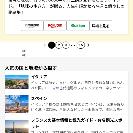
ド。「地球の歩き方」が贈る、人生を輝かせる名言と癒やしの
絶景集！
詳細を見る
…
1
2
3
15
AD
AD
人気の国と地域から探す
イタリア
イタリアは歴史、文化、グルメ、自然と多彩な魅力にあふ
れた国。
ローマ
の古代遺跡やフィレンツェのルネッサンス
美術、ヴェネツィアの運河など、歴史あるスポットはもち
スペイン
ろん、トスカーナの美しい田園風景やアマルフィ海岸の絶
景など、自然景観も見逃せない。観光の合間には、本場の
イベリア半島のほぼ80％を占めるスペインは、太陽が降り
ピザやパスタなど、絶品のイタリア料理を堪能することも
注ぐ地中海沿岸から雄大なピレネー山脈まで、多彩な自然
できる。朝目覚めてから夜眠るまで、すべての瞬間を楽し
と文化が詰まったヨーロッパ屈指の旅行先だ。多様な地域
フランスの基本情報と観光ガイド・有名観光スポ
ませてくれるイタリアで、忘れられない旅をしてみよう！
文化が根付くこの国では、情熱的なフラメンコ、熱気あふ
なお、新着のイタリア情報は
コンテンツ一覧
を参照してほ
れる闘牛、そして美味しいタパスが生活の一部となってい
ット
しい。
る。首都マドリードの洗練された雰囲気や、バルセロナの
フランスは、世界中の旅行者を魅了し続けるヨーロッパ屈