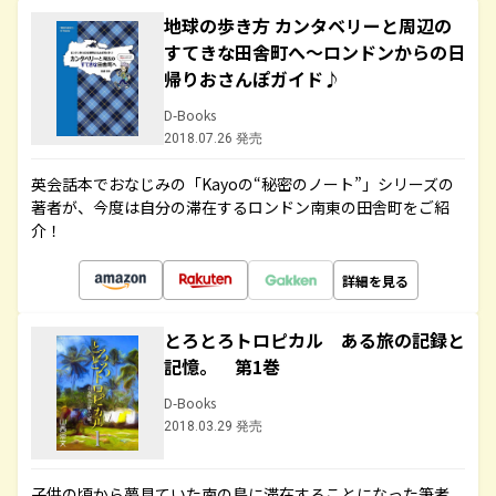
地球の歩き方 カンタベリーと周辺の
すてきな田舎町へ～ロンドンからの日
帰りおさんぽガイド♪
D-Books
2018.07.26 発売
英会話本でおなじみの「Kayoの“秘密のノート”」シリーズの
著者が、今度は自分の滞在するロンドン南東の田舎町をご紹
介！
詳細を見る
とろとろトロピカル ある旅の記録と
記憶。 第1巻
D-Books
2018.03.29 発売
子供の頃から夢見ていた南の島に滞在することになった筆者