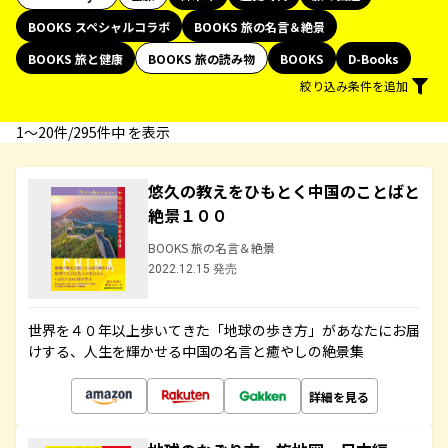
BOOKS スペシャルコラボ
BOOKS 旅の名言＆絶景
BOOKS 旅と健康
BOOKS 旅の読み物
BOOKS
D-Books
絞り込み条件を追加
1〜20件/295件中 を表示
悠久の教えをひもとく中国のことばと
絶景１００
BOOKS 旅の名言＆絶景
2022.12.15 発売
世界を４０年以上歩いてきた「地球の歩き方」があなたにお届
けする、人生を輝かせる中国の名言と癒やしの絶景集
詳細を見る