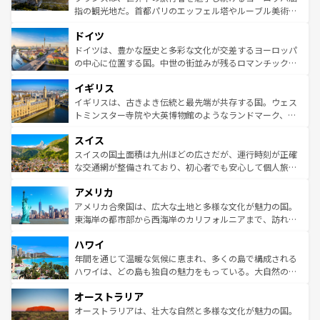
アートに溢れた街角から、地方では古代ローマ遺跡や中世
指の観光地だ。首都パリのエッフェル塔やルーブル美術館
の城塞都市、穏やかなビーチリゾートまで多彩な表情を見
といった象徴的なスポットから、田舎町の古風な美しさま
せる。地方によって風土や気候が異なるスペインはその個
ドイツ
で、幅広い魅力が詰まっている。華麗な宮殿、歴史的な大
性で訪れる人を魅了する。 なお、新着のスペイン情報は
コ
聖堂、美しいビーチ、そして豊かな自然が、訪れる者を心
ドイツは、豊かな歴史と多彩な文化が交差するヨーロッパ
ンテンツ一覧
を参照してほしい。
から魅了する。また、フランスは美食の国としても知ら
の中心に位置する国。中世の街並みが残るロマンチック街
れ、フランス料理はユネスコ無形文化遺産にも登録されて
道から、未来を先取りするようなモダンな都市まで多様な
イギリス
いる。シャンパンの発祥地であるランス、プロヴァンスの
顔を持つこの国は、どこを歩いても飽きることがない。ベ
香り高いラベンダー畑など、多彩な楽しみ方が可能だ。さ
ルリンの文化的活気、バイエルン州のアルプスの絶景、そ
イギリスは、古きよき伝統と最先端が共存する国。ウェス
らに、パリ以外の地域にも魅力が溢れており、どの街角に
してライン川沿いのワイン畑といった風景は必見。ビール
トミンスター寺院や大英博物館のようなランドマーク、歴
も豊かな歴史と文化が息づいている。パリ以外の個性あふ
とソーセージを味わいながら地元の人と過ごす楽しい時間
史ある大学都市、美しい丘陵地帯や牧歌的な風景など、エ
れる地方に足を運ぶとそれぞれで全く異なる文化を体験で
スイス
は、お酒好きな人にはぜひ体験してほしい。 なお、新着の
リアごとに異なる魅力がある。また、優雅なアフタヌーン
きるだろう。 なお、新着のフランス情報は
コンテンツ一覧
ドイツ情報は
コンテンツ一覧
を参照してほしい。
ティー、ビール好きにはたまらない英国パブ、サッカー観
スイスの国土面積は九州ほどの広さだが、運行時刻が正確
を参照してほしい。
戦など、本場だからこそできる体験も豊富。イギリスを旅
な交通網が整備されており、初心者でも安心して個人旅行
して楽しみつくそう。 なお、新着のイギリス情報は
コンテ
を楽しめる。日本同様に時刻表どおりの旅が可能だ。中世
アメリカ
ンツ一覧
を参照してほしい。
の建物がそのまま残る町や、スイスならではのユニークな
博物館もあり、アルプス観光だけでなく町歩きも満喫する
アメリカ合衆国は、広大な土地と多様な文化が魅力の国。
ことができる。国民の所得が高いため物価も高いが、旅行
東海岸の都市部から西海岸のカリフォルニアまで、訪れる
者向けの交通パス提供のサービスもあり、うまく活用すれ
場所ごとに異なる風景と体験が待っている。ニューヨーク
ハワイ
ば市内交通費無料で観光を楽しむこともできる。 なお、新
のような巨大都市は、観光、ショッピング、エンターテイ
着のスイス情報は
コンテンツ一覧
を参照してほしい。
ンメントが詰まった刺激的なスポットだ。一方、アメリカ
年間を通じて温暖な気候に恵まれ、多くの島で構成される
西部には大自然が広がり、グランドキャニオンやイエロー
ハワイは、どの島も独自の魅力をもっている。大自然の神
ストーン国立公園といった絶景が堪能できる。さらに、南
秘を感じたいなら、火山が生み出した壮大な景観を誇るハ
オーストラリア
部のニューオーリンズでは、音楽と美食が融合した独特の
ワイ島は見逃せない。また、定番の観光地といえばオアフ
文化が魅力。旅行者はアメリカの各地域で異なる魅力を楽
島だが、静かな自然を求めるならマウイ島やカウアイ島が
オーストラリアは、壮大な自然と多様な文化が魅力の国。