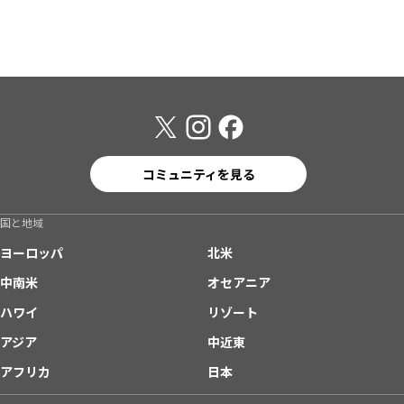
コミュニティを見る
国と地域
ヨーロッパ
北米
中南米
オセアニア
ハワイ
リゾート
アジア
中近東
アフリカ
日本