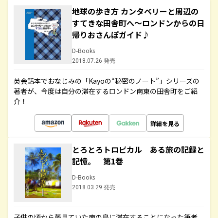
地球の歩き方 カンタベリーと周辺の
すてきな田舎町へ～ロンドンからの日
帰りおさんぽガイド♪
D-Books
2018.07.26 発売
英会話本でおなじみの「Kayoの“秘密のノート”」シリーズの
著者が、今度は自分の滞在するロンドン南東の田舎町をご紹
介！
詳細を見る
とろとろトロピカル ある旅の記録と
記憶。 第1巻
D-Books
2018.03.29 発売
子供の頃から夢見ていた南の島に滞在することになった筆者