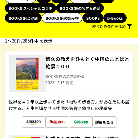
BOOKS スペシャルコラボ
BOOKS 旅の名言＆絶景
BOOKS 旅と健康
BOOKS 旅の読み物
BOOKS
D-Books
絞り込み条件を追加
1〜20件/285件中 を表示
悠久の教えをひもとく中国のことばと
絶景１００
BOOKS 旅の名言＆絶景
2022.12.15 発売
世界を４０年以上歩いてきた「地球の歩き方」があなたにお届
けする、人生を輝かせる中国の名言と癒やしの絶景集
詳細を見る