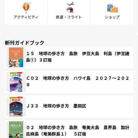
アクティビティ
鉄道・フライト
ショップ
新刊ガイドブック
１５ 地球の歩き方 島旅 伊豆大島 利島（伊豆諸
島①）３訂版
Ｃ０２ 地球の歩き方 ハワイ島 ２０２７～２０２
８
Ｊ３３ 地球の歩き方 墨田区
０２ 地球の歩き方 島旅 奄美大島 喜界島 加計
呂麻島（奄美群島１） ５訂版