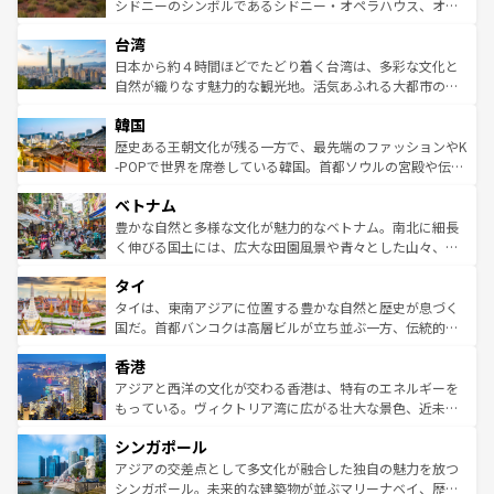
しみながら、その多様性と豊かな歴史を感じることができ
おすすめ。エメラルドグリーンに輝く海をはじめ、豊かな
シドニーのシンボルであるシドニー・オペラハウス、オー
るだろう。車でのロードトリップや列車の旅も、アメリカ
文化や歴史が息づいている。「アロハスピリット」と呼ば
ストラリア東海岸北部に広がる大サンゴ礁地帯グレートバ
ならではの贅沢な旅のスタイルだ。 なお、新着のアメリカ
台湾
れるおもてなしの心で訪れる人々を迎えてくれるハワイの
リアリーフや大陸中央部にそびえるウルル（エアーズロッ
情報は
コンテンツ一覧
を参照してほしい。
人々、おいしいローカルフードやハワイアンミュージッ
ク）、タスマニアの美しい原生林やケアンズの熱帯雨林な
日本から約４時間ほどでたどり着く台湾は、多彩な文化と
ク、伝統的なフラダンスなど、すべてがハワイの魅力を彩
ど、見どころがたくさん。また、カフェやワイン、オージ
自然が織りなす魅力的な観光地。活気あふれる大都市の台
っている。訪れるたびに新しい発見と感動が待っているハ
ービーフなどの食文化も豊かで、美味しいものであふれて
北やノスタルジックな町並みが人気な九份（ジォウフェ
ワイを、存分に味わってほしい。 なお、新着のハワイ情報
韓国
いる。アクティビティも充実しており、サーフィンやダイ
ン）、静ひつな山岳地帯である台湾東部など、都市の喧騒
は
コンテンツ一覧
を参照してほしい。
ビング、ハイキングなど、アウトドア好きにはたまらな
と山間の静けさが共存しており、訪れる人に新しい発見と
歴史ある王朝文化が残る一方で、最先端のファッションやK
い。オーストラリアの多彩な魅力を存分に味わいつくそ
驚きをもたらしてくれる。また、奥深い台湾の食文化も魅
-POPで世界を席巻している韓国。首都ソウルの宮殿や伝統
う。 なお、新着のオーストラリア情報は
コンテンツ一覧
を
力で、夜市などの屋台グルメから高級料理、ヘルシーで美
家屋が並ぶエリアでは韓国の歴史と文化に浸ることがで
参照してほしい。
ベトナム
容にもいいと評判のスイーツなど、バラエティ豊かな料理
き、地方に足を延ばせば四季折々の自然美を楽しむことが
が味わえる。 なお、新着の台湾情報は
コンテンツ一覧
を参
できる。そして、キムチや焼肉、絶品のストリートフード
豊かな自然と多様な文化が魅力的なベトナム。南北に細長
照してほしい。
まで、さまざまな韓国料理が待っている。夜には、韓国な
く伸びる国土には、広大な田園風景や青々とした山々、世
らではのナイトライフも堪能できる。あたたかいホスピタ
界遺産に登録された壮大な自然景観が点在し、都市部では
タイ
リティに包まれながら、韓国の多彩な魅力を心ゆくまで味
急速な発展と共に伝統が息づく。ハノイの古い町並みやホ
わってみてほしい。 なお、新着の韓国情報は
コンテンツ一
ーチミン市のフランス統治時代の建物も、独特の雰囲気を
タイは、東南アジアに位置する豊かな自然と歴史が息づく
覧
を参照してほしい。
醸し出している。また、バラエティの豊かさとおいしさで
国だ。首都バンコクは高層ビルが立ち並ぶ一方、伝統的な
世界中の食通を魅了してやまないベトナム料理も魅力のひ
寺院や市場がいたるところに点在し、古きよき文化と現代
香港
とつ。フォーやバインミー、ベトナムコーヒーなどは、ぜ
の活気が交差している。北部ではチェンマイなどの山岳地
ひ現地で味わいたい。どの地域を訪れてもあたたかい人々
帯で自然と触れ合い、南部ではプーケットやクラビの美し
アジアと西洋の文化が交わる香港は、特有のエネルギーを
が旅行者を迎えてくれるので、きっと忘れられない旅にな
いビーチでリゾート気分を楽しむことができる。タイ料理
もっている。ヴィクトリア湾に広がる壮大な景色、近未来
るはずだ。 なお、新着のベトナム情報は
コンテンツ一覧
を
は世界的に有名で、屋台から高級レストランまで味覚を刺
的なアートスポット、そして歴史と現代が融合した町並
参照してほしい。
シンガポール
激する。気候は一年中温暖で、どの季節にも異なる楽しみ
み、どこを訪れても感動するはず。観光スポットが密集し
が待っている。親しみやすいタイの人々、仏教を中心とし
ており、効率よく見どころを回れるのも魅力。息をのむよ
アジアの交差点として多文化が融合した独自の魅力を放つ
た文化、そして多様な観光資源が、訪れる旅人を魅了し続
うな絶景から文化的な体験まで、香港を存分に楽しみ尽く
シンガポール。未来的な建築物が並ぶマリーナベイ、歴史