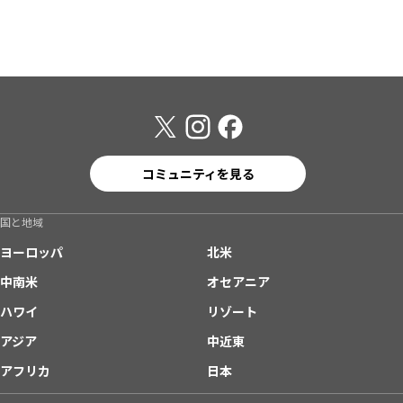
コミュニティを見る
国と地域
ヨーロッパ
北米
中南米
オセアニア
ハワイ
リゾート
アジア
中近東
アフリカ
日本