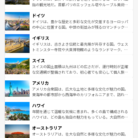
アートに溢れた街角から、地方では古代ローマ遺跡や中世
指の観光地だ。首都パリのエッフェル塔やルーブル美術館
の城塞都市、穏やかなビーチリゾートまで多彩な表情を見
といった象徴的なスポットから、田舎町の古風な美しさま
せる。地方によって風土や気候が異なるスペインはその個
ドイツ
で、幅広い魅力が詰まっている。華麗な宮殿、歴史的な大
性で訪れる人を魅了する。 なお、新着のスペイン情報は
コ
聖堂、美しいビーチ、そして豊かな自然が、訪れる者を心
ドイツは、豊かな歴史と多彩な文化が交差するヨーロッパ
ンテンツ一覧
を参照してほしい。
から魅了する。また、フランスは美食の国としても知ら
の中心に位置する国。中世の街並みが残るロマンチック街
れ、フランス料理はユネスコ無形文化遺産にも登録されて
道から、未来を先取りするようなモダンな都市まで多様な
イギリス
いる。シャンパンの発祥地であるランス、プロヴァンスの
顔を持つこの国は、どこを歩いても飽きることがない。ベ
香り高いラベンダー畑など、多彩な楽しみ方が可能だ。さ
ルリンの文化的活気、バイエルン州のアルプスの絶景、そ
イギリスは、古きよき伝統と最先端が共存する国。ウェス
らに、パリ以外の地域にも魅力が溢れており、どの街角に
してライン川沿いのワイン畑といった風景は必見。ビール
トミンスター寺院や大英博物館のようなランドマーク、歴
も豊かな歴史と文化が息づいている。パリ以外の個性あふ
とソーセージを味わいながら地元の人と過ごす楽しい時間
史ある大学都市、美しい丘陵地帯や牧歌的な風景など、エ
れる地方に足を運ぶとそれぞれで全く異なる文化を体験で
スイス
は、お酒好きな人にはぜひ体験してほしい。 なお、新着の
リアごとに異なる魅力がある。また、優雅なアフタヌーン
きるだろう。 なお、新着のフランス情報は
コンテンツ一覧
ドイツ情報は
コンテンツ一覧
を参照してほしい。
ティー、ビール好きにはたまらない英国パブ、サッカー観
スイスの国土面積は九州ほどの広さだが、運行時刻が正確
を参照してほしい。
戦など、本場だからこそできる体験も豊富。イギリスを旅
な交通網が整備されており、初心者でも安心して個人旅行
して楽しみつくそう。 なお、新着のイギリス情報は
コンテ
を楽しめる。日本同様に時刻表どおりの旅が可能だ。中世
アメリカ
ンツ一覧
を参照してほしい。
の建物がそのまま残る町や、スイスならではのユニークな
博物館もあり、アルプス観光だけでなく町歩きも満喫する
アメリカ合衆国は、広大な土地と多様な文化が魅力の国。
ことができる。国民の所得が高いため物価も高いが、旅行
東海岸の都市部から西海岸のカリフォルニアまで、訪れる
者向けの交通パス提供のサービスもあり、うまく活用すれ
場所ごとに異なる風景と体験が待っている。ニューヨーク
ハワイ
ば市内交通費無料で観光を楽しむこともできる。 なお、新
のような巨大都市は、観光、ショッピング、エンターテイ
着のスイス情報は
コンテンツ一覧
を参照してほしい。
ンメントが詰まった刺激的なスポットだ。一方、アメリカ
年間を通じて温暖な気候に恵まれ、多くの島で構成される
西部には大自然が広がり、グランドキャニオンやイエロー
ハワイは、どの島も独自の魅力をもっている。大自然の神
ストーン国立公園といった絶景が堪能できる。さらに、南
秘を感じたいなら、火山が生み出した壮大な景観を誇るハ
オーストラリア
部のニューオーリンズでは、音楽と美食が融合した独特の
ワイ島は見逃せない。また、定番の観光地といえばオアフ
文化が魅力。旅行者はアメリカの各地域で異なる魅力を楽
島だが、静かな自然を求めるならマウイ島やカウアイ島が
オーストラリアは、壮大な自然と多様な文化が魅力の国。