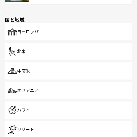
ける。 なお、新着のタイ情報は
コンテンツ一覧
を参照して
そう。 なお、新着の香港情報は
コンテンツ一覧
を参照して
と伝統を感じられるエスニックタウン、多数の緑豊かな公
ほしい。
ほしい。
園や自然保護区など、自然が調和した近代的な景観と文化
の多様性あふれるカラフルな町は、どこを歩いても新しい
国と地域
発見がある。さらに、治安のよさや充実した公共交通機関
も、旅行者にとっては魅力的なポイント。グルメも豊富
で、ホーカーズは地元の風情を楽しめる外せないスポット
ヨーロッパ
だ。訪れる人を飽きさせないシンガポールで、多様な魅力
を体感しよう。 なお、新着のシンガポール情報は
コンテン
ツ一覧
を参照してほしい。
北米
中南米
オセアニア
ハワイ
リゾート