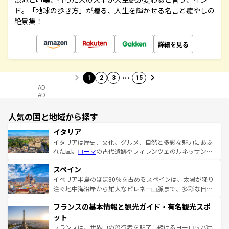
ド。「地球の歩き方」が贈る、人生を輝かせる名言と癒やしの
絶景集！
詳細を見る
…
1
2
3
15
AD
AD
人気の国と地域から探す
イタリア
イタリアは歴史、文化、グルメ、自然と多彩な魅力にあふ
れた国。
ローマ
の古代遺跡やフィレンツェのルネッサンス
美術、ヴェネツィアの運河など、歴史あるスポットはもち
スペイン
ろん、トスカーナの美しい田園風景やアマルフィ海岸の絶
景など、自然景観も見逃せない。観光の合間には、本場の
イベリア半島のほぼ80％を占めるスペインは、太陽が降り
ピザやパスタなど、絶品のイタリア料理を堪能することも
注ぐ地中海沿岸から雄大なピレネー山脈まで、多彩な自然
できる。朝目覚めてから夜眠るまで、すべての瞬間を楽し
と文化が詰まったヨーロッパ屈指の旅行先だ。多様な地域
フランスの基本情報と観光ガイド・有名観光スポ
ませてくれるイタリアで、忘れられない旅をしてみよう！
文化が根付くこの国では、情熱的なフラメンコ、熱気あふ
なお、新着のイタリア情報は
コンテンツ一覧
を参照してほ
れる闘牛、そして美味しいタパスが生活の一部となってい
ット
しい。
る。首都マドリードの洗練された雰囲気や、バルセロナの
フランスは、世界中の旅行者を魅了し続けるヨーロッパ屈