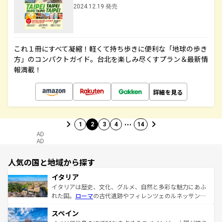
2024.12.19 発売
これ１冊にすべて凝縮！軽くて持ち歩きに便利な「地球の歩き
方」のコンパクトガイド。台北を楽しみ尽くすプラン＆最新情
報満載！
詳細を見る
…
1
2
3
4
14
AD
AD
人気の国と地域から探す
イタリア
イタリアは歴史、文化、グルメ、自然と多彩な魅力にあふ
れた国。
ローマ
の古代遺跡やフィレンツェのルネッサンス
美術、ヴェネツィアの運河など、歴史あるスポットはもち
スペイン
ろん、トスカーナの美しい田園風景やアマルフィ海岸の絶