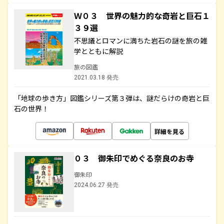
Ｗ０３ 世界の魅力的な奇岩と巨石１
３９選
不思議とロマンに満ちた岩石の謎を旅の雑
学とともに解説
旅の図鑑
2021.03.18 発売
「地球の歩き方」図鑑シリーズ第３弾は、謎だらけの奇岩と巨
石の世界！
詳細を見る
０３ 御朱印でめぐる奈良のお寺
御朱印
2024.06.27 発売