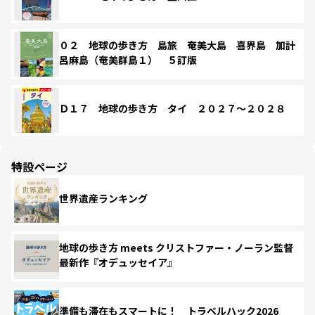
０２ 地球の歩き方 島旅 奄美大島 喜界島 加計
呂麻島（奄美群島１） ５訂版
Ｄ１７ 地球の歩き方 タイ ２０２７～２０２８
特設ページ
世界遺産ランキング
地球の歩き方 meets クリストファー・ノーラン監督
最新作『オデュッセイア』
準備も滞在もスマートに！ トラベルハック2026