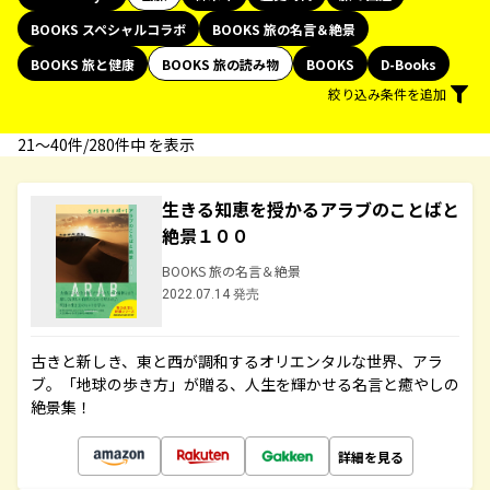
BOOKS スペシャルコラボ
BOOKS 旅の名言＆絶景
BOOKS 旅と健康
BOOKS 旅の読み物
BOOKS
D-Books
絞り込み条件を追加
21〜40件/280件中 を表示
生きる知恵を授かるアラブのことばと
絶景１００
BOOKS 旅の名言＆絶景
2022.07.14 発売
古きと新しき、東と西が調和するオリエンタルな世界、アラ
ブ。「地球の歩き方」が贈る、人生を輝かせる名言と癒やしの
絶景集！
詳細を見る