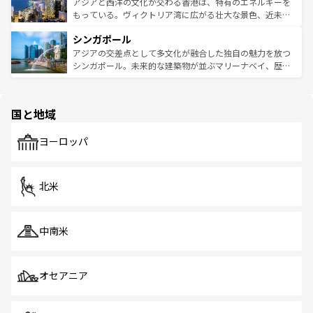
ひ現地で味わいたい。どの地域を訪れてもあたたかい人々
帯で自然と触れ合い、南部ではプーケットやクラビの美し
アジアと西洋の文化が交わる香港は、特有のエネルギーを
が旅行者を迎えてくれるので、きっと忘れられない旅にな
いビーチでリゾート気分を楽しむことができる。タイ料理
もっている。ヴィクトリア湾に広がる壮大な景色、近未来
るはずだ。 なお、新着のベトナム情報は
コンテンツ一覧
を
は世界的に有名で、屋台から高級レストランまで味覚を刺
的なアートスポット、そして歴史と現代が融合した町並
参照してほしい。
シンガポール
激する。気候は一年中温暖で、どの季節にも異なる楽しみ
み、どこを訪れても感動するはず。観光スポットが密集し
が待っている。親しみやすいタイの人々、仏教を中心とし
ており、効率よく見どころを回れるのも魅力。息をのむよ
アジアの交差点として多文化が融合した独自の魅力を放つ
た文化、そして多様な観光資源が、訪れる旅人を魅了し続
うな絶景から文化的な体験まで、香港を存分に楽しみ尽く
シンガポール。未来的な建築物が並ぶマリーナベイ、歴史
ける。 なお、新着のタイ情報は
コンテンツ一覧
を参照して
そう。 なお、新着の香港情報は
コンテンツ一覧
を参照して
と伝統を感じられるエスニックタウン、多数の緑豊かな公
ほしい。
ほしい。
園や自然保護区など、自然が調和した近代的な景観と文化
の多様性あふれるカラフルな町は、どこを歩いても新しい
国と地域
発見がある。さらに、治安のよさや充実した公共交通機関
も、旅行者にとっては魅力的なポイント。グルメも豊富
で、ホーカーズは地元の風情を楽しめる外せないスポット
ヨーロッパ
だ。訪れる人を飽きさせないシンガポールで、多様な魅力
を体感しよう。 なお、新着のシンガポール情報は
コンテン
ツ一覧
を参照してほしい。
北米
中南米
オセアニア