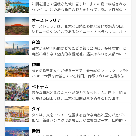
着のスイス情報は
コンテンツ一覧
を参照してほしい。
ンメントが詰まった刺激的なスポットだ。一方、アメリカ
年間を通じて温暖な気候に恵まれ、多くの島で構成される
西部には大自然が広がり、グランドキャニオンやイエロー
ハワイは、どの島も独自の魅力をもっている。大自然の神
ストーン国立公園といった絶景が堪能できる。さらに、南
秘を感じたいなら、火山が生み出した壮大な景観を誇るハ
オーストラリア
部のニューオーリンズでは、音楽と美食が融合した独特の
ワイ島は見逃せない。また、定番の観光地といえばオアフ
文化が魅力。旅行者はアメリカの各地域で異なる魅力を楽
島だが、静かな自然を求めるならマウイ島やカウアイ島が
オーストラリアは、壮大な自然と多様な文化が魅力の国。
しみながら、その多様性と豊かな歴史を感じることができ
おすすめ。エメラルドグリーンに輝く海をはじめ、豊かな
シドニーのシンボルであるシドニー・オペラハウス、オー
るだろう。車でのロードトリップや列車の旅も、アメリカ
文化や歴史が息づいている。「アロハスピリット」と呼ば
ストラリア東海岸北部に広がる大サンゴ礁地帯グレートバ
ならではの贅沢な旅のスタイルだ。 なお、新着のアメリカ
台湾
れるおもてなしの心で訪れる人々を迎えてくれるハワイの
リアリーフや大陸中央部にそびえるウルル（エアーズロッ
情報は
コンテンツ一覧
を参照してほしい。
人々、おいしいローカルフードやハワイアンミュージッ
ク）、タスマニアの美しい原生林やケアンズの熱帯雨林な
日本から約４時間ほどでたどり着く台湾は、多彩な文化と
ク、伝統的なフラダンスなど、すべてがハワイの魅力を彩
ど、見どころがたくさん。また、カフェやワイン、オージ
自然が織りなす魅力的な観光地。活気あふれる大都市の台
っている。訪れるたびに新しい発見と感動が待っているハ
ービーフなどの食文化も豊かで、美味しいものであふれて
北やノスタルジックな町並みが人気な九份（ジォウフェ
ワイを、存分に味わってほしい。 なお、新着のハワイ情報
韓国
いる。アクティビティも充実しており、サーフィンやダイ
ン）、静ひつな山岳地帯である台湾東部など、都市の喧騒
は
コンテンツ一覧
を参照してほしい。
ビング、ハイキングなど、アウトドア好きにはたまらな
と山間の静けさが共存しており、訪れる人に新しい発見と
歴史ある王朝文化が残る一方で、最先端のファッションやK
い。オーストラリアの多彩な魅力を存分に味わいつくそ
驚きをもたらしてくれる。また、奥深い台湾の食文化も魅
-POPで世界を席巻している韓国。首都ソウルの宮殿や伝統
う。 なお、新着のオーストラリア情報は
コンテンツ一覧
を
力で、夜市などの屋台グルメから高級料理、ヘルシーで美
家屋が並ぶエリアでは韓国の歴史と文化に浸ることがで
参照してほしい。
ベトナム
容にもいいと評判のスイーツなど、バラエティ豊かな料理
き、地方に足を延ばせば四季折々の自然美を楽しむことが
が味わえる。 なお、新着の台湾情報は
コンテンツ一覧
を参
できる。そして、キムチや焼肉、絶品のストリートフード
豊かな自然と多様な文化が魅力的なベトナム。南北に細長
照してほしい。
まで、さまざまな韓国料理が待っている。夜には、韓国な
く伸びる国土には、広大な田園風景や青々とした山々、世
らではのナイトライフも堪能できる。あたたかいホスピタ
界遺産に登録された壮大な自然景観が点在し、都市部では
タイ
リティに包まれながら、韓国の多彩な魅力を心ゆくまで味
急速な発展と共に伝統が息づく。ハノイの古い町並みやホ
わってみてほしい。 なお、新着の韓国情報は
コンテンツ一
ーチミン市のフランス統治時代の建物も、独特の雰囲気を
タイは、東南アジアに位置する豊かな自然と歴史が息づく
覧
を参照してほしい。
醸し出している。また、バラエティの豊かさとおいしさで
国だ。首都バンコクは高層ビルが立ち並ぶ一方、伝統的な
世界中の食通を魅了してやまないベトナム料理も魅力のひ
寺院や市場がいたるところに点在し、古きよき文化と現代
香港
とつ。フォーやバインミー、ベトナムコーヒーなどは、ぜ
の活気が交差している。北部ではチェンマイなどの山岳地