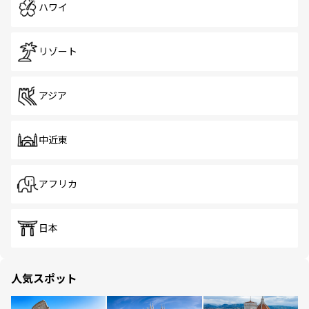
ハワイ
リゾート
アジア
中近東
アフリカ
日本
人気スポット