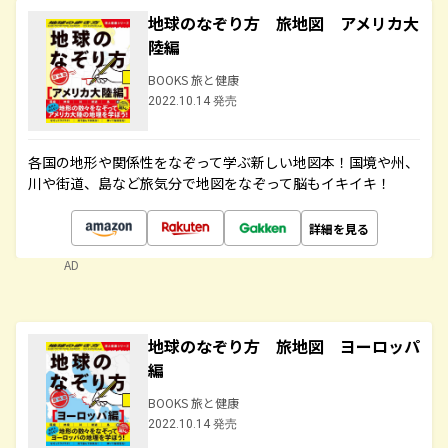
地球のなぞり方 旅地図 アメリカ大
陸編
BOOKS 旅と健康
2022.10.14 発売
各国の地形や関係性をなぞって学ぶ新しい地図本！国境や州、
川や街道、島など旅気分で地図をなぞって脳もイキイキ！
詳細を見る
AD
地球のなぞり方 旅地図 ヨーロッパ
編
BOOKS 旅と健康
2022.10.14 発売