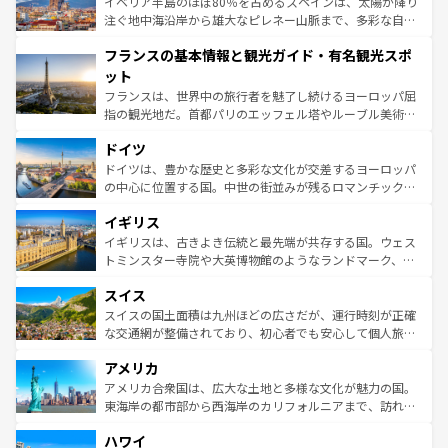
景など、自然景観も見逃せない。観光の合間には、本場の
イベリア半島のほぼ80％を占めるスペインは、太陽が降り
ピザやパスタなど、絶品のイタリア料理を堪能することも
注ぐ地中海沿岸から雄大なピレネー山脈まで、多彩な自然
できる。朝目覚めてから夜眠るまで、すべての瞬間を楽し
と文化が詰まったヨーロッパ屈指の旅行先だ。多様な地域
フランスの基本情報と観光ガイド・有名観光スポ
ませてくれるイタリアで、忘れられない旅をしてみよう！
文化が根付くこの国では、情熱的なフラメンコ、熱気あふ
なお、新着のイタリア情報は
コンテンツ一覧
を参照してほ
れる闘牛、そして美味しいタパスが生活の一部となってい
ット
しい。
る。首都マドリードの洗練された雰囲気や、バルセロナの
フランスは、世界中の旅行者を魅了し続けるヨーロッパ屈
アートに溢れた街角から、地方では古代ローマ遺跡や中世
指の観光地だ。首都パリのエッフェル塔やルーブル美術館
の城塞都市、穏やかなビーチリゾートまで多彩な表情を見
といった象徴的なスポットから、田舎町の古風な美しさま
せる。地方によって風土や気候が異なるスペインはその個
ドイツ
で、幅広い魅力が詰まっている。華麗な宮殿、歴史的な大
性で訪れる人を魅了する。 なお、新着のスペイン情報は
コ
聖堂、美しいビーチ、そして豊かな自然が、訪れる者を心
ドイツは、豊かな歴史と多彩な文化が交差するヨーロッパ
ンテンツ一覧
を参照してほしい。
から魅了する。また、フランスは美食の国としても知ら
の中心に位置する国。中世の街並みが残るロマンチック街
れ、フランス料理はユネスコ無形文化遺産にも登録されて
道から、未来を先取りするようなモダンな都市まで多様な
イギリス
いる。シャンパンの発祥地であるランス、プロヴァンスの
顔を持つこの国は、どこを歩いても飽きることがない。ベ
香り高いラベンダー畑など、多彩な楽しみ方が可能だ。さ
ルリンの文化的活気、バイエルン州のアルプスの絶景、そ
イギリスは、古きよき伝統と最先端が共存する国。ウェス
らに、パリ以外の地域にも魅力が溢れており、どの街角に
してライン川沿いのワイン畑といった風景は必見。ビール
トミンスター寺院や大英博物館のようなランドマーク、歴
も豊かな歴史と文化が息づいている。パリ以外の個性あふ
とソーセージを味わいながら地元の人と過ごす楽しい時間
史ある大学都市、美しい丘陵地帯や牧歌的な風景など、エ
れる地方に足を運ぶとそれぞれで全く異なる文化を体験で
スイス
は、お酒好きな人にはぜひ体験してほしい。 なお、新着の
リアごとに異なる魅力がある。また、優雅なアフタヌーン
きるだろう。 なお、新着のフランス情報は
コンテンツ一覧
ドイツ情報は
コンテンツ一覧
を参照してほしい。
ティー、ビール好きにはたまらない英国パブ、サッカー観
スイスの国土面積は九州ほどの広さだが、運行時刻が正確
を参照してほしい。
戦など、本場だからこそできる体験も豊富。イギリスを旅
な交通網が整備されており、初心者でも安心して個人旅行
して楽しみつくそう。 なお、新着のイギリス情報は
コンテ
を楽しめる。日本同様に時刻表どおりの旅が可能だ。中世
アメリカ
ンツ一覧
を参照してほしい。
の建物がそのまま残る町や、スイスならではのユニークな
博物館もあり、アルプス観光だけでなく町歩きも満喫する
アメリカ合衆国は、広大な土地と多様な文化が魅力の国。
ことができる。国民の所得が高いため物価も高いが、旅行
東海岸の都市部から西海岸のカリフォルニアまで、訪れる
者向けの交通パス提供のサービスもあり、うまく活用すれ
場所ごとに異なる風景と体験が待っている。ニューヨーク
ハワイ
ば市内交通費無料で観光を楽しむこともできる。 なお、新
のような巨大都市は、観光、ショッピング、エンターテイ