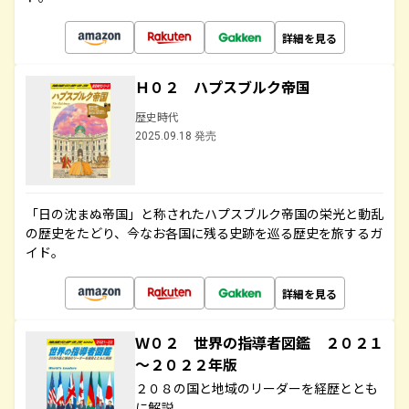
詳細を見る
Ｈ０２ ハプスブルク帝国
歴史時代
2025.09.18 発売
「日の沈まぬ帝国」と称されたハプスブルク帝国の栄光と動乱
の歴史をたどり、今なお各国に残る史跡を巡る歴史を旅するガ
イド。
詳細を見る
Ｗ０２ 世界の指導者図鑑 ２０２１
～２０２２年版
２０８の国と地域のリーダーを経歴ととも
に解説