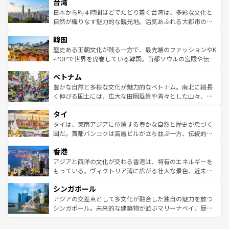
ならではの贅沢な旅のスタイルだ。 なお、新着のアメリカ
台湾
れるおもてなしの心で訪れる人々を迎えてくれるハワイの
リアリーフや大陸中央部にそびえるウルル（エアーズロッ
情報は
コンテンツ一覧
を参照してほしい。
人々、おいしいローカルフードやハワイアンミュージッ
ク）、タスマニアの美しい原生林やケアンズの熱帯雨林な
日本から約４時間ほどでたどり着く台湾は、多彩な文化と
ク、伝統的なフラダンスなど、すべてがハワイの魅力を彩
ど、見どころがたくさん。また、カフェやワイン、オージ
自然が織りなす魅力的な観光地。活気あふれる大都市の台
っている。訪れるたびに新しい発見と感動が待っているハ
ービーフなどの食文化も豊かで、美味しいものであふれて
北やノスタルジックな町並みが人気な九份（ジォウフェ
ワイを、存分に味わってほしい。 なお、新着のハワイ情報
韓国
いる。アクティビティも充実しており、サーフィンやダイ
ン）、静ひつな山岳地帯である台湾東部など、都市の喧騒
は
コンテンツ一覧
を参照してほしい。
ビング、ハイキングなど、アウトドア好きにはたまらな
と山間の静けさが共存しており、訪れる人に新しい発見と
歴史ある王朝文化が残る一方で、最先端のファッションやK
い。オーストラリアの多彩な魅力を存分に味わいつくそ
驚きをもたらしてくれる。また、奥深い台湾の食文化も魅
-POPで世界を席巻している韓国。首都ソウルの宮殿や伝統
う。 なお、新着のオーストラリア情報は
コンテンツ一覧
を
力で、夜市などの屋台グルメから高級料理、ヘルシーで美
家屋が並ぶエリアでは韓国の歴史と文化に浸ることがで
参照してほしい。
ベトナム
容にもいいと評判のスイーツなど、バラエティ豊かな料理
き、地方に足を延ばせば四季折々の自然美を楽しむことが
が味わえる。 なお、新着の台湾情報は
コンテンツ一覧
を参
できる。そして、キムチや焼肉、絶品のストリートフード
豊かな自然と多様な文化が魅力的なベトナム。南北に細長
照してほしい。
まで、さまざまな韓国料理が待っている。夜には、韓国な
く伸びる国土には、広大な田園風景や青々とした山々、世
らではのナイトライフも堪能できる。あたたかいホスピタ
界遺産に登録された壮大な自然景観が点在し、都市部では
タイ
リティに包まれながら、韓国の多彩な魅力を心ゆくまで味
急速な発展と共に伝統が息づく。ハノイの古い町並みやホ
わってみてほしい。 なお、新着の韓国情報は
コンテンツ一
ーチミン市のフランス統治時代の建物も、独特の雰囲気を
タイは、東南アジアに位置する豊かな自然と歴史が息づく
覧
を参照してほしい。
醸し出している。また、バラエティの豊かさとおいしさで
国だ。首都バンコクは高層ビルが立ち並ぶ一方、伝統的な
世界中の食通を魅了してやまないベトナム料理も魅力のひ
寺院や市場がいたるところに点在し、古きよき文化と現代
香港
とつ。フォーやバインミー、ベトナムコーヒーなどは、ぜ
の活気が交差している。北部ではチェンマイなどの山岳地
ひ現地で味わいたい。どの地域を訪れてもあたたかい人々
帯で自然と触れ合い、南部ではプーケットやクラビの美し
アジアと西洋の文化が交わる香港は、特有のエネルギーを
が旅行者を迎えてくれるので、きっと忘れられない旅にな
いビーチでリゾート気分を楽しむことができる。タイ料理
もっている。ヴィクトリア湾に広がる壮大な景色、近未来
るはずだ。 なお、新着のベトナム情報は
コンテンツ一覧
を
は世界的に有名で、屋台から高級レストランまで味覚を刺
的なアートスポット、そして歴史と現代が融合した町並
参照してほしい。
シンガポール
激する。気候は一年中温暖で、どの季節にも異なる楽しみ
み、どこを訪れても感動するはず。観光スポットが密集し
が待っている。親しみやすいタイの人々、仏教を中心とし
ており、効率よく見どころを回れるのも魅力。息をのむよ
アジアの交差点として多文化が融合した独自の魅力を放つ
た文化、そして多様な観光資源が、訪れる旅人を魅了し続
うな絶景から文化的な体験まで、香港を存分に楽しみ尽く
シンガポール。未来的な建築物が並ぶマリーナベイ、歴史
ける。 なお、新着のタイ情報は
コンテンツ一覧
を参照して
そう。 なお、新着の香港情報は
コンテンツ一覧
を参照して
と伝統を感じられるエスニックタウン、多数の緑豊かな公
ほしい。
ほしい。
園や自然保護区など、自然が調和した近代的な景観と文化