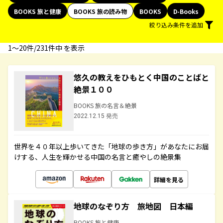
BOOKS 旅と健康
BOOKS 旅の読み物
BOOKS
D-Books
絞り込み条件を追加
1〜20件/231件中 を表示
悠久の教えをひもとく中国のことばと
絶景１００
BOOKS 旅の名言＆絶景
2022.12.15 発売
世界を４０年以上歩いてきた「地球の歩き方」があなたにお届
けする、人生を輝かせる中国の名言と癒やしの絶景集
詳細を見る
地球のなぞり方 旅地図 日本編
BOOKS 旅と健康