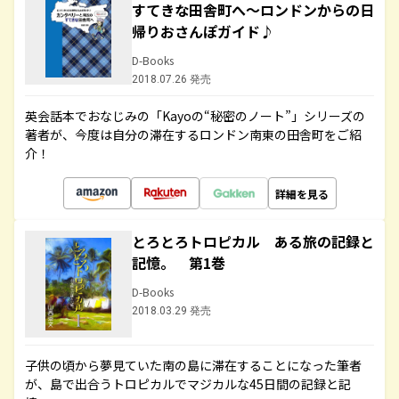
すてきな田舎町へ～ロンドンからの日
帰りおさんぽガイド♪
D-Books
2018.07.26 発売
英会話本でおなじみの「Kayoの“秘密のノート”」シリーズの
著者が、今度は自分の滞在するロンドン南東の田舎町をご紹
介！
詳細を見る
とろとろトロピカル ある旅の記録と
記憶。 第1巻
D-Books
2018.03.29 発売
子供の頃から夢見ていた南の島に滞在することになった筆者
が、島で出合うトロピカルでマジカルな45日間の記録と記