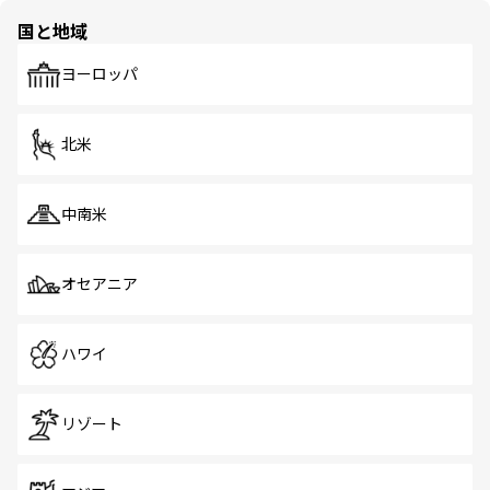
の多様性あふれるカラフルな町は、どこを歩いても新しい
国と地域
発見がある。さらに、治安のよさや充実した公共交通機関
も、旅行者にとっては魅力的なポイント。グルメも豊富
で、ホーカーズは地元の風情を楽しめる外せないスポット
ヨーロッパ
だ。訪れる人を飽きさせないシンガポールで、多様な魅力
を体感しよう。 なお、新着のシンガポール情報は
コンテン
ツ一覧
を参照してほしい。
北米
中南米
オセアニア
ハワイ
リゾート