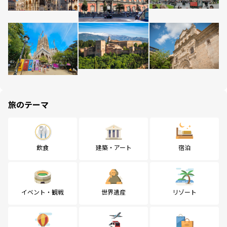
旅のテーマ
飲食
建築・アート
宿泊
イベント・観戦
世界遺産
リゾート