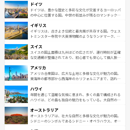
せる。地方によって風土や気候が異なるスペインはその個
ドイツ
で、幅広い魅力が詰まっている。華麗な宮殿、歴史的な大
性で訪れる人を魅了する。 なお、新着のスペイン情報は
コ
聖堂、美しいビーチ、そして豊かな自然が、訪れる者を心
ドイツは、豊かな歴史と多彩な文化が交差するヨーロッパ
ンテンツ一覧
を参照してほしい。
から魅了する。また、フランスは美食の国としても知ら
の中心に位置する国。中世の街並みが残るロマンチック街
れ、フランス料理はユネスコ無形文化遺産にも登録されて
道から、未来を先取りするようなモダンな都市まで多様な
イギリス
いる。シャンパンの発祥地であるランス、プロヴァンスの
顔を持つこの国は、どこを歩いても飽きることがない。ベ
香り高いラベンダー畑など、多彩な楽しみ方が可能だ。さ
ルリンの文化的活気、バイエルン州のアルプスの絶景、そ
イギリスは、古きよき伝統と最先端が共存する国。ウェス
らに、パリ以外の地域にも魅力が溢れており、どの街角に
してライン川沿いのワイン畑といった風景は必見。ビール
トミンスター寺院や大英博物館のようなランドマーク、歴
も豊かな歴史と文化が息づいている。パリ以外の個性あふ
とソーセージを味わいながら地元の人と過ごす楽しい時間
史ある大学都市、美しい丘陵地帯や牧歌的な風景など、エ
れる地方に足を運ぶとそれぞれで全く異なる文化を体験で
スイス
は、お酒好きな人にはぜひ体験してほしい。 なお、新着の
リアごとに異なる魅力がある。また、優雅なアフタヌーン
きるだろう。 なお、新着のフランス情報は
コンテンツ一覧
ドイツ情報は
コンテンツ一覧
を参照してほしい。
ティー、ビール好きにはたまらない英国パブ、サッカー観
スイスの国土面積は九州ほどの広さだが、運行時刻が正確
を参照してほしい。
戦など、本場だからこそできる体験も豊富。イギリスを旅
な交通網が整備されており、初心者でも安心して個人旅行
して楽しみつくそう。 なお、新着のイギリス情報は
コンテ
を楽しめる。日本同様に時刻表どおりの旅が可能だ。中世
アメリカ
ンツ一覧
を参照してほしい。
の建物がそのまま残る町や、スイスならではのユニークな
博物館もあり、アルプス観光だけでなく町歩きも満喫する
アメリカ合衆国は、広大な土地と多様な文化が魅力の国。
ことができる。国民の所得が高いため物価も高いが、旅行
東海岸の都市部から西海岸のカリフォルニアまで、訪れる
者向けの交通パス提供のサービスもあり、うまく活用すれ
場所ごとに異なる風景と体験が待っている。ニューヨーク
ハワイ
ば市内交通費無料で観光を楽しむこともできる。 なお、新
のような巨大都市は、観光、ショッピング、エンターテイ
着のスイス情報は
コンテンツ一覧
を参照してほしい。
ンメントが詰まった刺激的なスポットだ。一方、アメリカ
年間を通じて温暖な気候に恵まれ、多くの島で構成される
西部には大自然が広がり、グランドキャニオンやイエロー
ハワイは、どの島も独自の魅力をもっている。大自然の神
ストーン国立公園といった絶景が堪能できる。さらに、南
秘を感じたいなら、火山が生み出した壮大な景観を誇るハ
オーストラリア
部のニューオーリンズでは、音楽と美食が融合した独特の
ワイ島は見逃せない。また、定番の観光地といえばオアフ
文化が魅力。旅行者はアメリカの各地域で異なる魅力を楽
島だが、静かな自然を求めるならマウイ島やカウアイ島が
オーストラリアは、壮大な自然と多様な文化が魅力の国。
しみながら、その多様性と豊かな歴史を感じることができ
おすすめ。エメラルドグリーンに輝く海をはじめ、豊かな
シドニーのシンボルであるシドニー・オペラハウス、オー
るだろう。車でのロードトリップや列車の旅も、アメリカ
文化や歴史が息づいている。「アロハスピリット」と呼ば
ストラリア東海岸北部に広がる大サンゴ礁地帯グレートバ