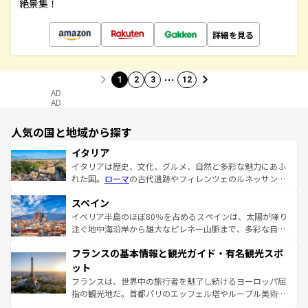
絶景集！
詳細を見る
…
1
2
3
12
AD
AD
人気の国と地域から探す
イタリア
イタリアは歴史、文化、グルメ、自然と多彩な魅力にあふ
れた国。
ローマ
の古代遺跡やフィレンツェのルネッサンス
美術、ヴェネツィアの運河など、歴史あるスポットはもち
スペイン
ろん、トスカーナの美しい田園風景やアマルフィ海岸の絶
景など、自然景観も見逃せない。観光の合間には、本場の
イベリア半島のほぼ80％を占めるスペインは、太陽が降り
ピザやパスタなど、絶品のイタリア料理を堪能することも
注ぐ地中海沿岸から雄大なピレネー山脈まで、多彩な自然
できる。朝目覚めてから夜眠るまで、すべての瞬間を楽し
と文化が詰まったヨーロッパ屈指の旅行先だ。多様な地域
フランスの基本情報と観光ガイド・有名観光スポ
ませてくれるイタリアで、忘れられない旅をしてみよう！
文化が根付くこの国では、情熱的なフラメンコ、熱気あふ
なお、新着のイタリア情報は
コンテンツ一覧
を参照してほ
れる闘牛、そして美味しいタパスが生活の一部となってい
ット
しい。
る。首都マドリードの洗練された雰囲気や、バルセロナの
フランスは、世界中の旅行者を魅了し続けるヨーロッパ屈
アートに溢れた街角から、地方では古代ローマ遺跡や中世
指の観光地だ。首都パリのエッフェル塔やルーブル美術館
の城塞都市、穏やかなビーチリゾートまで多彩な表情を見
といった象徴的なスポットから、田舎町の古風な美しさま