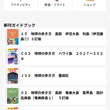
アクティビティ
鉄道・フライト
ショップ
新刊ガイドブック
１５ 地球の歩き方 島旅 伊豆大島 利島（伊豆諸
島①）３訂版
Ｃ０２ 地球の歩き方 ハワイ島 ２０２７～２０２
８
Ｊ３３ 地球の歩き方 墨田区
０２ 地球の歩き方 島旅 奄美大島 喜界島 加計
呂麻島（奄美群島１） ５訂版