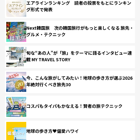
エアラインランキング 読者の投票をもとにランキン
グ形式で発表
Next韓国旅 次の韓国旅行がもっと楽しくなる 旅先・
グルメ・テクニック
旬な“あの人”が「旅」をテーマに語るインタビュー連
載 MY TRAVEL STORY
今、こんな旅がしてみたい！地球の歩き方が選ぶ2026
年絶対行くべき旅先30
コスパもタイパもかなえる！賢者の旅テクニック
地球の歩き方♥偏愛ハワイ