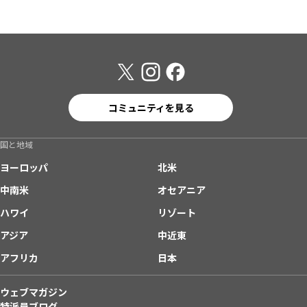
コミュニティを見る
国と地域
ヨーロッパ
北米
中南米
オセアニア
ハワイ
リゾート
アジア
中近東
アフリカ
日本
ウェブマガジン
特派員ブログ