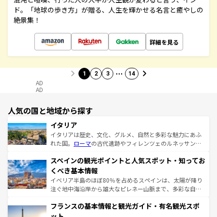
ド。「地球の歩き方」が贈る、人生を輝かせる名言と癒やしの
絶景集！
詳細を見る
…
1
2
3
14
AD
AD
人気の国と地域から探す
イタリア
イタリアは歴史、文化、グルメ、自然と多彩な魅力にあふ
れた国。
ローマ
の古代遺跡やフィレンツェのルネッサンス
美術、ヴェネツィアの運河など、歴史あるスポットはもち
スペインの観光ポイントと人気スポット・知ってお
ろん、トスカーナの美しい田園風景やアマルフィ海岸の絶
景など、自然景観も見逃せない。観光の合間には、本場の
くべき基本情報
ピザやパスタなど、絶品のイタリア料理を堪能することも
イベリア半島のほぼ80％を占めるスペインは、太陽が降り
できる。朝目覚めてから夜眠るまで、すべての瞬間を楽し
注ぐ地中海沿岸から雄大なピレネー山脈まで、多彩な自然
ませてくれるイタリアで、忘れられない旅をしてみよう！
と文化が詰まったヨーロッパ屈指の旅行先だ。多様な地域
なお、新着のイタリア情報は
コンテンツ一覧
を参照してほ
フランスの基本情報と観光ガイド・有名観光スポ
文化が根付くこの国では、情熱的なフラメンコ、熱気あふ
しい。
れる闘牛、そして美味しいタパスが生活の一部となってい
ット