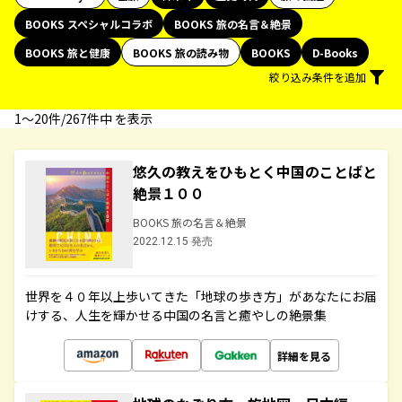
BOOKS スペシャルコラボ
BOOKS 旅の名言＆絶景
BOOKS 旅と健康
BOOKS 旅の読み物
BOOKS
D-Books
絞り込み条件を追加
1〜20件/267件中 を表示
悠久の教えをひもとく中国のことばと
絶景１００
BOOKS 旅の名言＆絶景
2022.12.15 発売
世界を４０年以上歩いてきた「地球の歩き方」があなたにお届
けする、人生を輝かせる中国の名言と癒やしの絶景集
詳細を見る