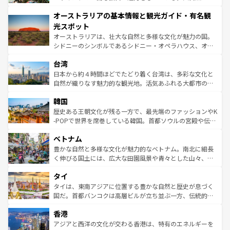
ストーン国立公園といった絶景が堪能できる。さらに、南
秘を感じたいなら、火山が生み出した壮大な景観を誇るハ
オーストラリアの基本情報と観光ガイド・有名観
部のニューオーリンズでは、音楽と美食が融合した独特の
ワイ島は見逃せない。また、定番の観光地といえばオアフ
文化が魅力。旅行者はアメリカの各地域で異なる魅力を楽
島だが、静かな自然を求めるならマウイ島やカウアイ島が
光スポット
しみながら、その多様性と豊かな歴史を感じることができ
おすすめ。エメラルドグリーンに輝く海をはじめ、豊かな
オーストラリアは、壮大な自然と多様な文化が魅力の国。
るだろう。車でのロードトリップや列車の旅も、アメリカ
文化や歴史が息づいている。「アロハスピリット」と呼ば
シドニーのシンボルであるシドニー・オペラハウス、オー
ならではの贅沢な旅のスタイルだ。 なお、新着のアメリカ
れるおもてなしの心で訪れる人々を迎えてくれるハワイの
ストラリア東海岸北部に広がる大サンゴ礁地帯グレートバ
情報は
コンテンツ一覧
を参照してほしい。
人々、おいしいローカルフードやハワイアンミュージッ
台湾
リアリーフや大陸中央部にそびえるウルル（エアーズロッ
ク、伝統的なフラダンスなど、すべてがハワイの魅力を彩
ク）、タスマニアの美しい原生林やケアンズの熱帯雨林な
日本から約４時間ほどでたどり着く台湾は、多彩な文化と
っている。訪れるたびに新しい発見と感動が待っているハ
ど、見どころがたくさん。また、カフェやワイン、オージ
自然が織りなす魅力的な観光地。活気あふれる大都市の台
ワイを、存分に味わってほしい。 なお、新着のハワイ情報
ービーフなどの食文化も豊かで、美味しいものであふれて
北やノスタルジックな町並みが人気な九份（ジォウフェ
は
コンテンツ一覧
を参照してほしい。
韓国
いる。アクティビティも充実しており、サーフィンやダイ
ン）、静ひつな山岳地帯である台湾東部など、都市の喧騒
ビング、ハイキングなど、アウトドア好きにはたまらな
と山間の静けさが共存しており、訪れる人に新しい発見と
歴史ある王朝文化が残る一方で、最先端のファッションやK
い。オーストラリアの多彩な魅力を存分に味わいつくそ
驚きをもたらしてくれる。また、奥深い台湾の食文化も魅
-POPで世界を席巻している韓国。首都ソウルの宮殿や伝統
う。 なお、新着のオーストラリア情報は
コンテンツ一覧
を
力で、夜市などの屋台グルメから高級料理、ヘルシーで美
家屋が並ぶエリアでは韓国の歴史と文化に浸ることがで
参照してほしい。
ベトナム
容にもいいと評判のスイーツなど、バラエティ豊かな料理
き、地方に足を延ばせば四季折々の自然美を楽しむことが
が味わえる。 なお、新着の台湾情報は
コンテンツ一覧
を参
できる。そして、キムチや焼肉、絶品のストリートフード
豊かな自然と多様な文化が魅力的なベトナム。南北に細長
照してほしい。
まで、さまざまな韓国料理が待っている。夜には、韓国な
く伸びる国土には、広大な田園風景や青々とした山々、世
らではのナイトライフも堪能できる。あたたかいホスピタ
界遺産に登録された壮大な自然景観が点在し、都市部では
タイ
リティに包まれながら、韓国の多彩な魅力を心ゆくまで味
急速な発展と共に伝統が息づく。ハノイの古い町並みやホ
わってみてほしい。 なお、新着の韓国情報は
コンテンツ一
ーチミン市のフランス統治時代の建物も、独特の雰囲気を
タイは、東南アジアに位置する豊かな自然と歴史が息づく
覧
を参照してほしい。
醸し出している。また、バラエティの豊かさとおいしさで
国だ。首都バンコクは高層ビルが立ち並ぶ一方、伝統的な
世界中の食通を魅了してやまないベトナム料理も魅力のひ
寺院や市場がいたるところに点在し、古きよき文化と現代
香港
とつ。フォーやバインミー、ベトナムコーヒーなどは、ぜ
の活気が交差している。北部ではチェンマイなどの山岳地
ひ現地で味わいたい。どの地域を訪れてもあたたかい人々
帯で自然と触れ合い、南部ではプーケットやクラビの美し
アジアと西洋の文化が交わる香港は、特有のエネルギーを