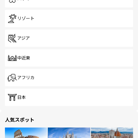
リゾート
アジア
中近東
アフリカ
日本
人気スポット