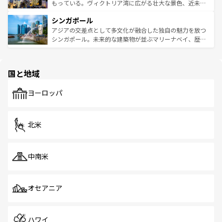
が旅行者を迎えてくれるので、きっと忘れられない旅にな
いビーチでリゾート気分を楽しむことができる。タイ料理
もっている。ヴィクトリア湾に広がる壮大な景色、近未来
るはずだ。 なお、新着のベトナム情報は
コンテンツ一覧
を
は世界的に有名で、屋台から高級レストランまで味覚を刺
的なアートスポット、そして歴史と現代が融合した町並
参照してほしい。
シンガポール
激する。気候は一年中温暖で、どの季節にも異なる楽しみ
み、どこを訪れても感動するはず。観光スポットが密集し
が待っている。親しみやすいタイの人々、仏教を中心とし
ており、効率よく見どころを回れるのも魅力。息をのむよ
アジアの交差点として多文化が融合した独自の魅力を放つ
た文化、そして多様な観光資源が、訪れる旅人を魅了し続
うな絶景から文化的な体験まで、香港を存分に楽しみ尽く
シンガポール。未来的な建築物が並ぶマリーナベイ、歴史
ける。 なお、新着のタイ情報は
コンテンツ一覧
を参照して
そう。 なお、新着の香港情報は
コンテンツ一覧
を参照して
と伝統を感じられるエスニックタウン、多数の緑豊かな公
ほしい。
ほしい。
園や自然保護区など、自然が調和した近代的な景観と文化
の多様性あふれるカラフルな町は、どこを歩いても新しい
国と地域
発見がある。さらに、治安のよさや充実した公共交通機関
も、旅行者にとっては魅力的なポイント。グルメも豊富
で、ホーカーズは地元の風情を楽しめる外せないスポット
ヨーロッパ
だ。訪れる人を飽きさせないシンガポールで、多様な魅力
を体感しよう。 なお、新着のシンガポール情報は
コンテン
ツ一覧
を参照してほしい。
北米
中南米
オセアニア
ハワイ