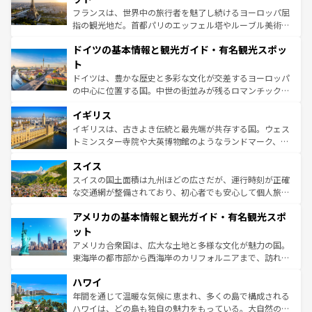
る。首都マドリードの洗練された雰囲気や、バルセロナの
フランスは、世界中の旅行者を魅了し続けるヨーロッパ屈
アートに溢れた街角から、地方では古代ローマ遺跡や中世
指の観光地だ。首都パリのエッフェル塔やルーブル美術館
の城塞都市、穏やかなビーチリゾートまで多彩な表情を見
といった象徴的なスポットから、田舎町の古風な美しさま
せる。地方によって風土や気候が異なるスペインはその個
ドイツの基本情報と観光ガイド・有名観光スポッ
で、幅広い魅力が詰まっている。華麗な宮殿、歴史的な大
性で訪れる人を魅了する。 なお、新着のスペイン情報は
コ
聖堂、美しいビーチ、そして豊かな自然が、訪れる者を心
ト
ンテンツ一覧
を参照してほしい。
から魅了する。また、フランスは美食の国としても知ら
ドイツは、豊かな歴史と多彩な文化が交差するヨーロッパ
れ、フランス料理はユネスコ無形文化遺産にも登録されて
の中心に位置する国。中世の街並みが残るロマンチック街
いる。シャンパンの発祥地であるランス、プロヴァンスの
道から、未来を先取りするようなモダンな都市まで多様な
香り高いラベンダー畑など、多彩な楽しみ方が可能だ。さ
イギリス
顔を持つこの国は、どこを歩いても飽きることがない。ベ
らに、パリ以外の地域にも魅力が溢れており、どの街角に
ルリンの文化的活気、バイエルン州のアルプスの絶景、そ
イギリスは、古きよき伝統と最先端が共存する国。ウェス
も豊かな歴史と文化が息づいている。パリ以外の個性あふ
してライン川沿いのワイン畑といった風景は必見。ビール
トミンスター寺院や大英博物館のようなランドマーク、歴
れる地方に足を運ぶとそれぞれで全く異なる文化を体験で
とソーセージを味わいながら地元の人と過ごす楽しい時間
史ある大学都市、美しい丘陵地帯や牧歌的な風景など、エ
きるだろう。 なお、新着のフランス情報は
コンテンツ一覧
スイス
は、お酒好きな人にはぜひ体験してほしい。 なお、新着の
リアごとに異なる魅力がある。また、優雅なアフタヌーン
を参照してほしい。
ドイツ情報は
コンテンツ一覧
を参照してほしい。
ティー、ビール好きにはたまらない英国パブ、サッカー観
スイスの国土面積は九州ほどの広さだが、運行時刻が正確
戦など、本場だからこそできる体験も豊富。イギリスを旅
な交通網が整備されており、初心者でも安心して個人旅行
して楽しみつくそう。 なお、新着のイギリス情報は
コンテ
を楽しめる。日本同様に時刻表どおりの旅が可能だ。中世
アメリカの基本情報と観光ガイド・有名観光スポ
ンツ一覧
を参照してほしい。
の建物がそのまま残る町や、スイスならではのユニークな
博物館もあり、アルプス観光だけでなく町歩きも満喫する
ット
ことができる。国民の所得が高いため物価も高いが、旅行
アメリカ合衆国は、広大な土地と多様な文化が魅力の国。
者向けの交通パス提供のサービスもあり、うまく活用すれ
東海岸の都市部から西海岸のカリフォルニアまで、訪れる
ば市内交通費無料で観光を楽しむこともできる。 なお、新
場所ごとに異なる風景と体験が待っている。ニューヨーク
着のスイス情報は
コンテンツ一覧
を参照してほしい。
ハワイ
のような巨大都市は、観光、ショッピング、エンターテイ
ンメントが詰まった刺激的なスポットだ。一方、アメリカ
年間を通じて温暖な気候に恵まれ、多くの島で構成される
西部には大自然が広がり、グランドキャニオンやイエロー
ハワイは、どの島も独自の魅力をもっている。大自然の神