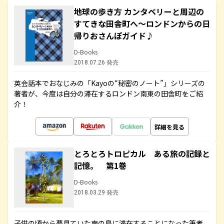
地球の歩き方 カンタベリーと周辺の
すてきな田舎町へ～ロンドンからの日
帰りおさんぽガイド♪
D-Books
2018.07.26 発売
英会話本でおなじみの「Kayoの“秘密のノート”」シリーズの
著者が、今度は自分の滞在するロンドン南東の田舎町をご紹
介！
詳細を見る
とろとろトロピカル ある旅の記録と
記憶。 第1巻
D-Books
2018.03.29 発売
子供の頃から夢見ていた南の島に滞在することになった筆者