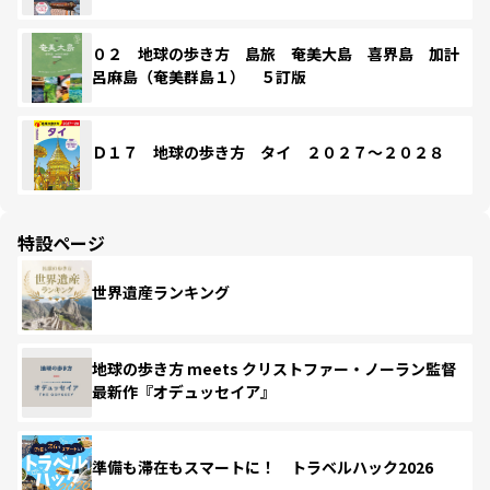
０２ 地球の歩き方 島旅 奄美大島 喜界島 加計
呂麻島（奄美群島１） ５訂版
Ｄ１７ 地球の歩き方 タイ ２０２７～２０２８
特設ページ
世界遺産ランキング
地球の歩き方 meets クリストファー・ノーラン監督
最新作『オデュッセイア』
準備も滞在もスマートに！ トラベルハック2026