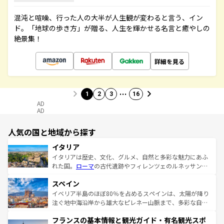
混沌と喧噪、行った人の大半が人生観が変わると言う、イン
ド。「地球の歩き方」が贈る、人生を輝かせる名言と癒やしの
絶景集！
詳細を見る
…
1
2
3
16
AD
AD
人気の国と地域から探す
イタリア
イタリアは歴史、文化、グルメ、自然と多彩な魅力にあふ
れた国。
ローマ
の古代遺跡やフィレンツェのルネッサンス
美術、ヴェネツィアの運河など、歴史あるスポットはもち
スペイン
ろん、トスカーナの美しい田園風景やアマルフィ海岸の絶
景など、自然景観も見逃せない。観光の合間には、本場の
イベリア半島のほぼ80％を占めるスペインは、太陽が降り
ピザやパスタなど、絶品のイタリア料理を堪能することも
注ぐ地中海沿岸から雄大なピレネー山脈まで、多彩な自然
できる。朝目覚めてから夜眠るまで、すべての瞬間を楽し
と文化が詰まったヨーロッパ屈指の旅行先だ。多様な地域
フランスの基本情報と観光ガイド・有名観光スポ
ませてくれるイタリアで、忘れられない旅をしてみよう！
文化が根付くこの国では、情熱的なフラメンコ、熱気あふ