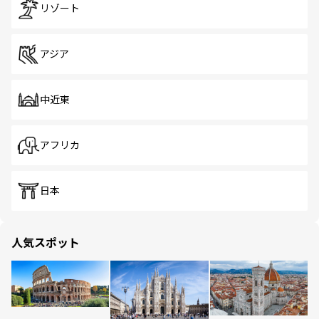
リゾート
アジア
中近東
アフリカ
日本
人気スポット