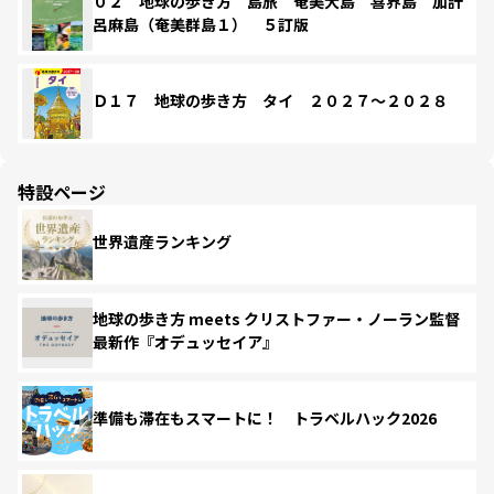
０２ 地球の歩き方 島旅 奄美大島 喜界島 加計
呂麻島（奄美群島１） ５訂版
Ｄ１７ 地球の歩き方 タイ ２０２７～２０２８
特設ページ
世界遺産ランキング
地球の歩き方 meets クリストファー・ノーラン監督
最新作『オデュッセイア』
準備も滞在もスマートに！ トラベルハック2026