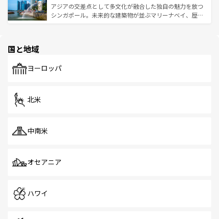
が待っている。親しみやすいタイの人々、仏教を中心とし
ており、効率よく見どころを回れるのも魅力。息をのむよ
アジアの交差点として多文化が融合した独自の魅力を放つ
た文化、そして多様な観光資源が、訪れる旅人を魅了し続
うな絶景から文化的な体験まで、香港を存分に楽しみ尽く
シンガポール。未来的な建築物が並ぶマリーナベイ、歴史
ける。 なお、新着のタイ情報は
コンテンツ一覧
を参照して
そう。 なお、新着の香港情報は
コンテンツ一覧
を参照して
と伝統を感じられるエスニックタウン、多数の緑豊かな公
ほしい。
ほしい。
園や自然保護区など、自然が調和した近代的な景観と文化
の多様性あふれるカラフルな町は、どこを歩いても新しい
国と地域
発見がある。さらに、治安のよさや充実した公共交通機関
も、旅行者にとっては魅力的なポイント。グルメも豊富
で、ホーカーズは地元の風情を楽しめる外せないスポット
ヨーロッパ
だ。訪れる人を飽きさせないシンガポールで、多様な魅力
を体感しよう。 なお、新着のシンガポール情報は
コンテン
ツ一覧
を参照してほしい。
北米
中南米
オセアニア
ハワイ