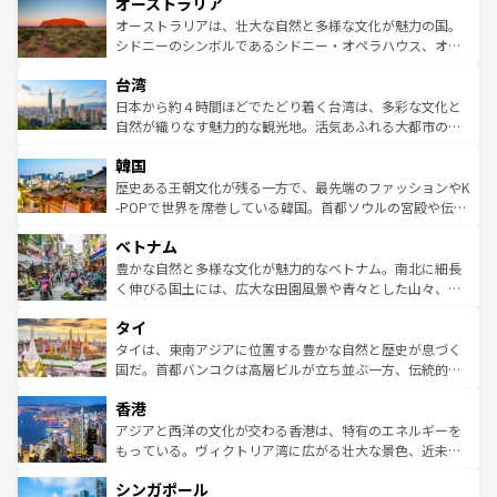
オーストラリア
部のニューオーリンズでは、音楽と美食が融合した独特の
ワイ島は見逃せない。また、定番の観光地といえばオアフ
文化が魅力。旅行者はアメリカの各地域で異なる魅力を楽
島だが、静かな自然を求めるならマウイ島やカウアイ島が
オーストラリアは、壮大な自然と多様な文化が魅力の国。
しみながら、その多様性と豊かな歴史を感じることができ
おすすめ。エメラルドグリーンに輝く海をはじめ、豊かな
シドニーのシンボルであるシドニー・オペラハウス、オー
るだろう。車でのロードトリップや列車の旅も、アメリカ
文化や歴史が息づいている。「アロハスピリット」と呼ば
ストラリア東海岸北部に広がる大サンゴ礁地帯グレートバ
ならではの贅沢な旅のスタイルだ。 なお、新着のアメリカ
台湾
れるおもてなしの心で訪れる人々を迎えてくれるハワイの
リアリーフや大陸中央部にそびえるウルル（エアーズロッ
情報は
コンテンツ一覧
を参照してほしい。
人々、おいしいローカルフードやハワイアンミュージッ
ク）、タスマニアの美しい原生林やケアンズの熱帯雨林な
日本から約４時間ほどでたどり着く台湾は、多彩な文化と
ク、伝統的なフラダンスなど、すべてがハワイの魅力を彩
ど、見どころがたくさん。また、カフェやワイン、オージ
自然が織りなす魅力的な観光地。活気あふれる大都市の台
っている。訪れるたびに新しい発見と感動が待っているハ
ービーフなどの食文化も豊かで、美味しいものであふれて
北やノスタルジックな町並みが人気な九份（ジォウフェ
ワイを、存分に味わってほしい。 なお、新着のハワイ情報
韓国
いる。アクティビティも充実しており、サーフィンやダイ
ン）、静ひつな山岳地帯である台湾東部など、都市の喧騒
は
コンテンツ一覧
を参照してほしい。
ビング、ハイキングなど、アウトドア好きにはたまらな
と山間の静けさが共存しており、訪れる人に新しい発見と
歴史ある王朝文化が残る一方で、最先端のファッションやK
い。オーストラリアの多彩な魅力を存分に味わいつくそ
驚きをもたらしてくれる。また、奥深い台湾の食文化も魅
-POPで世界を席巻している韓国。首都ソウルの宮殿や伝統
う。 なお、新着のオーストラリア情報は
コンテンツ一覧
を
力で、夜市などの屋台グルメから高級料理、ヘルシーで美
家屋が並ぶエリアでは韓国の歴史と文化に浸ることがで
参照してほしい。
ベトナム
容にもいいと評判のスイーツなど、バラエティ豊かな料理
き、地方に足を延ばせば四季折々の自然美を楽しむことが
が味わえる。 なお、新着の台湾情報は
コンテンツ一覧
を参
できる。そして、キムチや焼肉、絶品のストリートフード
豊かな自然と多様な文化が魅力的なベトナム。南北に細長
照してほしい。
まで、さまざまな韓国料理が待っている。夜には、韓国な
く伸びる国土には、広大な田園風景や青々とした山々、世
らではのナイトライフも堪能できる。あたたかいホスピタ
界遺産に登録された壮大な自然景観が点在し、都市部では
タイ
リティに包まれながら、韓国の多彩な魅力を心ゆくまで味
急速な発展と共に伝統が息づく。ハノイの古い町並みやホ
わってみてほしい。 なお、新着の韓国情報は
コンテンツ一
ーチミン市のフランス統治時代の建物も、独特の雰囲気を
タイは、東南アジアに位置する豊かな自然と歴史が息づく
覧
を参照してほしい。
醸し出している。また、バラエティの豊かさとおいしさで
国だ。首都バンコクは高層ビルが立ち並ぶ一方、伝統的な
世界中の食通を魅了してやまないベトナム料理も魅力のひ
寺院や市場がいたるところに点在し、古きよき文化と現代
香港
とつ。フォーやバインミー、ベトナムコーヒーなどは、ぜ
の活気が交差している。北部ではチェンマイなどの山岳地
ひ現地で味わいたい。どの地域を訪れてもあたたかい人々
帯で自然と触れ合い、南部ではプーケットやクラビの美し
アジアと西洋の文化が交わる香港は、特有のエネルギーを
が旅行者を迎えてくれるので、きっと忘れられない旅にな
いビーチでリゾート気分を楽しむことができる。タイ料理
もっている。ヴィクトリア湾に広がる壮大な景色、近未来
るはずだ。 なお、新着のベトナム情報は
コンテンツ一覧
を
は世界的に有名で、屋台から高級レストランまで味覚を刺
的なアートスポット、そして歴史と現代が融合した町並
参照してほしい。
シンガポール
激する。気候は一年中温暖で、どの季節にも異なる楽しみ
み、どこを訪れても感動するはず。観光スポットが密集し