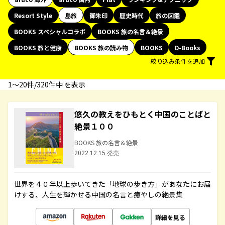
Resort Style
島旅
御朱印
歴史時代
旅の図鑑
BOOKS スペシャルコラボ
BOOKS 旅の名言＆絶景
BOOKS 旅と健康
BOOKS 旅の読み物
BOOKS
D-Books
絞り込み条件を追加
1〜20件/320件中 を表示
悠久の教えをひもとく中国のことばと
絶景１００
BOOKS 旅の名言＆絶景
2022.12.15 発売
世界を４０年以上歩いてきた「地球の歩き方」があなたにお届
けする、人生を輝かせる中国の名言と癒やしの絶景集
詳細を見る