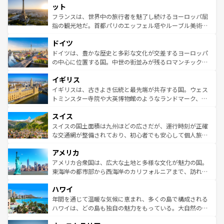
なお、新着のイタリア情報は
コンテンツ一覧
を参照してほ
れる闘牛、そして美味しいタパスが生活の一部となってい
ット
しい。
る。首都マドリードの洗練された雰囲気や、バルセロナの
フランスは、世界中の旅行者を魅了し続けるヨーロッパ屈
アートに溢れた街角から、地方では古代ローマ遺跡や中世
指の観光地だ。首都パリのエッフェル塔やルーブル美術館
の城塞都市、穏やかなビーチリゾートまで多彩な表情を見
といった象徴的なスポットから、田舎町の古風な美しさま
せる。地方によって風土や気候が異なるスペインはその個
ドイツ
で、幅広い魅力が詰まっている。華麗な宮殿、歴史的な大
性で訪れる人を魅了する。 なお、新着のスペイン情報は
コ
聖堂、美しいビーチ、そして豊かな自然が、訪れる者を心
ドイツは、豊かな歴史と多彩な文化が交差するヨーロッパ
ンテンツ一覧
を参照してほしい。
から魅了する。また、フランスは美食の国としても知ら
の中心に位置する国。中世の街並みが残るロマンチック街
れ、フランス料理はユネスコ無形文化遺産にも登録されて
道から、未来を先取りするようなモダンな都市まで多様な
イギリス
いる。シャンパンの発祥地であるランス、プロヴァンスの
顔を持つこの国は、どこを歩いても飽きることがない。ベ
香り高いラベンダー畑など、多彩な楽しみ方が可能だ。さ
ルリンの文化的活気、バイエルン州のアルプスの絶景、そ
イギリスは、古きよき伝統と最先端が共存する国。ウェス
らに、パリ以外の地域にも魅力が溢れており、どの街角に
してライン川沿いのワイン畑といった風景は必見。ビール
トミンスター寺院や大英博物館のようなランドマーク、歴
も豊かな歴史と文化が息づいている。パリ以外の個性あふ
とソーセージを味わいながら地元の人と過ごす楽しい時間
史ある大学都市、美しい丘陵地帯や牧歌的な風景など、エ
れる地方に足を運ぶとそれぞれで全く異なる文化を体験で
スイス
は、お酒好きな人にはぜひ体験してほしい。 なお、新着の
リアごとに異なる魅力がある。また、優雅なアフタヌーン
きるだろう。 なお、新着のフランス情報は
コンテンツ一覧
ドイツ情報は
コンテンツ一覧
を参照してほしい。
ティー、ビール好きにはたまらない英国パブ、サッカー観
スイスの国土面積は九州ほどの広さだが、運行時刻が正確
を参照してほしい。
戦など、本場だからこそできる体験も豊富。イギリスを旅
な交通網が整備されており、初心者でも安心して個人旅行
して楽しみつくそう。 なお、新着のイギリス情報は
コンテ
を楽しめる。日本同様に時刻表どおりの旅が可能だ。中世
アメリカ
ンツ一覧
を参照してほしい。
の建物がそのまま残る町や、スイスならではのユニークな
博物館もあり、アルプス観光だけでなく町歩きも満喫する
アメリカ合衆国は、広大な土地と多様な文化が魅力の国。
ことができる。国民の所得が高いため物価も高いが、旅行
東海岸の都市部から西海岸のカリフォルニアまで、訪れる
者向けの交通パス提供のサービスもあり、うまく活用すれ
場所ごとに異なる風景と体験が待っている。ニューヨーク
ハワイ
ば市内交通費無料で観光を楽しむこともできる。 なお、新
のような巨大都市は、観光、ショッピング、エンターテイ
着のスイス情報は
コンテンツ一覧
を参照してほしい。
ンメントが詰まった刺激的なスポットだ。一方、アメリカ
年間を通じて温暖な気候に恵まれ、多くの島で構成される
西部には大自然が広がり、グランドキャニオンやイエロー
ハワイは、どの島も独自の魅力をもっている。大自然の神
ストーン国立公園といった絶景が堪能できる。さらに、南
秘を感じたいなら、火山が生み出した壮大な景観を誇るハ