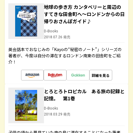
地球の歩き方 カンタベリーと周辺の
すてきな田舎町へ～ロンドンからの日
帰りおさんぽガイド♪
D-Books
2018.07.26 発売
英会話本でおなじみの「Kayoの“秘密のノート”」シリーズの
著者が、今度は自分の滞在するロンドン南東の田舎町をご紹
介！
詳細を見る
とろとろトロピカル ある旅の記録と
記憶。 第1巻
D-Books
2018.03.29 発売
子供の頃から夢見ていた南の島に滞在することになった筆者