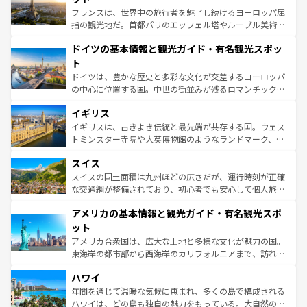
る。首都マドリードの洗練された雰囲気や、バルセロナの
フランスは、世界中の旅行者を魅了し続けるヨーロッパ屈
アートに溢れた街角から、地方では古代ローマ遺跡や中世
指の観光地だ。首都パリのエッフェル塔やルーブル美術館
の城塞都市、穏やかなビーチリゾートまで多彩な表情を見
といった象徴的なスポットから、田舎町の古風な美しさま
せる。地方によって風土や気候が異なるスペインはその個
ドイツの基本情報と観光ガイド・有名観光スポッ
で、幅広い魅力が詰まっている。華麗な宮殿、歴史的な大
性で訪れる人を魅了する。 なお、新着のスペイン情報は
コ
聖堂、美しいビーチ、そして豊かな自然が、訪れる者を心
ト
ンテンツ一覧
を参照してほしい。
から魅了する。また、フランスは美食の国としても知ら
ドイツは、豊かな歴史と多彩な文化が交差するヨーロッパ
れ、フランス料理はユネスコ無形文化遺産にも登録されて
の中心に位置する国。中世の街並みが残るロマンチック街
いる。シャンパンの発祥地であるランス、プロヴァンスの
道から、未来を先取りするようなモダンな都市まで多様な
香り高いラベンダー畑など、多彩な楽しみ方が可能だ。さ
イギリス
顔を持つこの国は、どこを歩いても飽きることがない。ベ
らに、パリ以外の地域にも魅力が溢れており、どの街角に
ルリンの文化的活気、バイエルン州のアルプスの絶景、そ
イギリスは、古きよき伝統と最先端が共存する国。ウェス
も豊かな歴史と文化が息づいている。パリ以外の個性あふ
してライン川沿いのワイン畑といった風景は必見。ビール
トミンスター寺院や大英博物館のようなランドマーク、歴
れる地方に足を運ぶとそれぞれで全く異なる文化を体験で
とソーセージを味わいながら地元の人と過ごす楽しい時間
史ある大学都市、美しい丘陵地帯や牧歌的な風景など、エ
きるだろう。 なお、新着のフランス情報は
コンテンツ一覧
スイス
は、お酒好きな人にはぜひ体験してほしい。 なお、新着の
リアごとに異なる魅力がある。また、優雅なアフタヌーン
を参照してほしい。
ドイツ情報は
コンテンツ一覧
を参照してほしい。
ティー、ビール好きにはたまらない英国パブ、サッカー観
スイスの国土面積は九州ほどの広さだが、運行時刻が正確
戦など、本場だからこそできる体験も豊富。イギリスを旅
な交通網が整備されており、初心者でも安心して個人旅行
して楽しみつくそう。 なお、新着のイギリス情報は
コンテ
を楽しめる。日本同様に時刻表どおりの旅が可能だ。中世
アメリカの基本情報と観光ガイド・有名観光スポ
ンツ一覧
を参照してほしい。
の建物がそのまま残る町や、スイスならではのユニークな
博物館もあり、アルプス観光だけでなく町歩きも満喫する
ット
ことができる。国民の所得が高いため物価も高いが、旅行
アメリカ合衆国は、広大な土地と多様な文化が魅力の国。
者向けの交通パス提供のサービスもあり、うまく活用すれ
東海岸の都市部から西海岸のカリフォルニアまで、訪れる
ば市内交通費無料で観光を楽しむこともできる。 なお、新
場所ごとに異なる風景と体験が待っている。ニューヨーク
着のスイス情報は
コンテンツ一覧
を参照してほしい。
ハワイ
のような巨大都市は、観光、ショッピング、エンターテイ
ンメントが詰まった刺激的なスポットだ。一方、アメリカ
年間を通じて温暖な気候に恵まれ、多くの島で構成される
西部には大自然が広がり、グランドキャニオンやイエロー
ハワイは、どの島も独自の魅力をもっている。大自然の神