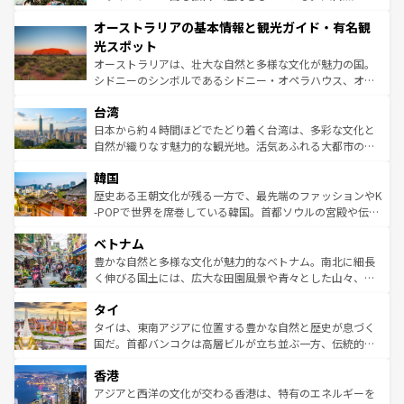
ストーン国立公園といった絶景が堪能できる。さらに、南
秘を感じたいなら、火山が生み出した壮大な景観を誇るハ
オーストラリアの基本情報と観光ガイド・有名観
部のニューオーリンズでは、音楽と美食が融合した独特の
ワイ島は見逃せない。また、定番の観光地といえばオアフ
文化が魅力。旅行者はアメリカの各地域で異なる魅力を楽
島だが、静かな自然を求めるならマウイ島やカウアイ島が
光スポット
しみながら、その多様性と豊かな歴史を感じることができ
おすすめ。エメラルドグリーンに輝く海をはじめ、豊かな
オーストラリアは、壮大な自然と多様な文化が魅力の国。
るだろう。車でのロードトリップや列車の旅も、アメリカ
文化や歴史が息づいている。「アロハスピリット」と呼ば
シドニーのシンボルであるシドニー・オペラハウス、オー
ならではの贅沢な旅のスタイルだ。 なお、新着のアメリカ
れるおもてなしの心で訪れる人々を迎えてくれるハワイの
ストラリア東海岸北部に広がる大サンゴ礁地帯グレートバ
情報は
コンテンツ一覧
を参照してほしい。
人々、おいしいローカルフードやハワイアンミュージッ
台湾
リアリーフや大陸中央部にそびえるウルル（エアーズロッ
ク、伝統的なフラダンスなど、すべてがハワイの魅力を彩
ク）、タスマニアの美しい原生林やケアンズの熱帯雨林な
日本から約４時間ほどでたどり着く台湾は、多彩な文化と
っている。訪れるたびに新しい発見と感動が待っているハ
ど、見どころがたくさん。また、カフェやワイン、オージ
自然が織りなす魅力的な観光地。活気あふれる大都市の台
ワイを、存分に味わってほしい。 なお、新着のハワイ情報
ービーフなどの食文化も豊かで、美味しいものであふれて
北やノスタルジックな町並みが人気な九份（ジォウフェ
は
コンテンツ一覧
を参照してほしい。
韓国
いる。アクティビティも充実しており、サーフィンやダイ
ン）、静ひつな山岳地帯である台湾東部など、都市の喧騒
ビング、ハイキングなど、アウトドア好きにはたまらな
と山間の静けさが共存しており、訪れる人に新しい発見と
歴史ある王朝文化が残る一方で、最先端のファッションやK
い。オーストラリアの多彩な魅力を存分に味わいつくそ
驚きをもたらしてくれる。また、奥深い台湾の食文化も魅
-POPで世界を席巻している韓国。首都ソウルの宮殿や伝統
う。 なお、新着のオーストラリア情報は
コンテンツ一覧
を
力で、夜市などの屋台グルメから高級料理、ヘルシーで美
家屋が並ぶエリアでは韓国の歴史と文化に浸ることがで
参照してほしい。
ベトナム
容にもいいと評判のスイーツなど、バラエティ豊かな料理
き、地方に足を延ばせば四季折々の自然美を楽しむことが
が味わえる。 なお、新着の台湾情報は
コンテンツ一覧
を参
できる。そして、キムチや焼肉、絶品のストリートフード
豊かな自然と多様な文化が魅力的なベトナム。南北に細長
照してほしい。
まで、さまざまな韓国料理が待っている。夜には、韓国な
く伸びる国土には、広大な田園風景や青々とした山々、世
らではのナイトライフも堪能できる。あたたかいホスピタ
界遺産に登録された壮大な自然景観が点在し、都市部では
タイ
リティに包まれながら、韓国の多彩な魅力を心ゆくまで味
急速な発展と共に伝統が息づく。ハノイの古い町並みやホ
わってみてほしい。 なお、新着の韓国情報は
コンテンツ一
ーチミン市のフランス統治時代の建物も、独特の雰囲気を
タイは、東南アジアに位置する豊かな自然と歴史が息づく
覧
を参照してほしい。
醸し出している。また、バラエティの豊かさとおいしさで
国だ。首都バンコクは高層ビルが立ち並ぶ一方、伝統的な
世界中の食通を魅了してやまないベトナム料理も魅力のひ
寺院や市場がいたるところに点在し、古きよき文化と現代
香港
とつ。フォーやバインミー、ベトナムコーヒーなどは、ぜ
の活気が交差している。北部ではチェンマイなどの山岳地
ひ現地で味わいたい。どの地域を訪れてもあたたかい人々
帯で自然と触れ合い、南部ではプーケットやクラビの美し
アジアと西洋の文化が交わる香港は、特有のエネルギーを