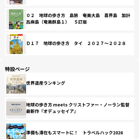
０２ 地球の歩き方 島旅 奄美大島 喜界島 加計
呂麻島（奄美群島１） ５訂版
Ｄ１７ 地球の歩き方 タイ ２０２７～２０２８
特設ページ
世界遺産ランキング
地球の歩き方 meets クリストファー・ノーラン監督
最新作『オデュッセイア』
準備も滞在もスマートに！ トラベルハック2026