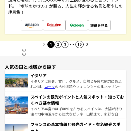
ド。「地球の歩き方」が贈る、人生を輝かせる名言と癒やしの
絶景集！
詳細を見る
…
1
2
3
15
AD
AD
人気の国と地域から探す
イタリア
イタリアは歴史、文化、グルメ、自然と多彩な魅力にあふ
れた国。
ローマ
の古代遺跡やフィレンツェのルネッサンス
美術、ヴェネツィアの運河など、歴史あるスポットはもち
スペインの観光ポイントと人気スポット・知ってお
ろん、トスカーナの美しい田園風景やアマルフィ海岸の絶
景など、自然景観も見逃せない。観光の合間には、本場の
くべき基本情報
ピザやパスタなど、絶品のイタリア料理を堪能することも
イベリア半島のほぼ80％を占めるスペインは、太陽が降り
できる。朝目覚めてから夜眠るまで、すべての瞬間を楽し
注ぐ地中海沿岸から雄大なピレネー山脈まで、多彩な自然
ませてくれるイタリアで、忘れられない旅をしてみよう！
と文化が詰まったヨーロッパ屈指の旅行先だ。多様な地域
なお、新着のイタリア情報は
コンテンツ一覧
を参照してほ
フランスの基本情報と観光ガイド・有名観光スポ
文化が根付くこの国では、情熱的なフラメンコ、熱気あふ
しい。
れる闘牛、そして美味しいタパスが生活の一部となってい
ット