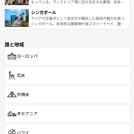
が旅行者を迎えてくれるので、きっと忘れられない旅にな
いビーチでリゾート気分を楽しむことができる。タイ料理
もっている。ヴィクトリア湾に広がる壮大な景色、近未来
るはずだ。 なお、新着のベトナム情報は
コンテンツ一覧
を
は世界的に有名で、屋台から高級レストランまで味覚を刺
的なアートスポット、そして歴史と現代が融合した町並
参照してほしい。
シンガポール
激する。気候は一年中温暖で、どの季節にも異なる楽しみ
み、どこを訪れても感動するはず。観光スポットが密集し
が待っている。親しみやすいタイの人々、仏教を中心とし
ており、効率よく見どころを回れるのも魅力。息をのむよ
アジアの交差点として多文化が融合した独自の魅力を放つ
た文化、そして多様な観光資源が、訪れる旅人を魅了し続
うな絶景から文化的な体験まで、香港を存分に楽しみ尽く
シンガポール。未来的な建築物が並ぶマリーナベイ、歴史
ける。 なお、新着のタイ情報は
コンテンツ一覧
を参照して
そう。 なお、新着の香港情報は
コンテンツ一覧
を参照して
と伝統を感じられるエスニックタウン、多数の緑豊かな公
ほしい。
ほしい。
園や自然保護区など、自然が調和した近代的な景観と文化
の多様性あふれるカラフルな町は、どこを歩いても新しい
国と地域
発見がある。さらに、治安のよさや充実した公共交通機関
も、旅行者にとっては魅力的なポイント。グルメも豊富
で、ホーカーズは地元の風情を楽しめる外せないスポット
ヨーロッパ
だ。訪れる人を飽きさせないシンガポールで、多様な魅力
を体感しよう。 なお、新着のシンガポール情報は
コンテン
ツ一覧
を参照してほしい。
北米
中南米
オセアニア
ハワイ