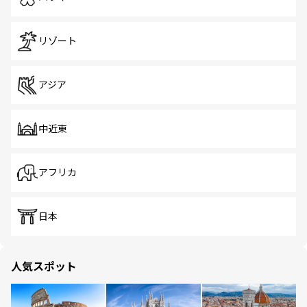
リゾート
アジア
中近東
アフリカ
日本
人気スポット