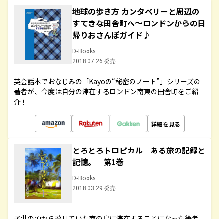
地球の歩き方 カンタベリーと周辺の
すてきな田舎町へ～ロンドンからの日
帰りおさんぽガイド♪
D-Books
2018.07.26 発売
英会話本でおなじみの「Kayoの“秘密のノート”」シリーズの
著者が、今度は自分の滞在するロンドン南東の田舎町をご紹
介！
詳細を見る
とろとろトロピカル ある旅の記録と
記憶。 第1巻
D-Books
2018.03.29 発売
子供の頃から夢見ていた南の島に滞在することになった筆者