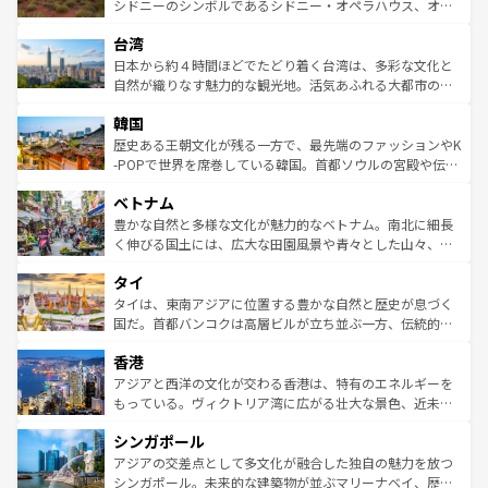
しみながら、その多様性と豊かな歴史を感じることができ
おすすめ。エメラルドグリーンに輝く海をはじめ、豊かな
シドニーのシンボルであるシドニー・オペラハウス、オー
るだろう。車でのロードトリップや列車の旅も、アメリカ
文化や歴史が息づいている。「アロハスピリット」と呼ば
ストラリア東海岸北部に広がる大サンゴ礁地帯グレートバ
ならではの贅沢な旅のスタイルだ。 なお、新着のアメリカ
台湾
れるおもてなしの心で訪れる人々を迎えてくれるハワイの
リアリーフや大陸中央部にそびえるウルル（エアーズロッ
情報は
コンテンツ一覧
を参照してほしい。
人々、おいしいローカルフードやハワイアンミュージッ
ク）、タスマニアの美しい原生林やケアンズの熱帯雨林な
日本から約４時間ほどでたどり着く台湾は、多彩な文化と
ク、伝統的なフラダンスなど、すべてがハワイの魅力を彩
ど、見どころがたくさん。また、カフェやワイン、オージ
自然が織りなす魅力的な観光地。活気あふれる大都市の台
っている。訪れるたびに新しい発見と感動が待っているハ
ービーフなどの食文化も豊かで、美味しいものであふれて
北やノスタルジックな町並みが人気な九份（ジォウフェ
ワイを、存分に味わってほしい。 なお、新着のハワイ情報
韓国
いる。アクティビティも充実しており、サーフィンやダイ
ン）、静ひつな山岳地帯である台湾東部など、都市の喧騒
は
コンテンツ一覧
を参照してほしい。
ビング、ハイキングなど、アウトドア好きにはたまらな
と山間の静けさが共存しており、訪れる人に新しい発見と
歴史ある王朝文化が残る一方で、最先端のファッションやK
い。オーストラリアの多彩な魅力を存分に味わいつくそ
驚きをもたらしてくれる。また、奥深い台湾の食文化も魅
-POPで世界を席巻している韓国。首都ソウルの宮殿や伝統
う。 なお、新着のオーストラリア情報は
コンテンツ一覧
を
力で、夜市などの屋台グルメから高級料理、ヘルシーで美
家屋が並ぶエリアでは韓国の歴史と文化に浸ることがで
参照してほしい。
ベトナム
容にもいいと評判のスイーツなど、バラエティ豊かな料理
き、地方に足を延ばせば四季折々の自然美を楽しむことが
が味わえる。 なお、新着の台湾情報は
コンテンツ一覧
を参
できる。そして、キムチや焼肉、絶品のストリートフード
豊かな自然と多様な文化が魅力的なベトナム。南北に細長
照してほしい。
まで、さまざまな韓国料理が待っている。夜には、韓国な
く伸びる国土には、広大な田園風景や青々とした山々、世
らではのナイトライフも堪能できる。あたたかいホスピタ
界遺産に登録された壮大な自然景観が点在し、都市部では
タイ
リティに包まれながら、韓国の多彩な魅力を心ゆくまで味
急速な発展と共に伝統が息づく。ハノイの古い町並みやホ
わってみてほしい。 なお、新着の韓国情報は
コンテンツ一
ーチミン市のフランス統治時代の建物も、独特の雰囲気を
タイは、東南アジアに位置する豊かな自然と歴史が息づく
覧
を参照してほしい。
醸し出している。また、バラエティの豊かさとおいしさで
国だ。首都バンコクは高層ビルが立ち並ぶ一方、伝統的な
世界中の食通を魅了してやまないベトナム料理も魅力のひ
寺院や市場がいたるところに点在し、古きよき文化と現代
香港
とつ。フォーやバインミー、ベトナムコーヒーなどは、ぜ
の活気が交差している。北部ではチェンマイなどの山岳地
ひ現地で味わいたい。どの地域を訪れてもあたたかい人々
帯で自然と触れ合い、南部ではプーケットやクラビの美し
アジアと西洋の文化が交わる香港は、特有のエネルギーを
が旅行者を迎えてくれるので、きっと忘れられない旅にな
いビーチでリゾート気分を楽しむことができる。タイ料理
もっている。ヴィクトリア湾に広がる壮大な景色、近未来
るはずだ。 なお、新着のベトナム情報は
コンテンツ一覧
を
は世界的に有名で、屋台から高級レストランまで味覚を刺
的なアートスポット、そして歴史と現代が融合した町並
参照してほしい。
シンガポール
激する。気候は一年中温暖で、どの季節にも異なる楽しみ
み、どこを訪れても感動するはず。観光スポットが密集し
が待っている。親しみやすいタイの人々、仏教を中心とし
ており、効率よく見どころを回れるのも魅力。息をのむよ
アジアの交差点として多文化が融合した独自の魅力を放つ
た文化、そして多様な観光資源が、訪れる旅人を魅了し続
うな絶景から文化的な体験まで、香港を存分に楽しみ尽く
シンガポール。未来的な建築物が並ぶマリーナベイ、歴史