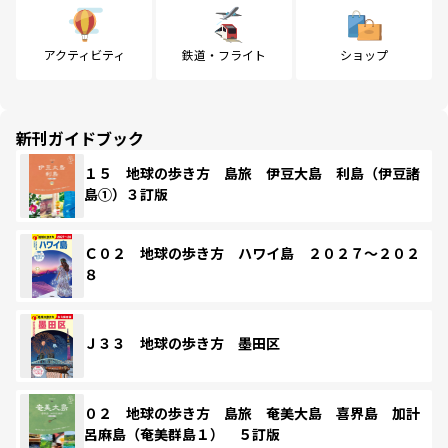
アクティビティ
鉄道・フライト
ショップ
新刊ガイドブック
１５ 地球の歩き方 島旅 伊豆大島 利島（伊豆諸
島①）３訂版
Ｃ０２ 地球の歩き方 ハワイ島 ２０２７～２０２
８
Ｊ３３ 地球の歩き方 墨田区
０２ 地球の歩き方 島旅 奄美大島 喜界島 加計
呂麻島（奄美群島１） ５訂版