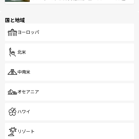
ける。 なお、新着のタイ情報は
コンテンツ一覧
を参照して
そう。 なお、新着の香港情報は
コンテンツ一覧
を参照して
と伝統を感じられるエスニックタウン、多数の緑豊かな公
ほしい。
ほしい。
園や自然保護区など、自然が調和した近代的な景観と文化
の多様性あふれるカラフルな町は、どこを歩いても新しい
国と地域
発見がある。さらに、治安のよさや充実した公共交通機関
も、旅行者にとっては魅力的なポイント。グルメも豊富
で、ホーカーズは地元の風情を楽しめる外せないスポット
ヨーロッパ
だ。訪れる人を飽きさせないシンガポールで、多様な魅力
を体感しよう。 なお、新着のシンガポール情報は
コンテン
ツ一覧
を参照してほしい。
北米
中南米
オセアニア
ハワイ
リゾート