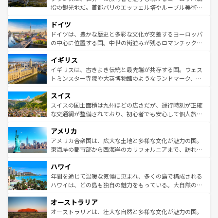
アートに溢れた街角から、地方では古代ローマ遺跡や中世
指の観光地だ。首都パリのエッフェル塔やルーブル美術館
の城塞都市、穏やかなビーチリゾートまで多彩な表情を見
といった象徴的なスポットから、田舎町の古風な美しさま
せる。地方によって風土や気候が異なるスペインはその個
ドイツ
で、幅広い魅力が詰まっている。華麗な宮殿、歴史的な大
性で訪れる人を魅了する。 なお、新着のスペイン情報は
コ
聖堂、美しいビーチ、そして豊かな自然が、訪れる者を心
ドイツは、豊かな歴史と多彩な文化が交差するヨーロッパ
ンテンツ一覧
を参照してほしい。
から魅了する。また、フランスは美食の国としても知ら
の中心に位置する国。中世の街並みが残るロマンチック街
れ、フランス料理はユネスコ無形文化遺産にも登録されて
道から、未来を先取りするようなモダンな都市まで多様な
イギリス
いる。シャンパンの発祥地であるランス、プロヴァンスの
顔を持つこの国は、どこを歩いても飽きることがない。ベ
香り高いラベンダー畑など、多彩な楽しみ方が可能だ。さ
ルリンの文化的活気、バイエルン州のアルプスの絶景、そ
イギリスは、古きよき伝統と最先端が共存する国。ウェス
らに、パリ以外の地域にも魅力が溢れており、どの街角に
してライン川沿いのワイン畑といった風景は必見。ビール
トミンスター寺院や大英博物館のようなランドマーク、歴
も豊かな歴史と文化が息づいている。パリ以外の個性あふ
とソーセージを味わいながら地元の人と過ごす楽しい時間
史ある大学都市、美しい丘陵地帯や牧歌的な風景など、エ
れる地方に足を運ぶとそれぞれで全く異なる文化を体験で
スイス
は、お酒好きな人にはぜひ体験してほしい。 なお、新着の
リアごとに異なる魅力がある。また、優雅なアフタヌーン
きるだろう。 なお、新着のフランス情報は
コンテンツ一覧
ドイツ情報は
コンテンツ一覧
を参照してほしい。
ティー、ビール好きにはたまらない英国パブ、サッカー観
スイスの国土面積は九州ほどの広さだが、運行時刻が正確
を参照してほしい。
戦など、本場だからこそできる体験も豊富。イギリスを旅
な交通網が整備されており、初心者でも安心して個人旅行
して楽しみつくそう。 なお、新着のイギリス情報は
コンテ
を楽しめる。日本同様に時刻表どおりの旅が可能だ。中世
アメリカ
ンツ一覧
を参照してほしい。
の建物がそのまま残る町や、スイスならではのユニークな
博物館もあり、アルプス観光だけでなく町歩きも満喫する
アメリカ合衆国は、広大な土地と多様な文化が魅力の国。
ことができる。国民の所得が高いため物価も高いが、旅行
東海岸の都市部から西海岸のカリフォルニアまで、訪れる
者向けの交通パス提供のサービスもあり、うまく活用すれ
場所ごとに異なる風景と体験が待っている。ニューヨーク
ハワイ
ば市内交通費無料で観光を楽しむこともできる。 なお、新
のような巨大都市は、観光、ショッピング、エンターテイ
着のスイス情報は
コンテンツ一覧
を参照してほしい。
ンメントが詰まった刺激的なスポットだ。一方、アメリカ
年間を通じて温暖な気候に恵まれ、多くの島で構成される
西部には大自然が広がり、グランドキャニオンやイエロー
ハワイは、どの島も独自の魅力をもっている。大自然の神
ストーン国立公園といった絶景が堪能できる。さらに、南
秘を感じたいなら、火山が生み出した壮大な景観を誇るハ
オーストラリア
部のニューオーリンズでは、音楽と美食が融合した独特の
ワイ島は見逃せない。また、定番の観光地といえばオアフ
文化が魅力。旅行者はアメリカの各地域で異なる魅力を楽
島だが、静かな自然を求めるならマウイ島やカウアイ島が
オーストラリアは、壮大な自然と多様な文化が魅力の国。