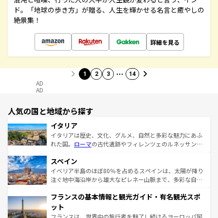
ド。「地球の歩き方」が贈る、人生を輝かせる名言と癒やしの
絶景集！
詳細を見る
…
1
2
3
14
AD
AD
人気の国と地域から探す
イタリア
イタリアは歴史、文化、グルメ、自然と多彩な魅力にあふ
れた国。
ローマ
の古代遺跡やフィレンツェのルネッサンス
美術、ヴェネツィアの運河など、歴史あるスポットはもち
スペイン
ろん、トスカーナの美しい田園風景やアマルフィ海岸の絶
景など、自然景観も見逃せない。観光の合間には、本場の
イベリア半島のほぼ80％を占めるスペインは、太陽が降り
ピザやパスタなど、絶品のイタリア料理を堪能することも
注ぐ地中海沿岸から雄大なピレネー山脈まで、多彩な自然
できる。朝目覚めてから夜眠るまで、すべての瞬間を楽し
と文化が詰まったヨーロッパ屈指の旅行先だ。多様な地域
フランスの基本情報と観光ガイド・有名観光スポ
ませてくれるイタリアで、忘れられない旅をしてみよう！
文化が根付くこの国では、情熱的なフラメンコ、熱気あふ
なお、新着のイタリア情報は
コンテンツ一覧
を参照してほ
れる闘牛、そして美味しいタパスが生活の一部となってい
ット
しい。
る。首都マドリードの洗練された雰囲気や、バルセロナの
フランスは、世界中の旅行者を魅了し続けるヨーロッパ屈