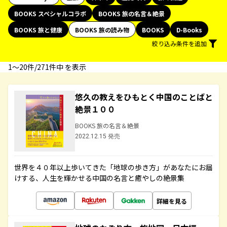
BOOKS スペシャルコラボ
BOOKS 旅の名言＆絶景
BOOKS 旅と健康
BOOKS 旅の読み物
BOOKS
D-Books
絞り込み条件を追加
1〜20件/271件中 を表示
悠久の教えをひもとく中国のことばと
絶景１００
BOOKS 旅の名言＆絶景
2022.12.15 発売
世界を４０年以上歩いてきた「地球の歩き方」があなたにお届
けする、人生を輝かせる中国の名言と癒やしの絶景集
詳細を見る