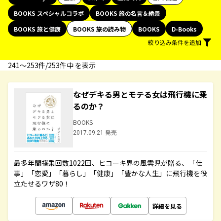
BOOKS スペシャルコラボ
BOOKS 旅の名言＆絶景
BOOKS 旅と健康
BOOKS 旅の読み物
BOOKS
D-Books
絞り込み条件を追加
241〜253件/253件中 を表示
なぜデキる男とモテる女は飛行機に乗
るのか？
BOOKS
2017.09.21 発売
最多年間搭乗回数1022回、ヒコーキ界の風雲児が贈る、「仕
事」「恋愛」「暮らし」「健康」「豊かな人生」に飛行機を役
立たせるワザ80！
詳細を見る