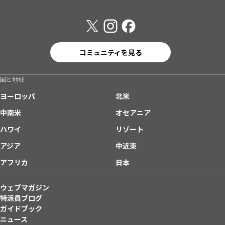
コミュニティを見る
国と地域
ヨーロッパ
北米
中南米
オセアニア
ハワイ
リゾート
アジア
中近東
アフリカ
日本
ウェブマガジン
特派員ブログ
ガイドブック
ニュース