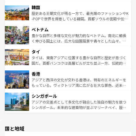
っている。訪れるたびに新しい発見と感動が待っているハ
ービーフなどの食文化も豊かで、美味しいものであふれて
北やノスタルジックな町並みが人気な九份（ジォウフェ
ワイを、存分に味わってほしい。 なお、新着のハワイ情報
韓国
いる。アクティビティも充実しており、サーフィンやダイ
ン）、静ひつな山岳地帯である台湾東部など、都市の喧騒
は
コンテンツ一覧
を参照してほしい。
ビング、ハイキングなど、アウトドア好きにはたまらな
と山間の静けさが共存しており、訪れる人に新しい発見と
歴史ある王朝文化が残る一方で、最先端のファッションやK
い。オーストラリアの多彩な魅力を存分に味わいつくそ
驚きをもたらしてくれる。また、奥深い台湾の食文化も魅
-POPで世界を席巻している韓国。首都ソウルの宮殿や伝統
う。 なお、新着のオーストラリア情報は
コンテンツ一覧
を
力で、夜市などの屋台グルメから高級料理、ヘルシーで美
家屋が並ぶエリアでは韓国の歴史と文化に浸ることがで
参照してほしい。
ベトナム
容にもいいと評判のスイーツなど、バラエティ豊かな料理
き、地方に足を延ばせば四季折々の自然美を楽しむことが
が味わえる。 なお、新着の台湾情報は
コンテンツ一覧
を参
できる。そして、キムチや焼肉、絶品のストリートフード
豊かな自然と多様な文化が魅力的なベトナム。南北に細長
照してほしい。
まで、さまざまな韓国料理が待っている。夜には、韓国な
く伸びる国土には、広大な田園風景や青々とした山々、世
らではのナイトライフも堪能できる。あたたかいホスピタ
界遺産に登録された壮大な自然景観が点在し、都市部では
タイ
リティに包まれながら、韓国の多彩な魅力を心ゆくまで味
急速な発展と共に伝統が息づく。ハノイの古い町並みやホ
わってみてほしい。 なお、新着の韓国情報は
コンテンツ一
ーチミン市のフランス統治時代の建物も、独特の雰囲気を
タイは、東南アジアに位置する豊かな自然と歴史が息づく
覧
を参照してほしい。
醸し出している。また、バラエティの豊かさとおいしさで
国だ。首都バンコクは高層ビルが立ち並ぶ一方、伝統的な
世界中の食通を魅了してやまないベトナム料理も魅力のひ
寺院や市場がいたるところに点在し、古きよき文化と現代
香港
とつ。フォーやバインミー、ベトナムコーヒーなどは、ぜ
の活気が交差している。北部ではチェンマイなどの山岳地
ひ現地で味わいたい。どの地域を訪れてもあたたかい人々
帯で自然と触れ合い、南部ではプーケットやクラビの美し
アジアと西洋の文化が交わる香港は、特有のエネルギーを
が旅行者を迎えてくれるので、きっと忘れられない旅にな
いビーチでリゾート気分を楽しむことができる。タイ料理
もっている。ヴィクトリア湾に広がる壮大な景色、近未来
るはずだ。 なお、新着のベトナム情報は
コンテンツ一覧
を
は世界的に有名で、屋台から高級レストランまで味覚を刺
的なアートスポット、そして歴史と現代が融合した町並
参照してほしい。
シンガポール
激する。気候は一年中温暖で、どの季節にも異なる楽しみ
み、どこを訪れても感動するはず。観光スポットが密集し
が待っている。親しみやすいタイの人々、仏教を中心とし
ており、効率よく見どころを回れるのも魅力。息をのむよ
アジアの交差点として多文化が融合した独自の魅力を放つ
た文化、そして多様な観光資源が、訪れる旅人を魅了し続
うな絶景から文化的な体験まで、香港を存分に楽しみ尽く
シンガポール。未来的な建築物が並ぶマリーナベイ、歴史
ける。 なお、新着のタイ情報は
コンテンツ一覧
を参照して
そう。 なお、新着の香港情報は
コンテンツ一覧
を参照して
と伝統を感じられるエスニックタウン、多数の緑豊かな公
ほしい。
ほしい。
園や自然保護区など、自然が調和した近代的な景観と文化
の多様性あふれるカラフルな町は、どこを歩いても新しい
国と地域
発見がある。さらに、治安のよさや充実した公共交通機関
も、旅行者にとっては魅力的なポイント。グルメも豊富