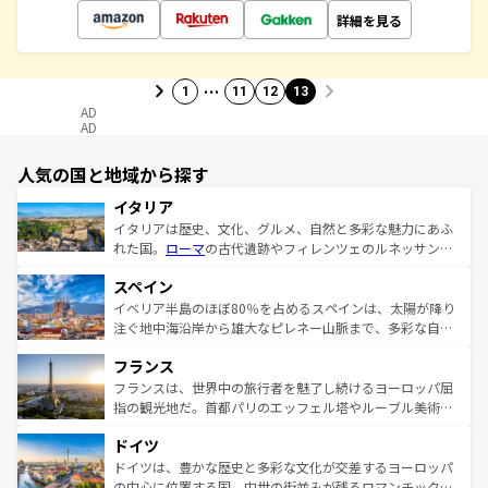
詳細を見る
…
1
11
12
13
AD
AD
人気の国と地域から探す
イタリア
イタリアは歴史、文化、グルメ、自然と多彩な魅力にあふ
れた国。
ローマ
の古代遺跡やフィレンツェのルネッサンス
美術、ヴェネツィアの運河など、歴史あるスポットはもち
スペイン
ろん、トスカーナの美しい田園風景やアマルフィ海岸の絶
景など、自然景観も見逃せない。観光の合間には、本場の
イベリア半島のほぼ80％を占めるスペインは、太陽が降り
ピザやパスタなど、絶品のイタリア料理を堪能することも
注ぐ地中海沿岸から雄大なピレネー山脈まで、多彩な自然
できる。朝目覚めてから夜眠るまで、すべての瞬間を楽し
と文化が詰まったヨーロッパ屈指の旅行先だ。多様な地域
フランス
ませてくれるイタリアで、忘れられない旅をしてみよう！
文化が根付くこの国では、情熱的なフラメンコ、熱気あふ
なお、新着のイタリア情報は
コンテンツ一覧
を参照してほ
れる闘牛、そして美味しいタパスが生活の一部となってい
フランスは、世界中の旅行者を魅了し続けるヨーロッパ屈
しい。
る。首都マドリードの洗練された雰囲気や、バルセロナの
指の観光地だ。首都パリのエッフェル塔やルーブル美術館
アートに溢れた街角から、地方では古代ローマ遺跡や中世
といった象徴的なスポットから、田舎町の古風な美しさま
ドイツ
の城塞都市、穏やかなビーチリゾートまで多彩な表情を見
で、幅広い魅力が詰まっている。華麗な宮殿、歴史的な大
せる。地方によって風土や気候が異なるスペインはその個
聖堂、美しいビーチ、そして豊かな自然が、訪れる者を心
ドイツは、豊かな歴史と多彩な文化が交差するヨーロッパ
性で訪れる人を魅了する。 なお、新着のスペイン情報は
コ
から魅了する。また、フランスは美食の国としても知ら
の中心に位置する国。中世の街並みが残るロマンチック街