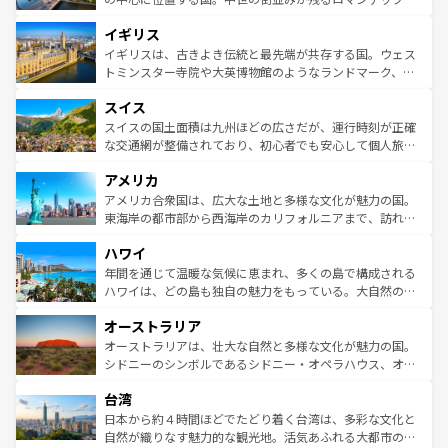
ンテンツ一覧
を参照してほしい。
れ、フランス料理はユネスコ無形文化遺産にも登録されて
道から、未来を先取りするようなモダンな都市まで多様な
イギリス
いる。シャンパンの発祥地であるランス、プロヴァンスの
顔を持つこの国は、どこを歩いても飽きることがない。ベ
香り高いラベンダー畑など、多彩な楽しみ方が可能だ。さ
ルリンの文化的活気、バイエルン州のアルプスの絶景、そ
イギリスは、古きよき伝統と最先端が共存する国。ウェス
らに、パリ以外の地域にも魅力が溢れており、どの街角に
してライン川沿いのワイン畑といった風景は必見。ビール
トミンスター寺院や大英博物館のようなランドマーク、歴
も豊かな歴史と文化が息づいている。パリ以外の個性あふ
とソーセージを味わいながら地元の人と過ごす楽しい時間
史ある大学都市、美しい丘陵地帯や牧歌的な風景など、エ
れる地方に足を運ぶとそれぞれで全く異なる文化を体験で
スイス
は、お酒好きな人にはぜひ体験してほしい。 なお、新着の
リアごとに異なる魅力がある。また、優雅なアフタヌーン
きるだろう。 なお、新着のフランス情報は
コンテンツ一覧
ドイツ情報は
コンテンツ一覧
を参照してほしい。
ティー、ビール好きにはたまらない英国パブ、サッカー観
スイスの国土面積は九州ほどの広さだが、運行時刻が正確
を参照してほしい。
戦など、本場だからこそできる体験も豊富。イギリスを旅
な交通網が整備されており、初心者でも安心して個人旅行
して楽しみつくそう。 なお、新着のイギリス情報は
コンテ
を楽しめる。日本同様に時刻表どおりの旅が可能だ。中世
アメリカ
ンツ一覧
を参照してほしい。
の建物がそのまま残る町や、スイスならではのユニークな
博物館もあり、アルプス観光だけでなく町歩きも満喫する
アメリカ合衆国は、広大な土地と多様な文化が魅力の国。
ことができる。国民の所得が高いため物価も高いが、旅行
東海岸の都市部から西海岸のカリフォルニアまで、訪れる
者向けの交通パス提供のサービスもあり、うまく活用すれ
場所ごとに異なる風景と体験が待っている。ニューヨーク
ハワイ
ば市内交通費無料で観光を楽しむこともできる。 なお、新
のような巨大都市は、観光、ショッピング、エンターテイ
着のスイス情報は
コンテンツ一覧
を参照してほしい。
ンメントが詰まった刺激的なスポットだ。一方、アメリカ
年間を通じて温暖な気候に恵まれ、多くの島で構成される
西部には大自然が広がり、グランドキャニオンやイエロー
ハワイは、どの島も独自の魅力をもっている。大自然の神
ストーン国立公園といった絶景が堪能できる。さらに、南
秘を感じたいなら、火山が生み出した壮大な景観を誇るハ
オーストラリア
部のニューオーリンズでは、音楽と美食が融合した独特の
ワイ島は見逃せない。また、定番の観光地といえばオアフ
文化が魅力。旅行者はアメリカの各地域で異なる魅力を楽
島だが、静かな自然を求めるならマウイ島やカウアイ島が
オーストラリアは、壮大な自然と多様な文化が魅力の国。
しみながら、その多様性と豊かな歴史を感じることができ
おすすめ。エメラルドグリーンに輝く海をはじめ、豊かな
シドニーのシンボルであるシドニー・オペラハウス、オー
るだろう。車でのロードトリップや列車の旅も、アメリカ
文化や歴史が息づいている。「アロハスピリット」と呼ば
ストラリア東海岸北部に広がる大サンゴ礁地帯グレートバ
ならではの贅沢な旅のスタイルだ。 なお、新着のアメリカ
台湾
れるおもてなしの心で訪れる人々を迎えてくれるハワイの
リアリーフや大陸中央部にそびえるウルル（エアーズロッ
情報は
コンテンツ一覧
を参照してほしい。
人々、おいしいローカルフードやハワイアンミュージッ
ク）、タスマニアの美しい原生林やケアンズの熱帯雨林な
日本から約４時間ほどでたどり着く台湾は、多彩な文化と
ク、伝統的なフラダンスなど、すべてがハワイの魅力を彩
ど、見どころがたくさん。また、カフェやワイン、オージ
自然が織りなす魅力的な観光地。活気あふれる大都市の台