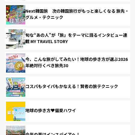
Next韓国旅 次の韓国旅行がもっと楽しくなる 旅先・
グルメ・テクニック
旬な“あの人”が「旅」をテーマに語るインタビュー連
載 MY TRAVEL STORY
今、こんな旅がしてみたい！地球の歩き方が選ぶ2026
年絶対行くべき旅先30
コスパもタイパもかなえる！賢者の旅テクニック
地球の歩き方♥偏愛ハワイ
今年の夏はインスパイアへ！