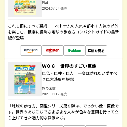
Plat
2024.07.04 発売
これ１冊にすべて凝縮！ ベトナムの人気４都市＋人気の郊外
を楽しむ、携帯に便利な地球の歩き方コンパクトガイドの最新
版が登場
詳細を見る
Ｗ０８ 世界のすごい巨像
巨仏・巨神・巨人。一度は訪れたい愛すべ
き巨大造形を解説
旅の図鑑
2021.08.12 発売
「地球の歩き方」図鑑シリーズ第８弾は、でっかい像・巨像で
す。世界のあちこちでさまざまな人々が色々な意図を持って立
ち上げてきた魅力的な巨像たち。