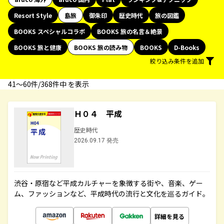
Resort Style
島旅
御朱印
歴史時代
旅の図鑑
BOOKS スペシャルコラボ
BOOKS 旅の名言＆絶景
BOOKS 旅と健康
BOOKS 旅の読み物
BOOKS
D-Books
絞り込み条件を追加
41〜60件/368件中 を表示
Ｈ０４ 平成
歴史時代
2026.09.17 発売
渋谷・原宿など平成カルチャーを象徴する街や、音楽、ゲー
ム、ファッションなど、平成時代の流行と文化を巡るガイド。
詳細を見る