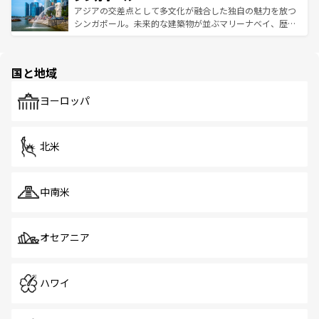
が待っている。親しみやすいタイの人々、仏教を中心とし
ており、効率よく見どころを回れるのも魅力。息をのむよ
アジアの交差点として多文化が融合した独自の魅力を放つ
た文化、そして多様な観光資源が、訪れる旅人を魅了し続
うな絶景から文化的な体験まで、香港を存分に楽しみ尽く
シンガポール。未来的な建築物が並ぶマリーナベイ、歴史
ける。 なお、新着のタイ情報は
コンテンツ一覧
を参照して
そう。 なお、新着の香港情報は
コンテンツ一覧
を参照して
と伝統を感じられるエスニックタウン、多数の緑豊かな公
ほしい。
ほしい。
園や自然保護区など、自然が調和した近代的な景観と文化
の多様性あふれるカラフルな町は、どこを歩いても新しい
国と地域
発見がある。さらに、治安のよさや充実した公共交通機関
も、旅行者にとっては魅力的なポイント。グルメも豊富
で、ホーカーズは地元の風情を楽しめる外せないスポット
ヨーロッパ
だ。訪れる人を飽きさせないシンガポールで、多様な魅力
を体感しよう。 なお、新着のシンガポール情報は
コンテン
ツ一覧
を参照してほしい。
北米
中南米
オセアニア
ハワイ