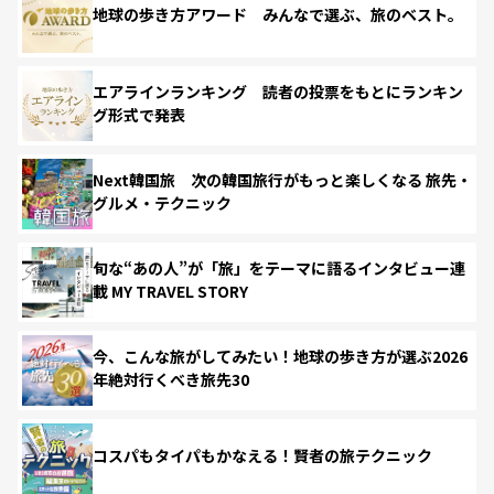
地球の歩き方アワード みんなで選ぶ、旅のベスト。
エアラインランキング 読者の投票をもとにランキン
グ形式で発表
Next韓国旅 次の韓国旅行がもっと楽しくなる 旅先・
グルメ・テクニック
旬な“あの人”が「旅」をテーマに語るインタビュー連
載 MY TRAVEL STORY
今、こんな旅がしてみたい！地球の歩き方が選ぶ2026
年絶対行くべき旅先30
コスパもタイパもかなえる！賢者の旅テクニック