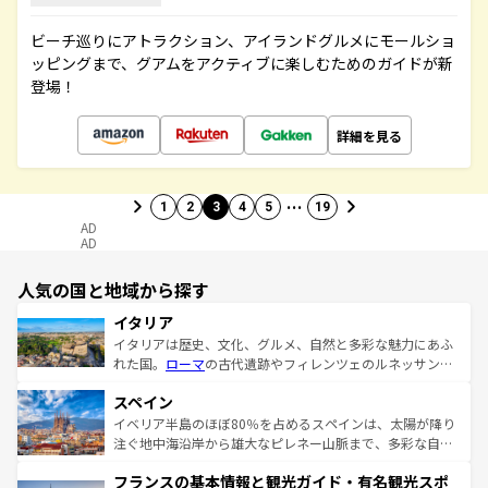
ビーチ巡りにアトラクション、アイランドグルメにモールショ
ッピングまで、グアムをアクティブに楽しむためのガイドが新
登場！
詳細を見る
…
1
2
3
4
5
19
AD
AD
人気の国と地域から探す
イタリア
イタリアは歴史、文化、グルメ、自然と多彩な魅力にあふ
れた国。
ローマ
の古代遺跡やフィレンツェのルネッサンス
美術、ヴェネツィアの運河など、歴史あるスポットはもち
スペイン
ろん、トスカーナの美しい田園風景やアマルフィ海岸の絶
景など、自然景観も見逃せない。観光の合間には、本場の
イベリア半島のほぼ80％を占めるスペインは、太陽が降り
ピザやパスタなど、絶品のイタリア料理を堪能することも
注ぐ地中海沿岸から雄大なピレネー山脈まで、多彩な自然
できる。朝目覚めてから夜眠るまで、すべての瞬間を楽し
と文化が詰まったヨーロッパ屈指の旅行先だ。多様な地域
フランスの基本情報と観光ガイド・有名観光スポ
ませてくれるイタリアで、忘れられない旅をしてみよう！
文化が根付くこの国では、情熱的なフラメンコ、熱気あふ