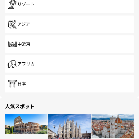
リゾート
アジア
中近東
アフリカ
日本
人気スポット