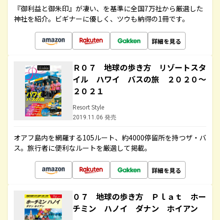
『御利益と御朱印』が凄い、を基準に全国7万社から厳選した
神社を紹介。ビギナーに優しく、ツウも納得の1冊です。
詳細を見る
Ｒ０７ 地球の歩き方 リゾートスタ
イル ハワイ バスの旅 ２０２０～
２０２１
Resort Style
2019.11.06 発売
オアフ島内を網羅する105ルート、約4000停留所を持つザ・バ
ス。旅行者に便利なルートを厳選して掲載。
詳細を見る
０７ 地球の歩き方 Ｐｌａｔ ホー
チミン ハノイ ダナン ホイアン