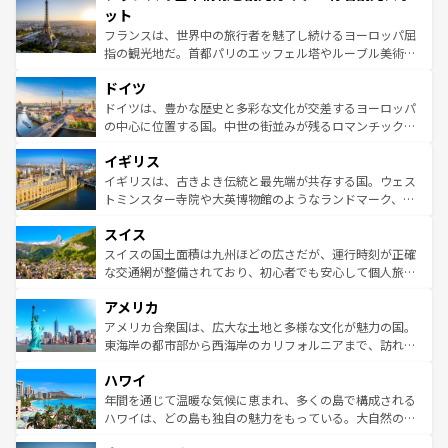
なお、新着のイタリア情報は
コンテンツ一覧
を参照してほ
れる闘牛、そして美味しいタパスが生活の一部となってい
ット
しい。
る。首都マドリードの洗練された雰囲気や、バルセロナの
フランスは、世界中の旅行者を魅了し続けるヨーロッパ屈
アートに溢れた街角から、地方では古代ローマ遺跡や中世
指の観光地だ。首都パリのエッフェル塔やルーブル美術館
の城塞都市、穏やかなビーチリゾートまで多彩な表情を見
といった象徴的なスポットから、田舎町の古風な美しさま
せる。地方によって風土や気候が異なるスペインはその個
ドイツ
で、幅広い魅力が詰まっている。華麗な宮殿、歴史的な大
性で訪れる人を魅了する。 なお、新着のスペイン情報は
コ
聖堂、美しいビーチ、そして豊かな自然が、訪れる者を心
ドイツは、豊かな歴史と多彩な文化が交差するヨーロッパ
ンテンツ一覧
を参照してほしい。
から魅了する。また、フランスは美食の国としても知ら
の中心に位置する国。中世の街並みが残るロマンチック街
れ、フランス料理はユネスコ無形文化遺産にも登録されて
道から、未来を先取りするようなモダンな都市まで多様な
イギリス
いる。シャンパンの発祥地であるランス、プロヴァンスの
顔を持つこの国は、どこを歩いても飽きることがない。ベ
香り高いラベンダー畑など、多彩な楽しみ方が可能だ。さ
ルリンの文化的活気、バイエルン州のアルプスの絶景、そ
イギリスは、古きよき伝統と最先端が共存する国。ウェス
らに、パリ以外の地域にも魅力が溢れており、どの街角に
してライン川沿いのワイン畑といった風景は必見。ビール
トミンスター寺院や大英博物館のようなランドマーク、歴
も豊かな歴史と文化が息づいている。パリ以外の個性あふ
とソーセージを味わいながら地元の人と過ごす楽しい時間
史ある大学都市、美しい丘陵地帯や牧歌的な風景など、エ
れる地方に足を運ぶとそれぞれで全く異なる文化を体験で
スイス
は、お酒好きな人にはぜひ体験してほしい。 なお、新着の
リアごとに異なる魅力がある。また、優雅なアフタヌーン
きるだろう。 なお、新着のフランス情報は
コンテンツ一覧
ドイツ情報は
コンテンツ一覧
を参照してほしい。
ティー、ビール好きにはたまらない英国パブ、サッカー観
スイスの国土面積は九州ほどの広さだが、運行時刻が正確
を参照してほしい。
戦など、本場だからこそできる体験も豊富。イギリスを旅
な交通網が整備されており、初心者でも安心して個人旅行
して楽しみつくそう。 なお、新着のイギリス情報は
コンテ
を楽しめる。日本同様に時刻表どおりの旅が可能だ。中世
アメリカ
ンツ一覧
を参照してほしい。
の建物がそのまま残る町や、スイスならではのユニークな
博物館もあり、アルプス観光だけでなく町歩きも満喫する
アメリカ合衆国は、広大な土地と多様な文化が魅力の国。
ことができる。国民の所得が高いため物価も高いが、旅行
東海岸の都市部から西海岸のカリフォルニアまで、訪れる
者向けの交通パス提供のサービスもあり、うまく活用すれ
場所ごとに異なる風景と体験が待っている。ニューヨーク
ハワイ
ば市内交通費無料で観光を楽しむこともできる。 なお、新
のような巨大都市は、観光、ショッピング、エンターテイ
着のスイス情報は
コンテンツ一覧
を参照してほしい。
ンメントが詰まった刺激的なスポットだ。一方、アメリカ
年間を通じて温暖な気候に恵まれ、多くの島で構成される
西部には大自然が広がり、グランドキャニオンやイエロー
ハワイは、どの島も独自の魅力をもっている。大自然の神
ストーン国立公園といった絶景が堪能できる。さらに、南
秘を感じたいなら、火山が生み出した壮大な景観を誇るハ