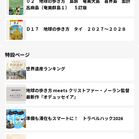
０２ 地球の歩き方 島旅 奄美大島 喜界島 加計
呂麻島（奄美群島１） ５訂版
Ｄ１７ 地球の歩き方 タイ ２０２７～２０２８
特設ページ
世界遺産ランキング
地球の歩き方 meets クリストファー・ノーラン監督
最新作『オデュッセイア』
準備も滞在もスマートに！ トラベルハック2026