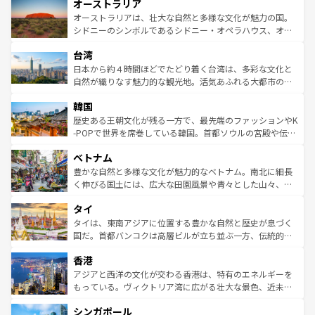
オーストラリア
部のニューオーリンズでは、音楽と美食が融合した独特の
ワイ島は見逃せない。また、定番の観光地といえばオアフ
文化が魅力。旅行者はアメリカの各地域で異なる魅力を楽
島だが、静かな自然を求めるならマウイ島やカウアイ島が
オーストラリアは、壮大な自然と多様な文化が魅力の国。
しみながら、その多様性と豊かな歴史を感じることができ
おすすめ。エメラルドグリーンに輝く海をはじめ、豊かな
シドニーのシンボルであるシドニー・オペラハウス、オー
るだろう。車でのロードトリップや列車の旅も、アメリカ
文化や歴史が息づいている。「アロハスピリット」と呼ば
ストラリア東海岸北部に広がる大サンゴ礁地帯グレートバ
ならではの贅沢な旅のスタイルだ。 なお、新着のアメリカ
台湾
れるおもてなしの心で訪れる人々を迎えてくれるハワイの
リアリーフや大陸中央部にそびえるウルル（エアーズロッ
情報は
コンテンツ一覧
を参照してほしい。
人々、おいしいローカルフードやハワイアンミュージッ
ク）、タスマニアの美しい原生林やケアンズの熱帯雨林な
日本から約４時間ほどでたどり着く台湾は、多彩な文化と
ク、伝統的なフラダンスなど、すべてがハワイの魅力を彩
ど、見どころがたくさん。また、カフェやワイン、オージ
自然が織りなす魅力的な観光地。活気あふれる大都市の台
っている。訪れるたびに新しい発見と感動が待っているハ
ービーフなどの食文化も豊かで、美味しいものであふれて
北やノスタルジックな町並みが人気な九份（ジォウフェ
ワイを、存分に味わってほしい。 なお、新着のハワイ情報
韓国
いる。アクティビティも充実しており、サーフィンやダイ
ン）、静ひつな山岳地帯である台湾東部など、都市の喧騒
は
コンテンツ一覧
を参照してほしい。
ビング、ハイキングなど、アウトドア好きにはたまらな
と山間の静けさが共存しており、訪れる人に新しい発見と
歴史ある王朝文化が残る一方で、最先端のファッションやK
い。オーストラリアの多彩な魅力を存分に味わいつくそ
驚きをもたらしてくれる。また、奥深い台湾の食文化も魅
-POPで世界を席巻している韓国。首都ソウルの宮殿や伝統
う。 なお、新着のオーストラリア情報は
コンテンツ一覧
を
力で、夜市などの屋台グルメから高級料理、ヘルシーで美
家屋が並ぶエリアでは韓国の歴史と文化に浸ることがで
参照してほしい。
ベトナム
容にもいいと評判のスイーツなど、バラエティ豊かな料理
き、地方に足を延ばせば四季折々の自然美を楽しむことが
が味わえる。 なお、新着の台湾情報は
コンテンツ一覧
を参
できる。そして、キムチや焼肉、絶品のストリートフード
豊かな自然と多様な文化が魅力的なベトナム。南北に細長
照してほしい。
まで、さまざまな韓国料理が待っている。夜には、韓国な
く伸びる国土には、広大な田園風景や青々とした山々、世
らではのナイトライフも堪能できる。あたたかいホスピタ
界遺産に登録された壮大な自然景観が点在し、都市部では
タイ
リティに包まれながら、韓国の多彩な魅力を心ゆくまで味
急速な発展と共に伝統が息づく。ハノイの古い町並みやホ
わってみてほしい。 なお、新着の韓国情報は
コンテンツ一
ーチミン市のフランス統治時代の建物も、独特の雰囲気を
タイは、東南アジアに位置する豊かな自然と歴史が息づく
覧
を参照してほしい。
醸し出している。また、バラエティの豊かさとおいしさで
国だ。首都バンコクは高層ビルが立ち並ぶ一方、伝統的な
世界中の食通を魅了してやまないベトナム料理も魅力のひ
寺院や市場がいたるところに点在し、古きよき文化と現代
香港
とつ。フォーやバインミー、ベトナムコーヒーなどは、ぜ
の活気が交差している。北部ではチェンマイなどの山岳地
ひ現地で味わいたい。どの地域を訪れてもあたたかい人々
帯で自然と触れ合い、南部ではプーケットやクラビの美し
アジアと西洋の文化が交わる香港は、特有のエネルギーを
が旅行者を迎えてくれるので、きっと忘れられない旅にな
いビーチでリゾート気分を楽しむことができる。タイ料理
もっている。ヴィクトリア湾に広がる壮大な景色、近未来
るはずだ。 なお、新着のベトナム情報は
コンテンツ一覧
を
は世界的に有名で、屋台から高級レストランまで味覚を刺
的なアートスポット、そして歴史と現代が融合した町並
参照してほしい。
シンガポール
激する。気候は一年中温暖で、どの季節にも異なる楽しみ
み、どこを訪れても感動するはず。観光スポットが密集し