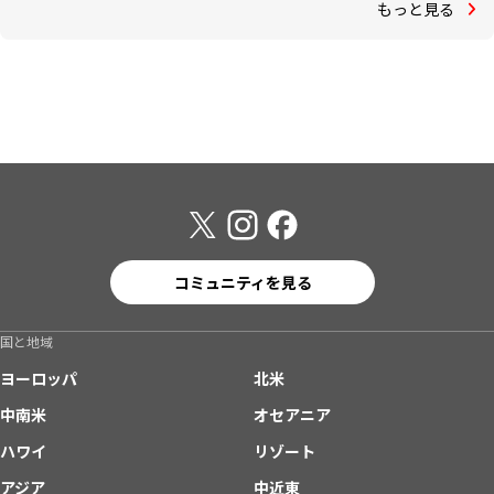
もっと見る
コミュニティを見る
国と地域
ヨーロッパ
北米
中南米
オセアニア
ハワイ
リゾート
アジア
中近東