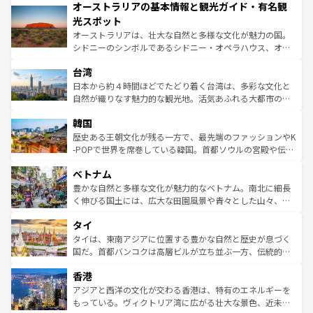
オーストラリアの基本情報と観光ガイド・有名観
部のニューオーリンズでは、音楽と美食が融合した独特の
ワイ島は見逃せない。また、定番の観光地といえばオアフ
文化が魅力。旅行者はアメリカの各地域で異なる魅力を楽
島だが、静かな自然を求めるならマウイ島やカウアイ島が
光スポット
しみながら、その多様性と豊かな歴史を感じることができ
おすすめ。エメラルドグリーンに輝く海をはじめ、豊かな
オーストラリアは、壮大な自然と多様な文化が魅力の国。
るだろう。車でのロードトリップや列車の旅も、アメリカ
文化や歴史が息づいている。「アロハスピリット」と呼ば
シドニーのシンボルであるシドニー・オペラハウス、オー
ならではの贅沢な旅のスタイルだ。 なお、新着のアメリカ
れるおもてなしの心で訪れる人々を迎えてくれるハワイの
ストラリア東海岸北部に広がる大サンゴ礁地帯グレートバ
情報は
コンテンツ一覧
を参照してほしい。
人々、おいしいローカルフードやハワイアンミュージッ
台湾
リアリーフや大陸中央部にそびえるウルル（エアーズロッ
ク、伝統的なフラダンスなど、すべてがハワイの魅力を彩
ク）、タスマニアの美しい原生林やケアンズの熱帯雨林な
日本から約４時間ほどでたどり着く台湾は、多彩な文化と
っている。訪れるたびに新しい発見と感動が待っているハ
ど、見どころがたくさん。また、カフェやワイン、オージ
自然が織りなす魅力的な観光地。活気あふれる大都市の台
ワイを、存分に味わってほしい。 なお、新着のハワイ情報
ービーフなどの食文化も豊かで、美味しいものであふれて
北やノスタルジックな町並みが人気な九份（ジォウフェ
は
コンテンツ一覧
を参照してほしい。
韓国
いる。アクティビティも充実しており、サーフィンやダイ
ン）、静ひつな山岳地帯である台湾東部など、都市の喧騒
ビング、ハイキングなど、アウトドア好きにはたまらな
と山間の静けさが共存しており、訪れる人に新しい発見と
歴史ある王朝文化が残る一方で、最先端のファッションやK
い。オーストラリアの多彩な魅力を存分に味わいつくそ
驚きをもたらしてくれる。また、奥深い台湾の食文化も魅
-POPで世界を席巻している韓国。首都ソウルの宮殿や伝統
う。 なお、新着のオーストラリア情報は
コンテンツ一覧
を
力で、夜市などの屋台グルメから高級料理、ヘルシーで美
家屋が並ぶエリアでは韓国の歴史と文化に浸ることがで
参照してほしい。
ベトナム
容にもいいと評判のスイーツなど、バラエティ豊かな料理
き、地方に足を延ばせば四季折々の自然美を楽しむことが
が味わえる。 なお、新着の台湾情報は
コンテンツ一覧
を参
できる。そして、キムチや焼肉、絶品のストリートフード
豊かな自然と多様な文化が魅力的なベトナム。南北に細長
照してほしい。
まで、さまざまな韓国料理が待っている。夜には、韓国な
く伸びる国土には、広大な田園風景や青々とした山々、世
らではのナイトライフも堪能できる。あたたかいホスピタ
界遺産に登録された壮大な自然景観が点在し、都市部では
タイ
リティに包まれながら、韓国の多彩な魅力を心ゆくまで味
急速な発展と共に伝統が息づく。ハノイの古い町並みやホ
わってみてほしい。 なお、新着の韓国情報は
コンテンツ一
ーチミン市のフランス統治時代の建物も、独特の雰囲気を
タイは、東南アジアに位置する豊かな自然と歴史が息づく
覧
を参照してほしい。
醸し出している。また、バラエティの豊かさとおいしさで
国だ。首都バンコクは高層ビルが立ち並ぶ一方、伝統的な
世界中の食通を魅了してやまないベトナム料理も魅力のひ
寺院や市場がいたるところに点在し、古きよき文化と現代
香港
とつ。フォーやバインミー、ベトナムコーヒーなどは、ぜ
の活気が交差している。北部ではチェンマイなどの山岳地
ひ現地で味わいたい。どの地域を訪れてもあたたかい人々
帯で自然と触れ合い、南部ではプーケットやクラビの美し
アジアと西洋の文化が交わる香港は、特有のエネルギーを
が旅行者を迎えてくれるので、きっと忘れられない旅にな
いビーチでリゾート気分を楽しむことができる。タイ料理
もっている。ヴィクトリア湾に広がる壮大な景色、近未来