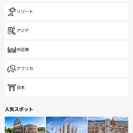
リゾート
アジア
中近東
アフリカ
日本
人気スポット