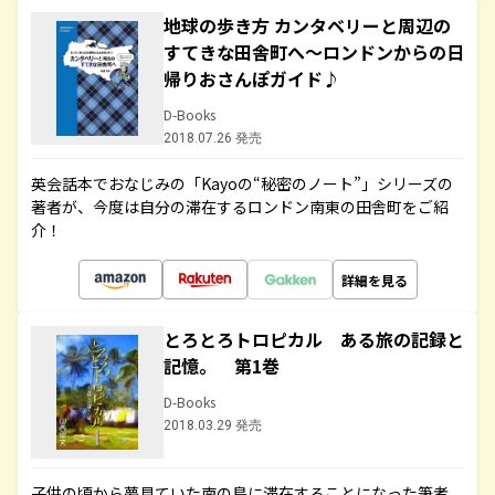
地球の歩き方 カンタベリーと周辺の
すてきな田舎町へ～ロンドンからの日
帰りおさんぽガイド♪
D-Books
2018.07.26 発売
英会話本でおなじみの「Kayoの“秘密のノート”」シリーズの
著者が、今度は自分の滞在するロンドン南東の田舎町をご紹
介！
詳細を見る
とろとろトロピカル ある旅の記録と
記憶。 第1巻
D-Books
2018.03.29 発売
子供の頃から夢見ていた南の島に滞在することになった筆者