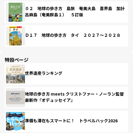
０２ 地球の歩き方 島旅 奄美大島 喜界島 加計
呂麻島（奄美群島１） ５訂版
Ｄ１７ 地球の歩き方 タイ ２０２７～２０２８
特設ページ
世界遺産ランキング
地球の歩き方 meets クリストファー・ノーラン監督
最新作『オデュッセイア』
準備も滞在もスマートに！ トラベルハック2026