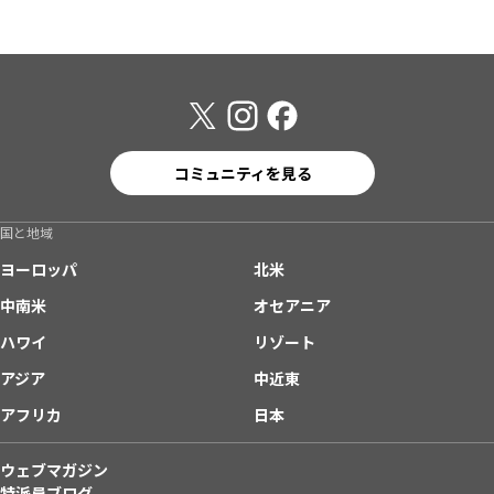
コミュニティを見る
国と地域
ヨーロッパ
北米
中南米
オセアニア
ハワイ
リゾート
アジア
中近東
アフリカ
日本
ウェブマガジン
特派員ブログ