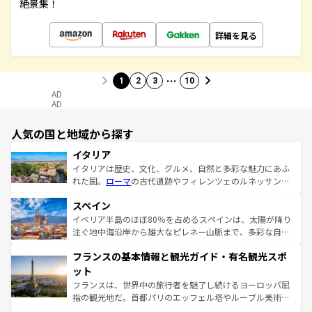
絶景集！
詳細を見る
…
1
2
3
10
AD
AD
人気の国と地域から探す
イタリア
イタリアは歴史、文化、グルメ、自然と多彩な魅力にあふ
れた国。
ローマ
の古代遺跡やフィレンツェのルネッサンス
美術、ヴェネツィアの運河など、歴史あるスポットはもち
スペイン
ろん、トスカーナの美しい田園風景やアマルフィ海岸の絶
景など、自然景観も見逃せない。観光の合間には、本場の
イベリア半島のほぼ80％を占めるスペインは、太陽が降り
ピザやパスタなど、絶品のイタリア料理を堪能することも
注ぐ地中海沿岸から雄大なピレネー山脈まで、多彩な自然
できる。朝目覚めてから夜眠るまで、すべての瞬間を楽し
と文化が詰まったヨーロッパ屈指の旅行先だ。多様な地域
フランスの基本情報と観光ガイド・有名観光スポ
ませてくれるイタリアで、忘れられない旅をしてみよう！
文化が根付くこの国では、情熱的なフラメンコ、熱気あふ
なお、新着のイタリア情報は
コンテンツ一覧
を参照してほ
れる闘牛、そして美味しいタパスが生活の一部となってい
ット
しい。
る。首都マドリードの洗練された雰囲気や、バルセロナの
フランスは、世界中の旅行者を魅了し続けるヨーロッパ屈
アートに溢れた街角から、地方では古代ローマ遺跡や中世
指の観光地だ。首都パリのエッフェル塔やルーブル美術館
の城塞都市、穏やかなビーチリゾートまで多彩な表情を見
といった象徴的なスポットから、田舎町の古風な美しさま