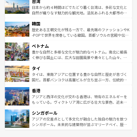
ならではの贅沢な旅のスタイルだ。 なお、新着のアメリカ
台湾
れるおもてなしの心で訪れる人々を迎えてくれるハワイの
リアリーフや大陸中央部にそびえるウルル（エアーズロッ
情報は
コンテンツ一覧
を参照してほしい。
人々、おいしいローカルフードやハワイアンミュージッ
ク）、タスマニアの美しい原生林やケアンズの熱帯雨林な
日本から約４時間ほどでたどり着く台湾は、多彩な文化と
ク、伝統的なフラダンスなど、すべてがハワイの魅力を彩
ど、見どころがたくさん。また、カフェやワイン、オージ
自然が織りなす魅力的な観光地。活気あふれる大都市の台
っている。訪れるたびに新しい発見と感動が待っているハ
ービーフなどの食文化も豊かで、美味しいものであふれて
北やノスタルジックな町並みが人気な九份（ジォウフェ
ワイを、存分に味わってほしい。 なお、新着のハワイ情報
韓国
いる。アクティビティも充実しており、サーフィンやダイ
ン）、静ひつな山岳地帯である台湾東部など、都市の喧騒
は
コンテンツ一覧
を参照してほしい。
ビング、ハイキングなど、アウトドア好きにはたまらな
と山間の静けさが共存しており、訪れる人に新しい発見と
歴史ある王朝文化が残る一方で、最先端のファッションやK
い。オーストラリアの多彩な魅力を存分に味わいつくそ
驚きをもたらしてくれる。また、奥深い台湾の食文化も魅
-POPで世界を席巻している韓国。首都ソウルの宮殿や伝統
う。 なお、新着のオーストラリア情報は
コンテンツ一覧
を
力で、夜市などの屋台グルメから高級料理、ヘルシーで美
家屋が並ぶエリアでは韓国の歴史と文化に浸ることがで
参照してほしい。
ベトナム
容にもいいと評判のスイーツなど、バラエティ豊かな料理
き、地方に足を延ばせば四季折々の自然美を楽しむことが
が味わえる。 なお、新着の台湾情報は
コンテンツ一覧
を参
できる。そして、キムチや焼肉、絶品のストリートフード
豊かな自然と多様な文化が魅力的なベトナム。南北に細長
照してほしい。
まで、さまざまな韓国料理が待っている。夜には、韓国な
く伸びる国土には、広大な田園風景や青々とした山々、世
らではのナイトライフも堪能できる。あたたかいホスピタ
界遺産に登録された壮大な自然景観が点在し、都市部では
タイ
リティに包まれながら、韓国の多彩な魅力を心ゆくまで味
急速な発展と共に伝統が息づく。ハノイの古い町並みやホ
わってみてほしい。 なお、新着の韓国情報は
コンテンツ一
ーチミン市のフランス統治時代の建物も、独特の雰囲気を
タイは、東南アジアに位置する豊かな自然と歴史が息づく
覧
を参照してほしい。
醸し出している。また、バラエティの豊かさとおいしさで
国だ。首都バンコクは高層ビルが立ち並ぶ一方、伝統的な
世界中の食通を魅了してやまないベトナム料理も魅力のひ
寺院や市場がいたるところに点在し、古きよき文化と現代
香港
とつ。フォーやバインミー、ベトナムコーヒーなどは、ぜ
の活気が交差している。北部ではチェンマイなどの山岳地
ひ現地で味わいたい。どの地域を訪れてもあたたかい人々
帯で自然と触れ合い、南部ではプーケットやクラビの美し
アジアと西洋の文化が交わる香港は、特有のエネルギーを
が旅行者を迎えてくれるので、きっと忘れられない旅にな
いビーチでリゾート気分を楽しむことができる。タイ料理
もっている。ヴィクトリア湾に広がる壮大な景色、近未来
るはずだ。 なお、新着のベトナム情報は
コンテンツ一覧
を
は世界的に有名で、屋台から高級レストランまで味覚を刺
的なアートスポット、そして歴史と現代が融合した町並
参照してほしい。
シンガポール
激する。気候は一年中温暖で、どの季節にも異なる楽しみ
み、どこを訪れても感動するはず。観光スポットが密集し
が待っている。親しみやすいタイの人々、仏教を中心とし
ており、効率よく見どころを回れるのも魅力。息をのむよ
アジアの交差点として多文化が融合した独自の魅力を放つ
た文化、そして多様な観光資源が、訪れる旅人を魅了し続
うな絶景から文化的な体験まで、香港を存分に楽しみ尽く
シンガポール。未来的な建築物が並ぶマリーナベイ、歴史
ける。 なお、新着のタイ情報は
コンテンツ一覧
を参照して
そう。 なお、新着の香港情報は
コンテンツ一覧
を参照して
と伝統を感じられるエスニックタウン、多数の緑豊かな公
ほしい。
ほしい。
園や自然保護区など、自然が調和した近代的な景観と文化