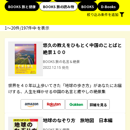
BOOKS 旅と健康
BOOKS 旅の読み物
BOOKS
D-Books
絞り込み条件を追加
1〜20件/197件中 を表示
悠久の教えをひもとく中国のことばと
絶景１００
BOOKS 旅の名言＆絶景
2022.12.15 発売
世界を４０年以上歩いてきた「地球の歩き方」があなたにお届
けする、人生を輝かせる中国の名言と癒やしの絶景集
詳細を見る
地球のなぞり方 旅地図 日本編
BOOKS 旅と健康