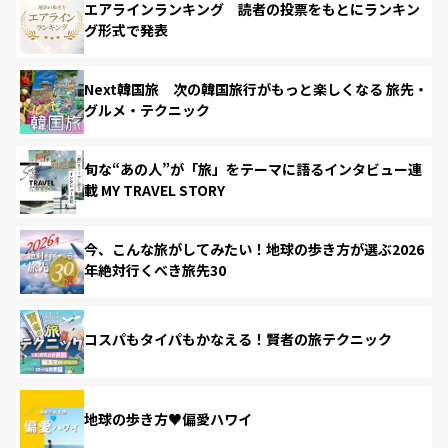
エアラインランキング 読者の投票をもとにランキン
グ形式で発表
Next韓国旅 次の韓国旅行がもっと楽しくなる 旅先・
グルメ・テクニック
旬な“あの人”が「旅」をテーマに語るインタビュー連
載 MY TRAVEL STORY
今、こんな旅がしてみたい！地球の歩き方が選ぶ2026
年絶対行くべき旅先30
コスパもタイパもかなえる！賢者の旅テクニック
地球の歩き方♥偏愛ハワイ