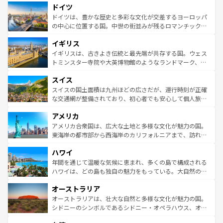
せる。地方によって風土や気候が異なるスペインはその個
ドイツ
で、幅広い魅力が詰まっている。華麗な宮殿、歴史的な大
性で訪れる人を魅了する。 なお、新着のスペイン情報は
コ
聖堂、美しいビーチ、そして豊かな自然が、訪れる者を心
ドイツは、豊かな歴史と多彩な文化が交差するヨーロッパ
ンテンツ一覧
を参照してほしい。
から魅了する。また、フランスは美食の国としても知ら
の中心に位置する国。中世の街並みが残るロマンチック街
れ、フランス料理はユネスコ無形文化遺産にも登録されて
道から、未来を先取りするようなモダンな都市まで多様な
イギリス
いる。シャンパンの発祥地であるランス、プロヴァンスの
顔を持つこの国は、どこを歩いても飽きることがない。ベ
香り高いラベンダー畑など、多彩な楽しみ方が可能だ。さ
ルリンの文化的活気、バイエルン州のアルプスの絶景、そ
イギリスは、古きよき伝統と最先端が共存する国。ウェス
らに、パリ以外の地域にも魅力が溢れており、どの街角に
してライン川沿いのワイン畑といった風景は必見。ビール
トミンスター寺院や大英博物館のようなランドマーク、歴
も豊かな歴史と文化が息づいている。パリ以外の個性あふ
とソーセージを味わいながら地元の人と過ごす楽しい時間
史ある大学都市、美しい丘陵地帯や牧歌的な風景など、エ
れる地方に足を運ぶとそれぞれで全く異なる文化を体験で
スイス
は、お酒好きな人にはぜひ体験してほしい。 なお、新着の
リアごとに異なる魅力がある。また、優雅なアフタヌーン
きるだろう。 なお、新着のフランス情報は
コンテンツ一覧
ドイツ情報は
コンテンツ一覧
を参照してほしい。
ティー、ビール好きにはたまらない英国パブ、サッカー観
スイスの国土面積は九州ほどの広さだが、運行時刻が正確
を参照してほしい。
戦など、本場だからこそできる体験も豊富。イギリスを旅
な交通網が整備されており、初心者でも安心して個人旅行
して楽しみつくそう。 なお、新着のイギリス情報は
コンテ
を楽しめる。日本同様に時刻表どおりの旅が可能だ。中世
アメリカ
ンツ一覧
を参照してほしい。
の建物がそのまま残る町や、スイスならではのユニークな
博物館もあり、アルプス観光だけでなく町歩きも満喫する
アメリカ合衆国は、広大な土地と多様な文化が魅力の国。
ことができる。国民の所得が高いため物価も高いが、旅行
東海岸の都市部から西海岸のカリフォルニアまで、訪れる
者向けの交通パス提供のサービスもあり、うまく活用すれ
場所ごとに異なる風景と体験が待っている。ニューヨーク
ハワイ
ば市内交通費無料で観光を楽しむこともできる。 なお、新
のような巨大都市は、観光、ショッピング、エンターテイ
着のスイス情報は
コンテンツ一覧
を参照してほしい。
ンメントが詰まった刺激的なスポットだ。一方、アメリカ
年間を通じて温暖な気候に恵まれ、多くの島で構成される
西部には大自然が広がり、グランドキャニオンやイエロー
ハワイは、どの島も独自の魅力をもっている。大自然の神
ストーン国立公園といった絶景が堪能できる。さらに、南
秘を感じたいなら、火山が生み出した壮大な景観を誇るハ
オーストラリア
部のニューオーリンズでは、音楽と美食が融合した独特の
ワイ島は見逃せない。また、定番の観光地といえばオアフ
文化が魅力。旅行者はアメリカの各地域で異なる魅力を楽
島だが、静かな自然を求めるならマウイ島やカウアイ島が
オーストラリアは、壮大な自然と多様な文化が魅力の国。
しみながら、その多様性と豊かな歴史を感じることができ
おすすめ。エメラルドグリーンに輝く海をはじめ、豊かな
シドニーのシンボルであるシドニー・オペラハウス、オー
るだろう。車でのロードトリップや列車の旅も、アメリカ
文化や歴史が息づいている。「アロハスピリット」と呼ば
ストラリア東海岸北部に広がる大サンゴ礁地帯グレートバ