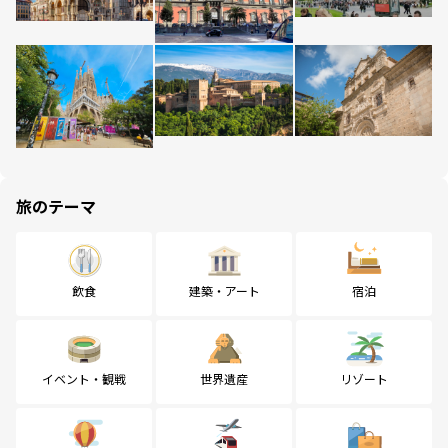
旅のテーマ
飲食
建築・アート
宿泊
イベント・観戦
世界遺産
リゾート