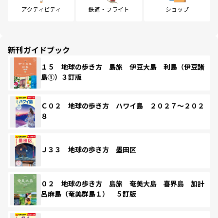
アクティビティ
鉄道・フライト
ショップ
新刊ガイドブック
１５ 地球の歩き方 島旅 伊豆大島 利島（伊豆諸
島①）３訂版
Ｃ０２ 地球の歩き方 ハワイ島 ２０２７～２０２
８
Ｊ３３ 地球の歩き方 墨田区
０２ 地球の歩き方 島旅 奄美大島 喜界島 加計
呂麻島（奄美群島１） ５訂版