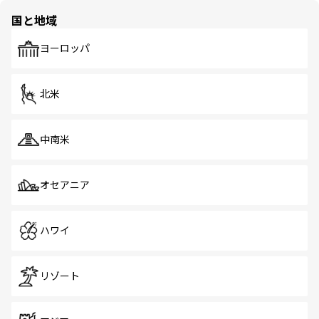
の多様性あふれるカラフルな町は、どこを歩いても新しい
国と地域
発見がある。さらに、治安のよさや充実した公共交通機関
も、旅行者にとっては魅力的なポイント。グルメも豊富
で、ホーカーズは地元の風情を楽しめる外せないスポット
ヨーロッパ
だ。訪れる人を飽きさせないシンガポールで、多様な魅力
を体感しよう。 なお、新着のシンガポール情報は
コンテン
ツ一覧
を参照してほしい。
北米
中南米
オセアニア
ハワイ
リゾート