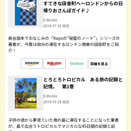
すてきな田舎町へ～ロンドンからの日
帰りおさんぽガイド♪
D-Books
2018.07.26 発売
英会話本でおなじみの「Kayoの“秘密のノート”」シリーズの
著者が、今度は自分の滞在するロンドン南東の田舎町をご紹
介！
詳細を見る
とろとろトロピカル ある旅の記録と
記憶。 第1巻
D-Books
2018.03.29 発売
子供の頃から夢見ていた南の島に滞在することになった筆者
が、島で出合うトロピカルでマジカルな45日間の記録と記