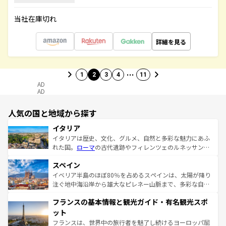
当社在庫切れ
詳細を見る
…
1
2
3
4
11
AD
AD
人気の国と地域から探す
イタリア
イタリアは歴史、文化、グルメ、自然と多彩な魅力にあふ
れた国。
ローマ
の古代遺跡やフィレンツェのルネッサンス
美術、ヴェネツィアの運河など、歴史あるスポットはもち
スペイン
ろん、トスカーナの美しい田園風景やアマルフィ海岸の絶
景など、自然景観も見逃せない。観光の合間には、本場の
イベリア半島のほぼ80％を占めるスペインは、太陽が降り
ピザやパスタなど、絶品のイタリア料理を堪能することも
注ぐ地中海沿岸から雄大なピレネー山脈まで、多彩な自然
できる。朝目覚めてから夜眠るまで、すべての瞬間を楽し
と文化が詰まったヨーロッパ屈指の旅行先だ。多様な地域
フランスの基本情報と観光ガイド・有名観光スポ
ませてくれるイタリアで、忘れられない旅をしてみよう！
文化が根付くこの国では、情熱的なフラメンコ、熱気あふ
なお、新着のイタリア情報は
コンテンツ一覧
を参照してほ
れる闘牛、そして美味しいタパスが生活の一部となってい
ット
しい。
る。首都マドリードの洗練された雰囲気や、バルセロナの
フランスは、世界中の旅行者を魅了し続けるヨーロッパ屈