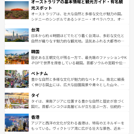
オーストラリアの基本情報と観光ガイド・有名観
部のニューオーリンズでは、音楽と美食が融合した独特の
ワイ島は見逃せない。また、定番の観光地といえばオアフ
文化が魅力。旅行者はアメリカの各地域で異なる魅力を楽
島だが、静かな自然を求めるならマウイ島やカウアイ島が
光スポット
しみながら、その多様性と豊かな歴史を感じることができ
おすすめ。エメラルドグリーンに輝く海をはじめ、豊かな
オーストラリアは、壮大な自然と多様な文化が魅力の国。
るだろう。車でのロードトリップや列車の旅も、アメリカ
文化や歴史が息づいている。「アロハスピリット」と呼ば
シドニーのシンボルであるシドニー・オペラハウス、オー
ならではの贅沢な旅のスタイルだ。 なお、新着のアメリカ
れるおもてなしの心で訪れる人々を迎えてくれるハワイの
ストラリア東海岸北部に広がる大サンゴ礁地帯グレートバ
情報は
コンテンツ一覧
を参照してほしい。
人々、おいしいローカルフードやハワイアンミュージッ
台湾
リアリーフや大陸中央部にそびえるウルル（エアーズロッ
ク、伝統的なフラダンスなど、すべてがハワイの魅力を彩
ク）、タスマニアの美しい原生林やケアンズの熱帯雨林な
日本から約４時間ほどでたどり着く台湾は、多彩な文化と
っている。訪れるたびに新しい発見と感動が待っているハ
ど、見どころがたくさん。また、カフェやワイン、オージ
自然が織りなす魅力的な観光地。活気あふれる大都市の台
ワイを、存分に味わってほしい。 なお、新着のハワイ情報
ービーフなどの食文化も豊かで、美味しいものであふれて
北やノスタルジックな町並みが人気な九份（ジォウフェ
は
コンテンツ一覧
を参照してほしい。
韓国
いる。アクティビティも充実しており、サーフィンやダイ
ン）、静ひつな山岳地帯である台湾東部など、都市の喧騒
ビング、ハイキングなど、アウトドア好きにはたまらな
と山間の静けさが共存しており、訪れる人に新しい発見と
歴史ある王朝文化が残る一方で、最先端のファッションやK
い。オーストラリアの多彩な魅力を存分に味わいつくそ
驚きをもたらしてくれる。また、奥深い台湾の食文化も魅
-POPで世界を席巻している韓国。首都ソウルの宮殿や伝統
う。 なお、新着のオーストラリア情報は
コンテンツ一覧
を
力で、夜市などの屋台グルメから高級料理、ヘルシーで美
家屋が並ぶエリアでは韓国の歴史と文化に浸ることがで
参照してほしい。
ベトナム
容にもいいと評判のスイーツなど、バラエティ豊かな料理
き、地方に足を延ばせば四季折々の自然美を楽しむことが
が味わえる。 なお、新着の台湾情報は
コンテンツ一覧
を参
できる。そして、キムチや焼肉、絶品のストリートフード
豊かな自然と多様な文化が魅力的なベトナム。南北に細長
照してほしい。
まで、さまざまな韓国料理が待っている。夜には、韓国な
く伸びる国土には、広大な田園風景や青々とした山々、世
らではのナイトライフも堪能できる。あたたかいホスピタ
界遺産に登録された壮大な自然景観が点在し、都市部では
タイ
リティに包まれながら、韓国の多彩な魅力を心ゆくまで味
急速な発展と共に伝統が息づく。ハノイの古い町並みやホ
わってみてほしい。 なお、新着の韓国情報は
コンテンツ一
ーチミン市のフランス統治時代の建物も、独特の雰囲気を
タイは、東南アジアに位置する豊かな自然と歴史が息づく
覧
を参照してほしい。
醸し出している。また、バラエティの豊かさとおいしさで
国だ。首都バンコクは高層ビルが立ち並ぶ一方、伝統的な
世界中の食通を魅了してやまないベトナム料理も魅力のひ
寺院や市場がいたるところに点在し、古きよき文化と現代
香港
とつ。フォーやバインミー、ベトナムコーヒーなどは、ぜ
の活気が交差している。北部ではチェンマイなどの山岳地
ひ現地で味わいたい。どの地域を訪れてもあたたかい人々
帯で自然と触れ合い、南部ではプーケットやクラビの美し
アジアと西洋の文化が交わる香港は、特有のエネルギーを
が旅行者を迎えてくれるので、きっと忘れられない旅にな
いビーチでリゾート気分を楽しむことができる。タイ料理
もっている。ヴィクトリア湾に広がる壮大な景色、近未来
るはずだ。 なお、新着のベトナム情報は
コンテンツ一覧
を
は世界的に有名で、屋台から高級レストランまで味覚を刺
的なアートスポット、そして歴史と現代が融合した町並