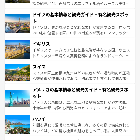
アートに溢れた街角から、地方では古代ローマ遺跡や中世
指の観光地だ。首都パリのエッフェル塔やルーブル美術館
の城塞都市、穏やかなビーチリゾートまで多彩な表情を見
といった象徴的なスポットから、田舎町の古風な美しさま
せる。地方によって風土や気候が異なるスペインはその個
ドイツの基本情報と観光ガイド・有名観光スポッ
で、幅広い魅力が詰まっている。華麗な宮殿、歴史的な大
性で訪れる人を魅了する。 なお、新着のスペイン情報は
コ
聖堂、美しいビーチ、そして豊かな自然が、訪れる者を心
ト
ンテンツ一覧
を参照してほしい。
から魅了する。また、フランスは美食の国としても知ら
ドイツは、豊かな歴史と多彩な文化が交差するヨーロッパ
れ、フランス料理はユネスコ無形文化遺産にも登録されて
の中心に位置する国。中世の街並みが残るロマンチック街
いる。シャンパンの発祥地であるランス、プロヴァンスの
道から、未来を先取りするようなモダンな都市まで多様な
香り高いラベンダー畑など、多彩な楽しみ方が可能だ。さ
イギリス
顔を持つこの国は、どこを歩いても飽きることがない。ベ
らに、パリ以外の地域にも魅力が溢れており、どの街角に
ルリンの文化的活気、バイエルン州のアルプスの絶景、そ
イギリスは、古きよき伝統と最先端が共存する国。ウェス
も豊かな歴史と文化が息づいている。パリ以外の個性あふ
してライン川沿いのワイン畑といった風景は必見。ビール
トミンスター寺院や大英博物館のようなランドマーク、歴
れる地方に足を運ぶとそれぞれで全く異なる文化を体験で
とソーセージを味わいながら地元の人と過ごす楽しい時間
史ある大学都市、美しい丘陵地帯や牧歌的な風景など、エ
きるだろう。 なお、新着のフランス情報は
コンテンツ一覧
スイス
は、お酒好きな人にはぜひ体験してほしい。 なお、新着の
リアごとに異なる魅力がある。また、優雅なアフタヌーン
を参照してほしい。
ドイツ情報は
コンテンツ一覧
を参照してほしい。
ティー、ビール好きにはたまらない英国パブ、サッカー観
スイスの国土面積は九州ほどの広さだが、運行時刻が正確
戦など、本場だからこそできる体験も豊富。イギリスを旅
な交通網が整備されており、初心者でも安心して個人旅行
して楽しみつくそう。 なお、新着のイギリス情報は
コンテ
を楽しめる。日本同様に時刻表どおりの旅が可能だ。中世
アメリカの基本情報と観光ガイド・有名観光スポ
ンツ一覧
を参照してほしい。
の建物がそのまま残る町や、スイスならではのユニークな
博物館もあり、アルプス観光だけでなく町歩きも満喫する
ット
ことができる。国民の所得が高いため物価も高いが、旅行
アメリカ合衆国は、広大な土地と多様な文化が魅力の国。
者向けの交通パス提供のサービスもあり、うまく活用すれ
東海岸の都市部から西海岸のカリフォルニアまで、訪れる
ば市内交通費無料で観光を楽しむこともできる。 なお、新
場所ごとに異なる風景と体験が待っている。ニューヨーク
着のスイス情報は
コンテンツ一覧
を参照してほしい。
ハワイ
のような巨大都市は、観光、ショッピング、エンターテイ
ンメントが詰まった刺激的なスポットだ。一方、アメリカ
年間を通じて温暖な気候に恵まれ、多くの島で構成される
西部には大自然が広がり、グランドキャニオンやイエロー
ハワイは、どの島も独自の魅力をもっている。大自然の神
ストーン国立公園といった絶景が堪能できる。さらに、南
秘を感じたいなら、火山が生み出した壮大な景観を誇るハ