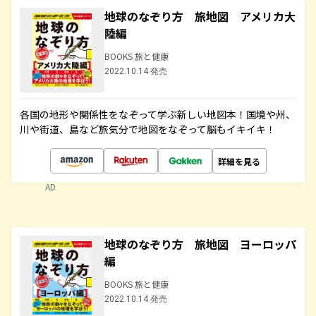
地球のなぞり方 旅地図 アメリカ大
陸編
BOOKS 旅と健康
2022.10.14 発売
各国の地形や関係性をなぞって学ぶ新しい地図本！国境や州、
川や街道、島など旅気分で地図をなぞって脳もイキイキ！
詳細を見る
AD
地球のなぞり方 旅地図 ヨーロッパ
編
BOOKS 旅と健康
2022.10.14 発売