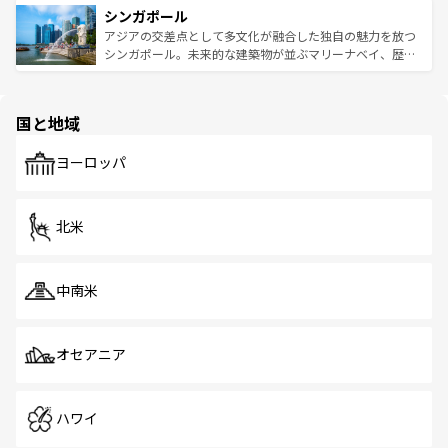
参照してほしい。
シンガポール
激する。気候は一年中温暖で、どの季節にも異なる楽しみ
み、どこを訪れても感動するはず。観光スポットが密集し
が待っている。親しみやすいタイの人々、仏教を中心とし
ており、効率よく見どころを回れるのも魅力。息をのむよ
アジアの交差点として多文化が融合した独自の魅力を放つ
た文化、そして多様な観光資源が、訪れる旅人を魅了し続
うな絶景から文化的な体験まで、香港を存分に楽しみ尽く
シンガポール。未来的な建築物が並ぶマリーナベイ、歴史
ける。 なお、新着のタイ情報は
コンテンツ一覧
を参照して
そう。 なお、新着の香港情報は
コンテンツ一覧
を参照して
と伝統を感じられるエスニックタウン、多数の緑豊かな公
ほしい。
ほしい。
園や自然保護区など、自然が調和した近代的な景観と文化
の多様性あふれるカラフルな町は、どこを歩いても新しい
国と地域
発見がある。さらに、治安のよさや充実した公共交通機関
も、旅行者にとっては魅力的なポイント。グルメも豊富
で、ホーカーズは地元の風情を楽しめる外せないスポット
ヨーロッパ
だ。訪れる人を飽きさせないシンガポールで、多様な魅力
を体感しよう。 なお、新着のシンガポール情報は
コンテン
ツ一覧
を参照してほしい。
北米
中南米
オセアニア
ハワイ