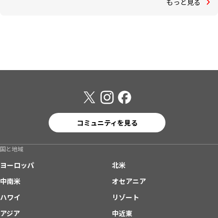
もっと見る
コミュニティを見る
国と地域
ヨーロッパ
北米
中南米
オセアニア
ハワイ
リゾート
アジア
中近東