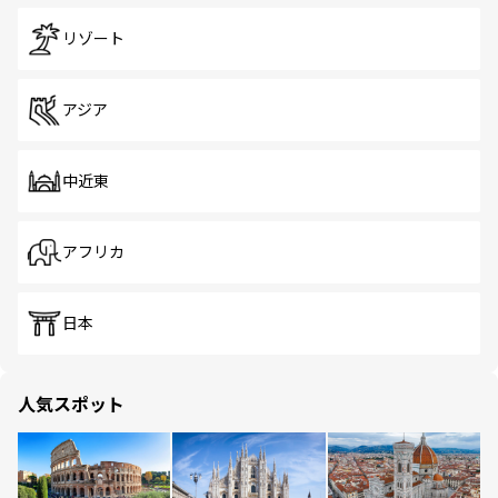
リゾート
アジア
中近東
アフリカ
日本
人気スポット