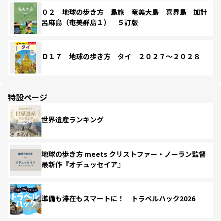
０２ 地球の歩き方 島旅 奄美大島 喜界島 加計
呂麻島（奄美群島１） ５訂版
Ｄ１７ 地球の歩き方 タイ ２０２７～２０２８
特設ページ
世界遺産ランキング
地球の歩き方 meets クリストファー・ノーラン監督
最新作『オデュッセイア』
準備も滞在もスマートに！ トラベルハック2026