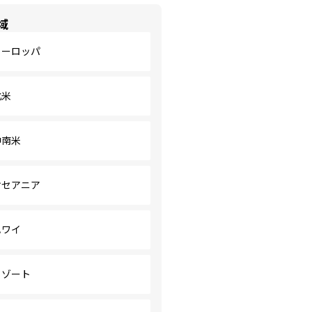
域
ヨーロッパ
北米
中南米
オセアニア
ハワイ
リゾート