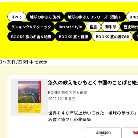
すべて
地球の歩き方 海外
地球の歩き方 Jシリーズ（国内）
aru
ランキング&テクニック
Resort Style
島旅
御朱印
歴史時
BOOKS 旅の名言＆絶景
BOOKS 旅と健康
BOOKS 旅の読み物
1〜20件/228件中 を表示
悠久の教えをひもとく中国のことばと絶
BOOKS 旅の名言＆絶景
2022.12.15 発売
世界を４０年以上歩いてきた「地球の歩き方
名言と癒やしの絶景集