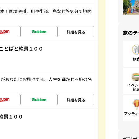
図本！国境や州、川や街道、島など旅気分で地図
旅のテ
詳細を見る
ことばと絶景１００
飲
」があなたにお届けする、人生を輝かせる旅の名
イベン
観
詳細を見る
アクティ
絶景１００