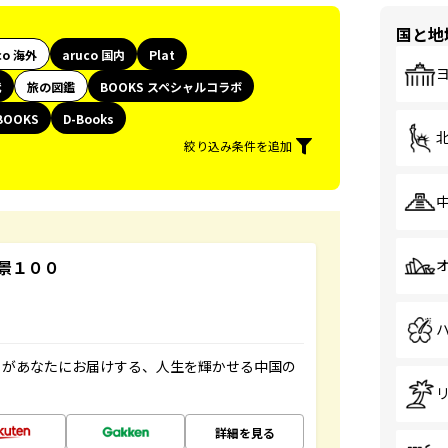
国と地
co 海外
aruco 国内
Plat
代
旅の図鑑
BOOKS スペシャルコラボ
BOOKS
D-Books
絞り込み条件を追加
景１００
」があなたにお届けする、人生を輝かせる中国の
詳細を見る