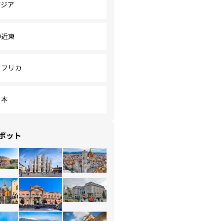
アジア
中近東
アフリカ
日本
ポット