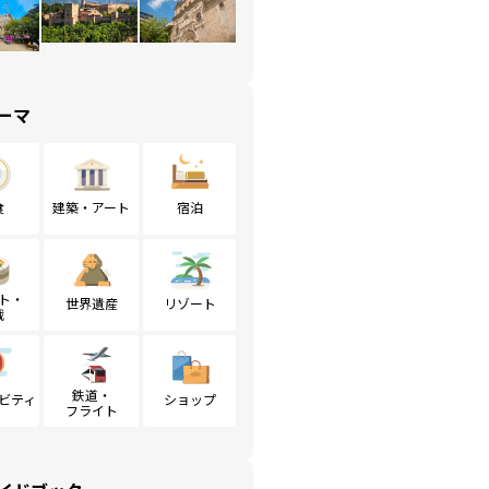
ーマ
食
建築・アート
宿泊
ト・
世界遺産
リゾート
戦
鉄道・
ビティ
ショップ
フライト