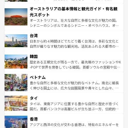
ストーン国立公園といった絶景が堪能できる。さらに、南
秘を感じたいなら、火山が生み出した壮大な景観を誇るハ
オーストラリアの基本情報と観光ガイド・有名観
部のニューオーリンズでは、音楽と美食が融合した独特の
ワイ島は見逃せない。また、定番の観光地といえばオアフ
文化が魅力。旅行者はアメリカの各地域で異なる魅力を楽
島だが、静かな自然を求めるならマウイ島やカウアイ島が
光スポット
しみながら、その多様性と豊かな歴史を感じることができ
おすすめ。エメラルドグリーンに輝く海をはじめ、豊かな
オーストラリアは、壮大な自然と多様な文化が魅力の国。
るだろう。車でのロードトリップや列車の旅も、アメリカ
文化や歴史が息づいている。「アロハスピリット」と呼ば
シドニーのシンボルであるシドニー・オペラハウス、オー
ならではの贅沢な旅のスタイルだ。 なお、新着のアメリカ
れるおもてなしの心で訪れる人々を迎えてくれるハワイの
ストラリア東海岸北部に広がる大サンゴ礁地帯グレートバ
情報は
コンテンツ一覧
を参照してほしい。
人々、おいしいローカルフードやハワイアンミュージッ
台湾
リアリーフや大陸中央部にそびえるウルル（エアーズロッ
ク、伝統的なフラダンスなど、すべてがハワイの魅力を彩
ク）、タスマニアの美しい原生林やケアンズの熱帯雨林な
日本から約４時間ほどでたどり着く台湾は、多彩な文化と
っている。訪れるたびに新しい発見と感動が待っているハ
ど、見どころがたくさん。また、カフェやワイン、オージ
自然が織りなす魅力的な観光地。活気あふれる大都市の台
ワイを、存分に味わってほしい。 なお、新着のハワイ情報
ービーフなどの食文化も豊かで、美味しいものであふれて
北やノスタルジックな町並みが人気な九份（ジォウフェ
は
コンテンツ一覧
を参照してほしい。
韓国
いる。アクティビティも充実しており、サーフィンやダイ
ン）、静ひつな山岳地帯である台湾東部など、都市の喧騒
ビング、ハイキングなど、アウトドア好きにはたまらな
と山間の静けさが共存しており、訪れる人に新しい発見と
歴史ある王朝文化が残る一方で、最先端のファッションやK
い。オーストラリアの多彩な魅力を存分に味わいつくそ
驚きをもたらしてくれる。また、奥深い台湾の食文化も魅
-POPで世界を席巻している韓国。首都ソウルの宮殿や伝統
う。 なお、新着のオーストラリア情報は
コンテンツ一覧
を
力で、夜市などの屋台グルメから高級料理、ヘルシーで美
家屋が並ぶエリアでは韓国の歴史と文化に浸ることがで
参照してほしい。
ベトナム
容にもいいと評判のスイーツなど、バラエティ豊かな料理
き、地方に足を延ばせば四季折々の自然美を楽しむことが
が味わえる。 なお、新着の台湾情報は
コンテンツ一覧
を参
できる。そして、キムチや焼肉、絶品のストリートフード
豊かな自然と多様な文化が魅力的なベトナム。南北に細長
照してほしい。
まで、さまざまな韓国料理が待っている。夜には、韓国な
く伸びる国土には、広大な田園風景や青々とした山々、世
らではのナイトライフも堪能できる。あたたかいホスピタ
界遺産に登録された壮大な自然景観が点在し、都市部では
タイ
リティに包まれながら、韓国の多彩な魅力を心ゆくまで味
急速な発展と共に伝統が息づく。ハノイの古い町並みやホ
わってみてほしい。 なお、新着の韓国情報は
コンテンツ一
ーチミン市のフランス統治時代の建物も、独特の雰囲気を
タイは、東南アジアに位置する豊かな自然と歴史が息づく
覧
を参照してほしい。
醸し出している。また、バラエティの豊かさとおいしさで
国だ。首都バンコクは高層ビルが立ち並ぶ一方、伝統的な
世界中の食通を魅了してやまないベトナム料理も魅力のひ
寺院や市場がいたるところに点在し、古きよき文化と現代
香港
とつ。フォーやバインミー、ベトナムコーヒーなどは、ぜ
の活気が交差している。北部ではチェンマイなどの山岳地
ひ現地で味わいたい。どの地域を訪れてもあたたかい人々
帯で自然と触れ合い、南部ではプーケットやクラビの美し
アジアと西洋の文化が交わる香港は、特有のエネルギーを