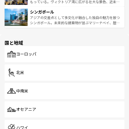
が旅行者を迎えてくれるので、きっと忘れられない旅にな
いビーチでリゾート気分を楽しむことができる。タイ料理
もっている。ヴィクトリア湾に広がる壮大な景色、近未来
るはずだ。 なお、新着のベトナム情報は
コンテンツ一覧
を
は世界的に有名で、屋台から高級レストランまで味覚を刺
的なアートスポット、そして歴史と現代が融合した町並
参照してほしい。
シンガポール
激する。気候は一年中温暖で、どの季節にも異なる楽しみ
み、どこを訪れても感動するはず。観光スポットが密集し
が待っている。親しみやすいタイの人々、仏教を中心とし
ており、効率よく見どころを回れるのも魅力。息をのむよ
アジアの交差点として多文化が融合した独自の魅力を放つ
た文化、そして多様な観光資源が、訪れる旅人を魅了し続
うな絶景から文化的な体験まで、香港を存分に楽しみ尽く
シンガポール。未来的な建築物が並ぶマリーナベイ、歴史
ける。 なお、新着のタイ情報は
コンテンツ一覧
を参照して
そう。 なお、新着の香港情報は
コンテンツ一覧
を参照して
と伝統を感じられるエスニックタウン、多数の緑豊かな公
ほしい。
ほしい。
園や自然保護区など、自然が調和した近代的な景観と文化
の多様性あふれるカラフルな町は、どこを歩いても新しい
国と地域
発見がある。さらに、治安のよさや充実した公共交通機関
も、旅行者にとっては魅力的なポイント。グルメも豊富
で、ホーカーズは地元の風情を楽しめる外せないスポット
ヨーロッパ
だ。訪れる人を飽きさせないシンガポールで、多様な魅力
を体感しよう。 なお、新着のシンガポール情報は
コンテン
ツ一覧
を参照してほしい。
北米
中南米
オセアニア
ハワイ