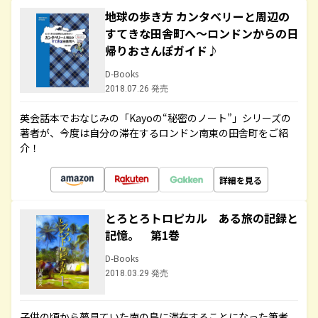
地球の歩き方 カンタベリーと周辺の
すてきな田舎町へ～ロンドンからの日
帰りおさんぽガイド♪
D-Books
2018.07.26 発売
英会話本でおなじみの「Kayoの“秘密のノート”」シリーズの
著者が、今度は自分の滞在するロンドン南東の田舎町をご紹
介！
詳細を見る
とろとろトロピカル ある旅の記録と
記憶。 第1巻
D-Books
2018.03.29 発売
子供の頃から夢見ていた南の島に滞在することになった筆者