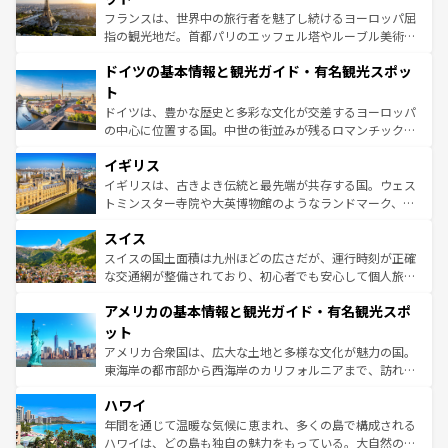
る。首都マドリードの洗練された雰囲気や、バルセロナの
フランスは、世界中の旅行者を魅了し続けるヨーロッパ屈
アートに溢れた街角から、地方では古代ローマ遺跡や中世
指の観光地だ。首都パリのエッフェル塔やルーブル美術館
の城塞都市、穏やかなビーチリゾートまで多彩な表情を見
といった象徴的なスポットから、田舎町の古風な美しさま
せる。地方によって風土や気候が異なるスペインはその個
ドイツの基本情報と観光ガイド・有名観光スポッ
で、幅広い魅力が詰まっている。華麗な宮殿、歴史的な大
性で訪れる人を魅了する。 なお、新着のスペイン情報は
コ
聖堂、美しいビーチ、そして豊かな自然が、訪れる者を心
ト
ンテンツ一覧
を参照してほしい。
から魅了する。また、フランスは美食の国としても知ら
ドイツは、豊かな歴史と多彩な文化が交差するヨーロッパ
れ、フランス料理はユネスコ無形文化遺産にも登録されて
の中心に位置する国。中世の街並みが残るロマンチック街
いる。シャンパンの発祥地であるランス、プロヴァンスの
道から、未来を先取りするようなモダンな都市まで多様な
香り高いラベンダー畑など、多彩な楽しみ方が可能だ。さ
イギリス
顔を持つこの国は、どこを歩いても飽きることがない。ベ
らに、パリ以外の地域にも魅力が溢れており、どの街角に
ルリンの文化的活気、バイエルン州のアルプスの絶景、そ
イギリスは、古きよき伝統と最先端が共存する国。ウェス
も豊かな歴史と文化が息づいている。パリ以外の個性あふ
してライン川沿いのワイン畑といった風景は必見。ビール
トミンスター寺院や大英博物館のようなランドマーク、歴
れる地方に足を運ぶとそれぞれで全く異なる文化を体験で
とソーセージを味わいながら地元の人と過ごす楽しい時間
史ある大学都市、美しい丘陵地帯や牧歌的な風景など、エ
きるだろう。 なお、新着のフランス情報は
コンテンツ一覧
スイス
は、お酒好きな人にはぜひ体験してほしい。 なお、新着の
リアごとに異なる魅力がある。また、優雅なアフタヌーン
を参照してほしい。
ドイツ情報は
コンテンツ一覧
を参照してほしい。
ティー、ビール好きにはたまらない英国パブ、サッカー観
スイスの国土面積は九州ほどの広さだが、運行時刻が正確
戦など、本場だからこそできる体験も豊富。イギリスを旅
な交通網が整備されており、初心者でも安心して個人旅行
して楽しみつくそう。 なお、新着のイギリス情報は
コンテ
を楽しめる。日本同様に時刻表どおりの旅が可能だ。中世
アメリカの基本情報と観光ガイド・有名観光スポ
ンツ一覧
を参照してほしい。
の建物がそのまま残る町や、スイスならではのユニークな
博物館もあり、アルプス観光だけでなく町歩きも満喫する
ット
ことができる。国民の所得が高いため物価も高いが、旅行
アメリカ合衆国は、広大な土地と多様な文化が魅力の国。
者向けの交通パス提供のサービスもあり、うまく活用すれ
東海岸の都市部から西海岸のカリフォルニアまで、訪れる
ば市内交通費無料で観光を楽しむこともできる。 なお、新
場所ごとに異なる風景と体験が待っている。ニューヨーク
着のスイス情報は
コンテンツ一覧
を参照してほしい。
ハワイ
のような巨大都市は、観光、ショッピング、エンターテイ
ンメントが詰まった刺激的なスポットだ。一方、アメリカ
年間を通じて温暖な気候に恵まれ、多くの島で構成される
西部には大自然が広がり、グランドキャニオンやイエロー
ハワイは、どの島も独自の魅力をもっている。大自然の神