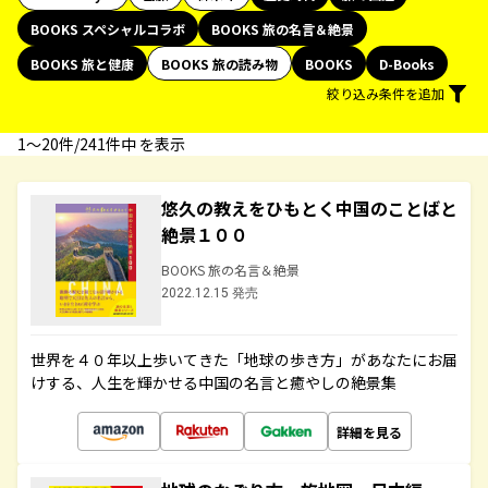
BOOKS スペシャルコラボ
BOOKS 旅の名言＆絶景
BOOKS 旅と健康
BOOKS 旅の読み物
BOOKS
D-Books
絞り込み条件を追加
1〜20件/241件中 を表示
悠久の教えをひもとく中国のことばと
絶景１００
BOOKS 旅の名言＆絶景
2022.12.15 発売
世界を４０年以上歩いてきた「地球の歩き方」があなたにお届
けする、人生を輝かせる中国の名言と癒やしの絶景集
詳細を見る