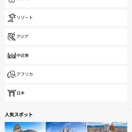
リゾート
アジア
中近東
アフリカ
日本
人気スポット