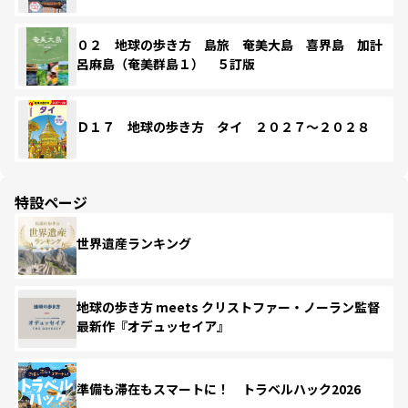
０２ 地球の歩き方 島旅 奄美大島 喜界島 加計
呂麻島（奄美群島１） ５訂版
Ｄ１７ 地球の歩き方 タイ ２０２７～２０２８
特設ページ
世界遺産ランキング
地球の歩き方 meets クリストファー・ノーラン監督
最新作『オデュッセイア』
準備も滞在もスマートに！ トラベルハック2026