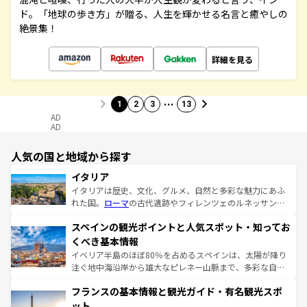
ド。「地球の歩き方」が贈る、人生を輝かせる名言と癒やしの
絶景集！
詳細を見る
…
1
2
3
13
AD
AD
人気の国と地域から探す
イタリア
イタリアは歴史、文化、グルメ、自然と多彩な魅力にあふ
れた国。
ローマ
の古代遺跡やフィレンツェのルネッサンス
美術、ヴェネツィアの運河など、歴史あるスポットはもち
スペインの観光ポイントと人気スポット・知ってお
ろん、トスカーナの美しい田園風景やアマルフィ海岸の絶
景など、自然景観も見逃せない。観光の合間には、本場の
くべき基本情報
ピザやパスタなど、絶品のイタリア料理を堪能することも
イベリア半島のほぼ80％を占めるスペインは、太陽が降り
できる。朝目覚めてから夜眠るまで、すべての瞬間を楽し
注ぐ地中海沿岸から雄大なピレネー山脈まで、多彩な自然
ませてくれるイタリアで、忘れられない旅をしてみよう！
と文化が詰まったヨーロッパ屈指の旅行先だ。多様な地域
なお、新着のイタリア情報は
コンテンツ一覧
を参照してほ
フランスの基本情報と観光ガイド・有名観光スポ
文化が根付くこの国では、情熱的なフラメンコ、熱気あふ
しい。
れる闘牛、そして美味しいタパスが生活の一部となってい
ット