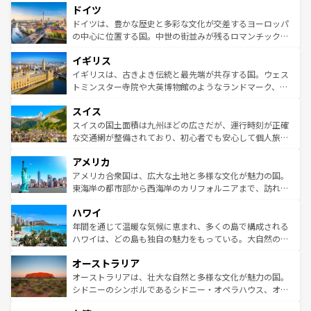
せる。地方によって風土や気候が異なるスペインはその個
ドイツ
で、幅広い魅力が詰まっている。華麗な宮殿、歴史的な大
性で訪れる人を魅了する。 なお、新着のスペイン情報は
コ
聖堂、美しいビーチ、そして豊かな自然が、訪れる者を心
ドイツは、豊かな歴史と多彩な文化が交差するヨーロッパ
ンテンツ一覧
を参照してほしい。
から魅了する。また、フランスは美食の国としても知ら
の中心に位置する国。中世の街並みが残るロマンチック街
れ、フランス料理はユネスコ無形文化遺産にも登録されて
道から、未来を先取りするようなモダンな都市まで多様な
イギリス
いる。シャンパンの発祥地であるランス、プロヴァンスの
顔を持つこの国は、どこを歩いても飽きることがない。ベ
香り高いラベンダー畑など、多彩な楽しみ方が可能だ。さ
ルリンの文化的活気、バイエルン州のアルプスの絶景、そ
イギリスは、古きよき伝統と最先端が共存する国。ウェス
らに、パリ以外の地域にも魅力が溢れており、どの街角に
してライン川沿いのワイン畑といった風景は必見。ビール
トミンスター寺院や大英博物館のようなランドマーク、歴
も豊かな歴史と文化が息づいている。パリ以外の個性あふ
とソーセージを味わいながら地元の人と過ごす楽しい時間
史ある大学都市、美しい丘陵地帯や牧歌的な風景など、エ
れる地方に足を運ぶとそれぞれで全く異なる文化を体験で
スイス
は、お酒好きな人にはぜひ体験してほしい。 なお、新着の
リアごとに異なる魅力がある。また、優雅なアフタヌーン
きるだろう。 なお、新着のフランス情報は
コンテンツ一覧
ドイツ情報は
コンテンツ一覧
を参照してほしい。
ティー、ビール好きにはたまらない英国パブ、サッカー観
スイスの国土面積は九州ほどの広さだが、運行時刻が正確
を参照してほしい。
戦など、本場だからこそできる体験も豊富。イギリスを旅
な交通網が整備されており、初心者でも安心して個人旅行
して楽しみつくそう。 なお、新着のイギリス情報は
コンテ
を楽しめる。日本同様に時刻表どおりの旅が可能だ。中世
アメリカ
ンツ一覧
を参照してほしい。
の建物がそのまま残る町や、スイスならではのユニークな
博物館もあり、アルプス観光だけでなく町歩きも満喫する
アメリカ合衆国は、広大な土地と多様な文化が魅力の国。
ことができる。国民の所得が高いため物価も高いが、旅行
東海岸の都市部から西海岸のカリフォルニアまで、訪れる
者向けの交通パス提供のサービスもあり、うまく活用すれ
場所ごとに異なる風景と体験が待っている。ニューヨーク
ハワイ
ば市内交通費無料で観光を楽しむこともできる。 なお、新
のような巨大都市は、観光、ショッピング、エンターテイ
着のスイス情報は
コンテンツ一覧
を参照してほしい。
ンメントが詰まった刺激的なスポットだ。一方、アメリカ
年間を通じて温暖な気候に恵まれ、多くの島で構成される
西部には大自然が広がり、グランドキャニオンやイエロー
ハワイは、どの島も独自の魅力をもっている。大自然の神
ストーン国立公園といった絶景が堪能できる。さらに、南
秘を感じたいなら、火山が生み出した壮大な景観を誇るハ
オーストラリア
部のニューオーリンズでは、音楽と美食が融合した独特の
ワイ島は見逃せない。また、定番の観光地といえばオアフ
文化が魅力。旅行者はアメリカの各地域で異なる魅力を楽
島だが、静かな自然を求めるならマウイ島やカウアイ島が
オーストラリアは、壮大な自然と多様な文化が魅力の国。
しみながら、その多様性と豊かな歴史を感じることができ
おすすめ。エメラルドグリーンに輝く海をはじめ、豊かな
シドニーのシンボルであるシドニー・オペラハウス、オー
るだろう。車でのロードトリップや列車の旅も、アメリカ
文化や歴史が息づいている。「アロハスピリット」と呼ば
ストラリア東海岸北部に広がる大サンゴ礁地帯グレートバ