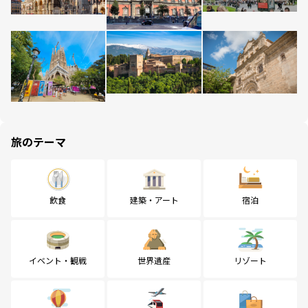
旅のテーマ
飲食
建築・アート
宿泊
イベント・観戦
世界遺産
リゾート