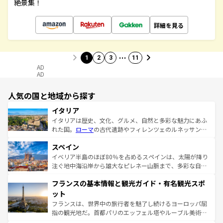
絶景集！
詳細を見る
…
1
2
3
11
AD
AD
人気の国と地域から探す
イタリア
イタリアは歴史、文化、グルメ、自然と多彩な魅力にあふ
れた国。
ローマ
の古代遺跡やフィレンツェのルネッサンス
美術、ヴェネツィアの運河など、歴史あるスポットはもち
スペイン
ろん、トスカーナの美しい田園風景やアマルフィ海岸の絶
景など、自然景観も見逃せない。観光の合間には、本場の
イベリア半島のほぼ80％を占めるスペインは、太陽が降り
ピザやパスタなど、絶品のイタリア料理を堪能することも
注ぐ地中海沿岸から雄大なピレネー山脈まで、多彩な自然
できる。朝目覚めてから夜眠るまで、すべての瞬間を楽し
と文化が詰まったヨーロッパ屈指の旅行先だ。多様な地域
フランスの基本情報と観光ガイド・有名観光スポ
ませてくれるイタリアで、忘れられない旅をしてみよう！
文化が根付くこの国では、情熱的なフラメンコ、熱気あふ
なお、新着のイタリア情報は
コンテンツ一覧
を参照してほ
れる闘牛、そして美味しいタパスが生活の一部となってい
ット
しい。
る。首都マドリードの洗練された雰囲気や、バルセロナの
フランスは、世界中の旅行者を魅了し続けるヨーロッパ屈
アートに溢れた街角から、地方では古代ローマ遺跡や中世
指の観光地だ。首都パリのエッフェル塔やルーブル美術館
の城塞都市、穏やかなビーチリゾートまで多彩な表情を見
といった象徴的なスポットから、田舎町の古風な美しさま