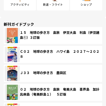
アクティビティ
鉄道・フライト
ショップ
新刊ガイドブック
１５ 地球の歩き方 島旅 伊豆大島 利島（伊豆諸
島①）３訂版
Ｃ０２ 地球の歩き方 ハワイ島 ２０２７～２０２
８
Ｊ３３ 地球の歩き方 墨田区
０２ 地球の歩き方 島旅 奄美大島 喜界島 加計
呂麻島（奄美群島１） ５訂版