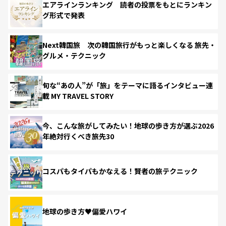
エアラインランキング 読者の投票をもとにランキン
グ形式で発表
Next韓国旅 次の韓国旅行がもっと楽しくなる 旅先・
グルメ・テクニック
旬な“あの人”が「旅」をテーマに語るインタビュー連
載 MY TRAVEL STORY
今、こんな旅がしてみたい！地球の歩き方が選ぶ2026
年絶対行くべき旅先30
コスパもタイパもかなえる！賢者の旅テクニック
地球の歩き方♥偏愛ハワイ