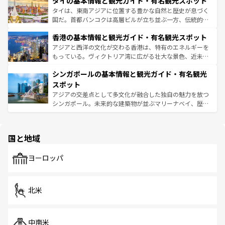
タイの基本情報と観光ガイド・有名観光スポット
急速な発展と共に伝統が息づく。ハノイの古い町並みやホ
覧
を参照してほしい。
ーチミン市のフランス統治時代の建物も、独特の雰囲気を
タイは、東南アジアに位置する豊かな自然と歴史が息づく
醸し出している。また、バラエティの豊かさとおいしさで
国だ。首都バンコクは高層ビルが立ち並ぶ一方、伝統的な
世界中の食通を魅了してやまないベトナム料理も魅力のひ
寺院や市場がいたるところに点在し、古きよき文化と現代
香港の基本情報と観光ガイド・有名観光スポット
とつ。フォーやバインミー、ベトナムコーヒーなどは、ぜ
の活気が交差している。北部ではチェンマイなどの山岳地
ひ現地で味わいたい。どの地域を訪れてもあたたかい人々
帯で自然と触れ合い、南部ではプーケットやクラビの美し
アジアと西洋の文化が交わる香港は、特有のエネルギーを
が旅行者を迎えてくれるので、きっと忘れられない旅にな
いビーチでリゾート気分を楽しむことができる。タイ料理
もっている。ヴィクトリア湾に広がる壮大な景色、近未来
るはずだ。 なお、新着のベトナム情報は
コンテンツ一覧
を
は世界的に有名で、屋台から高級レストランまで味覚を刺
的なアートスポット、そして歴史と現代が融合した町並
参照してほしい。
シンガポールの基本情報と観光ガイド・有名観光
激する。気候は一年中温暖で、どの季節にも異なる楽しみ
み、どこを訪れても感動するはず。観光スポットが密集し
が待っている。親しみやすいタイの人々、仏教を中心とし
ており、効率よく見どころを回れるのも魅力。息をのむよ
スポット
た文化、そして多様な観光資源が、訪れる旅人を魅了し続
うな絶景から文化的な体験まで、香港を存分に楽しみ尽く
アジアの交差点として多文化が融合した独自の魅力を放つ
ける。 なお、新着のタイ情報は
コンテンツ一覧
を参照して
そう。 なお、新着の香港情報は
コンテンツ一覧
を参照して
シンガポール。未来的な建築物が並ぶマリーナベイ、歴史
ほしい。
ほしい。
と伝統を感じられるエスニックタウン、多数の緑豊かな公
園や自然保護区など、自然が調和した近代的な景観と文化
の多様性あふれるカラフルな町は、どこを歩いても新しい
国と地域
発見がある。さらに、治安のよさや充実した公共交通機関
も、旅行者にとっては魅力的なポイント。グルメも豊富
で、ホーカーズは地元の風情を楽しめる外せないスポット
ヨーロッパ
だ。訪れる人を飽きさせないシンガポールで、多様な魅力
を体感しよう。 なお、新着のシンガポール情報は
コンテン
ツ一覧
を参照してほしい。
北米
中南米