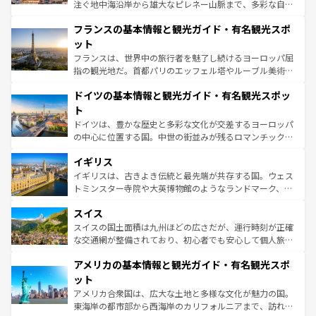
できる。朝目覚めてから夜眠るまで、すべての瞬間を楽し
注ぐ地中海沿岸から雄大なピレネー山脈まで、多彩な自然
ませてくれるイタリアで、忘れられない旅をしてみよう！
と文化が詰まったヨーロッパ屈指の旅行先だ。多様な地域
なお、新着のイタリア情報は
コンテンツ一覧
を参照してほ
フランスの基本情報と観光ガイド・有名観光スポ
文化が根付くこの国では、情熱的なフラメンコ、熱気あふ
しい。
れる闘牛、そして美味しいタパスが生活の一部となってい
ット
る。首都マドリードの洗練された雰囲気や、バルセロナの
フランスは、世界中の旅行者を魅了し続けるヨーロッパ屈
アートに溢れた街角から、地方では古代ローマ遺跡や中世
指の観光地だ。首都パリのエッフェル塔やルーブル美術館
の城塞都市、穏やかなビーチリゾートまで多彩な表情を見
といった象徴的なスポットから、田舎町の古風な美しさま
せる。地方によって風土や気候が異なるスペインはその個
ドイツの基本情報と観光ガイド・有名観光スポッ
で、幅広い魅力が詰まっている。華麗な宮殿、歴史的な大
性で訪れる人を魅了する。 なお、新着のスペイン情報は
コ
聖堂、美しいビーチ、そして豊かな自然が、訪れる者を心
ト
ンテンツ一覧
を参照してほしい。
から魅了する。また、フランスは美食の国としても知ら
ドイツは、豊かな歴史と多彩な文化が交差するヨーロッパ
れ、フランス料理はユネスコ無形文化遺産にも登録されて
の中心に位置する国。中世の街並みが残るロマンチック街
いる。シャンパンの発祥地であるランス、プロヴァンスの
道から、未来を先取りするようなモダンな都市まで多様な
香り高いラベンダー畑など、多彩な楽しみ方が可能だ。さ
イギリス
顔を持つこの国は、どこを歩いても飽きることがない。ベ
らに、パリ以外の地域にも魅力が溢れており、どの街角に
ルリンの文化的活気、バイエルン州のアルプスの絶景、そ
イギリスは、古きよき伝統と最先端が共存する国。ウェス
も豊かな歴史と文化が息づいている。パリ以外の個性あふ
してライン川沿いのワイン畑といった風景は必見。ビール
トミンスター寺院や大英博物館のようなランドマーク、歴
れる地方に足を運ぶとそれぞれで全く異なる文化を体験で
とソーセージを味わいながら地元の人と過ごす楽しい時間
史ある大学都市、美しい丘陵地帯や牧歌的な風景など、エ
きるだろう。 なお、新着のフランス情報は
コンテンツ一覧
スイス
は、お酒好きな人にはぜひ体験してほしい。 なお、新着の
リアごとに異なる魅力がある。また、優雅なアフタヌーン
を参照してほしい。
ドイツ情報は
コンテンツ一覧
を参照してほしい。
ティー、ビール好きにはたまらない英国パブ、サッカー観
スイスの国土面積は九州ほどの広さだが、運行時刻が正確
戦など、本場だからこそできる体験も豊富。イギリスを旅
な交通網が整備されており、初心者でも安心して個人旅行
して楽しみつくそう。 なお、新着のイギリス情報は
コンテ
を楽しめる。日本同様に時刻表どおりの旅が可能だ。中世
アメリカの基本情報と観光ガイド・有名観光スポ
ンツ一覧
を参照してほしい。
の建物がそのまま残る町や、スイスならではのユニークな
博物館もあり、アルプス観光だけでなく町歩きも満喫する
ット
ことができる。国民の所得が高いため物価も高いが、旅行
アメリカ合衆国は、広大な土地と多様な文化が魅力の国。
者向けの交通パス提供のサービスもあり、うまく活用すれ
東海岸の都市部から西海岸のカリフォルニアまで、訪れる
ば市内交通費無料で観光を楽しむこともできる。 なお、新