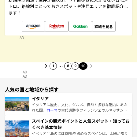
トロ。路線別にとっておきスポットや注目エリアを徹底紹介し
ます！
詳細を見る
AD
…
1
8
9
10
AD
AD
人気の国と地域から探す
イタリア
イタリアは歴史、文化、グルメ、自然と多彩な魅力にあふ
れた国。
ローマ
の古代遺跡やフィレンツェのルネッサンス
美術、ヴェネツィアの運河など、歴史あるスポットはもち
スペインの観光ポイントと人気スポット・知ってお
ろん、トスカーナの美しい田園風景やアマルフィ海岸の絶
景など、自然景観も見逃せない。観光の合間には、本場の
くべき基本情報
ピザやパスタなど、絶品のイタリア料理を堪能することも
イベリア半島のほぼ80％を占めるスペインは、太陽が降り