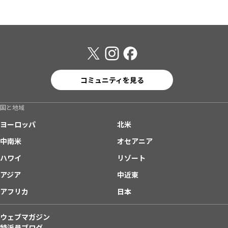
コミュニティを見る
国と地域
ヨーロッパ
北米
中南米
オセアニア
ハワイ
リゾート
アジア
中近東
アフリカ
日本
ウェブマガジン
特派員ブログ