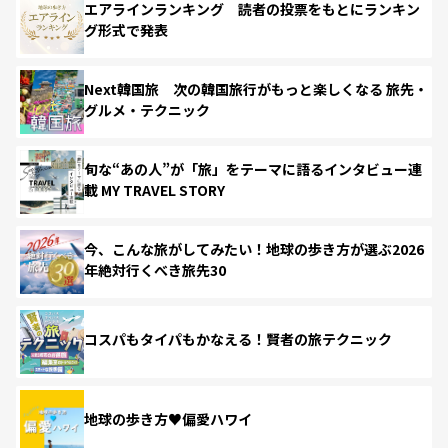
エアラインランキング 読者の投票をもとにランキン
グ形式で発表
Next韓国旅 次の韓国旅行がもっと楽しくなる 旅先・
グルメ・テクニック
旬な“あの人”が「旅」をテーマに語るインタビュー連
載 MY TRAVEL STORY
今、こんな旅がしてみたい！地球の歩き方が選ぶ2026
年絶対行くべき旅先30
コスパもタイパもかなえる！賢者の旅テクニック
地球の歩き方♥偏愛ハワイ