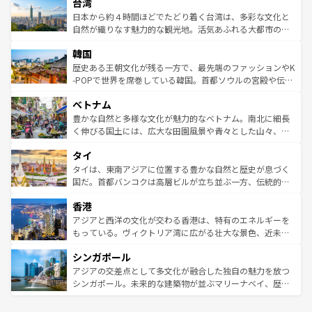
ならではの贅沢な旅のスタイルだ。 なお、新着のアメリカ
台湾
れるおもてなしの心で訪れる人々を迎えてくれるハワイの
リアリーフや大陸中央部にそびえるウルル（エアーズロッ
情報は
コンテンツ一覧
を参照してほしい。
人々、おいしいローカルフードやハワイアンミュージッ
ク）、タスマニアの美しい原生林やケアンズの熱帯雨林な
日本から約４時間ほどでたどり着く台湾は、多彩な文化と
ク、伝統的なフラダンスなど、すべてがハワイの魅力を彩
ど、見どころがたくさん。また、カフェやワイン、オージ
自然が織りなす魅力的な観光地。活気あふれる大都市の台
っている。訪れるたびに新しい発見と感動が待っているハ
ービーフなどの食文化も豊かで、美味しいものであふれて
北やノスタルジックな町並みが人気な九份（ジォウフェ
ワイを、存分に味わってほしい。 なお、新着のハワイ情報
韓国
いる。アクティビティも充実しており、サーフィンやダイ
ン）、静ひつな山岳地帯である台湾東部など、都市の喧騒
は
コンテンツ一覧
を参照してほしい。
ビング、ハイキングなど、アウトドア好きにはたまらな
と山間の静けさが共存しており、訪れる人に新しい発見と
歴史ある王朝文化が残る一方で、最先端のファッションやK
い。オーストラリアの多彩な魅力を存分に味わいつくそ
驚きをもたらしてくれる。また、奥深い台湾の食文化も魅
-POPで世界を席巻している韓国。首都ソウルの宮殿や伝統
う。 なお、新着のオーストラリア情報は
コンテンツ一覧
を
力で、夜市などの屋台グルメから高級料理、ヘルシーで美
家屋が並ぶエリアでは韓国の歴史と文化に浸ることがで
参照してほしい。
ベトナム
容にもいいと評判のスイーツなど、バラエティ豊かな料理
き、地方に足を延ばせば四季折々の自然美を楽しむことが
が味わえる。 なお、新着の台湾情報は
コンテンツ一覧
を参
できる。そして、キムチや焼肉、絶品のストリートフード
豊かな自然と多様な文化が魅力的なベトナム。南北に細長
照してほしい。
まで、さまざまな韓国料理が待っている。夜には、韓国な
く伸びる国土には、広大な田園風景や青々とした山々、世
らではのナイトライフも堪能できる。あたたかいホスピタ
界遺産に登録された壮大な自然景観が点在し、都市部では
タイ
リティに包まれながら、韓国の多彩な魅力を心ゆくまで味
急速な発展と共に伝統が息づく。ハノイの古い町並みやホ
わってみてほしい。 なお、新着の韓国情報は
コンテンツ一
ーチミン市のフランス統治時代の建物も、独特の雰囲気を
タイは、東南アジアに位置する豊かな自然と歴史が息づく
覧
を参照してほしい。
醸し出している。また、バラエティの豊かさとおいしさで
国だ。首都バンコクは高層ビルが立ち並ぶ一方、伝統的な
世界中の食通を魅了してやまないベトナム料理も魅力のひ
寺院や市場がいたるところに点在し、古きよき文化と現代
香港
とつ。フォーやバインミー、ベトナムコーヒーなどは、ぜ
の活気が交差している。北部ではチェンマイなどの山岳地
ひ現地で味わいたい。どの地域を訪れてもあたたかい人々
帯で自然と触れ合い、南部ではプーケットやクラビの美し
アジアと西洋の文化が交わる香港は、特有のエネルギーを
が旅行者を迎えてくれるので、きっと忘れられない旅にな
いビーチでリゾート気分を楽しむことができる。タイ料理
もっている。ヴィクトリア湾に広がる壮大な景色、近未来
るはずだ。 なお、新着のベトナム情報は
コンテンツ一覧
を
は世界的に有名で、屋台から高級レストランまで味覚を刺
的なアートスポット、そして歴史と現代が融合した町並
参照してほしい。
シンガポール
激する。気候は一年中温暖で、どの季節にも異なる楽しみ
み、どこを訪れても感動するはず。観光スポットが密集し
が待っている。親しみやすいタイの人々、仏教を中心とし
ており、効率よく見どころを回れるのも魅力。息をのむよ
アジアの交差点として多文化が融合した独自の魅力を放つ
た文化、そして多様な観光資源が、訪れる旅人を魅了し続
うな絶景から文化的な体験まで、香港を存分に楽しみ尽く
シンガポール。未来的な建築物が並ぶマリーナベイ、歴史
ける。 なお、新着のタイ情報は
コンテンツ一覧
を参照して
そう。 なお、新着の香港情報は
コンテンツ一覧
を参照して
と伝統を感じられるエスニックタウン、多数の緑豊かな公
ほしい。
ほしい。
園や自然保護区など、自然が調和した近代的な景観と文化