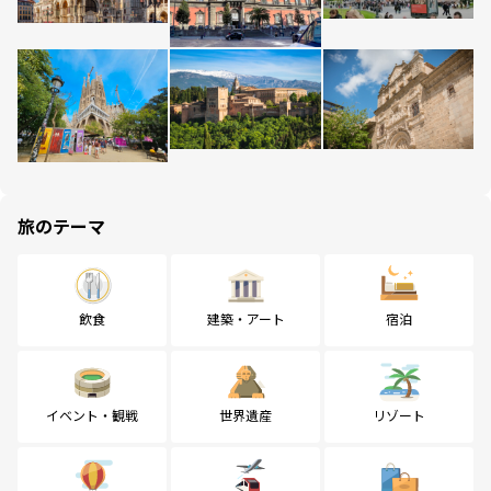
旅のテーマ
飲食
建築・アート
宿泊
イベント・観戦
世界遺産
リゾート