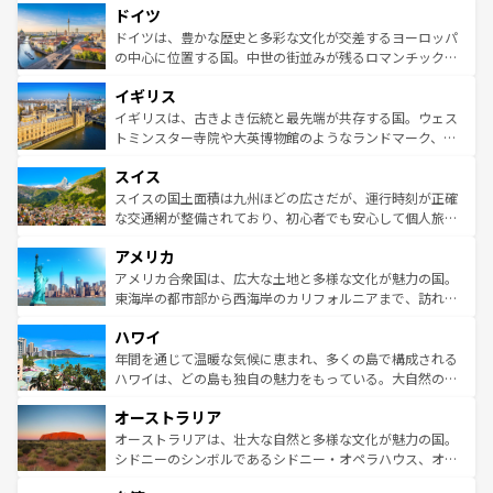
せる。地方によって風土や気候が異なるスペインはその個
ドイツ
で、幅広い魅力が詰まっている。華麗な宮殿、歴史的な大
性で訪れる人を魅了する。 なお、新着のスペイン情報は
コ
聖堂、美しいビーチ、そして豊かな自然が、訪れる者を心
ドイツは、豊かな歴史と多彩な文化が交差するヨーロッパ
ンテンツ一覧
を参照してほしい。
から魅了する。また、フランスは美食の国としても知ら
の中心に位置する国。中世の街並みが残るロマンチック街
れ、フランス料理はユネスコ無形文化遺産にも登録されて
道から、未来を先取りするようなモダンな都市まで多様な
イギリス
いる。シャンパンの発祥地であるランス、プロヴァンスの
顔を持つこの国は、どこを歩いても飽きることがない。ベ
香り高いラベンダー畑など、多彩な楽しみ方が可能だ。さ
ルリンの文化的活気、バイエルン州のアルプスの絶景、そ
イギリスは、古きよき伝統と最先端が共存する国。ウェス
らに、パリ以外の地域にも魅力が溢れており、どの街角に
してライン川沿いのワイン畑といった風景は必見。ビール
トミンスター寺院や大英博物館のようなランドマーク、歴
も豊かな歴史と文化が息づいている。パリ以外の個性あふ
とソーセージを味わいながら地元の人と過ごす楽しい時間
史ある大学都市、美しい丘陵地帯や牧歌的な風景など、エ
れる地方に足を運ぶとそれぞれで全く異なる文化を体験で
スイス
は、お酒好きな人にはぜひ体験してほしい。 なお、新着の
リアごとに異なる魅力がある。また、優雅なアフタヌーン
きるだろう。 なお、新着のフランス情報は
コンテンツ一覧
ドイツ情報は
コンテンツ一覧
を参照してほしい。
ティー、ビール好きにはたまらない英国パブ、サッカー観
スイスの国土面積は九州ほどの広さだが、運行時刻が正確
を参照してほしい。
戦など、本場だからこそできる体験も豊富。イギリスを旅
な交通網が整備されており、初心者でも安心して個人旅行
して楽しみつくそう。 なお、新着のイギリス情報は
コンテ
を楽しめる。日本同様に時刻表どおりの旅が可能だ。中世
アメリカ
ンツ一覧
を参照してほしい。
の建物がそのまま残る町や、スイスならではのユニークな
博物館もあり、アルプス観光だけでなく町歩きも満喫する
アメリカ合衆国は、広大な土地と多様な文化が魅力の国。
ことができる。国民の所得が高いため物価も高いが、旅行
東海岸の都市部から西海岸のカリフォルニアまで、訪れる
者向けの交通パス提供のサービスもあり、うまく活用すれ
場所ごとに異なる風景と体験が待っている。ニューヨーク
ハワイ
ば市内交通費無料で観光を楽しむこともできる。 なお、新
のような巨大都市は、観光、ショッピング、エンターテイ
着のスイス情報は
コンテンツ一覧
を参照してほしい。
ンメントが詰まった刺激的なスポットだ。一方、アメリカ
年間を通じて温暖な気候に恵まれ、多くの島で構成される
西部には大自然が広がり、グランドキャニオンやイエロー
ハワイは、どの島も独自の魅力をもっている。大自然の神
ストーン国立公園といった絶景が堪能できる。さらに、南
秘を感じたいなら、火山が生み出した壮大な景観を誇るハ
オーストラリア
部のニューオーリンズでは、音楽と美食が融合した独特の
ワイ島は見逃せない。また、定番の観光地といえばオアフ
文化が魅力。旅行者はアメリカの各地域で異なる魅力を楽
島だが、静かな自然を求めるならマウイ島やカウアイ島が
オーストラリアは、壮大な自然と多様な文化が魅力の国。
しみながら、その多様性と豊かな歴史を感じることができ
おすすめ。エメラルドグリーンに輝く海をはじめ、豊かな
シドニーのシンボルであるシドニー・オペラハウス、オー
るだろう。車でのロードトリップや列車の旅も、アメリカ
文化や歴史が息づいている。「アロハスピリット」と呼ば
ストラリア東海岸北部に広がる大サンゴ礁地帯グレートバ