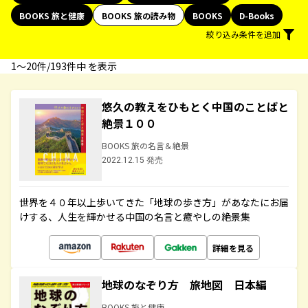
BOOKS 旅と健康
BOOKS 旅の読み物
BOOKS
D-Books
絞り込み条件を追加
1〜20件/193件中 を表示
悠久の教えをひもとく中国のことばと
絶景１００
BOOKS 旅の名言＆絶景
2022.12.15 発売
世界を４０年以上歩いてきた「地球の歩き方」があなたにお届
けする、人生を輝かせる中国の名言と癒やしの絶景集
詳細を見る
地球のなぞり方 旅地図 日本編
BOOKS 旅と健康