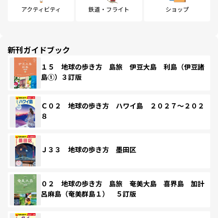
アクティビティ
鉄道・フライト
ショップ
新刊ガイドブック
１５ 地球の歩き方 島旅 伊豆大島 利島（伊豆諸
島①）３訂版
Ｃ０２ 地球の歩き方 ハワイ島 ２０２７～２０２
８
Ｊ３３ 地球の歩き方 墨田区
０２ 地球の歩き方 島旅 奄美大島 喜界島 加計
呂麻島（奄美群島１） ５訂版