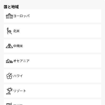
の多様性あふれるカラフルな町は、どこを歩いても新しい
国と地域
発見がある。さらに、治安のよさや充実した公共交通機関
も、旅行者にとっては魅力的なポイント。グルメも豊富
で、ホーカーズは地元の風情を楽しめる外せないスポット
ヨーロッパ
だ。訪れる人を飽きさせないシンガポールで、多様な魅力
を体感しよう。 なお、新着のシンガポール情報は
コンテン
ツ一覧
を参照してほしい。
北米
中南米
オセアニア
ハワイ
リゾート