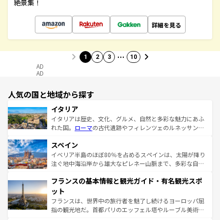
絶景集！
詳細を見る
…
1
2
3
10
AD
AD
人気の国と地域から探す
イタリア
イタリアは歴史、文化、グルメ、自然と多彩な魅力にあふ
れた国。
ローマ
の古代遺跡やフィレンツェのルネッサンス
美術、ヴェネツィアの運河など、歴史あるスポットはもち
スペイン
ろん、トスカーナの美しい田園風景やアマルフィ海岸の絶
景など、自然景観も見逃せない。観光の合間には、本場の
イベリア半島のほぼ80％を占めるスペインは、太陽が降り
ピザやパスタなど、絶品のイタリア料理を堪能することも
注ぐ地中海沿岸から雄大なピレネー山脈まで、多彩な自然
できる。朝目覚めてから夜眠るまで、すべての瞬間を楽し
と文化が詰まったヨーロッパ屈指の旅行先だ。多様な地域
フランスの基本情報と観光ガイド・有名観光スポ
ませてくれるイタリアで、忘れられない旅をしてみよう！
文化が根付くこの国では、情熱的なフラメンコ、熱気あふ
なお、新着のイタリア情報は
コンテンツ一覧
を参照してほ
れる闘牛、そして美味しいタパスが生活の一部となってい
ット
しい。
る。首都マドリードの洗練された雰囲気や、バルセロナの
フランスは、世界中の旅行者を魅了し続けるヨーロッパ屈
アートに溢れた街角から、地方では古代ローマ遺跡や中世
指の観光地だ。首都パリのエッフェル塔やルーブル美術館
の城塞都市、穏やかなビーチリゾートまで多彩な表情を見
といった象徴的なスポットから、田舎町の古風な美しさま