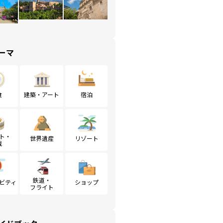
ーマ
食
建築・アート
宿泊
ト・
世界遺産
リゾート
戦
鉄道・
ビティ
ショップ
フライト