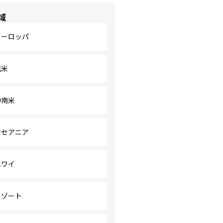
域
ヨーロッパ
北米
中南米
オセアニア
ハワイ
リゾート