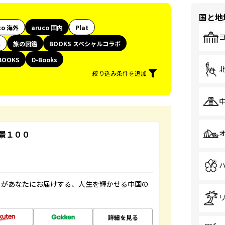
国と地
co 海外
aruco 国内
Plat
代
旅の図鑑
BOOKS スペシャルコラボ
BOOKS
D-Books
絞り込み条件を追加
景１００
」があなたにお届けする、人生を輝かせる中国の
詳細を見る