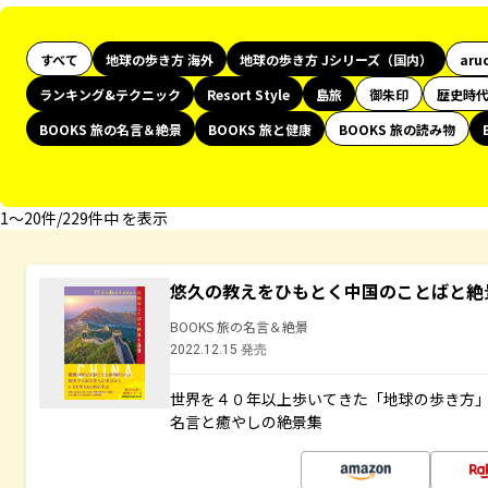
すべて
地球の歩き方 海外
地球の歩き方 Jシリーズ（国内）
aru
ランキング&テクニック
Resort Style
島旅
御朱印
歴史時
BOOKS 旅の名言＆絶景
BOOKS 旅と健康
BOOKS 旅の読み物
1〜20件/229件中 を表示
悠久の教えをひもとく中国のことばと絶
BOOKS 旅の名言＆絶景
2022.12.15 発売
世界を４０年以上歩いてきた「地球の歩き方
名言と癒やしの絶景集