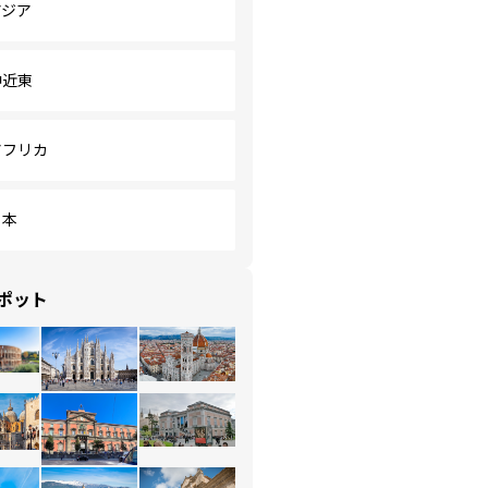
アジア
中近東
アフリカ
日本
ポット