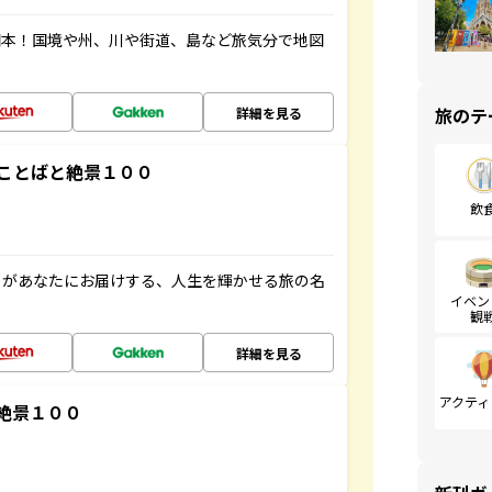
図本！国境や州、川や街道、島など旅気分で地図
旅のテ
詳細を見る
ことばと絶景１００
飲
」があなたにお届けする、人生を輝かせる旅の名
イベン
観
詳細を見る
アクティ
絶景１００