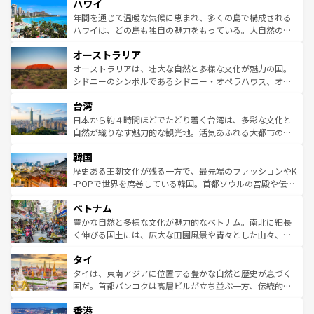
ハワイ
ば市内交通費無料で観光を楽しむこともできる。 なお、新
のような巨大都市は、観光、ショッピング、エンターテイ
着のスイス情報は
コンテンツ一覧
を参照してほしい。
ンメントが詰まった刺激的なスポットだ。一方、アメリカ
年間を通じて温暖な気候に恵まれ、多くの島で構成される
西部には大自然が広がり、グランドキャニオンやイエロー
ハワイは、どの島も独自の魅力をもっている。大自然の神
ストーン国立公園といった絶景が堪能できる。さらに、南
秘を感じたいなら、火山が生み出した壮大な景観を誇るハ
オーストラリア
部のニューオーリンズでは、音楽と美食が融合した独特の
ワイ島は見逃せない。また、定番の観光地といえばオアフ
文化が魅力。旅行者はアメリカの各地域で異なる魅力を楽
島だが、静かな自然を求めるならマウイ島やカウアイ島が
オーストラリアは、壮大な自然と多様な文化が魅力の国。
しみながら、その多様性と豊かな歴史を感じることができ
おすすめ。エメラルドグリーンに輝く海をはじめ、豊かな
シドニーのシンボルであるシドニー・オペラハウス、オー
るだろう。車でのロードトリップや列車の旅も、アメリカ
文化や歴史が息づいている。「アロハスピリット」と呼ば
ストラリア東海岸北部に広がる大サンゴ礁地帯グレートバ
ならではの贅沢な旅のスタイルだ。 なお、新着のアメリカ
台湾
れるおもてなしの心で訪れる人々を迎えてくれるハワイの
リアリーフや大陸中央部にそびえるウルル（エアーズロッ
情報は
コンテンツ一覧
を参照してほしい。
人々、おいしいローカルフードやハワイアンミュージッ
ク）、タスマニアの美しい原生林やケアンズの熱帯雨林な
日本から約４時間ほどでたどり着く台湾は、多彩な文化と
ク、伝統的なフラダンスなど、すべてがハワイの魅力を彩
ど、見どころがたくさん。また、カフェやワイン、オージ
自然が織りなす魅力的な観光地。活気あふれる大都市の台
っている。訪れるたびに新しい発見と感動が待っているハ
ービーフなどの食文化も豊かで、美味しいものであふれて
北やノスタルジックな町並みが人気な九份（ジォウフェ
ワイを、存分に味わってほしい。 なお、新着のハワイ情報
韓国
いる。アクティビティも充実しており、サーフィンやダイ
ン）、静ひつな山岳地帯である台湾東部など、都市の喧騒
は
コンテンツ一覧
を参照してほしい。
ビング、ハイキングなど、アウトドア好きにはたまらな
と山間の静けさが共存しており、訪れる人に新しい発見と
歴史ある王朝文化が残る一方で、最先端のファッションやK
い。オーストラリアの多彩な魅力を存分に味わいつくそ
驚きをもたらしてくれる。また、奥深い台湾の食文化も魅
-POPで世界を席巻している韓国。首都ソウルの宮殿や伝統
う。 なお、新着のオーストラリア情報は
コンテンツ一覧
を
力で、夜市などの屋台グルメから高級料理、ヘルシーで美
家屋が並ぶエリアでは韓国の歴史と文化に浸ることがで
参照してほしい。
ベトナム
容にもいいと評判のスイーツなど、バラエティ豊かな料理
き、地方に足を延ばせば四季折々の自然美を楽しむことが
が味わえる。 なお、新着の台湾情報は
コンテンツ一覧
を参
できる。そして、キムチや焼肉、絶品のストリートフード
豊かな自然と多様な文化が魅力的なベトナム。南北に細長
照してほしい。
まで、さまざまな韓国料理が待っている。夜には、韓国な
く伸びる国土には、広大な田園風景や青々とした山々、世
らではのナイトライフも堪能できる。あたたかいホスピタ
界遺産に登録された壮大な自然景観が点在し、都市部では
タイ
リティに包まれながら、韓国の多彩な魅力を心ゆくまで味
急速な発展と共に伝統が息づく。ハノイの古い町並みやホ
わってみてほしい。 なお、新着の韓国情報は
コンテンツ一
ーチミン市のフランス統治時代の建物も、独特の雰囲気を
タイは、東南アジアに位置する豊かな自然と歴史が息づく
覧
を参照してほしい。
醸し出している。また、バラエティの豊かさとおいしさで
国だ。首都バンコクは高層ビルが立ち並ぶ一方、伝統的な
世界中の食通を魅了してやまないベトナム料理も魅力のひ
寺院や市場がいたるところに点在し、古きよき文化と現代
香港
とつ。フォーやバインミー、ベトナムコーヒーなどは、ぜ
の活気が交差している。北部ではチェンマイなどの山岳地