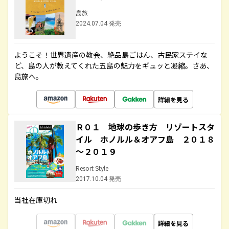
島旅
2024.07.04 発売
ようこそ！世界遺産の教会、絶品島ごはん、古民家ステイな
ど、島の人が教えてくれた五島の魅力をギュッと凝縮。さあ、
島旅へ。
詳細を見る
Ｒ０１ 地球の歩き方 リゾートスタ
イル ホノルル＆オアフ島 ２０１８
～２０１９
Resort Style
2017.10.04 発売
当社在庫切れ
詳細を見る