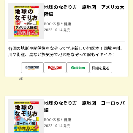
地球のなぞり方 旅地図 アメリカ大
陸編
BOOKS 旅と健康
2022.10.14 発売
各国の地形や関係性をなぞって学ぶ新しい地図本！国境や州、
川や街道、島など旅気分で地図をなぞって脳もイキイキ！
詳細を見る
AD
地球のなぞり方 旅地図 ヨーロッパ
編
BOOKS 旅と健康
2022.10.14 発売