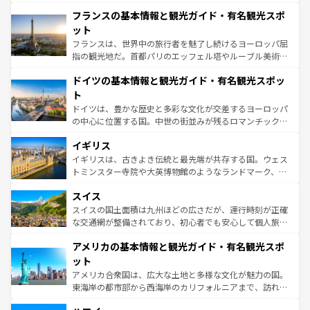
ませてくれるイタリアで、忘れられない旅をしてみよう！
と文化が詰まったヨーロッパ屈指の旅行先だ。多様な地域
なお、新着のイタリア情報は
コンテンツ一覧
を参照してほ
フランスの基本情報と観光ガイド・有名観光スポ
文化が根付くこの国では、情熱的なフラメンコ、熱気あふ
しい。
れる闘牛、そして美味しいタパスが生活の一部となってい
ット
る。首都マドリードの洗練された雰囲気や、バルセロナの
フランスは、世界中の旅行者を魅了し続けるヨーロッパ屈
アートに溢れた街角から、地方では古代ローマ遺跡や中世
指の観光地だ。首都パリのエッフェル塔やルーブル美術館
の城塞都市、穏やかなビーチリゾートまで多彩な表情を見
といった象徴的なスポットから、田舎町の古風な美しさま
せる。地方によって風土や気候が異なるスペインはその個
ドイツの基本情報と観光ガイド・有名観光スポッ
で、幅広い魅力が詰まっている。華麗な宮殿、歴史的な大
性で訪れる人を魅了する。 なお、新着のスペイン情報は
コ
聖堂、美しいビーチ、そして豊かな自然が、訪れる者を心
ト
ンテンツ一覧
を参照してほしい。
から魅了する。また、フランスは美食の国としても知ら
ドイツは、豊かな歴史と多彩な文化が交差するヨーロッパ
れ、フランス料理はユネスコ無形文化遺産にも登録されて
の中心に位置する国。中世の街並みが残るロマンチック街
いる。シャンパンの発祥地であるランス、プロヴァンスの
道から、未来を先取りするようなモダンな都市まで多様な
香り高いラベンダー畑など、多彩な楽しみ方が可能だ。さ
イギリス
顔を持つこの国は、どこを歩いても飽きることがない。ベ
らに、パリ以外の地域にも魅力が溢れており、どの街角に
ルリンの文化的活気、バイエルン州のアルプスの絶景、そ
イギリスは、古きよき伝統と最先端が共存する国。ウェス
も豊かな歴史と文化が息づいている。パリ以外の個性あふ
してライン川沿いのワイン畑といった風景は必見。ビール
トミンスター寺院や大英博物館のようなランドマーク、歴
れる地方に足を運ぶとそれぞれで全く異なる文化を体験で
とソーセージを味わいながら地元の人と過ごす楽しい時間
史ある大学都市、美しい丘陵地帯や牧歌的な風景など、エ
きるだろう。 なお、新着のフランス情報は
コンテンツ一覧
スイス
は、お酒好きな人にはぜひ体験してほしい。 なお、新着の
リアごとに異なる魅力がある。また、優雅なアフタヌーン
を参照してほしい。
ドイツ情報は
コンテンツ一覧
を参照してほしい。
ティー、ビール好きにはたまらない英国パブ、サッカー観
スイスの国土面積は九州ほどの広さだが、運行時刻が正確
戦など、本場だからこそできる体験も豊富。イギリスを旅
な交通網が整備されており、初心者でも安心して個人旅行
して楽しみつくそう。 なお、新着のイギリス情報は
コンテ
を楽しめる。日本同様に時刻表どおりの旅が可能だ。中世
アメリカの基本情報と観光ガイド・有名観光スポ
ンツ一覧
を参照してほしい。
の建物がそのまま残る町や、スイスならではのユニークな
博物館もあり、アルプス観光だけでなく町歩きも満喫する
ット
ことができる。国民の所得が高いため物価も高いが、旅行
アメリカ合衆国は、広大な土地と多様な文化が魅力の国。
者向けの交通パス提供のサービスもあり、うまく活用すれ
東海岸の都市部から西海岸のカリフォルニアまで、訪れる
ば市内交通費無料で観光を楽しむこともできる。 なお、新
場所ごとに異なる風景と体験が待っている。ニューヨーク
着のスイス情報は
コンテンツ一覧
を参照してほしい。