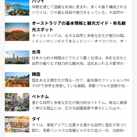
ハワイ
のような巨大都市は、観光、ショッピング、エンターテイ
ンメントが詰まった刺激的なスポットだ。一方、アメリカ
年間を通じて温暖な気候に恵まれ、多くの島で構成される
西部には大自然が広がり、グランドキャニオンやイエロー
ハワイは、どの島も独自の魅力をもっている。大自然の神
ストーン国立公園といった絶景が堪能できる。さらに、南
秘を感じたいなら、火山が生み出した壮大な景観を誇るハ
オーストラリアの基本情報と観光ガイド・有名観
部のニューオーリンズでは、音楽と美食が融合した独特の
ワイ島は見逃せない。また、定番の観光地といえばオアフ
文化が魅力。旅行者はアメリカの各地域で異なる魅力を楽
島だが、静かな自然を求めるならマウイ島やカウアイ島が
光スポット
しみながら、その多様性と豊かな歴史を感じることができ
おすすめ。エメラルドグリーンに輝く海をはじめ、豊かな
オーストラリアは、壮大な自然と多様な文化が魅力の国。
るだろう。車でのロードトリップや列車の旅も、アメリカ
文化や歴史が息づいている。「アロハスピリット」と呼ば
シドニーのシンボルであるシドニー・オペラハウス、オー
ならではの贅沢な旅のスタイルだ。 なお、新着のアメリカ
れるおもてなしの心で訪れる人々を迎えてくれるハワイの
ストラリア東海岸北部に広がる大サンゴ礁地帯グレートバ
情報は
コンテンツ一覧
を参照してほしい。
人々、おいしいローカルフードやハワイアンミュージッ
台湾
リアリーフや大陸中央部にそびえるウルル（エアーズロッ
ク、伝統的なフラダンスなど、すべてがハワイの魅力を彩
ク）、タスマニアの美しい原生林やケアンズの熱帯雨林な
日本から約４時間ほどでたどり着く台湾は、多彩な文化と
っている。訪れるたびに新しい発見と感動が待っているハ
ど、見どころがたくさん。また、カフェやワイン、オージ
自然が織りなす魅力的な観光地。活気あふれる大都市の台
ワイを、存分に味わってほしい。 なお、新着のハワイ情報
ービーフなどの食文化も豊かで、美味しいものであふれて
北やノスタルジックな町並みが人気な九份（ジォウフェ
は
コンテンツ一覧
を参照してほしい。
韓国
いる。アクティビティも充実しており、サーフィンやダイ
ン）、静ひつな山岳地帯である台湾東部など、都市の喧騒
ビング、ハイキングなど、アウトドア好きにはたまらな
と山間の静けさが共存しており、訪れる人に新しい発見と
歴史ある王朝文化が残る一方で、最先端のファッションやK
い。オーストラリアの多彩な魅力を存分に味わいつくそ
驚きをもたらしてくれる。また、奥深い台湾の食文化も魅
-POPで世界を席巻している韓国。首都ソウルの宮殿や伝統
う。 なお、新着のオーストラリア情報は
コンテンツ一覧
を
力で、夜市などの屋台グルメから高級料理、ヘルシーで美
家屋が並ぶエリアでは韓国の歴史と文化に浸ることがで
参照してほしい。
ベトナム
容にもいいと評判のスイーツなど、バラエティ豊かな料理
き、地方に足を延ばせば四季折々の自然美を楽しむことが
が味わえる。 なお、新着の台湾情報は
コンテンツ一覧
を参
できる。そして、キムチや焼肉、絶品のストリートフード
豊かな自然と多様な文化が魅力的なベトナム。南北に細長
照してほしい。
まで、さまざまな韓国料理が待っている。夜には、韓国な
く伸びる国土には、広大な田園風景や青々とした山々、世
らではのナイトライフも堪能できる。あたたかいホスピタ
界遺産に登録された壮大な自然景観が点在し、都市部では
タイ
リティに包まれながら、韓国の多彩な魅力を心ゆくまで味
急速な発展と共に伝統が息づく。ハノイの古い町並みやホ
わってみてほしい。 なお、新着の韓国情報は
コンテンツ一
ーチミン市のフランス統治時代の建物も、独特の雰囲気を
タイは、東南アジアに位置する豊かな自然と歴史が息づく
覧
を参照してほしい。
醸し出している。また、バラエティの豊かさとおいしさで
国だ。首都バンコクは高層ビルが立ち並ぶ一方、伝統的な
世界中の食通を魅了してやまないベトナム料理も魅力のひ
寺院や市場がいたるところに点在し、古きよき文化と現代