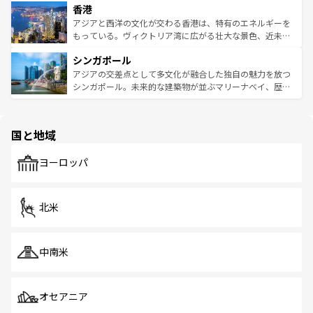
香港
とつ。フォーやバインミー、ベトナムコーヒーなどは、ぜ
の活気が交差している。北部ではチェンマイなどの山岳地
ひ現地で味わいたい。どの地域を訪れてもあたたかい人々
帯で自然と触れ合い、南部ではプーケットやクラビの美し
アジアと西洋の文化が交わる香港は、特有のエネルギーを
が旅行者を迎えてくれるので、きっと忘れられない旅にな
いビーチでリゾート気分を楽しむことができる。タイ料理
もっている。ヴィクトリア湾に広がる壮大な景色、近未来
るはずだ。 なお、新着のベトナム情報は
コンテンツ一覧
を
は世界的に有名で、屋台から高級レストランまで味覚を刺
的なアートスポット、そして歴史と現代が融合した町並
参照してほしい。
シンガポール
激する。気候は一年中温暖で、どの季節にも異なる楽しみ
み、どこを訪れても感動するはず。観光スポットが密集し
が待っている。親しみやすいタイの人々、仏教を中心とし
ており、効率よく見どころを回れるのも魅力。息をのむよ
アジアの交差点として多文化が融合した独自の魅力を放つ
た文化、そして多様な観光資源が、訪れる旅人を魅了し続
うな絶景から文化的な体験まで、香港を存分に楽しみ尽く
シンガポール。未来的な建築物が並ぶマリーナベイ、歴史
ける。 なお、新着のタイ情報は
コンテンツ一覧
を参照して
そう。 なお、新着の香港情報は
コンテンツ一覧
を参照して
と伝統を感じられるエスニックタウン、多数の緑豊かな公
ほしい。
ほしい。
園や自然保護区など、自然が調和した近代的な景観と文化
の多様性あふれるカラフルな町は、どこを歩いても新しい
国と地域
発見がある。さらに、治安のよさや充実した公共交通機関
も、旅行者にとっては魅力的なポイント。グルメも豊富
で、ホーカーズは地元の風情を楽しめる外せないスポット
ヨーロッパ
だ。訪れる人を飽きさせないシンガポールで、多様な魅力
を体感しよう。 なお、新着のシンガポール情報は
コンテン
ツ一覧
を参照してほしい。
北米
中南米
オセアニア