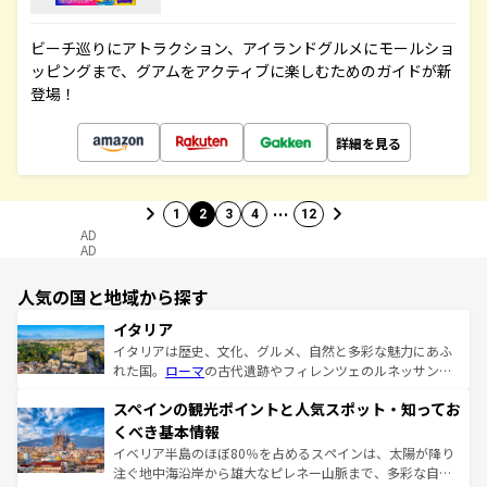
ビーチ巡りにアトラクション、アイランドグルメにモールショ
ッピングまで、グアムをアクティブに楽しむためのガイドが新
登場！
詳細を見る
…
1
2
3
4
12
AD
AD
人気の国と地域から探す
イタリア
イタリアは歴史、文化、グルメ、自然と多彩な魅力にあふ
れた国。
ローマ
の古代遺跡やフィレンツェのルネッサンス
美術、ヴェネツィアの運河など、歴史あるスポットはもち
スペインの観光ポイントと人気スポット・知ってお
ろん、トスカーナの美しい田園風景やアマルフィ海岸の絶
景など、自然景観も見逃せない。観光の合間には、本場の
くべき基本情報
ピザやパスタなど、絶品のイタリア料理を堪能することも
イベリア半島のほぼ80％を占めるスペインは、太陽が降り
できる。朝目覚めてから夜眠るまで、すべての瞬間を楽し
注ぐ地中海沿岸から雄大なピレネー山脈まで、多彩な自然