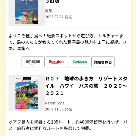
３訂版
島旅
2022.07.21 発売
ようこそ種子島へ！絶景スポットから遊び方、カルチャーま
で、島の人たちが教えてくれた種子島の魅力を１冊に凝縮。さ
あ、島旅へ
詳細を見る
Ｒ０７ 地球の歩き方 リゾートスタ
イル ハワイ バスの旅 ２０２０～
２０２１
Resort Style
2019.11.06 発売
オアフ島内を網羅する105ルート、約4000停留所を持つザ・バ
ス。旅行者に便利なルートを厳選して掲載。