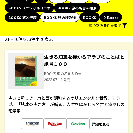
BOOKS スペシャルコラボ
BOOKS 旅の名言＆絶景
BOOKS 旅と健康
BOOKS 旅の読み物
BOOKS
D-Books
絞り込み条件を追加
21〜40件/223件中 を表示
生きる知恵を授かるアラブのことばと
絶景１００
BOOKS 旅の名言＆絶景
2022.07.14 発売
古きと新しき、東と西が調和するオリエンタルな世界、アラ
ブ。「地球の歩き方」が贈る、人生を輝かせる名言と癒やしの
絶景集！
詳細を見る