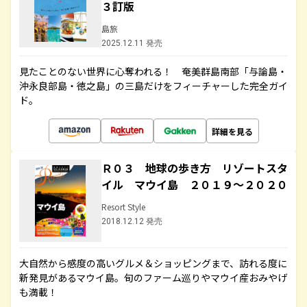
３訂版
島旅
2025.12.11 発売
見たことのない世界に心奪われる！ 奄美群島南部「与論島・
沖永良部島・徳之島」の三島だけをフィーチャーした完全ガイ
ド。
詳細を見る
Ｒ０３ 地球の歩き方 リゾートスタ
イル マウイ島 ２０１９～２０２０
Resort Style
2018.12.12 発売
大自然から感度の高いグルメ＆ショッピングまで、訪れる度に
新発見があるマウイ島。旬のファーム巡りやマウイ産おみやげ
も満載！