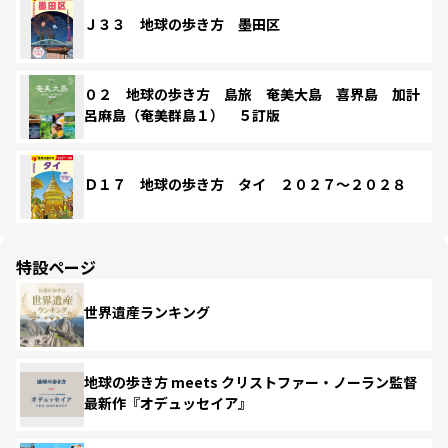
Ｊ３３ 地球の歩き方 墨田区
０２ 地球の歩き方 島旅 奄美大島 喜界島 加計
呂麻島（奄美群島１） ５訂版
Ｄ１７ 地球の歩き方 タイ ２０２７～２０２８
特設ページ
世界遺産ランキング
地球の歩き方 meets クリストファー・ノーラン監督
最新作『オデュッセイア』