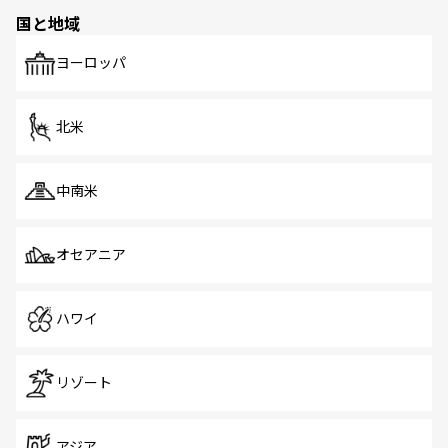
の多様性あふれるカラフルな町は、どこを歩いても新しい
国と地域
発見がある。さらに、治安のよさや充実した公共交通機関
も、旅行者にとっては魅力的なポイント。グルメも豊富
で、ホーカーズは地元の風情を楽しめる外せないスポット
ヨーロッパ
だ。訪れる人を飽きさせないシンガポールで、多様な魅力
を体感しよう。 なお、新着のシンガポール情報は
コンテン
ツ一覧
を参照してほしい。
北米
中南米
オセアニア
ハワイ
リゾート
アジア