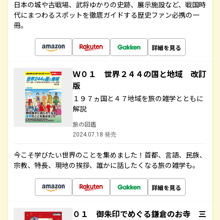
日本の城や古戦場、武将ゆかりの史跡、展示施設など、戦国時
代にまつわるスポットを徹底ガイドする歴史ファン必携の一
冊。
詳細を見る
Ｗ０１ 世界２４４の国と地域 改訂
版
１９７ヵ国と４７地域を旅の雑学とともに
解説
旅の図鑑
2024.07.18 発売
今こそ学びたい世界のことを集めました！首都、言語、民族、
宗教、特長、現地の挨拶、誰かに話したくなる旅の雑学も。
詳細を見る
０１ 御朱印でめぐる鎌倉のお寺 三