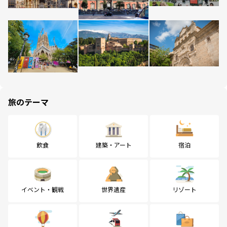
旅のテーマ
飲食
建築・アート
宿泊
イベント・観戦
世界遺産
リゾート