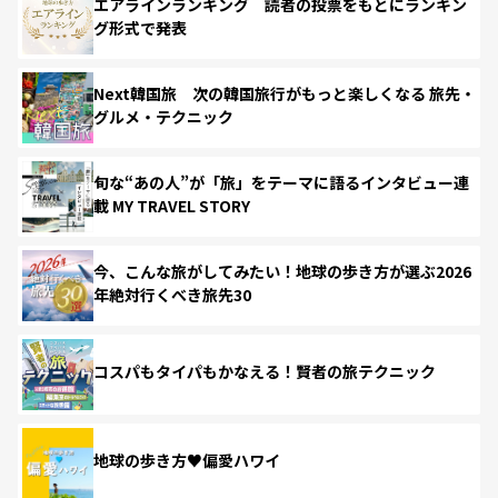
エアラインランキング 読者の投票をもとにランキン
グ形式で発表
Next韓国旅 次の韓国旅行がもっと楽しくなる 旅先・
グルメ・テクニック
旬な“あの人”が「旅」をテーマに語るインタビュー連
載 MY TRAVEL STORY
今、こんな旅がしてみたい！地球の歩き方が選ぶ2026
年絶対行くべき旅先30
コスパもタイパもかなえる！賢者の旅テクニック
地球の歩き方♥偏愛ハワイ