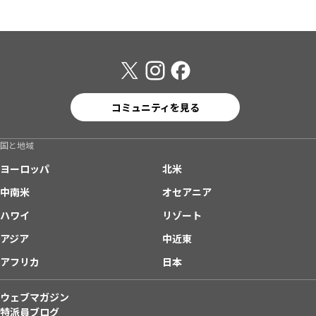
コミュニティを見る
国と地域
ヨーロッパ
北米
中南米
オセアニア
ハワイ
リゾート
アジア
中近東
アフリカ
日本
ウェブマガジン
特派員ブログ