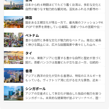
情報は
コンテンツ一覧
を参照してほしい。
人々、おいしいローカルフードやハワイアンミュージッ
ク）、タスマニアの美しい原生林やケアンズの熱帯雨林な
日本から約４時間ほどでたどり着く台湾は、多彩な文化と
ク、伝統的なフラダンスなど、すべてがハワイの魅力を彩
ど、見どころがたくさん。また、カフェやワイン、オージ
自然が織りなす魅力的な観光地。活気あふれる大都市の台
っている。訪れるたびに新しい発見と感動が待っているハ
ービーフなどの食文化も豊かで、美味しいものであふれて
北やノスタルジックな町並みが人気な九份（ジォウフェ
ワイを、存分に味わってほしい。 なお、新着のハワイ情報
韓国
いる。アクティビティも充実しており、サーフィンやダイ
ン）、静ひつな山岳地帯である台湾東部など、都市の喧騒
は
コンテンツ一覧
を参照してほしい。
ビング、ハイキングなど、アウトドア好きにはたまらな
と山間の静けさが共存しており、訪れる人に新しい発見と
歴史ある王朝文化が残る一方で、最先端のファッションやK
い。オーストラリアの多彩な魅力を存分に味わいつくそ
驚きをもたらしてくれる。また、奥深い台湾の食文化も魅
-POPで世界を席巻している韓国。首都ソウルの宮殿や伝統
う。 なお、新着のオーストラリア情報は
コンテンツ一覧
を
力で、夜市などの屋台グルメから高級料理、ヘルシーで美
家屋が並ぶエリアでは韓国の歴史と文化に浸ることがで
参照してほしい。
ベトナム
容にもいいと評判のスイーツなど、バラエティ豊かな料理
き、地方に足を延ばせば四季折々の自然美を楽しむことが
が味わえる。 なお、新着の台湾情報は
コンテンツ一覧
を参
できる。そして、キムチや焼肉、絶品のストリートフード
豊かな自然と多様な文化が魅力的なベトナム。南北に細長
照してほしい。
まで、さまざまな韓国料理が待っている。夜には、韓国な
く伸びる国土には、広大な田園風景や青々とした山々、世
らではのナイトライフも堪能できる。あたたかいホスピタ
界遺産に登録された壮大な自然景観が点在し、都市部では
タイ
リティに包まれながら、韓国の多彩な魅力を心ゆくまで味
急速な発展と共に伝統が息づく。ハノイの古い町並みやホ
わってみてほしい。 なお、新着の韓国情報は
コンテンツ一
ーチミン市のフランス統治時代の建物も、独特の雰囲気を
タイは、東南アジアに位置する豊かな自然と歴史が息づく
覧
を参照してほしい。
醸し出している。また、バラエティの豊かさとおいしさで
国だ。首都バンコクは高層ビルが立ち並ぶ一方、伝統的な
世界中の食通を魅了してやまないベトナム料理も魅力のひ
寺院や市場がいたるところに点在し、古きよき文化と現代
香港
とつ。フォーやバインミー、ベトナムコーヒーなどは、ぜ
の活気が交差している。北部ではチェンマイなどの山岳地
ひ現地で味わいたい。どの地域を訪れてもあたたかい人々
帯で自然と触れ合い、南部ではプーケットやクラビの美し
アジアと西洋の文化が交わる香港は、特有のエネルギーを
が旅行者を迎えてくれるので、きっと忘れられない旅にな
いビーチでリゾート気分を楽しむことができる。タイ料理
もっている。ヴィクトリア湾に広がる壮大な景色、近未来
るはずだ。 なお、新着のベトナム情報は
コンテンツ一覧
を
は世界的に有名で、屋台から高級レストランまで味覚を刺
的なアートスポット、そして歴史と現代が融合した町並
参照してほしい。
シンガポール
激する。気候は一年中温暖で、どの季節にも異なる楽しみ
み、どこを訪れても感動するはず。観光スポットが密集し
が待っている。親しみやすいタイの人々、仏教を中心とし
ており、効率よく見どころを回れるのも魅力。息をのむよ
アジアの交差点として多文化が融合した独自の魅力を放つ
た文化、そして多様な観光資源が、訪れる旅人を魅了し続
うな絶景から文化的な体験まで、香港を存分に楽しみ尽く
シンガポール。未来的な建築物が並ぶマリーナベイ、歴史
ける。 なお、新着のタイ情報は
コンテンツ一覧
を参照して
そう。 なお、新着の香港情報は
コンテンツ一覧
を参照して
と伝統を感じられるエスニックタウン、多数の緑豊かな公
ほしい。
ほしい。
園や自然保護区など、自然が調和した近代的な景観と文化