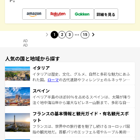
ド。
詳細を見る
…
1
2
3
15
AD
AD
人気の国と地域から探す
イタリア
イタリアは歴史、文化、グルメ、自然と多彩な魅力にあふ
れた国。
ローマ
の古代遺跡やフィレンツェのルネッサンス
美術、ヴェネツィアの運河など、歴史あるスポットはもち
スペイン
ろん、トスカーナの美しい田園風景やアマルフィ海岸の絶
景など、自然景観も見逃せない。観光の合間には、本場の
イベリア半島のほぼ80％を占めるスペインは、太陽が降り
ピザやパスタなど、絶品のイタリア料理を堪能することも
注ぐ地中海沿岸から雄大なピレネー山脈まで、多彩な自然
できる。朝目覚めてから夜眠るまで、すべての瞬間を楽し
と文化が詰まったヨーロッパ屈指の旅行先だ。多様な地域
フランスの基本情報と観光ガイド・有名観光スポ
ませてくれるイタリアで、忘れられない旅をしてみよう！
文化が根付くこの国では、情熱的なフラメンコ、熱気あふ
なお、新着のイタリア情報は
コンテンツ一覧
を参照してほ
れる闘牛、そして美味しいタパスが生活の一部となってい
ット
しい。
る。首都マドリードの洗練された雰囲気や、バルセロナの
フランスは、世界中の旅行者を魅了し続けるヨーロッパ屈
アートに溢れた街角から、地方では古代ローマ遺跡や中世
指の観光地だ。首都パリのエッフェル塔やルーブル美術館
の城塞都市、穏やかなビーチリゾートまで多彩な表情を見
といった象徴的なスポットから、田舎町の古風な美しさま