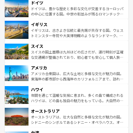
せる。地方によって風土や気候が異なるスペインはその個
ドイツ
で、幅広い魅力が詰まっている。華麗な宮殿、歴史的な大
性で訪れる人を魅了する。 なお、新着のスペイン情報は
コ
聖堂、美しいビーチ、そして豊かな自然が、訪れる者を心
ドイツは、豊かな歴史と多彩な文化が交差するヨーロッパ
ンテンツ一覧
を参照してほしい。
から魅了する。また、フランスは美食の国としても知ら
の中心に位置する国。中世の街並みが残るロマンチック街
れ、フランス料理はユネスコ無形文化遺産にも登録されて
道から、未来を先取りするようなモダンな都市まで多様な
イギリス
いる。シャンパンの発祥地であるランス、プロヴァンスの
顔を持つこの国は、どこを歩いても飽きることがない。ベ
香り高いラベンダー畑など、多彩な楽しみ方が可能だ。さ
ルリンの文化的活気、バイエルン州のアルプスの絶景、そ
イギリスは、古きよき伝統と最先端が共存する国。ウェス
らに、パリ以外の地域にも魅力が溢れており、どの街角に
してライン川沿いのワイン畑といった風景は必見。ビール
トミンスター寺院や大英博物館のようなランドマーク、歴
も豊かな歴史と文化が息づいている。パリ以外の個性あふ
とソーセージを味わいながら地元の人と過ごす楽しい時間
史ある大学都市、美しい丘陵地帯や牧歌的な風景など、エ
れる地方に足を運ぶとそれぞれで全く異なる文化を体験で
スイス
は、お酒好きな人にはぜひ体験してほしい。 なお、新着の
リアごとに異なる魅力がある。また、優雅なアフタヌーン
きるだろう。 なお、新着のフランス情報は
コンテンツ一覧
ドイツ情報は
コンテンツ一覧
を参照してほしい。
ティー、ビール好きにはたまらない英国パブ、サッカー観
スイスの国土面積は九州ほどの広さだが、運行時刻が正確
を参照してほしい。
戦など、本場だからこそできる体験も豊富。イギリスを旅
な交通網が整備されており、初心者でも安心して個人旅行
して楽しみつくそう。 なお、新着のイギリス情報は
コンテ
を楽しめる。日本同様に時刻表どおりの旅が可能だ。中世
アメリカ
ンツ一覧
を参照してほしい。
の建物がそのまま残る町や、スイスならではのユニークな
博物館もあり、アルプス観光だけでなく町歩きも満喫する
アメリカ合衆国は、広大な土地と多様な文化が魅力の国。
ことができる。国民の所得が高いため物価も高いが、旅行
東海岸の都市部から西海岸のカリフォルニアまで、訪れる
者向けの交通パス提供のサービスもあり、うまく活用すれ
場所ごとに異なる風景と体験が待っている。ニューヨーク
ハワイ
ば市内交通費無料で観光を楽しむこともできる。 なお、新
のような巨大都市は、観光、ショッピング、エンターテイ
着のスイス情報は
コンテンツ一覧
を参照してほしい。
ンメントが詰まった刺激的なスポットだ。一方、アメリカ
年間を通じて温暖な気候に恵まれ、多くの島で構成される
西部には大自然が広がり、グランドキャニオンやイエロー
ハワイは、どの島も独自の魅力をもっている。大自然の神
ストーン国立公園といった絶景が堪能できる。さらに、南
秘を感じたいなら、火山が生み出した壮大な景観を誇るハ
オーストラリア
部のニューオーリンズでは、音楽と美食が融合した独特の
ワイ島は見逃せない。また、定番の観光地といえばオアフ
文化が魅力。旅行者はアメリカの各地域で異なる魅力を楽
島だが、静かな自然を求めるならマウイ島やカウアイ島が
オーストラリアは、壮大な自然と多様な文化が魅力の国。
しみながら、その多様性と豊かな歴史を感じることができ
おすすめ。エメラルドグリーンに輝く海をはじめ、豊かな
シドニーのシンボルであるシドニー・オペラハウス、オー
るだろう。車でのロードトリップや列車の旅も、アメリカ
文化や歴史が息づいている。「アロハスピリット」と呼ば
ストラリア東海岸北部に広がる大サンゴ礁地帯グレートバ
ならではの贅沢な旅のスタイルだ。 なお、新着のアメリカ
台湾
れるおもてなしの心で訪れる人々を迎えてくれるハワイの
リアリーフや大陸中央部にそびえるウルル（エアーズロッ