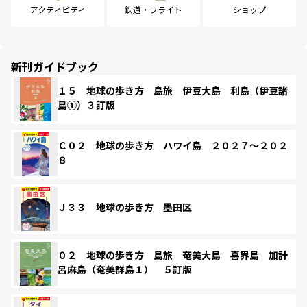
アクティビティ
鉄道・フライト
ショップ
新刊ガイドブック
１５ 地球の歩き方 島旅 伊豆大島 利島（伊豆諸
島①）３訂版
Ｃ０２ 地球の歩き方 ハワイ島 ２０２７～２０２
８
Ｊ３３ 地球の歩き方 墨田区
０２ 地球の歩き方 島旅 奄美大島 喜界島 加計
呂麻島（奄美群島１） ５訂版